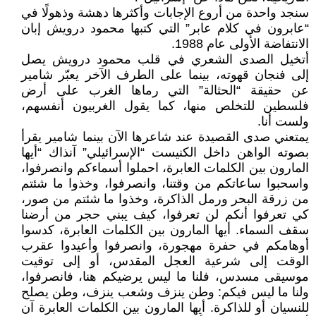
سنجد واحدة من أروع الإجابات وأكثرها دهشة وذهولًا في
“عابرون في كلام عابر” التي كتبها محمود درويش إبان
الانتفاضة الأولى عام 1988.
أتخيل الصدى الشعري في قلب محمود درويش يصل
إلى فنجان قهوته، بينما على الطرف الآخر يعبّر شامير
عن حقيقة “الحثالة” التي رماها الغرب على أرض
فلسطين للتخلص منها، كما يقول الغربيون أنفسهم،
ولست أنا.
يمتعني صدى القصيدة عند شاعرها الآن بينما شامير يقرأ
بصوته الواهن داخل الكنيست “الإسرائيلي” آنذاك “أيها
المارون بين الكلمات العابرة، احملوا أسماءكم وانصرفوا،
واسحبوا ساعاتكم من وقتنا، وانصرفوا، وخذوا ما شئتم
من زرقة البحر ورمل الذاكرة، وخذوا ما شئتم من صور،
كي تعرفوا أنكم لن تعرفوا، كيف يبني حجر من أرضنا
سقف السماء. أيها المارون بين الكلمات العابرة، كدسوا
أوهامكم في حفرة مهجورة، وانصرفوا وأعيدوا عقرب
الوقت إلى شرعية العجل المقدس، أو إلى توقيت
موسيقى مسدس، فلنا ما ليس يرضيكم هنا، فانصرفوا،
ولنا ما ليس فيكم: وطن ينزف وشعب ينزف، وطن يصلح
للنسيان أو للذاكرة. أيها المارون بين الكلمات العابرة آن