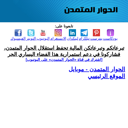
تابعونا على:
بودكاست
بنترست
تيلكرام
لينكدإن
الانستغرام
اليوتيوب
التويتر
الفيسبوك
تبرعاتكم وتبرعاتكن المالية تحفظ استقلال الحوار المتمدن،
فشاركونا في دعم استمرارية هذا الفضاء اليساري الحر
[اشترك في قناة ‫«الحوار المتمدن» على اليوتيوب]
الحوار المتمدن - موبايل
الموقع الرئيسي