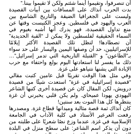
أن تنصرفوا، وتقيموا أينما شئتم ولكن لا تقيموا بيننا.”
بدت الحرب آنذاك على المسافات بين أبيات القصيدة
وليست على الجغرافيا الضيقة والتاريخ الشاسع بين
العرب واليهود في فلسطين. وعجز الكنيست وقتها عن
منع تداول القصيدة، فهو يدرك أنها أشبه بغيوم في
السماء الحقيقية لفلسطين ولا يمكن لـ “القبة الحديدية”
أن تصطادها! لتظل تلك القصيدة الأكثر إيلامًا
للإسرائيليين، حد أن وصفها اليمين واليسار على حد سواء
بـ”الطاعون” و “القنبلة التاريخية التي تدمر إسرائيل”…
ذلك ما يفسر لنا استعادتها اليوم بولع واحتفاء مع حرب
الإبادة التي يشنها نتنياهو على غزة.
وفي مثل هذا الوقت تقريبًا قبل عامين كتبت مقالي
“قصيدة إسرائيلية في غزة” استعدت شيئًا من قصيدة
درويش، لكن المقال كان عن قصيدة أخرى كتبها الشاعر
اليهودي يهودا عميحاي. ولم يكن قلبي يخبرني أن غزة
ينتظرها كل هذا الموت بعد سنتين!
كان آنذاك ثمة قصة مثالية وميدانها قطاع غزة. ومصدرها
رفعت العرعير الأستاذ في كلية الآداب في الجامعة
الإسلامية في غزة. عندما وزع نصًا شعريًا على طلبته من
دون أن يذكر اسم الشاعر: على سطح منزل في البلدة