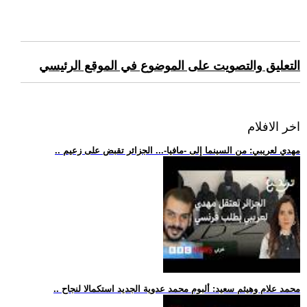
التعليق والتصويت على الموضوع في الموقع الرئيسي
اخر الافلام
.. مهدي لعريبي: من السينما إلى -مافيا-... الجزائر تقبض على زعيم
.. محمد علام وهيثم سعيد: ألبوم محمد عدوية الجديد استكمالا لنجاح