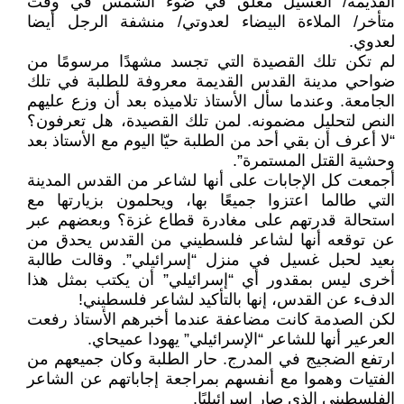
القديمة/ الغسيل معلق في ضوء الشمس في وقت
متأخر/ الملاءة البيضاء لعدوتي/ منشفة الرجل أيضا
لعدوي.
لم تكن تلك القصيدة التي تجسد مشهدًا مرسومًا من
ضواحي مدينة القدس القديمة معروفة للطلبة في تلك
الجامعة. وعندما سأل الأستاذ تلاميذه بعد أن وزع عليهم
النص لتحليل مضمونه. لمن تلك القصيدة، هل تعرفون؟
“لا أعرف أن بقي أحد من الطلبة حيّا اليوم مع الأستاذ بعد
وحشية القتل المستمرة”.
أجمعت كل الإجابات على أنها لشاعر من القدس المدينة
التي طالما اعتزوا جميعًا بها، ويحلمون بزيارتها مع
استحالة قدرتهم على مغادرة قطاع غزة؟ وبعضهم عبر
عن توقعه أنها لشاعر فلسطيني من القدس يحدق من
بعيد لحبل غسيل في منزل “إسرائيلي”. وقالت طالبة
أخرى ليس بمقدور أي “إسرائيلي” أن يكتب بمثل هذا
الدفء عن القدس، إنها بالتأكيد لشاعر فلسطيني!
لكن الصدمة كانت مضاعفة عندما أخبرهم الأستاذ رفعت
العرعير أنها للشاعر “الإسرائيلي” يهودا عميحاي.
ارتفع الضجيج في المدرج. حار الطلبة وكان جميعهم من
الفتيات وهموا مع أنفسهم بمراجعة إجاباتهم عن الشاعر
الفلسطيني الذي صار إسرائيليًا.