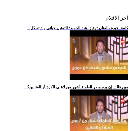
اخر الافلام
.. كلمة أخيرة -الفنان توفيق عبد الحميد: التمثيل حياتي وأديته كل
.. مين قالك إن بره مصر العلماء أشهر من لاعبي الكرة أو الفنانين؟