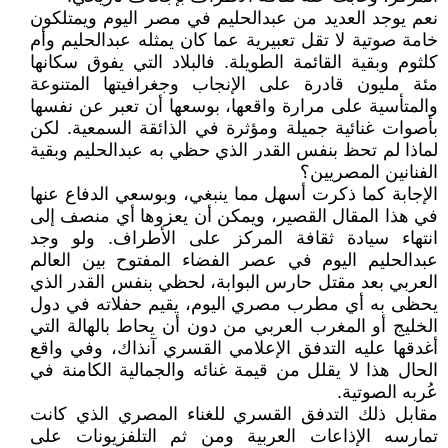
نعم يوجد العديد من عبدالحليم في مصر اليوم ويمتلكون
خامة صوتية لا تقل تعبيرية عما كان يمثله عبدالحليم وأم
كلثوم وبقية القائمة الطويلة. فالبلاد التي يفوق سكانها
مئة مليون قادرة على الإنجاب وجغرافيتها المتنوعة
والمتأسية على مرارة واقعها، بوسعها أن تعبر عن نفسها
بأصوات غنائية جميلة ومؤثرة في الذائقة السمعية. لكن
لماذا لم تحظ بنفس القدر الذي حظي به عبدالحليم وبقية
الفنانين المصريين؟
الإجابة كما ذكرت أسهل مما ينبغي، وبوسعي الدفاع عنها
في هذا المقال القصير، ويمكن أن يعزوها أي منصف إلى
انتهاء سيادة ثقافة المركز على الأطراف. ولو وجد
عبدالحليم اليوم في عصر الفضاء المفتوح بين العالم
العربي بعد مقتل حارس البوابة، لحظي بنفس القدر الذي
يحظى به أي مطرب مصري اليوم، يقيم حفلاته في دول
الخليج أو المغرب العربي من دون أن يحاط بالهالة التي
أغدقها عليه التدفق الإعلامي القسري آنذاك، وفي واقع
الحال هذا لا يقلل من قيمة غنائه والجمالية الكامنة في
عُربه الصوتية.
مقابل ذلك التدفق القسري للغناء المصري الذي كانت
تمارسه الإذاعات العربية ومن ثم التلفزيونات على