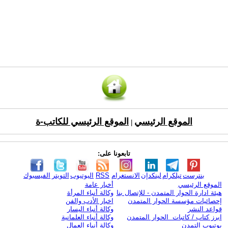
الموقع الرئيسي
الموقع الرئيسي للكاتب-ة
|
تابعونا على:
بنترست
تيلكرام
لينكدإن
الانستغرام
RSS
اليوتيوب
التويتر
الفيسبوك
الموقع الرئيسي
أخبار عامة
هيئة ادارة الحوار المتمدن - للإتصال بنا
وكالة أنباء المرأة
إحصائيات مؤسسة الحوار المتمدن
اخبار الأدب والفن
قواعد النشر
وكالة أنباء اليسار
ابرز كتاب / كاتبات الحوار المتمدن
وكالة أنباء العلمانية
يوتيوب التمدن
وكالة أنباء العمال