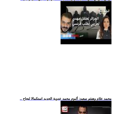
.. محمد علام وهيثم سعيد: ألبوم محمد عدوية الجديد استكمالا لنجاح