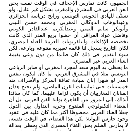
الجمهور، كانت تمارس الإجحاف في الوقت نفسه بحق
الفن العربي في المشرق والمغرب بشكل غير عادل، ولو
تسنّى للهادي الجويني التونسي ورابح درياسة الجزائري
وعبدالوهاب الدوكالي المغربي ومحمد حسن الليبي
وأبوبكر سالم اليمني وعبدالكريم عبدالقادر الكويتي
وفاضل عواد العراقي أن حظوا بربع القدر الذي كانت
تخصصه الإذاعات والتلفزيونات العربية للغناء المصري،
لكان التاريخ يسجل لنا قائمة تعبيرية متنوعة وبارعة. لكن
سوء التقدير في ذلك كان ظالما من دون وعي بقيمة
الغناء العربي غير المصري.
ما يحظى به اليوم سعد لمجرد المغربي أو صابر الرباعي
التونسي مثلا في المشرق العربي، ما كان ليكون بنفس
القدر لو ظهرا إبان سيادة ثقافة المركز والأطراف منذ
خمسينيات حتى ثمانينيات القرن الماضي، ولم يحتج هذان
الفنانان المغاربيان أن يكون لزاما عليهما، كما كان سائدا
آنذاك، إلى المرور من القاهرة بوابة الفن العربي، بل أن
الفضاء التكنولوجي المفتوح وحرية التداول بين الدول
جعلا الغناء العربي محظوظا أكثر مما كان عليه في عقود
وجود حارس البوابة! لكن هذا الفضاء، في الوقت نفسه،
لا يمارس الظلم بحق الغناء المصري الذي يحظى بعدالة