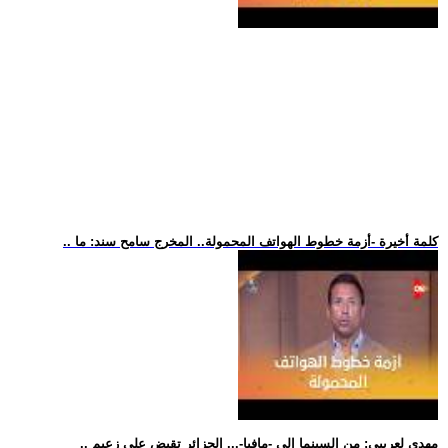
.. كلمة أخيرة -أزمة خطوط الهواتف المحمولة.. المخرج سامح سند: ما
.. مهدي لعريبي: من السينما إلى -مافيا-... الجزائر تقبض على زعيم