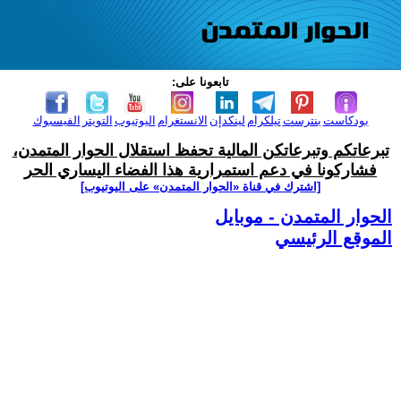
تابعونا على:
بودكاست
بنترست
تيلكرام
لينكدإن
الانستغرام
اليوتيوب
التويتر
الفيسبوك
تبرعاتكم وتبرعاتكن المالية تحفظ استقلال الحوار المتمدن،
فشاركونا في دعم استمرارية هذا الفضاء اليساري الحر
[اشترك في قناة ‫«الحوار المتمدن» على اليوتيوب]
الحوار المتمدن - موبايل
الموقع الرئيسي