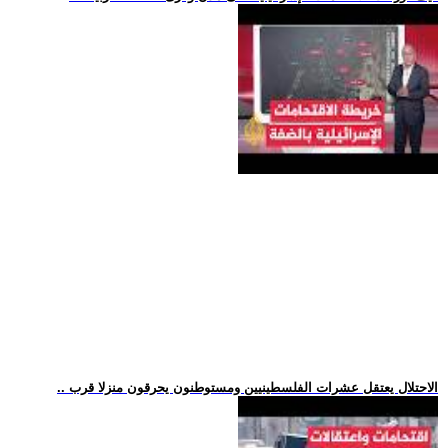
.. الاحتلال يعتقل عشرات الفلسطينيين ومستوطنون يحرقون منزلا قرب