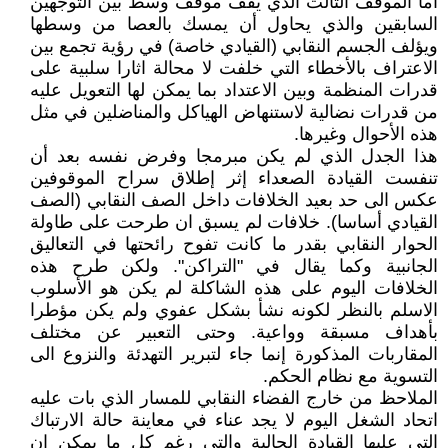
أما الموقف الثالث الذي يقف موقف وسط بين التوجهين
السابقين والذي يحاول أن يمسك بالعصا من وسطها
ويؤلف الجسم النقابي (القيادي خاصة) في رؤية تجمع بين
الاعتراف بالأخطاء التي خلفت لا محالة اثارا سلبية على
قدرات المنظمة وبين الاعتداد بما يمكن لها التعويل عليه
من قدرات نضالية لاستنهاض الهياكل والمناضلين في مثل
هذه الأحوال وغيرها.
هذا الجدل الذي لم يكن مبرمجا وفرض نفسه بعد أن
تنفست القيادة الصعداء إثر إطلاق سراح الموقوفين
عكس الى حد بعيد الخلافات داخل الصف النقابي (الصف
القيادي أساسا). خلافات لم يسبق ان طرحت على طاولة
الحوار النقابي بقدر ما كانت تفوح رائحتها في التعاليق
الجانبية وكما يقال في "التراكن". ولكن طرح هذه
الخلافات اليوم على هذه الشاكلة لم يكن هو الأسلوب
الاسلم بالنظر لكونه نشأ بشكل عفوي ولم يكن مؤطرا
بأهداف مسبقة وواعية. وحتى التعبير عن مختلف
المقاربات المذكورة إنما جاء لتبرير التهدئة والنزوع الى
التسوية مع نظام الحكم.
الملاحظ من خارج الفضاء النقابي للمسار الذي بات عليه
اتحاد الشغل اليوم لا يجد عناء في معاينة حالة الارتباك
التي عليها القيادة الحالية والتي رغم كل ما يمكن ان