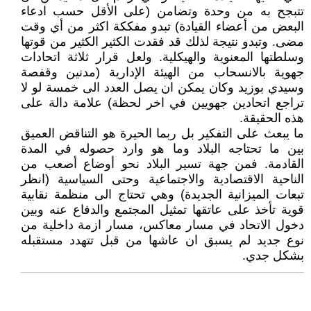
تتبجح به من وحدة وتضامن (على الأقل حسب ادعاء
البعض من أعضاء القيادة) تبدو مفككة اكثر من أي وقت
مضى. وتبدو نتيجة لذلك قد فقدت الكثير الكثير من قوتها
وسلطتها المعنوية والهيكلية. ولعل قرار ثلاثة اتحادات
جهوية بالانسحاب من الهيئة الإدارية (مدنين وقفصة
وسيدي بوزيد وكان يمكن ان يصل العدد الى خمسة لو لا
تراجع اتحادين جهويين في اخر لحظة) علامة دالة على
هذه الحقيقة.
ما يبعث على التفكير بل ربما الحيرة هو التناقض العميق
بين ما تحتاجه البلاد وما هو وارد حصوله في المدة
القادمة. فمن جهة تسير البلاد نحو أوضاع أصعب من
الناحية الاقتصادية والاجتماعية وحتى السياسية (انظر
تبعات الميزانية الجديدة) وهي تحتاج الى منظمة نقابية
قوية تأخذ على عاتقها تمثيل المجتمع والدفاع عنه وبين
دخول الاتحاد في مسار معاكس، مسار ازمة داخلية من
نوع جديد لم يسبق ان عاشها من قبل تتهدد مستقبله
بشكل جدي.