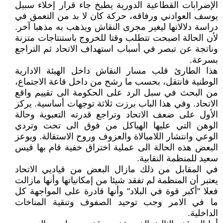
الإضرابات القطاعية الدورية يطبخ جاء قرار إخلاء سبيل
يوسف العوادني ورفاقه، حركة كان لا بد من التعمق في
دراسة دلالاتها ليغير مجرى النقاش ويذهب به مذهبا آخر.
لأن الحالة اصبحت تتطلب وقتا للخروج باستنتاجات متزنة
وناتجة عن تبصر في أسباب استهداف الاتحاد ثم التراجع
بسرعة.
هذا الطارئ قلب مسار النقاش داخل الهيئة الادارية
الوطنية فانتقل، بحسب ما رشح من داخل قاعة الاجتماع،
من البحث في سبل الرد على الحكومة الى تقييم واقع
الاتحاد. وفي هذا الباب برزت ثلاثة توجهات أساسية. يركز
الأول على ضعف الاتحاد وتراجع قدرته التعبوية وحالة
الوهن التي عليها الهياكل من فوق الى تحت وتردي
الوعي وانتشار اللامبالاة والعزوف وروح الاستقالة. ويوعز
البعض هذه الحالة الى عملية اختراق خفية قام بها قيس
سعيد للمنظمة النقابية.
في المقابل من ذلك مازال البعض من قياديي الاتحاد
يعتبر أن المنظمة لم تفقد شيئا من إمكانياتها وأنها مازالت
فعلا "أكبر قوة في البلاد" وأنها قادرة على المواجهة كل
ما في الامر وجب توحيد الصفوف وتنقية المناخات
الداخلية.