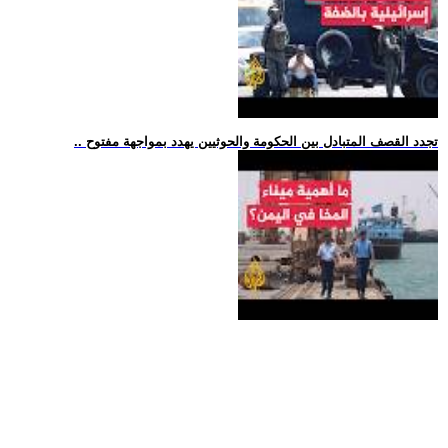
.. تجدد القصف المتبادل بين الحكومة والحوثيين يهدد بمواجهة مفتوح