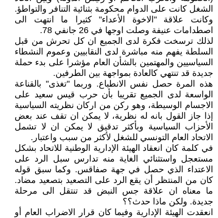
الشغل كانت على الدوام محكومة بثنائية التنافر والتواطؤ.
وكانت علاقة "الاخوة الأعداء" كثيرا ما انتهت الى
اصطدامات عنيفة وصلت اوجها في 26 جانفي 78.
لذلك ترسخت فكرة لدى الجميع ان كل تحرش من قبل
السلطة يفهم منه مباشرة لدى النقابيين وعموم النشطاء
السياسيين والمهتمين بالشأن العام مؤشرا على بدء حملة
جديدة قد تنتهي كالعادة بمواجهة بين الطرفين.
هذه المرة حصل نفس الانطباع. وربما "تغذى" بالقناعة
الواسعة لدى الجميع تقريبا بأن حرب قيس سعيد على
الاجسام الوسيطة، وهو ركن من اركان نظريته السياسية
إذا جاز القول بانه له نظرية، لا يمكن ان تقف عند بعض
الأحزاب السياسية وبأكثر تدقيق لا يمكن ان لا تشمل
الاتحاد العام التونسي للشغل لأكثر من سبب واعتبار.
في كلمة كان انعقاد الهيئة الإدارية الوطنية للاتحاد بشكل
مستعجل واستثنائي الغاية منه تدارس سبل الرد على
الاعتداء الذي حصل في جهة صفاقس. وكما سبق قوله
كان من المنتظر أن يقع الرد على التصعيد بتصعيد مضاد.
ما معناه ان علاقة جس النبض قد تنتقل الى مرحلة
جديدة. ولكن ماذا حدث؟؟
انعقدت الهيئة الإدارية وفيما كان قرار الاضراب العام أو