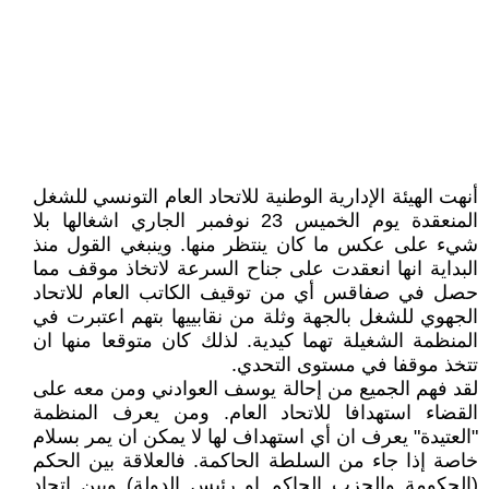
أنهت الهيئة الإدارية الوطنية للاتحاد العام التونسي للشغل
المنعقدة يوم الخميس 23 نوفمبر الجاري اشغالها بلا
شيء على عكس ما كان ينتظر منها. وينبغي القول منذ
البداية انها انعقدت على جناح السرعة لاتخاذ موقف مما
حصل في صفاقس أي من توقيف الكاتب العام للاتحاد
الجهوي للشغل بالجهة وثلة من نقابييها بتهم اعتبرت في
المنظمة الشغيلة تهما كيدية. لذلك كان متوقعا منها ان
تتخذ موقفا في مستوى التحدي.
لقد فهم الجميع من إحالة يوسف العوادني ومن معه على
القضاء استهدافا للاتحاد العام. ومن يعرف المنظمة
"العتيدة" يعرف ان أي استهداف لها لا يمكن ان يمر بسلام
خاصة إذا جاء من السلطة الحاكمة. فالعلاقة بين الحكم
(الحكومة والحزب الحاكم او رئيس الدولة) وبين اتحاد