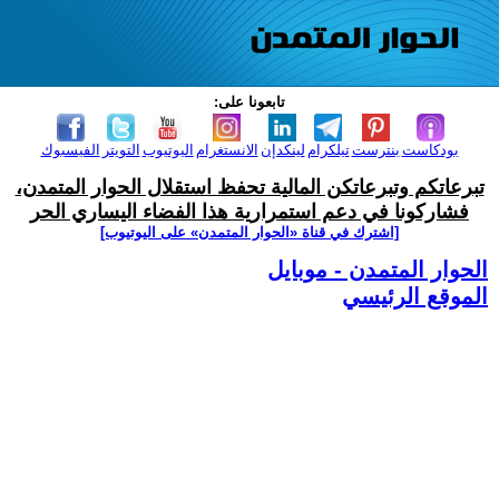
تابعونا على:
بودكاست
بنترست
تيلكرام
لينكدإن
الانستغرام
اليوتيوب
التويتر
الفيسبوك
تبرعاتكم وتبرعاتكن المالية تحفظ استقلال الحوار المتمدن،
فشاركونا في دعم استمرارية هذا الفضاء اليساري الحر
[اشترك في قناة ‫«الحوار المتمدن» على اليوتيوب]
الحوار المتمدن - موبايل
الموقع الرئيسي