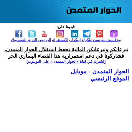
تابعونا على:
بودكاست
بنترست
تيلكرام
لينكدإن
الانستغرام
اليوتيوب
التويتر
الفيسبوك
تبرعاتكم وتبرعاتكن المالية تحفظ استقلال الحوار المتمدن،
فشاركونا في دعم استمرارية هذا الفضاء اليساري الحر
[اشترك في قناة ‫«الحوار المتمدن» على اليوتيوب]
الحوار المتمدن - موبايل
الموقع الرئيسي