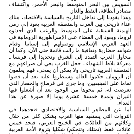
السويس بين البحر المتوسط والبحر الأحمر، واكتشاف
مصادر الطاقة، النفط والغاز.
وهذا يقودنا إلى تداخل التاريخ بالسياسة بالاقتصاد، هناك
عداء تاريخي بين الغرب والمنطقة العربية يعود إلى زمن
الهيمنة الفينيقية على المتوسط والرعب الذي أحدثوه
لروما، ويعود إلى القضاء على الإمبراطورية الرومانية في
العهد العربي الإسلامي ووصولهم إلى إسبانيا وقيام
شواهد حضارية وثقافية ما زالت قائمة حتى الآن، وكما أن
محاول العرب التمدد إلى الشرق وتحديدا إلى فرنسا ـ
معركة بلاط الشهداء ـ جعل الغرب يعي أن صراعهم مع
المنطقة العربية تاريخي ولا يمكن أن يمحى، فهم يعلمون
أن الرومان حكموا العالم وسيطروا عليه بعد أن قضوا
تماما على الفينيقيين، وما جرى في قرطاج والحصار الذي
تعرضت له، ثم محوها من الوجود بعد أن أشعلوا فيها
النيران ولمدة خمسة عشرة يوما إلا صورة عن هذا
العداء.
أما عن المظاهر السياسية والاقتصادي فنجدهما في
الثروات التي يستفيد منها الغرب بشكل كلي من خلال
وكلائهم من العائلات في الخليج العربي، فنجد خمس
عائلات فقط (تمتلك وتتحكم) شكليا بثروة الأمة العربية