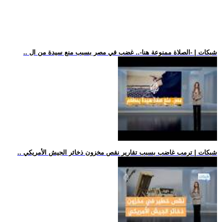
.. شبكات | -الصلاة ممنوعة هنا-.. غضب في مصر بسبب منع سيدة من ال
.. شبكات | ترمب غاضب بسبب تقارير نقص مخزون ذخائر الجيش الأمريكي