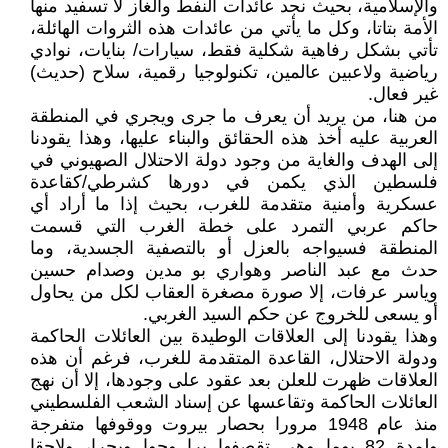
والإسلامية، بحيث نجد عائدات النفط والغاز لا تسفيد منها
الأمة بتاتا، وكل ما يأتي من عائدات هذه الثروات الهائلة،
تأتي بشكل رفاهية شكلية فقط، سيارات/ بنايات، نوادي
رياضية ولاعبين عالمين، تكنولوجيا رقمية، سلاح (حديث)
غير فعال.
من هنا، من يريد أن يعرف ما جرى ويجري في المنطقة
العربية عليه أخذ هذه الحقائق والبناء عليها، وهذا يقودنا
إلى الهدف والغاية من وجود دولة الاحتلال الصهيوني في
فلسطين الذي يكمن في دورها كشرطي/كقاعدة
عسكرية وأمنية متقدمة للغرب، بحيث إذا ما أراد أي
حاكم عربي التمرد على خطة الغرب التي قسمت
المنطقة فسيواجه بالعزل أو بالتصفية الجسدية، وما
حدث مع عبد الناصر وهواري بو مدين وصدام حسين
وياسر عرفات، إلا صورة مصغرة العقاب لكل من يحاول
أو يسعى للخروج عن حكم السيد الغربي.
وهذا يقودنا إلى العلاقات الوطيدة بين العائلات الحاكمة
ودولة الاحتلال، القاعدة المتقدمة للغرب، فرغم أن هذه
العلاقات ظهرت للعلن بعد عقود على وجودها، إلا أن نهج
العائلات الحاكمة وتقاعسها عن إسناد الشعب الفلسطيني
منذ عام 1948 مرورا بحصار بيروت ووقوفها متفرجة
ولمدة 82 يوما وهي تقصفها برا وجوا وبحرا، ولاحقا