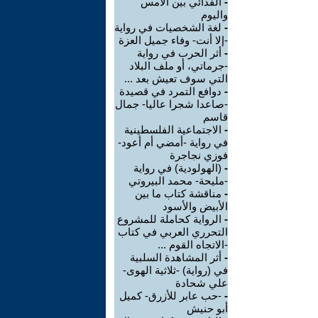
-
الفدائي بين الأمس
واليوم
-
لغة الشخصيات في رواية
-إلا أنت- وفاء جميل العزة
-
أثر الحرب في رواية
-جرماتي، أو ملف البلاد
التي سوف تعيش بعد ...
-
دوافع التمرد في قصيدة
-صاعدا شجرا عاليا- جمال
قاسم
-
الاجتماعية الفلسطينية
في رواية -أمضي أم أعود-
فوزي نجاجرة
-
(الهولودية) في رواية
-مليحة- محمد البيروتي
-
مناقشة كتاب ما بين
الأبيض والأسود
-
الرواية كحاملة للمشروع
التحرري العربي في كتاب
-الاتجاه القوم ...
-
أثر المشاهدة السلبية
في (رواية) -ثلاثية الهوى-
علي شحادة
-
-حب عابر للأزرق- كميل
أبو حنيش