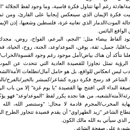
/هادئة رغم أنها تتناول فكرة قاسية، وما وجود لفظ الجلالة "ال
يت فكرة الإيمان الذي سينعكس إيجابيا على القارئ، ومن ث
لة الموت/الدمار الذي تعانيه غزة، فلسطين وشعبها، إذن الإيما
الواقع البائس.
د ألفاظ بيضاء مثل: "النجم، البرعم، الفواح، روض، مجدك،
قلبا، جميل، ثقة، يوقن، الموعد/وعد، الجنة، روح، الحياة، ف
لنا نتأكد أن هناك بياض/أمل موجود رغم وجود القسوة/الخراب/
الرؤية تمثل تجاوزا للقصيدة العادية التي تتحدث عن المو
أدب ليس انعكاس للواقع، بل هو حامل آمال/تطلعات الأمة/الش
 الشاعر قد رسخ فكرة دوره كشاعر/كمبشر بالخير/بالفرح/بالن
غة النداء التي افتتح بها القصيدة "يا يوم غزة" إلا من باب ال
رئه/لأمته/لشعبه، من هنا نجده يكرر لفظ "الموعد/وعد" فهو يؤكد
اية المخرب/المجرم قادمة لا محال: "وستنصر الله، الله ي
اع الشاعر "زيد الطهراوي" أن يقدم قصيدة تتجاوز الطرح ال
 الذي سيأتي به الله مالك الكون.
نشورة على صفحة الشاعر.