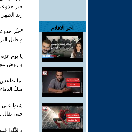
خبر جذوعك
زيد الطهرا
اخر الافلام
"خبِّر جذوع
و قاتل الب
يا يوم غزة 
و روض مجد
لما تقاعس 
منكَ الدما
شنوا على 
حتى يقال :
و قتَّلوا قب