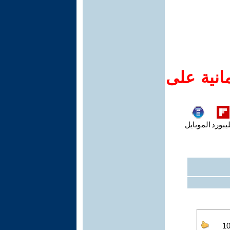
انية على
يبورد
الموبايل