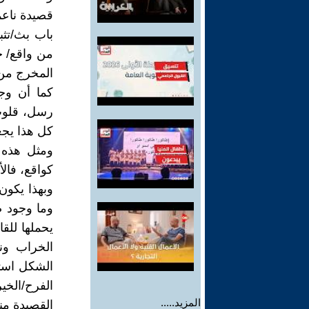
قصيدة ناعمة
باب بث/تثب
من واقع/ حا
المخرج من 
كما أن وجو
رسل، قلوب/
كل هذا يجع
ومثل هذه 
كواقع، فال
وبهذا يكون
وما وجود صي
يحملها للقا
الخراب ونه
الشكل استط
الفرح/الخير
المزيد.....
القصيدة م