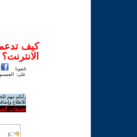
كيف تدعم-
الانترنت؟
تابعونا
على:
الفيسب
رأيكم مهم للج
للاطلاع وإضافة
تعليقات الف