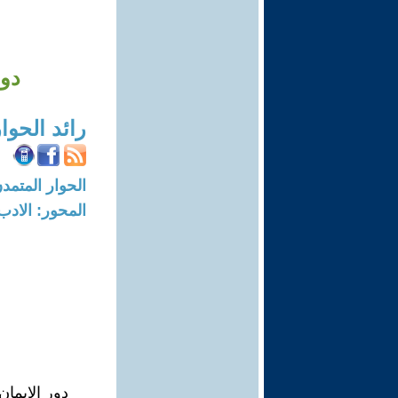
دور
رائد الحوا
الحوار المتمدن-العدد: 7775 - 23
المحور: الادب
دور الإيما