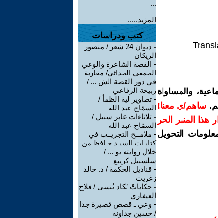
...
المزيد.....
كتب ودراسات
Transl
-
ديوان 24 شعر / منصور
الريكان
-
القصة الشاعرة والوعي
الجمعي الحداثي/ مقاربة
في دور القصة الش ... /
ربيحة الرفاعي
اعية، والمساواة
-
تصاوير لية الظمأ /
م.
ساهم/ي معنا!
السمّاح عبد الله
-
ثلاثاءات عابر سبيل /
رار هذا المنبر الحر
السمّاح عبد الله
معلومات التحويل
-
ملامــح التجريــب في
كتابـات السيـد حـافظ من
خلال روايته يو ... /
سلسبيل كريبع
-
قناديل الحكمة / د. خالد
زغريت
-
حكاياتْ تَكاد تُنسى / فلاح
العيفاري
-
وعي ـ قصص قصيرة جدا
/ حسين جداونه