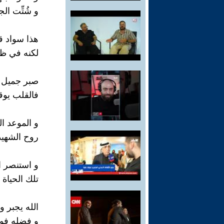
و شُتِّت ال
هذا سواد ق
لكنه في ظل
صبر جميل ع
فالقلب يوق
و الموعد ال
روح الشهيد
و استنصر الل
تلك الحياة
الله يجبر و
و فضله فو