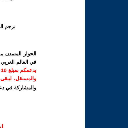
ترجم ال
الحوار المتمدن م
في العالم العربي
ب
والمستقل، ليبقى ص
والمشاركة في دع
ا‫