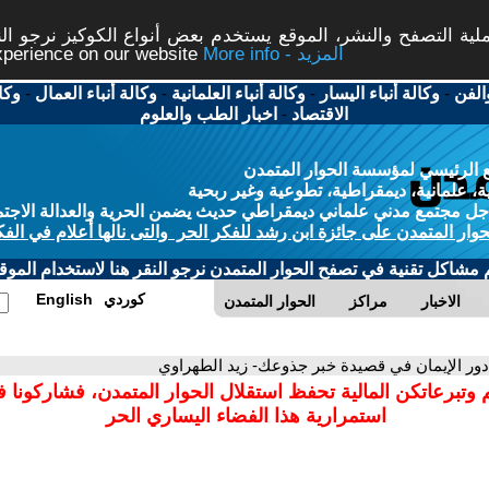
ة التصفح والنشر، الموقع يستخدم بعض أنواع الكوكيز نرجو النق
More info - المزيد
experience on our website
الفن
-
وكالة أنباء اليسار
-
وكالة أنباء العلمانية
-
وكالة أنباء العمال
-
وكا
الاقتصاد
-
اخبار الطب والعلوم
 الرئيسي لمؤسسة الحوار المتمدن
، علمانية، ديمقراطية، تطوعية وغير ربحية
ل مجتمع مدني علماني ديمقراطي حديث يضمن الحرية والعدالة الاجتم
حوار المتمدن على جائزة ابن رشد للفكر الحر والتى نالها أعلام في الفك
م مشاكل تقنية في تصفح الحوار المتمدن نرجو النقر هنا لاستخدام الموقع
كوردي
English
الاخبار
مراكز
الحوار المتمدن
دور الإيمان في قصيدة خبر جذوعك- زيد الطهراوي
 وتبرعاتكن المالية تحفظ استقلال الحوار المتمدن، فشاركونا 
استمرارية هذا الفضاء اليساري الحر