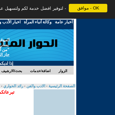
موافق - OK
لتوفير افضل خدمة لكم ولتسهيل عملي
أخبار عامة
-
وكالة أنباء المرأة
-
اخبار الأدب و
الموقع
يسارية
"من أج
حاز ال
إذا لديك
الزوار
اضافة/خدمات
بحث/الارشيف
الصفحة الرئيسية
-
الادب والفن
-
رائد الحواري
- 
تبرعاتكم