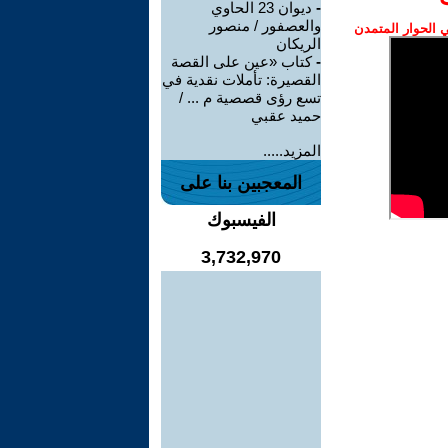
-
ديوان 23 الحاوي
والعصفور / منصور
الحوار المتمدن
الريكان
-
كتاب «عين على القصة
القصيرة: تأملات نقدية في
تسع رؤى قصصية م ... /
حميد عقبي
المزيد.....
المعجبين بنا على
الفيسبوك
3,732,970