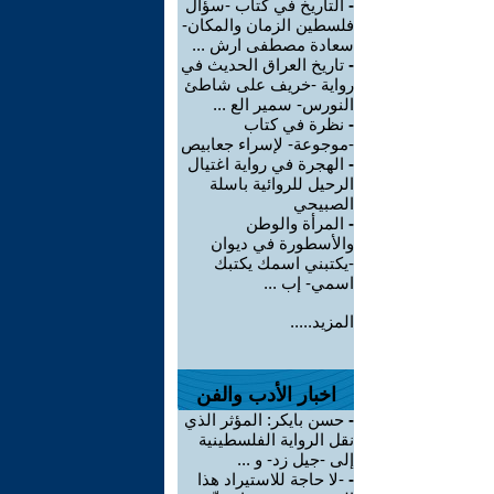
-
التاريخ في كتاب -سؤال
فلسطين الزمان والمكان-
سعادة مصطفى ارش ...
-
تاريخ العراق الحديث في
رواية -خريف على شاطئ
النورس- سمير الع ...
-
نظرة في كتاب
-موجوعة- لإسراء جعابيص
-
الهجرة في رواية اغتيال
الرحيل للروائية باسلة
الصبيحي
-
المرأة والوطن
والأسطورة في ديوان
-يكتبني اسمك يكتبك
اسمي- إب ...
المزيد.....
اخبار الأدب والفن
-
حسن بايكر: المؤثر الذي
نقل الرواية الفلسطينية
إلى -جيل زد- و ...
-
-لا حاجة للاستيراد هذا