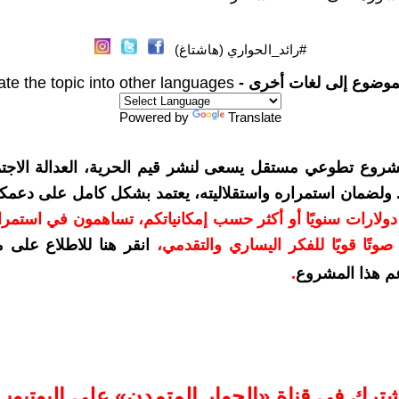
#رائد_الحواري (هاشتاغ)
موضوع إلى لغات أخرى -
ate the topic into other languages
Powered by
Translate
شروع تطوعي مستقل يسعى لنشر قيم الحرية، العدالة الاجتم
. ولضمان استمراره واستقلاليته، يعتمد بشكل كامل على دعمك
دعمكم بمبلغ 10 دولارات سنويًا أو أكثر حسب إمكانياتكم، تساهمون في استم
وتًا قويًا للفكر اليساري والتقدمي
،
انقر هنا للاطلاع على 
م هذا المشروع
.
شترك في قناة «الحوار المتمدن» على اليوتيوب