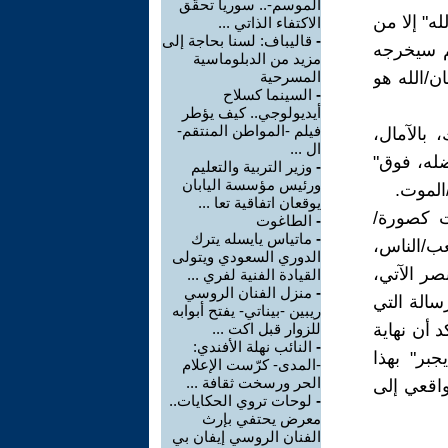
الموسم-.. سوريا تحقّق
له" إلا من
الاكتفاء الذاتي ...
-
قاليباف: لسنا بحاجة إلى
م سيخرجه
مزيد من الدبلوماسية
ن/الله هو
المسرحية
-
السينما كسلاح
أيديولوجي.. كيف يؤطر
فيلم -المواطن المنتقم-
 بالآمال،
ال ...
ضله، فوق"
-
وزير التربية والتعليم
ورئيس مؤسسة اليابان
الموت.
يوقعان اتفاقية تعا ...
ت كصورة/
-
الطاغوت
-
ماتياس يايسله يترك
عب/الناس،
الدوري السعودي ويتولى
صر الآتي،
القيادة الفنية لفري ...
-
منزل الفنان الروسي
رسالة التي
ريبين -بيناتي- يفتح أبوابه
 أن نهاية
للزوار قبل اكت ...
-
النائب نهلة الأفندي:
جبر" بهذا
-المدى- كرّست الإعلام
الحر ورسخت ثقافة ...
واقعي إلى
-
لوحات تروي الحكايات..
معرض يحتفي بإرث
الفنان الروسي إيفان بي