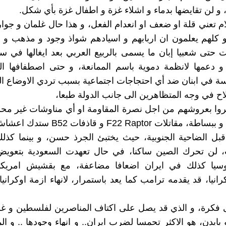
و لن تقايضها بدماء و اشلاء غزة و اطفال غزة بأي شكل.
ام تعني قلة او ضعف او انعدام الفعل، و هذا حال غلمان و جوا
 و كلهم يعلمون ان اربابهم و اسيادهم شواذ وجود و مذهب و ع
 حتى شعبيا إبان ما يسمى بالربيع العربي بعد ايغالها في س
و دعمها لانظمة دموية باسم الممانعة، و حتى اصطفافها ا
سة في ابنان ضد أي احتجاجات اجتماعية بسبب تردي الاوضاع ال
اح في وجه المتظاهرين الى جانب الدولة طبعا،
وا بعروشهم من اجل نصرة المقاومة او أي مناوشات غير مح
اسرائيل لانه و ببساطة، مقاتلات F22 Raptor و ق
ل الضاحية الجنوبية، حيث يختبئ الجرذ حسن، و بينما كذل
 لن تحرك الصين ساكنا، في حال تعهدت السعودية بتعويض
سيا كذلك في ايران اضعافا مضاعفة، مع بقشيش امريك
يا، قد يقدمه ترامب كما يعد باستمرار، لانهاء ازمة اوكراني
فكرة، و الذي قد يصل على اكتاف المناصرين لفلسطين و غزة
بايدن، هو الاكثر تحمسا لضرب ايران.. و انهاء وجودها .. و ال