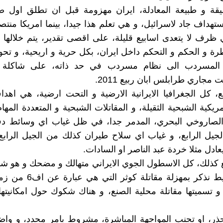
ة و طبيعة المعادلة، ايران مهزومة قبل ان تطلق اول ص
تهداف جاد لاسرائيل، و هي تعلم هذا جيدا، بينما امريكا منت
ظرف لا يتعدى اسابيع قليلة، على اقصى تقدير، يتم خلالها 
رة و الحكم و التحكم داخل ايران، بكل حرية و اريحية، و تحو
 المسردب الى نظام مسردب في حد ذاته، على شاكلة ا
مجاري طرابلس ابان ربيع 2011.
قع، كل الجغرافيا الايرانية الارضية و التحت ارضية، هي اهد
مريكية الشبحية الثقيلة، و المقاتلات الشبحية و المتعددة المها
 الصاروخي البحري، المدمر جدا، في ظل غياب اي وسائط د
الجيل الرابع، و غياب اي سلاح طيران كذلك من الجيل الرابع
يعادل مثلا خردة عبد الناصر او السادات.
قع كذلك، كل الاسطول الجوي الايراني متهالك و مضحك و هو شب
و كمثال بسيط نذكر بمهزلة مقاتلة ك
و تسميتها مقاتلة محلية الصنع، و هناك شكوك حول امكانيتها 
ذر، او تجنب المواجهة المباشرة، مشروط بامر محدد، و واض