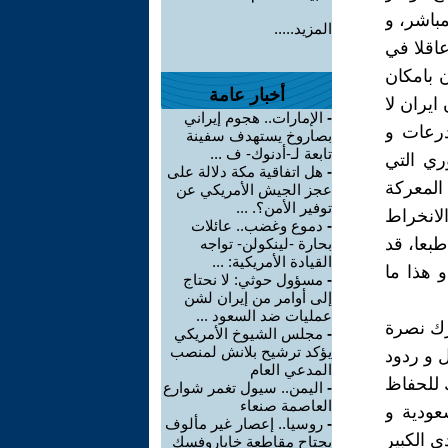
باشر، و
المزيد.....
اقلا في
ن بامكان
أخبار عامة
ايران لا
-
الإمارات.. هجوم إيراني
درعات و
بصاروخ يستهدف سفينة
تابعة لـ-أدنوك- ف ...
ري التي
-
هل اتفاقية مكة دلالة على
المعركة
عجز الجيش الأمريكي عن
توفير الأمن؟. ...
لانخراط
-
دموع وغضب.. عائلات
طبعا، قد
بحارة -لينكولن- تواجه
القيادة الأمريكية: ...
 هذا ما
-
مسؤول حوثي: لا نحتاج
إلى أوامر من إيران لشن
عمليات ضد السعود ...
رك نصرة
-
مجلس الشيوخ الأمريكي
يؤكد ترشيح بلانش لمنصب
ل و ردود
المدعي العام
 للحفاظ
-
اليمن.. سيول تغمر شوارع
العاصمة صنعاء
عودية و
-
روسيا.. إعصار غير مألوف
 الكبير
يجتاح مقاطعة خاباروفسك