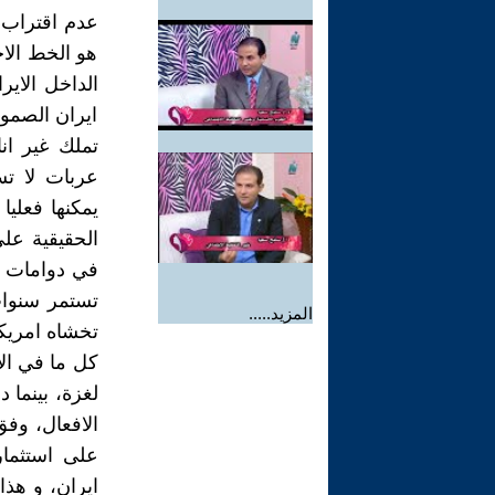
عدم اقتراب 
هو الخط الا
الداخل الاير
ايران الصمود
تملك غير ان
عربات لا تس
يمكنها فعليا
الحقيقية على
في دوامات من
تستمر سنوات 
المزيد.....
تخشاه امريك
كل ما في ال
لغزة، بينما 
الافعال، وف
على استثمار
ايران، و هذا