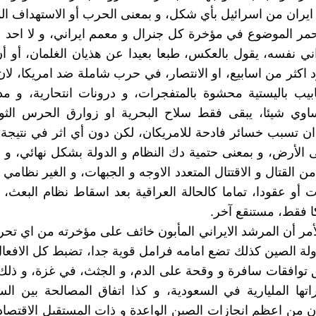
ايران من اسرائيل بأي شكل، و بمعنى الحرب أو الاستهداف الم
حمر الموضوع في مؤخرة كل جنرال و معمم ايراني، و لا احد ع
اني نفسه، يقول بالعكس، طبعا بعيدا عن هذيان الغلمان، أو أ
 اكثر من اسابيع، او الانتصار، في حرب شاملة ضد امريكا، لان 
ابيب باليستية محشوة بالمتفجرات، و درونات انتحارية، و م
اوي شيئا، يبقى فقط سلاح البحرية او زوارق الحرس الثو
 ان تسبب خسائر فادحة للامريكان، لكن دون أي اثر في نتيجة 
 الأرض، و بمعنى حتمية دك النظام و الدولة بشكل نهائي، و ا
 القتال و الاقتتال المتعدد الاوجه و الجبهات، و الغير نظامي 
أو عقودا، تماما كالحالة العراقية بعد اسقاط نظام البعث، و
ا فقط، مستنقع آخر.
أمر أن المرشد الايراني المأبون خائف على مؤخرته من اي تح
دولة الصين كذلك تضع امامه فرامل قوية جدا، تضبط كل الافعا
ق توافقات سافرة و وقحة على الدم، و الجثث، في غزة، و ذلك
اتها المليارية في السعودية، و كذا اتفاق المصالحة بين الس
ن من اعظم انجازات الصين الواعدة و ذات المستقبل الاقتصادي