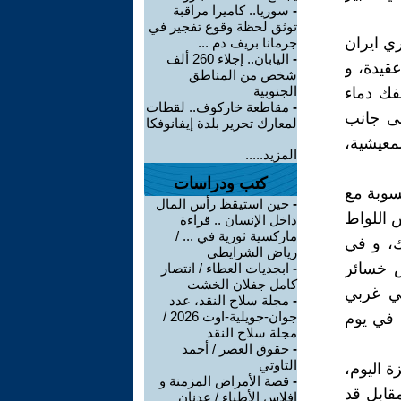
-
سوريا.. كاميرا مراقبة
توثق لحظة وقوع تفجير في
ري ايران
جرمانا بريف دم ...
-
اليابان.. إجلاء 260 ألف
قيدة، و
شخص من المناطق
الجنوبية
فك دماء
-
مقاطعة خاركوف.. لقطات
لى جانب
لمعارك تحرير بلدة إيفانوفكا
معيشية،
المزيد.....
كتب ودراسات
سوبة مع
-
حين استيقظ رأس المال
اذفات B52 ستدك اعشاش اللواط
داخل الإنسان .. قراءة
ماركسية ثورية في ... /
ك، و في
رياض الشرايطي
 خسائر
-
ابجديات العطاء / انتصار
كامل جفلان الخشت
ي غربي
-
مجلة سلاح النقد، عدد
جوان-جويلية-اوت 2026 /
ا في يوم
مجلة سلاح النقد
-
حقوق العصر / أحمد
التاوتي
 اليوم،
-
قصة الأمراض المزمنة و
مقابل قد
إفلاس الأطباء / عدنان