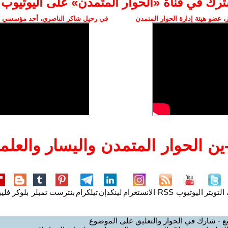
ترك في قناة «الحوار المتمدن» على اليوتيوب
 عضو هيئة إدارة الحوار المتمدن
في رحيل شاكر الناصري، أحد مؤسسي ال
ن الحوار المتمدن واليسار والعلما
التويتر
اليوتيوب
RSS
الانستغرام
لينكدإن
تيلكرام
بنترست
تمبلر
بلوكر
فليب
ع - شارك في الحوار والتعليق على الموضوع