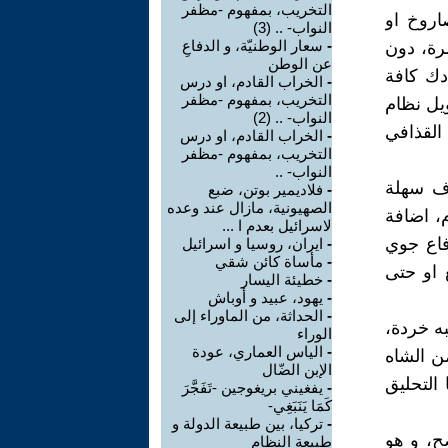
التخريب، بمفهوم -مظفر
اروخ او
النواب- .. (3)
-
سعار الوطنيّة، و الدفاعِ
صرة، دون
عن الوطن
دك كافة
-
الخراب القادم، او درس
التخريب، بمفهوم -مظفر
يل نظام
النواب- .. (2)
لقذافي
-
الخراب القادم، او درس
التخريب، بمفهوم -مظفر
النواب- ..
اف سهلة
-
فلاديمير بوتن، ضبع
الصهيونية، مازال عند وعده
م، اضافة
لاسرائيل بعدم ا ...
فاع جوي
-
ايران، روسيا و اسرائيل
-
مأساة كائن شقي
 او حتى
-
خطيئة اليسار
-
يهود، عبيد و أوباش
-
الحداثة، من الماوراء إلى
ه خردة،
الوراء
-
الياس العماري، عودة
وثر التي هي عبارة عن اف6 من زمن الشاه
الإبن الضّال
التحليق
-
يفغيني بريغوجين -تَفَجَّرَ
كَمَا يَنَبَغِي-
-
تركيا، بين طبيعة الدولة و
ح، و هو
طبيعة النظام