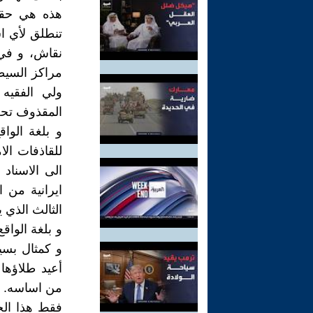
هذه هي حقيق
تنطلق لأي اس
نقاش، و في 
مراكز السيط
ولي الفقيه
المقذوف تحت 
و بلغة الوا
للقاذفات الا
الى الاسناد
ايرانية من 
الثالث الذي 
و بلغة الوا
أعيد طلاؤها 
من اساسه.
فقط هذا الح