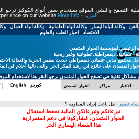
ة التصفح والنشر، الموقع يستخدم بعض أنواع الكوكيز نرجو النق
More info - المزيد
experience on our website
الفن
-
وكالة أنباء اليسار
-
وكالة أنباء العلمانية
-
وكالة أنباء العمال
-
وكا
الاقتصاد
-
اخبار الطب والعلوم
 الرئيسي لمؤسسة الحوار المتمدن
، علمانية، ديمقراطية، تطوعية وغير ربحية
ل مجتمع مدني علماني ديمقراطي حديث يضمن الحرية والعدالة الاجتم
حوار المتمدن على جائزة ابن رشد للفكر الحر والتى نالها أعلام في الفك
م مشاكل تقنية في تصفح الحوار المتمدن نرجو النقر هنا لاستخدام الموقع
كوردي
English
الاخبار
مراكز
الحوار المتمدن
ام تيمور
- هل باعت إيران المقاومة ؟
تبرعاتكم وتبرعاتكن المالية تحفظ استقلال
الحوار المتمدن، فشاركونا في دعم استمرارية
هذا الفضاء اليساري الحر