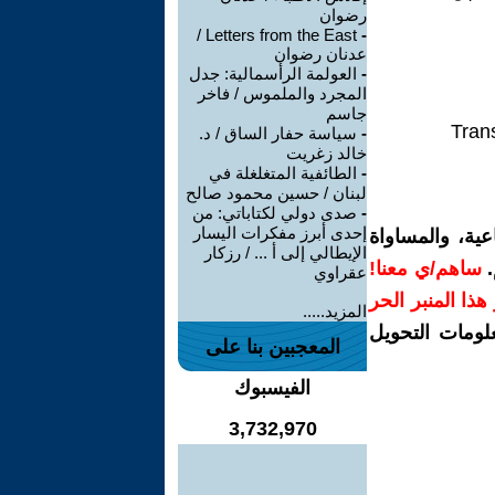
رضوان
Letters from the East /
-
عدنان رضوان
-
العولمة الرأسمالية: جدل
المجرد والملموس / فاخر
جاسم
Trans
-
سياسة حفار الساق / د.
خالد زغريت
-
الطائفية المتغلغلة في
لبنان / حسين محمود صالح
-
صدى دولي لكتاباتي: من
إحدى أبرز مفكرات اليسار
ية، والمساواة
الإيطالي إلى أ ... / رزكار
.
ساهم/ي معنا!
عقراوي
ر هذا المنبر الحر
المزيد.....
لومات التحويل
المعجبين بنا على
الفيسبوك
3,732,970