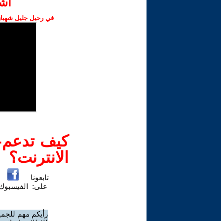
اش‫
في رحيل جليل شهباز،
كيف تدعم-ي
الانترنت؟
تابعونا
على:
الفيسبوك
رأيكم مهم للجمي