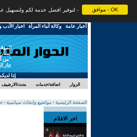
موافق - OK
لتوفير افضل خدمة لكم ولتسهيل عملي
أخبار عامة
-
وكالة أنباء المرأة
-
اخبار الأدب و
الموقع
يسارية
"من أج
حاز ال
إذا لديك
الزوار
اضافة/خدمات
بحث/الارشيف
الصفحة الرئيسية
-
مواضيع وابحاث سياسية
-
حس
اخر الافلام