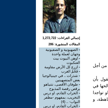
إجمالي القراءات: 1,272,722
المقالات المنشورة: 286
-
الصهيونية و الصفيونية
وجهان لعملة واحدة
-
اوهن البيوت بيت
العنكبوت
 من أجل
-
ازرع كل الأرض مقاومة
-
فَحْمُ الغرب
-
شذرات .. في جينيالوجيا
قول بأن
بعض المتصهينين
-
طوفان الأقصى، نتنياهو
لحها في
يرقص رقصة المذبوح
 تواجدا
-
الخراب القادم، او درس
التخريب، بمفهوم -مظفر
اهظة، و
النواب- .. (4)
-
الخراب القادم، او درس