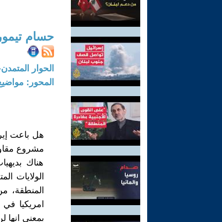
حسام تيمور
الحوار المتمدن-العدد: 7798 - 2023 /
المحور: مواضيع
هل باعت إير
مشروع مقاو
هناك بديهيا
الولايات ال
المنطقة، من
امريكيا في 
بمعنى انها ل