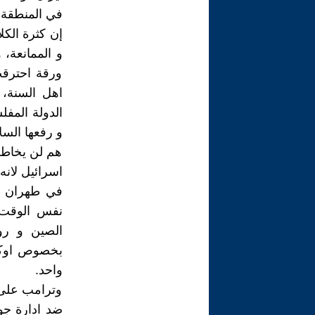
في المنطقة، 
إن كثرة الكل
و الممانعة،
ورقة احترقت
اهل السنة، 
الدولة المفل
و رفعها السل
هم لن يخاطر
في طهران قب
نفس الوقت،
الصين و رو
بخصوص اوكران
واحد.
وترامب على 
ضد ادارة جو 