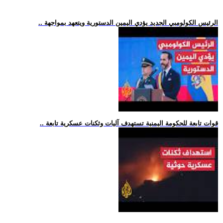
.. الرئيس الكولومبي الجديد يؤدي اليمين الدستورية ويتعهد بمواجهة
.. قوات تابعة للحكومة اليمنية تستهدف آليات وثكنات عسكرية تابعة