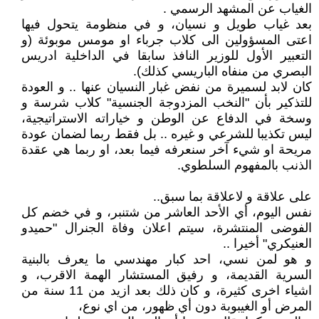
الغياب عن المشهد الرسمي .
بعد غياب طويل و نسيان، و في منظومة يتحول فيها
اعتى المسؤولين الى كلاب جرباء او مومس موبوئة (و
التعبير الأول للوزير النافذ سابقا في الداخلية ادريس
البصري من منفاه الباريسي كذلك).
كان لابد لسميرة من نفض غبار النسيان عنها .. و العودة
للتذكير بأن "النخب المزدوجة الجنسية" كلاب شرسة و
وسخة في الدفاع عن الوطن و خياراته الاستراتيجية،
ليس تكذيبا للشرعي و غيره .. بل فقط ربما لضمان عودة
مريحة او شيء آخر سنعرفه فيما بعد، او ربما هي عقدة
الذنب بالمفهوم السلطوي.
على علاقة و لاعلاقة بما سبق..
نفس اليوم، أي الأحد العاشر من شتنبر، و في خضم كل
الفوضى المنتشرة، سيتم اعلان وفاة الجنرال "حميدو
العنيكري" أخيرا ..
و هو لمن نسي، احد كبار مهندسي ما يعرف بالبنية
السرية القديمة، و رفيق المستشار الهمة الاقرب، و
اشياء اخرى كثيرة، و كان ذلك بعد ازيد من 11 سنة من
المرض أو الغيبوبة دون أي ظهور، من اي نوع،