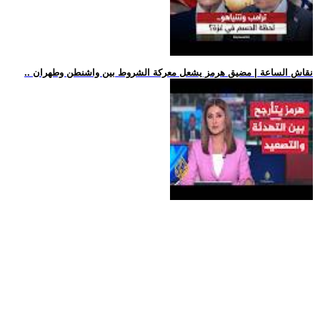
.. نقاش الساعة | مضيق هرمز يشعل معركة الشروط بين واشنطن وطهران