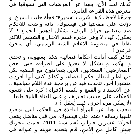
كذلك لحد الآن، بعيدا عن الفرضيات التي نسوقها في
معرض هذه القراءة العابرة.
جميعُنا لاحظ، كيف شَربت "سميرة" فجأة حليب السباع، و
دوّنت على صفحتها في فيسبوك، ادانة واضحة للاحكام
ضد معتقلي حراك الريف، بشكل ادهش الجميع ! (لا
يمكن)، كيف لا وهي مديرة قسم الاخبار و الشخص للاكثر
نفاذا في منظومة الاعلام الشبه الرسمي، أي سحرة
فرعون !
نتذكر كيف أدانت احكاما قضائية، هكذا بسهولة، و تحدي
و تهكم، و بشكل لا يجرؤ على اقترافه حتى بعض
"المعارضين" المعتدلين، الذين يتضامنون مع القضية لكن
في اطار انتظار حكم القضاء، و كذلك كيف أنها افردت
منشورا آخر، تتحدث فيه عن برمجة عدة افلام سياسية ..
عن الاستبداد و القمع و تكميم الافواه ! كرد على قسوة
الأحكام، على حسب تعبيرها، و على القناة الثانية طبعا ..
(لا يمكن مرة أخرى، كيف يُعقل ؟ ).
نتحدث هنا، عن المرأة النافذة في الحكم، التي بمجرد
تلقيها رسالة / شتم على فيسبوك، من قبل مناضل ينتمي
لحركة عشرين فبراير، بُعيد سنة 2011، قامت بتحريك
جيش كامل من الامن، قام بتحديد هويته و عنوانه في