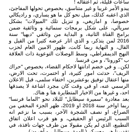
ساعات قليلة، ثم اعتقاله !
يبدو الأمر غريبا و غير متناسق، بخصوص تحولها المفاجئ،
الذي اعقبه كذلك، ميل نحو كل ما هو يساري، و راديكالي
خصوصا، و امازيغي، و تنزيل تلك "الميولات" بشكل
سريالي، على شكل برمجات سنمائية و وثائقية ضمن
برامج القناة الثانية، و البداية من وثائقي "ديهيا" سنة
2016 لمن يتذكر، و الذي اثار عرضه كثيرا من القيل و
القال، و النهاية ربما كانت، ظهور الامين العام لحزب
النهج الديمقراطي، وسط الوصلات التوعوية ذات العلاقة
ب "كورونا"، و من فرنسا.
لكن.. و في خضم ادانتها لاحكام القضاء، بخصوص "حراك
الريف"، حدثت امور كثيرة، او اختمرت، تحت الارض،
منها اعتقال توفيق بوعشرين، اختفاء سلمى، قبل الاعلان
الرسمي عنه، او في وقت كان مجرد اشاعة لا يصدقها
احد، و غيرها من الاخبار المتطايرة هنا و هناك.
بعد مغادرة "سميرة سيطايل" للبلاد نحو "الماما فرنسا"
ربما اواخر سنة 2018 او 2019، ظهر الجزء المخفي من
الصراع، او نصف الشجرة الآخر، بسبب ما نزعم انه
السبب الرئيس او الحقيقي، و هو قرب اعلان اتفاق
التطبيع، الذي لم يكن مقبولا من طرف جهات نافذة، في
تقديرنا هي معسكر ( الهمة، سيطايل، و آخرون).