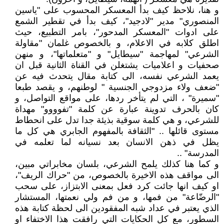
و هنا، نلاحظ كيف بدأ المعسكر المحسوب على "ياسين
المنصوري" مدير "لادجيد"، كيف بدأ في تقطير الشمع
على ادوات "المعسكر المدحور"، بامر التطبيع، حيث
اطلق كلابه في الاعلام، و بالخصوص غلمان "مقاولة
الشرعي" لمهاجمة "سيطايل" و "متعلماتها"، و منهن
صحفيات و اعلاميات يشتغلن في القناة الثانية قبل ان
يعمد الشرعي نفسه، الى كتابة مقال يتحدث فيه عن
"ضعف ولاء مزدوجي الجنسية " لوطنهم، و يقصد طبعا
"سميرة" ، التي لم يتأخر ردها، على مواقع التواصل، و
كان بالحرف تدوينة عبارة عن كلمة "تفوووو" مهداة
للشرعي، و هي كلمة سوقية بذيئة جدا تدل على انحطاط
مستوى قائلها .. "الثقافة بالمفهوم الجابري هي كل ما
يظل في ذهن الانسان بعد نسيانه لما تعلمه في
المدرسة" ..
و كما هنا كذلك يلمح الشرعي، بلسان مخابراتي مبين،
الى مواقف هذه الاخيرة بالخصوص، من "حراك الريف"،
او كيف انها جائت كرد فعل بمعنى الابتزاز، على سحب
"الرضّاعة" من فمها، و من فم ولي نعمتها، المستشار
الذي يعتبر في عداد شبه المفقودين الى لحظة كتابة هذه
السطور، مع كل الحكايات التي رافقت هذا الاختفاء او