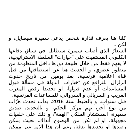
كلنا هنا يعرف قذارة شخص يدعى سميرة سيطايل، و
لكن ..
السعارُ الذي أصاب سميرة سيطايل في سياق دفاعها
الكلبوني المستميت على "خيارات" السلطة الاستراتيجية،
لا يفهم فقط من خلال طبيعة دورها داخل المنظومة من
منظور عضوي، و الحديث هنا عن استضافتها من قبل
قناة اعلامية فرنسية، بعد يومين من تاريخ حدوث
الزلزال، للترافع عن "خيارات" الدولة في مسألة قبول
المساعدات أو عدم قبولها، او تحديدا رفض المغرب
الغريب و السريالي و السروالي، للمساعدات الفرنسية.
قبل سنوات، و بالضبط سنة 2018، بدأت تحدث هزّات
من نوع آخر، تهم مركز الحكم، و بالتحديد، صديق
سميرة، المستشار الملكي "الهمة"، و ذلك على خلفيات
مجهولة، او لم تكن من الوضوح آنذاك، بحيث يمكن
رصدها او تحديدها بدقة، رغم ان هذا الامر غير ممكن