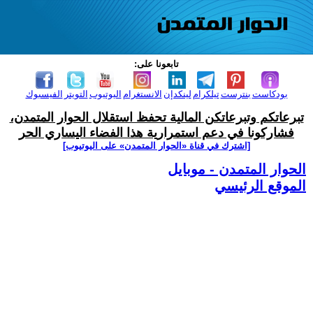
تابعونا على:
بودكاست
بنترست
تيلكرام
لينكدإن
الانستغرام
اليوتيوب
التويتر
الفيسبوك
تبرعاتكم وتبرعاتكن المالية تحفظ استقلال الحوار المتمدن،
فشاركونا في دعم استمرارية هذا الفضاء اليساري الحر
[اشترك في قناة ‫«الحوار المتمدن» على اليوتيوب]
الحوار المتمدن - موبايل
الموقع الرئيسي