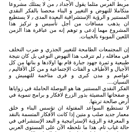
مربط الفرس مثلما يقول الأجداد ٫ من لا يمتلك مشروعا
متكاملا للنهوض و التغيير و البناء محصنا بالفكر النقدي
المستنير و الرؤية الإستشرافية البعيدة المدى ٫ لا يستطيع
ان يذهب مسافات من أجل تأسيس و تركيز هذا
المشروع مهما إدعى و توهم إنه من عباقرة هذا الزمن
اللعين الموبوء بالخيبات.
إن المجتمعات الطامحة للتغيير الجذري و ضرب التخلف
في معاقله ٫ لم تترقب هذا النهوض النوعي بل كان نتيجة
طبيعية و ثمرة جهود جبارة قام بها اولادها و بناتها من كل
الأجيال و الأطياف و الفئات الإجتماعية و من كل الأقاليم ٫
عواصم و مدن كبرى و قرى متاخمة للتهميش و
النسيان....
الفكر النقدي المستنير هنا هو البوصلة الحاملة في زواياها
و صفحاتها المضيئة بذور الزرع لافكار و برامج تنموية في
أرض صالحة تربتها.
لا تستطيع السواعد المفتولة ان تؤسس البناء و خلق
معمار جديد صلب و متين إذا كانت الأفكار المتسمة بالنقد
و المعرفة و الرؤية الإستراتيجية و البعد الإستشرافي في
حالة غياب تام. هذا ما نلحظه الآن على المستوى العربي