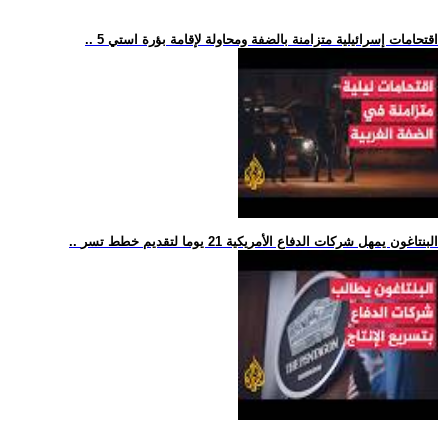
.. 5 اقتحامات إسرائيلية متزامنة بالضفة ومحاولة لإقامة بؤرة استي
.. البنتاغون يمهل شركات الدفاع الأمريكية 21 يوما لتقديم خطط تسر