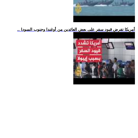
.. أمريكا تفرض قيود سفر على بعض العائدين من أوغندا وجنوب السودا