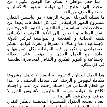
٫ مما جعل مواطن / إنسان هذا الوطن الكبير ٫ من
المحيط إلى الخليج ٫ في دوامة الشعور بالانكسار و
الخيبة و الخوف من الغد ...
ما تتطلبه المرحلة العربية الراهنة ٫ هو التاسيس الفعلي
لمشروع التغيبر الراديكالي في كل القطاعات بعيدا عن
المحاصصات السياسية أو الطائفية أو الفئوية للخروج من
النفق المظلم و الدخول إلى الأفق الكوني / الإنساني
بقيمه الحداثية و العقلانية و المواطنية لتركيز الدولة
الإجتماعية ٫ هنا و هناك ٫ مشرقا و مغربا٫ قوامها الحكم
الديمقراطي و تكريس قيم المواطنة بكل شموليتها و
ابعادها مع العمل الجدي و الدؤوب على العدالة
الإجتماعية و التنوير الفكري و الثقافي لمحاصرة الظلامية
في كل مكان.
هذا العمل الجبار ٫ لا تقوم به اجساد لا تحمل مشروعا
متكاملا للنهوض و الزحف على معاقل التخلف ٫ بل هذا
هو الحلم المتنامي في اجساد رحلت عن الدنبا و اجساد
تكافح بلا هوادة بعزيمة المحاربين الأشاوس الذين لا
يعرفون و يعترفون بالهزيمة .....
الغد ٫ تصنعه العقول المستنيرة المحصنة بالفكر النقدي
المؤمن بالمستقبل و إنسانية الإنسان مهما إختلفنا معه ٫