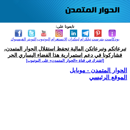
تابعونا على:
بودكاست
بنترست
تيلكرام
لينكدإن
الانستغرام
اليوتيوب
التويتر
الفيسبوك
تبرعاتكم وتبرعاتكن المالية تحفظ استقلال الحوار المتمدن،
فشاركونا في دعم استمرارية هذا الفضاء اليساري الحر
[اشترك في قناة ‫«الحوار المتمدن» على اليوتيوب]
الحوار المتمدن - موبايل
الموقع الرئيسي