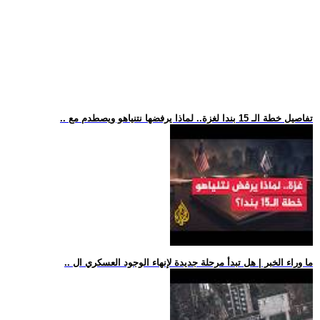
.. تفاصيل خطة الـ 15 بندا لغزة.. لماذا يرفضها نتنياهو ويصطدم مع
.. ما وراء الخبر | هل تبدأ مرحلة جديدة لإنهاء الوجود العسكري ال