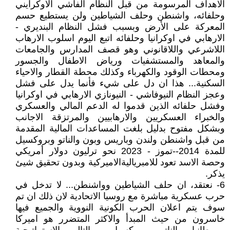
الاهداف المرسومة من قبل النظام الفاشي الاوكرايني
وحلفائه، واشنطن وحلف الشياطين ولن يستطيع حسم
المعركة على الأرض وبسبب فشل النظام البنديري -
الارهابي في اوكرانيا وحلفائه اتبع اليوم اسلوب الارهاب
اللاشرعي واللاقانوني وهو قصف المدارس والجامعات
والمعاهد والمستشفيات ورياض الاطفال والجسور
ومحطات الوقود والكهرباء وكذلك محطة القطار والاحياء
السكنية... هذا ان دل على شيء فأنما يدل على فشل
وعجز النظام النيوفاشي - النيونازي الارهابي في اوكرانيا
وفشل حلفائه الذين قدموا له الدعم المالي والعسكري
والخبراء العسكريين والارهابيين والمرتزقة الاجانب
وبشكل مفتوح بدليل بلغت المساعدات المالية المقدمة
من قبل واشنطن ولندن وباريس وبون والناتو وبروكسيل
للمدة 2014--تموز - 2023 نحو ترليون دولار أمريكي
وحصة الاسد تعود للامبرياليةالاميركية وبدون تحقيق شيئ
يذكر.
6- نعتقد، ان حلف الشياطين وواشنطن... لا تدخل في
حرب عسكرية مباشرة مع روسيا الاتحادية لان ذلك ان تم
سوف يتم اعلان الحرب الكونية النووية والجميع فيها
خاسرون من حيث المبدأ والاكثر المتضرر هو اميركا