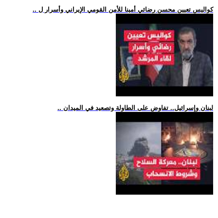
.. كواليس تعيين محسن رضائي أمينا للأمن القومي الإيراني وأسرار ل
.. لبنان وإسرائيل.. تفاوض على الطاولة وتصعيد في الميدان