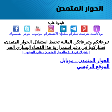
تابعونا على:
بودكاست
بنترست
تيلكرام
لينكدإن
الانستغرام
اليوتيوب
التويتر
الفيسبوك
تبرعاتكم وتبرعاتكن المالية تحفظ استقلال الحوار المتمدن،
فشاركونا في دعم استمرارية هذا الفضاء اليساري الحر
[اشترك في قناة ‫«الحوار المتمدن» على اليوتيوب]
الحوار المتمدن - موبايل
الموقع الرئيسي