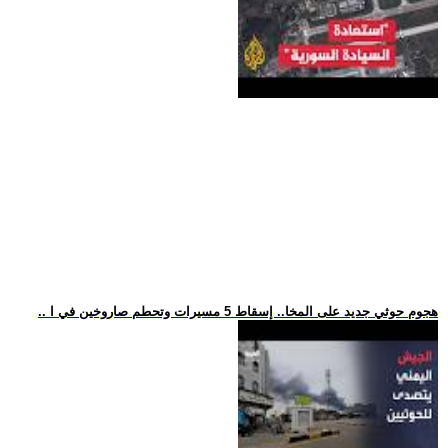
.. هجوم حوثي جديد على المخا.. إسقاط 5 مسيرات وتحطم صاروخين في ا