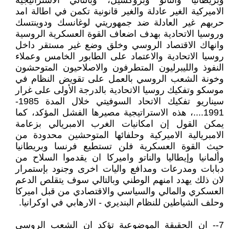
وبريطانيا والناتو وبروكسيل، وبالتالي الاستراتيجية
الاميركية الغير عادلة والغير قانونية تكمن في اطالة امد
حربهم غير العادلة ضد جمهوريتي لوغانسك ودوينتسك
وروسيا الاتحادية بهدف اضعاف القوة العسكرية الروسية
وانهاك الاقتصاد الروسي وخلق وضع غير مستقر داخل
روسيا الاتحادية والاعتماد على الطابور الخامس وعملاء
النفوذ والليبرليون المتطرفون والاصلاحيون المتوحشون
وخونة الشعب الروسي بالعمل على تقويض النظام في
موسكو وتفكيك روسيا الاتحادية بالدرجة الأولى على غرار
سيناريو تفكيك الاتحاد السوفيتي خلال المدة 1985-
1991....، هذه الاستراتيجية مصيرها الفشل المؤكد، كما
يمكن القول إن امكانيات الغرب الامبريالي بزعامة
الامبريالية الاميركية وحلفائها المتوحشين محدودة من
حيث القوة العسكرية فلن تستطيع فرنسا وبريطانيا
وألمانيا وإيطاليا والناتو واميركا ان يقدموا السلاح من
دبابات ومدرعات ومدافع واليات اخرى وجنود بإستمرار
لان ذلك يهدد امنهم الوطني وبالتالي سوف يتقلص الدعم
العسكري والمالي والسياسي والاقتصادي من قبل اميركا
وحلف الشياطين للنظام البنديري - الارهابي في اوكرانيا.
7-- ان الحقيقة الموضوعية تؤكد ان الشعب الروسي