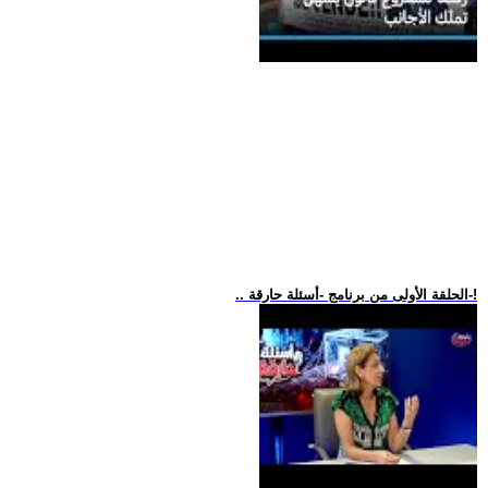
.. الحلقة الأولى من برنامج -أسئلة حارقة-!