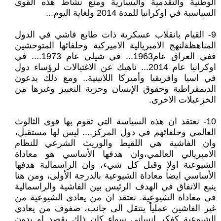
الوطنية والتقدمية واليسارية ومنع نشاط هذه القوى
السياسية في اوكرانيا للمدة 2014 ولغاية اليوم...
9- القيام بانقلاب عسكرية ذات طابع فاشي في الدول
المناهظةلنهج الامبريالية الاميركية وحلفائها المتوحشين
ففي العراق عام1963... في شيلي عام 1973.... في
اوكرانيا عام 2014... ناهيك عن الاغتيالات لرؤساء دول
في اسيا وافريقيا وأميركا اللاتينية.. ومع ذلك يدعون
الديمقراطية وحقوق الإنسان وحرية التعبير وغيرها من
الخزعبلات الاخرى.
10- نعتقد ان هذه السياسة التي تقوم بها قوى الثالوث
العالمي وحلفائهم في دول المركز.... ليس لها مستقبل،
وان الفاشية هي اللقيط والوريث الشرعي للنظام
الامبريالي العالمي،وان هدفها الأساسي هو معاداة
الشيوعية اولا وقبل كل شيء، وان الراسمالية هدفها
الأساسي ايضاً معاداة الشيوعية بالدرجة الأولى، ومن هنا
ينبع الاتفاق في الهدف الرئيس بين الفاشية والراسمالية
في معاداة الشيوعية. نعتقد ان من يعادي الشيوعية من
غير الفاشين عملياً ينتقل الى جانب، صفوف من يعادي
الشيوعية كفكر انساني سواء كان ذلك بقصد او بدون