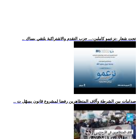
.. تحت شعار -نزعمو كاملين-... حزب التقدم والاشتراكية يلتقي بساك
.. صدامات بين الشرطة وآلاف المتظاهرين رفضا لمشروع قانون يسهّل ت