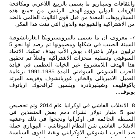
والثقافات وسيناريو ما يسمى بالربيع اللاعربي ومكافحة
الإرهاب الدولي وووو.الهدف الرئيس من جميع هذه
السيناريوهات المعدة من قبل قوي الثالوث العالمي بالضد
من الاشتراكية والشيوعية والدول التي تبنت هذا الفكر.
7- معروف ان ما يسمى بالبيرويسترويكا الغارباتشوفية
السيئة الصيت في شكلها ومضمونها تم رصد لها نحو 5
ترليون دولار باعتراف بوش الأب بهدف تفكيك الاتحاد
السوفيتي وتصفية منجزات الاشتراكية وفعلاً تم تحقيق
هذا الهدف اللامشروع عبر الخيانة العظمى في قيادة
الحزب الشيوعي السوفيتي للمدة 1985-1991 بزعامة
العميل الامبريالي والخائن غورباتشوف وفريقه المرتد
ياكوفلييف وشيفيرنادزة ويلسين كرافجوك ارباتوف
بوبوف...
8- الانقلاب الفاشي في اوكرانيا عام 2014 وتم تخصيص
نحو 5 مليار دولار لشراء ذمم بعض المتنفذين في
السلطة الحاكمة في اوكرانيا ونجحوا في ذلك وعشية
الانقلاب الفاشي شن النظام النيوفاشي - النيونازي حملة
ضد الحزب الشيوعي الاوكرايني وبقية القوى السياسية