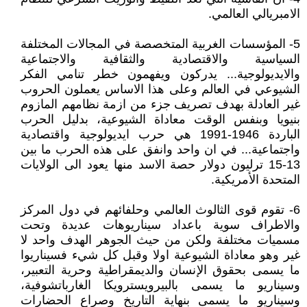
الامبريالي العالمي.
5- المؤسسات الغربية المتخصصة في المجالات المختلفة
السياسية والاقتصادية والثقافية والاجتماعية
والايديولوجية... يدركون ويفهمون خطر تنامي الفكر
الشيوعي في العالم وعلى هذا الاساس يعملون الحروب
غير العادلة بهدف تصريف جزء من ازمة نظامهم المازوم
بنيويا وبنفس الوقت معاداة الشيوعية، بدليل الحرب
الباردة 1946-1991 هي حرب ايديولوجية واقتصادية
واجتماعية... في ان واحد وانفق على هذه الحرب ما بين
13-15 ترليون دولار حصة الاسد منها يعود الى الولايات
المتحدة الأمريكية.
6- تقوم قوى الثالوث العالمي وحلفائهم في دول المركز
والاطراف سوية باعداد سيناريوهات عديدة وتحت
مسميات مختلفة ولكن من حيث الجوهر الهدف واحد لا
غير وهو معاداة الشيوعية اولا وقبل كل شيء فسيناريوا
ما يسمى بحقوق الإنسان والديمقراطية وحرية التعبير،
وسيناريو ما يسمى بالبيرويسترويكا الغارباتشوفية،
وسيناريو ما يسمى بنهاية التاريخ وصراع الحضارات