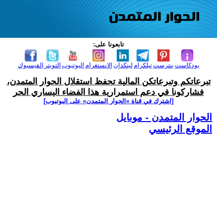
تابعونا على:
بودكاست
بنترست
تيلكرام
لينكدإن
الانستغرام
اليوتيوب
التويتر
الفيسبوك
تبرعاتكم وتبرعاتكن المالية تحفظ استقلال الحوار المتمدن،
فشاركونا في دعم استمرارية هذا الفضاء اليساري الحر
[اشترك في قناة ‫«الحوار المتمدن» على اليوتيوب]
الحوار المتمدن - موبايل
الموقع الرئيسي