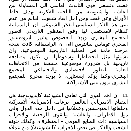
قصد. وتسعى قوي الثالوث العالمي الى المساواة بين
الفاشية والشيوعية من الناحية الفكرية بهدف خلط
الأوراق وعن قصد ومن اجل ابعاد شعوب العالم من عدم
تبني هذا الفكر السياسي الفكر الشيوعي. ان الراسمالية
كنظام لامستقبل لها وفق المنظور التاريخي لتطور
المجتمع البشري وبهذا الخصوص يشير البروفيسور
المجري توماس سانتوس الى ان الراسمالية كانت نتيجة
مرحلة هامة في العملية التاريخية الموضوعية، وان
نشوئها مثل انحطاطها وسقوطها لن يكون مصادفة
تاريخية بل ضرورة موضوعية مشتقة من الاتجاهات
العامة للتطور الاقتصادي والاجتماعي للمجتمع
البشري،وكما يؤكد اينشتاين، لا يوجد مخرج للمجتمع
البشري بدون تبني الاشتراكية.
11- ان اهم القوى التي تعادي الشيوعية كايديولوجية هي
النظام الامبريالي العالمي بزعامة الامبريالية الاميركية
وحلفائها المتوحشين وعملائها في داخل هذه الدول وفي
دول الاطراف، والفاشية والقوى الرجعية والاحزاب
السياسية ذات الطابع القومي - المتطرف، وكذلك خونة
الشعب والفكر في بعض الاحزاب ((الشيوعية)) من عملاء