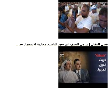
.. فصل المقال | سامي النصف عن -عبد الناصر-: محاربة الاستعمار -ط