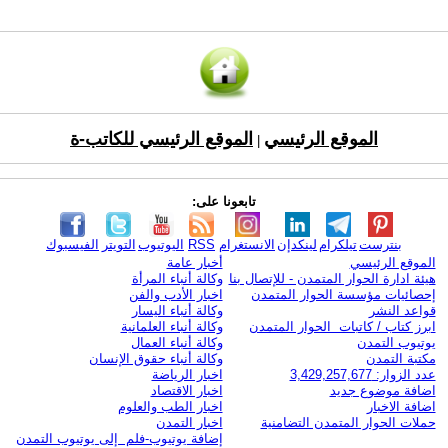
الموقع الرئيسي
الموقع الرئيسي للكاتب-ة
|
تابعونا على:
بنترست
تيلكرام
لينكدإن
الانستغرام
RSS
اليوتيوب
التويتر
الفيسبوك
الموقع الرئيسي
أخبار عامة
هيئة ادارة الحوار المتمدن - للإتصال بنا
وكالة أنباء المرأة
إحصائيات مؤسسة الحوار المتمدن
اخبار الأدب والفن
قواعد النشر
وكالة أنباء اليسار
ابرز كتاب / كاتبات الحوار المتمدن
وكالة أنباء العلمانية
يوتيوب التمدن
وكالة أنباء العمال
مكتبة التمدن
وكالة أنباء حقوق الإنسان
عدد الزوار: 3,429,257,677
اخبار الرياضة
اضافة موضوع جديد
اخبار الاقتصاد
اضافة الاخبار
اخبار الطب والعلوم
حملات الحوار المتمدن التضامنية
اخبار التمدن
إضافة يوتيوب-فلم إلى يوتيوب التمدن