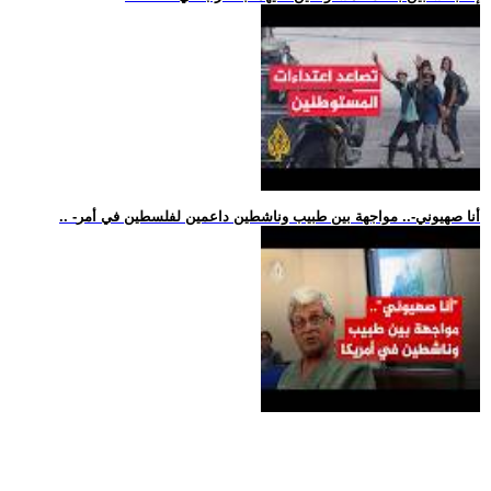
.. -أنا صهيوني-.. مواجهة بين طبيب وناشطين داعمين لفلسطين في أمر