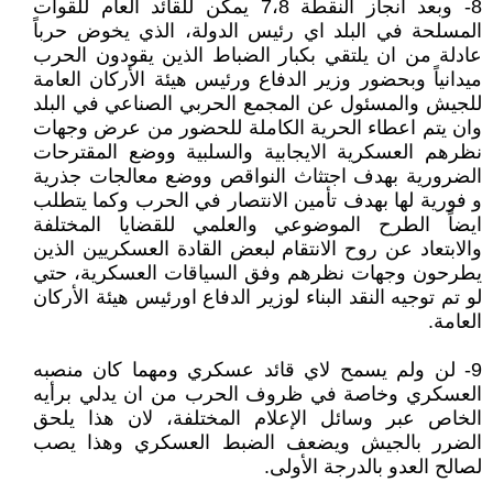
8- وبعد انجاز النقطة 7،8 يمكن للقائد العام للقوات
المسلحة في البلد اي رئيس الدولة، الذي يخوض حرباً
عادلة من ان يلتقي بكبار الضباط الذين يقودون الحرب
ميدانياً وبحضور وزير الدفاع ورئيس هيئة الأركان العامة
للجيش والمسئول عن المجمع الحربي الصناعي في البلد
وان يتم اعطاء الحرية الكاملة للحضور من عرض وجهات
نظرهم العسكرية الايجابية والسلبية ووضع المقترحات
الضرورية بهدف اجتثاث النواقص ووضع معالجات جذرية
و فورية لها بهدف تأمين الانتصار في الحرب وكما يتطلب
ايضاً الطرح الموضوعي والعلمي للقضايا المختلفة
والابتعاد عن روح الانتقام لبعض القادة العسكريين الذين
يطرحون وجهات نظرهم وفق السياقات العسكرية، حتي
لو تم توجيه النقد البناء لوزير الدفاع اورئيس هيئة الأركان
العامة.
9- لن ولم يسمح لاي قائد عسكري ومهما كان منصبه
العسكري وخاصة في ظروف الحرب من ان يدلي برأيه
الخاص عبر وسائل الإعلام المختلفة، لان هذا يلحق
الضرر بالجيش ويضعف الضبط العسكري وهذا يصب
لصالح العدو بالدرجة الأولى.