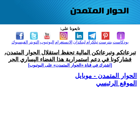
تابعونا على:
بودكاست
بنترست
تيلكرام
لينكدإن
الانستغرام
اليوتيوب
التويتر
الفيسبوك
تبرعاتكم وتبرعاتكن المالية تحفظ استقلال الحوار المتمدن،
فشاركونا في دعم استمرارية هذا الفضاء اليساري الحر
[اشترك في قناة ‫«الحوار المتمدن» على اليوتيوب]
الحوار المتمدن - موبايل
الموقع الرئيسي