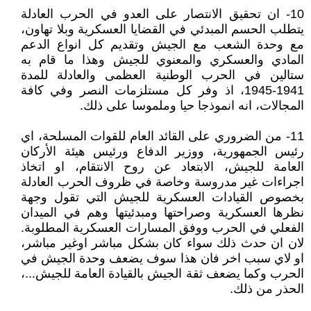
10- ان تحقيق الانتصار على العدو في الحرب العادلة
يتطلب الحسم المبدئي في القضايا العسكرية وبلا تهاون،
مع وحدة الشعب مع الجيش وتقديم كل انواع الدعم
المادي والعسكري والمعنوي للجيش وهذا ما قام به
ستالين في الحرب الوطنية العظمى والعادلة للمدة
1941-1945، اذ وفر كل مستلزمات النصر وفي كافة
المجالات، انه انموذجا حيا وملموسا على ذلك.
11- من الضروري على القائد العام للقوات المسلحة، اي
رئيس الجمهورية، ووزير الدفاع ورئيس هيئة الأركان
العامة للجيش، الابتعاد عن روح الانتقام، او اتخاذ
اجراءات غير مدروسة وخاصة في ظروف الحرب العادلة
بخصوص القيادات العسكرية للجيش التي تقول وجهة
نظرها العسكرية وصراحتها ومبدئيتها وهم في الميدان
الفعلي في الحرب ووفق المسارات العسكرية المطلوبة.
لان ان حدث ذلك سواء كان بشكل مباشر اوغير مباشر،
او لاي سبب اخر فان هذا سوف يضعف وحدة الجيش في
الحرب وكما يضعف ثقة الجيش بالقيادة العامة للجيش...،
الحذر من ذلك.