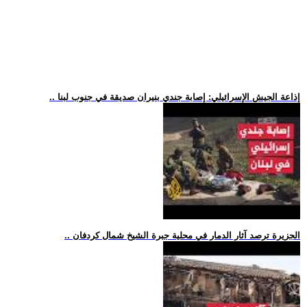
.. إذاعة الجيش الإسرائيلي: إصابة جندي بنيران صديقة في جنوب لبنا
.. الجزيرة ترصد آثار الدمار في محلية جبرة الشيخ شمال كردفان