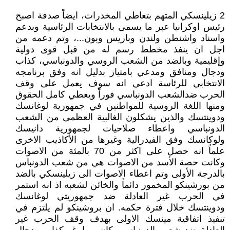
2 زيلينسكي المتهم بتعاطي المخدرات، ايضاً صدفة اصبح
رئيس اوكرانيا عبر ما يسمى بالانتخابات الرئاسية وبدعم
واسناد واشنطن ولندن وباريس وبون...، وتم دعمه من
اجل ان ينفذ مخطط رسم له من قبل قوى دولية
وإقليمية وبالضد من الشعب الروسي والدونباسي، كذاب
ودجال ومنافق ومدعي بامتياز بدليل انه وفق برنامجه
الانتخابي للرئاسة ادعي انه سوف يعمل على وقف
الحرب ضدالشعب الدونباسي فوراً ويعطي كامل الحقوق
ومنها اللغة الروسية للمواطنين في جمهورية لوغانسك
ودوينتسك والذين يشكلون الغالبية العظمى من الشعب
الدونباسي واعطاء صلاحيات لجمهورية دانيسك
ولوكانسك وفق الفيدرالية وغيرها من الأكاذيب الاخرى
علماً انه حصل على اكثر من 70 بالمئة من الاصوات
وكانت حصة الأسد من الاصوات هي من شعب الدونباس
بالدرجة الأولى وتم اعطاء الاصوات الى زيلينسكي بالضد
من بورشينكو المخمور دائماً والخائن لشعبه اذ انه استمر
في الحرب غير العادلة ضد جمهوريتي لوغانسك
ودوينتسك خلال فترة حكمه. ان بروشينكو لم يلتزم في
تنفيذ اتفاقية مينسك الاولى بهدف وقف الحرب غير