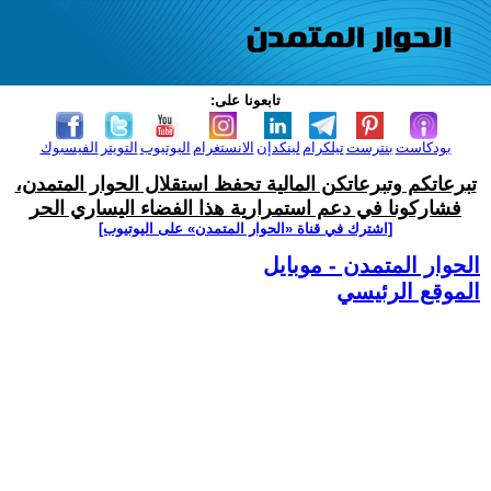
تابعونا على:
بودكاست
بنترست
تيلكرام
لينكدإن
الانستغرام
اليوتيوب
التويتر
الفيسبوك
تبرعاتكم وتبرعاتكن المالية تحفظ استقلال الحوار المتمدن،
فشاركونا في دعم استمرارية هذا الفضاء اليساري الحر
[اشترك في قناة ‫«الحوار المتمدن» على اليوتيوب]
الحوار المتمدن - موبايل
الموقع الرئيسي