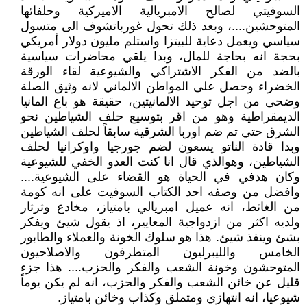
السوفيتي لصالح الامبريالية الاميركية وحلفائها
المتوحشين....، وبعد ذلك تحول غورباتشوف الى متسول
سياسي ويعمل دعاية للبيتزا واستلم مليون دولار أمريكي
بحجة انه بحاجة للمال، وبدا يلقي محاضرات سياسية
بالضد من الفكر الاشتراكي والشيوعية لقاء الورقة
الخضراء وحصل على المواطن الالماني لانه وثيق الصلة
وضحى من اجل توحيد الالمانيتين، حقيقة هو باع المانيا
الديمقراطية وهو من اقر بتوسيع حلف الشياطين نحو
الشرق حتي تم ضم اوربا الشرقية سابقاً لحلف الشياطين
وبدا قادة الناتو يسعون لضم جورجيا واوكرانيا لحلف
الشياطين، وهوالذي قال انا كنت العدو الخفي للشيوعية
وكان هدفي في الحياة هو القضاء على الشيوعية....
وافضل من وصفه احد الكتاب السوفيت على انه كومة
من الغائط، انه عميل امبريالي بامتياز، مخادع وثرثار
ولديه اكثر من ازدواجية المعايير، اذ يقول شيئ ويفكر
بشئ وينفذ شيئ. هذا هو سلوك الخونة والعملاء والطابور
الخامس والليبرليون المتطرفون والاصلاحيون
المتوحشون وخونة الشعب والفكر والحزب.... هذا جزء
قليل عن خائن الشعب والفكر والحزب، انه لم يكن يوماً
شيوعيا، انه انتهازي ومتملق وكذاب وخائن بامتياز.