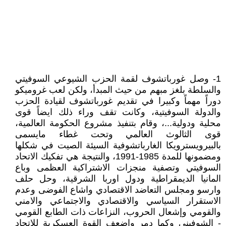
1- وصل غورباتشوف لقمة الحزب الشيوعي السوفيتي
والسلطة بلغز مبهم من حيث المبدأ، ولكن لعب غروميكو
دوراً مهماً وكبيرا في تقديم غورباتشوف لقيادة الحزب
والدولة السوفيتية، وكانت تقف وراء ذلك ايضاً قوى
محلية ودولية...، وقام بتنفيذ مشروع الحكومة العالمية،
قوى الثالوث العالمي وتحت غطاء مايسمى
بالبيرويسترويكا الغارباتشوفية السيئة الصيت في شكلها
ومضمونها للمدة 1985-1991، والنتيجة هي تفكيك الاتحاد
السوفيتي وتصفية منجزات الاشتراكية العظمى وباع
المانيا الديمقراطية ودول اوربا الشرقية، وحل حلف
وارسو ومجلس التعاضد الاقتصادي واشاع الفوضى وعدم
الاستقرار السياسي والاقتصادي والاجتماعي والامني
والقومي وإشعال الحروب، النزاعات ذات الطابع القومي
- الشوفيني وكما دمر واضعف القوة العسكرية للاتحاد