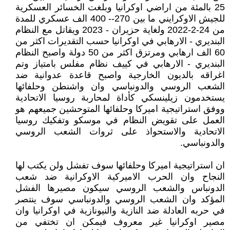
25 بالمئة من اراضي اوكرانيا وبلغت الخسائر العسكرية
للجيش الاوكرايني ما بين 270-- 400 الف عسكري للمدة
من 24-2-2022 ولغاية حزيران - 2023 ويقاتل مع النظام
البنديري - الارهابي في اوكرانيا حسب التقديرات اكثر من
60 الف ارهابي ومرتزق اكثر من 50 دولة واصبح النظام
البنديري - الارهابي في كييف نظام مفلس بامتياز وتم
اغراقه بالديون الخارجية واصبح قاعدة عدوانية ضد
الشعب الروسي والدونباسي وان واشنطن وحلفائها
يستخدمون زيلينسكي كأداة لمحاربة روسيا الاتحادية
ووفق استراتيجية اميركا وحلفائها المتوحشين جميعهم هو
العمل على تقويض النظام في موسكو وتفكيك روسيا
الاتحادية والاستحواذ على ثروات الشعب الروسي
والدونباسي.
ان استراتيجية اميركا وحلفائها سوف تفشل ولن يكتب لها
النجاح وان الحرب الاميركية الاوكرانية ضد شعب
الدونباس والشعب الروسي سيكون مصيرها الفشل
المؤكد وان الشعب الروسي والدونباسي سوف ينتصر
في حربه العادلة ضد النازية والنيونازية في اوكرانيا وان
مصير اوكرانيا غير معروف فيمكن ان تختفي من