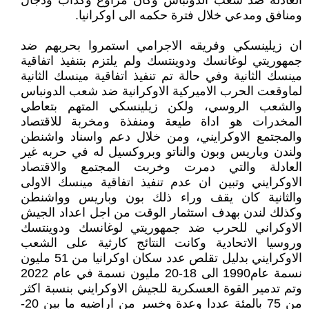
العادلة ضد شعب الدونباس وكان مراوغ وكذاب ودجال
ومنافق ومدعي خلال فترة حكمه الى اوكرانيا.
ان زيلينسكي وفريقه الاجرامي استمروا بحربهم ضد
جمهوريتي لوغانسك ودوينتسك ولم يلتزم بتنفيذ اتفاقية
مينسك الثانية وفي حالة تم تنفيذ اتفاقية مينسك الثانية
لماوقعت الحرب الاميركية الاوكرانية ضد شعب الدونباس
والشعب الروسي، ولكن زيلينسكي المتهم بتعاطي
المخدرات هو اداة طيعة ومنفذة ومخربة للاقتصاد
والمجتمع الاوكرايني، ومن خلال دعم واسناد واشنطن
ولندن وباريس وبون والناتو وبروكسيل له في حربه غير
العادلة والتي دمرت وخربت المجتمع والاقتصاد
الاوكرايني وتبين ان عدم تنفيذ اتفاقية مينسك الاولى
والثانية كان يقف وراء ذلك بون وباريس وواشنطن
وكذلك لندن بهدف استثمار الوقت من اجل اعداد الجيش
الاوكراني للحرب ضد جمهوريتي لوغانسك ودوينتسك
وروسيا الاتحادية وكانت النتائج كارثية على الشعب
الاوكرايني بدليل تقلص عدد سكان اوكرانيا من 51 مليون
نسمة عام1990 الى 18-20 مليون نسمة في عام 2022
وتم تدمير القوة العسكرية للجيش الاوكرايني بنسبة اكثر
من 75 بالمئة عددا وعدة وخسر من اراضيه ما بين 20-