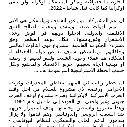
الخارطة الجغرافية ويمكن ان تتفكك اوكرانيا ولن تبقى
اوكرانيا كما كانت قبل شباط - 2022.
ان اهم المشتركات بين غورباتشوف وزيلنسكي هي الاتي
:: انهم ادوات طيعة ومنفذة ومخربة لصالح القوى
الاقليمية والدولية، ادخلوا دولهم في فوض وعدم
الاستقرار وغورباتشوف فكك دولته العظمى وفق
مشروع الحكومة العالمية، مشروع قوى الثالوث العالمي
وحلفائهم، وزيلنسكي سوف يعرض دولته للاختفاء او
التفكك، هم عملاء وخونة الشعب وليس لديهم اي وطنية
او مبدئية اتجاه شعبهم، خربوا الاقتصاد والمجتمع ولكل
حسب الخطة الاستراتيجية المرسومة له......،
ان خطر زيلينسكي المتهم بتعاطي المخدرات وفريقه
الاجرامي ورفضه لاي مشروع للسلام من اجل وقف
الحرب الاميركية الاوكرانية وطرح مشروع لوقف الحرب
جنوني وغير واقعي، اي العودة إلى ما قبل عام 1991....
وهذا مشروع واشنطن وحلفائها بهدف استمرار حربهم
ضد الشعب الروسي والدونباسي وهم قدموا ولا يزال
يقدمون الدعم المالي والعسكري للنظام النيوفاشي -
النيونازي الارهابي في اوكرانيا بهدف استمرار حربهم