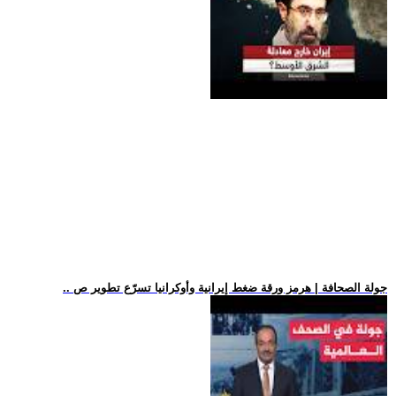
.. جولة الصحافة | هرمز ورقة ضغط إيرانية وأوكرانيا تسرّع تطوير ص