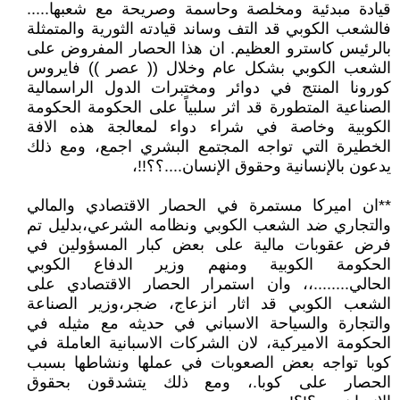
قيادة مبدئية ومخلصة وحاسمة وصريحة مع شعبها.....
فالشعب الكوبي قد التف وساند قيادته الثورية والمتمثلة
بالرئيس كاسترو العظيم. ان هذا الحصار المفروض على
الشعب الكوبي بشكل عام وخلال (( عصر )) فايروس
كورونا المنتج في دوائر ومختبرات الدول الراسمالية
الصناعية المتطورة قد اثر سلبياً على الحكومة الحكومة
الكوبية وخاصة في شراء دواء لمعالجة هذه الافة
الخطيرة التي تواجه المجتمع البشري اجمع، ومع ذلك
يدعون بالإنسانية وحقوق الإنسان....؟؟!!،
**ان اميركا مستمرة في الحصار الاقتصادي والمالي
والتجاري ضد الشعب الكوبي ونظامه الشرعي،بدليل تم
فرض عقوبات مالية على بعض كبار المسؤولين في
الحكومة الكوبية ومنهم وزير الدفاع الكوبي
الحالي........،، وان استمرار الحصار الاقتصادي على
الشعب الكوبي قد اثار انزعاج، ضجر،وزير الصناعة
والتجارة والسياحة الاسباني في حديثه مع مثيله في
الحكومة الاميركية، لان الشركات الاسبانية العاملة في
كوبا تواجه بعض الصعوبات في عملها ونشاطها بسبب
الحصار على كوبا.، ومع ذلك يتشدقون بحقوق