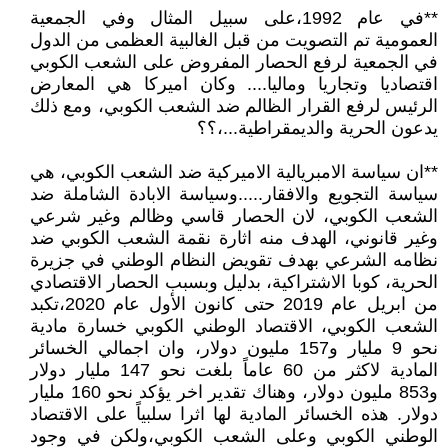
**في عام 1992،على سبيل المثال وفي الجمعية
العمومية تم التصويت من قبل الغالبية العظمى من الدول
في الجمعية لرفع الحصار المفروض على الشعب الكوبي
اقتصاديا وتجاريا وماليا.... وكان اميركا هي المعارض
الرئيس لرفع القرار الظالم ضد الشعب الكوبي، ومع ذلك
يدعون الحرية والديمقراطية...،؟؟
**ان سياسة الامبريالية الاميركية ضد الشعب الكوبي، هي
سياسة التجويع والافقار.....وسياسة الابادة الشاملة ضد
الشعب الكوبي، لان الحصار قاسي وظالم وغير شرعي
وغير قانوني، الهدف منه اثارة نقمة الشعب الكوبي ضد
نظامه الشرعي بهدف تقويض النظام الوطني في جزيرة
الحرية، كوبا الاشتراكية، بدليل وبسبب الحصار الاقتصادي
من ابريل عام 2019 حتى كانون الأول عام 2020،تكبد
الشعب الكوبي، الاقتصاد الوطني الكوبي خسارة مادية
نحو 9 مليار و157 مليون دولار، وان اجمالي الخسائر
المادية لاكثر من 60 عاماً بلغت نحو 147 مليار دولار
و853 مليون دولار، وهناك تقدير اخر يؤكد نحو 160 مليار
دولار. هذه الخسائر المادية لها اثرا سلبياً على الاقتصاد
الوطني الكوبي وعلى الشعب الكوبي،ولكن في وجود