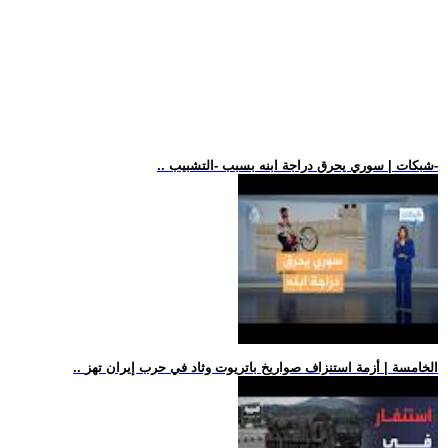
.. شبكات | سوري يحرق دراجة ابنه بسبب -التشبيب-
.. الخامسة | أزمة استنزاف صواريخ باتريوت وثاد في حرب إيران تهز