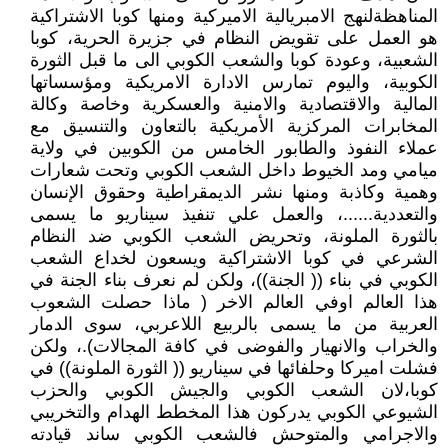
المناهظةلنهج الامبريالية الاميركية ومنها كوبا الاشتراكية
هو العمل على تقويض النظام في جزيرة الحرية، كوبا
الشعبية، وعودة كوبا والشعب الكوبي الى ما قبل الثورة
الكوبية، واليوم تمارس الادارة الامريكية ومؤسساتها
المالية والاقتصادية والامنية والعسكرية وخاصة وكالة
المخابرات المركزية الأمريكية بالتعاون والتنسيق مع
عملاء النفوذ والطابور الخامس من الكوبين في ولاية
ميامي ومد الخيوط داخل الشعب الكوبي وتحت شعارات
وهمية وكاذبة ومنها نشر الديمقراطية وحقوق الإنسان
والتعددية......، والعمل علي تنفيذ سيناريو ما يسمى
بالثورة الملونة، وتحريض الشعب الكوبي ضد النظام
الشرعي في كوبا الاشتراكية ويسعون لخداع الشعب
الكوبي في بناء (( الجنة))، ولكن لم نعرف بناء الجنة في
هذا العالم اوفي العالم الاخر ( ماذا حصلت الشعوب
العربية من ما يسمى بالربيع اللاعربي، سوى الدمار
والخراب والانهيار والفوضى في كافة المجالات).، ولكن
فشلت اميركا وحلفائها في سيناريو (( الثورة الملونة)) في
كوبا،لان الشعب الكوبي والجيش الكوبي والحزب
الشيوعي الكوبي يدركون هذا المخطط الهدام والتخريبي
والاجرامي والمتوحش فالشعب الكوبي ساند قيادته