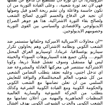
البروليتاريا، ان اي ثورة لان تستطيع أن تدافع عن نفسها
فهي لان تعد ثورة شعبية، ، وعلى القيادة الثورية من ان
تكون حاسمة وفاعلة وان تشم ريحة العدو قبل وصولها
ان تجيد فن الدفاع والحسم الثوري لصالح الشعب
ولصالح بقاء الثورة الاشتراكية، هذا هو جوهر الصراع
الايديولوجي والاقتصادي والسياسي بين القوى الثورية
وخصومهم الايديولوجين.
**ان محاولات الامبريالية الاميركية وحلفائها ستستمر ضد
الشعب الكوبي ونظامه الاشتراكي وهم يحاولون تكرار
سيناريو يوغسلافيا، غرينادا، اوسيناريو العراق المحتل
اليوم..... ولكن جميع هذه السيناريوهات السوداء والخبيثة
ليس لها مستقبل وسوف تفشل فشلاً ذريعا، وكوبا
الاشتراكية ستنتصر في معركتها العادلة والمشروعة ضد
اي تدخل اجنبي، وعليه نعتقد يتطلب التضامن الشعبي
من كل شعوب العالم المحبةللسلام والتواقة للتعايش
السلمي من ان تعلن تضامنها مع الشعب الكوبي
والحكومة الكوبية ومع القيادة الكوبية الشرعية وكذلك
يتطلب من الحركة الشيوعية واليسارية العالمية
المنظمات الجماهيرية والمهنية من اعلان تضامنها مع
الشعب الكوبي والحزب الشيوعي الكوبي بهدف افشال