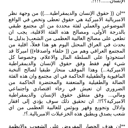
الإنسان......؟!؟!.
**ان (( حقوق الإنسان والديمقراطية....)) من وجهة نظر
الامبريالية الاميركية هي حقوق تعطى وتخص في الواقع
الموضوعي والعملي لفئة محددة من اي مجتمع طبقي
بالدرجة الأولى، ومصالح هذه الفئة الاقلية، يجب ان
تطغي على مصالح الغالبية العظمى من الشعب( بدليل ما
يحدث في العراق المحتل اليوم هو هذا فعلاً، اقلية من
المجتمع العراقي وهم من (( حلفاء واصدقاء)) اميركا قد
استحوذوا على السلطة المال والاعلام، وخصوصا كل
شيء لهم فقط وفق حقوق الإنسان والديمقراطية
الاميركية...) وهذا الموقف منحاز طبقيا لصالح النخبة
المافيوية والطفيلية الحاكمة في اي مجتمع وان هذه الفئة
الضالة والطفيلية والمتعفنة والمحتضرة الحاكمة من
الضروري ان تعيش في رخاء اقتصادي واجتماعي
ومالي... وفق منطق حقوق الإنسان والديمقراطية
الاميركية؟؟!!. ان تحقيق ذلك سوف يؤدي إلى افقار
واذلال وتجويع وقهر وبوئس للغالبية العظمى من اي
شعب يصدق ويطبق هذه الخزعبلات الامبريالية.؟!.
**ان هدف الحصار المفروض على الشعوب والانظمة