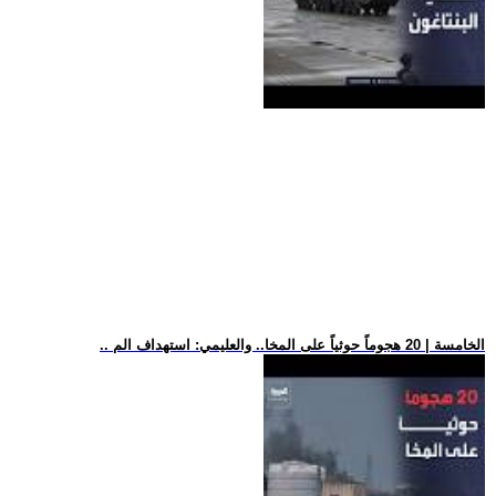
.. الخامسة | 20 هجوماً حوثياً على المخا.. والعليمي: استهداف الم