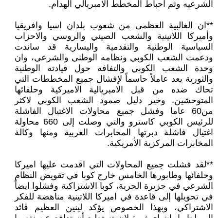
الشرعيه وتم احباط المخطط الامبريالي الهدام.
**ان الغالبية العظمى من شعوب بلدان اسيا وافريقيا
وأميركا اللاتينية والشعب الصيني والروسي والاحزاب
السياسية الوطنية والتقدمية واليسارية قد ساندت
ودعمت الشعب الكوبي ونظامه الوطني والشرعي، وان
وحدة الشعب الكوبي والتفافه حول قيادته الوطنية
والثورية يعد عاملاً حاسماً لإفشال جميع المخططات التي
تحاك ضده من قبل الامبريالية الاميركية وحلفائها
المتوحشين. وخير دليل صمود الشعب الكوبي لاكثر
من60 عاما وفشل جميع محاولات الاغتيال الفاشلة
للرئيس الكوبي كاسترو والتي وصلت إلى 660 محاولة
اغتيال فاشلة دبرتها المخابرات الغربية ومنها وكالة
المخابرات المركزية الأمريكية.
**لقد فشلت جميع المحاولات التي اقدمت عليها اميركا
وحلفائها وطابورها الخامس خارج كوبا في تقويض النظام
الشرعي في جزيرة الحرية، كوبا الاشتراكية وفشلوا ايضاً
في تحويلها إلى قاعدة في اميركا اللاتينية مناهضة للفكر
الاشتراكي، وبهذا الخصوص يؤكد لينين العظيم قائد