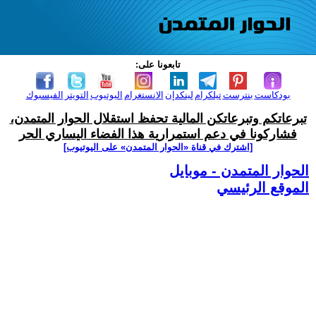
تابعونا على:
بودكاست
بنترست
تيلكرام
لينكدإن
الانستغرام
اليوتيوب
التويتر
الفيسبوك
تبرعاتكم وتبرعاتكن المالية تحفظ استقلال الحوار المتمدن،
فشاركونا في دعم استمرارية هذا الفضاء اليساري الحر
[اشترك في قناة ‫«الحوار المتمدن» على اليوتيوب]
الحوار المتمدن - موبايل
الموقع الرئيسي