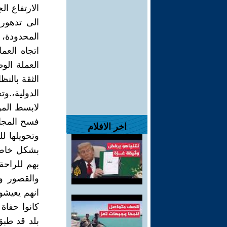
الارتفاع ا
الى تدهور
المحدودة، و
اتجاه العم
العملة الوط
الثقة بالنظ
الدولية،.وت
لابسط المو
فسح المجال
اخر الافلام
وتحويلها ل
بشكل خاص 
بهم للراحة
والقصور وا
انهم يعيشون
كانوا حفاة
بلد قد طبق