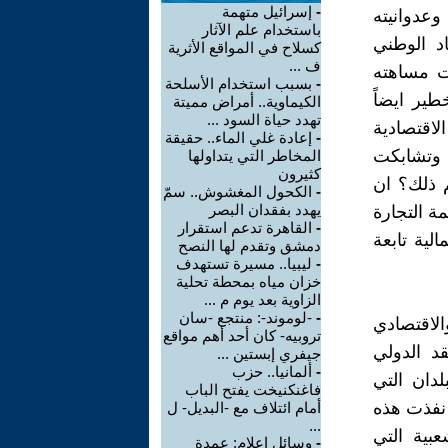
-
إسرائيل متهمة
وعدوانيته
باستخدام علم الآثار
د الوطني
كسلاح في المواقع الأثرية
ف ...
ت مساهته
-
بسبب استخدام الأسلحة
لخطير ايضاً
الكيماوية.. أمراض مميتة
تهدد حياة السود ...
لاقتصادية
-
إعادة غلي الماء.. حقيقة
 وتشابكت
المخاطر التي يتداولها
كثيرون
 ذلك؟ ان
-
الكحول المغشوش.. سمّ
يهدد بفقدان البصر
ة التجارة
-
القاهرة تدعم استقرار
الية تابعة
دمشق وتقدم لها النصح
-
ليبيا.. مسيرة تستهدف
خزان مياه بمحطة تحلية
الزاوية بعد يوم م ...
-
-لوموند-: منتجع -سان
الاقتصادي
تروبيه- كان أحد أهم مواقع
د الدولي
جيفري إبستين ...
-
ألمانيا.. حزب
دان التي
فاغنكنيخت يفتح الباب
 نفذت هذه
أمام ائتلاف مع -البديل- ل
...
بية التي
-
وسائل إعلام: عمدة