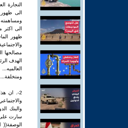
التجارة الع
الى ظهور 
ومساهمته 
ظهور الماف
والاجتماعي
مصالحها ا
الهدف الرئ
العالميه...
ومتخلفة....
2-. ان هذ
والاجتماع
والبنك الد
سارت على ت
الوصفة(( 