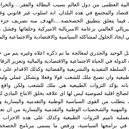
بية العظمى من دول العالم بسبب البطالة والفقر... والخرا
اقتصاد والمجتمع في هذه البلدان. انه اسلوب غير قانوني وغ
 فيما يتعلق بتطبيق الخصخصة....،الهدف منه تصريف جزء
بريالي العالمي بزعامة الامبريالية الاميركية وحلفائها وفشل ه
ايجاد الحلول لمشاكله السياسية والاقتصادية والاجتماعية والمال
لحل الوحيد والجذري لمعالجة ما تم ذكره اعلاه وغيره يتم من خ
الدولة في الحياة الاجتماعية والاقتصادية والمالية وتعزيز الرقا
لسلطة التنفيذية والتشريعية والقضائية وكذلك الاقدام على ت
طبيعية وان تصبح ملك للشعب قولا وفعلا وبشكل عملي وليس 
 بانه يؤكد الثروات الطبيعية هي ملك للشعب ولكن واقع 
الح اقلية لصوصية ليس لها اي علاقه بخلق الانتاج المادي 
يتطلب من القوى السياسية الوطنية والتقدمية واليسارية و
 والمهنية والشخصيات الوطنية والتقدمية واليسارية من ان تع
 بعملية تاميم الثروات الطبيعية وكذلك على هذه الاحزاب
 في برامجها السياسية، ورفض ما يسمى ببرنامج الخصخ