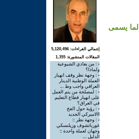
 لما يسمى
إجمالي القراءات: 5,120,496
المقالات المنشورة: 1,355
-
: من يعادي الشيوعية
ولماذا؟
-
: وجهة نظر وقف انهيار
العملة الوطنية الدينار
العراقي واجب وط ...
-
: لمصلحة من يتم العمل
على انهيار قطاع التعليم
في العراق؟
-
: رؤية حول الفخ
االاميركي الجديد
-
: وجهة نظر ::
غورباتشوف وزيلنسكي
وجهان لعملة واحدة ::
الدليل ...