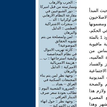
-
: الحرب والارهاب
وممارسته من قبل اميركا
يث المبدأ
-
: دور الشيوعيين في
مقارعة النظام الارهابي
اصلاحيون
في اوكرانيا :: الد ...
ومضمونها
-
: منجزات الاشتراكية
العظمى :: الدليل
في الحكم،
والبرهان
-
: لمن ولمصلحة من يتم
وهذا مخالف للقانون والعقل والمنطق والمبداوالانسانية ، بدليل ان يستحوذ 1 بالمئة
تشويه الحقائق
 مافيوية
الموضوعية؟
-
: كارثة تهريب الاموال
لاساس من
في نظام المحاصصة
العالميه،
وكيفية استرجاعها :: ب ...
-
هزيمة الامبريالية
ز والفساد
الاميركية :: الدليل
لاجتماعية
والبرهان
-
: وجهة نظر لمن يتم بناء
المديونية
المجمعات السكنية في
م والصحة
العراق -- بغداد ...
-
الضرورة الشعبية اليوم ::
ولازم هذا
تطالب بعودة سعر صرف
الدينار العراقي ...
ع المعمرة
-
: وجهة نظر :: حول انهاء
شهر وهذا
الحرب الاميركية --