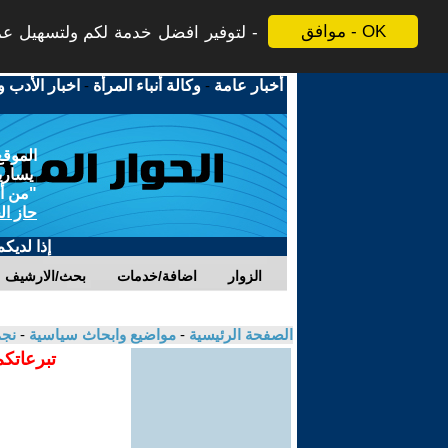
موافق - OK
لتوفير افضل خدمة لكم ولتسهيل عملي
أخبار عامة
-
وكالة أنباء المرأة
-
اخبار الأدب و
الموقع
يسارية
"من أج
حاز ال
إذا لديك
الزوار
اضافة/خدمات
بحث/الارشيف
الصفحة الرئيسية
-
مواضيع وابحاث سياسية
-
نجم
تبرعاتكم