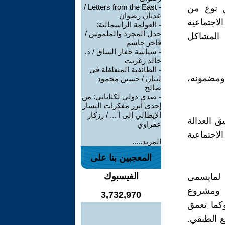
Letters from the East /
-
 نوع من
عدنان رضوان
لاجتماعية
-
العولمة الرأسمالية:
جدل المجرد والملموس /
 المشاكل
فاخر جاسم
-
سياسة حفار الساق / د.
خالد زغريت
-
الطائفية المتغلغلة في
ومضمونه،
لبنان / حسين محمود
صالح
-
صدى دولي لكتاباتي: من
إحدى أبرز مفكرات اليسار
الإيطالي إلى أ ... / رزكار
ق العدالة
عقراوي
اجتماعية
المزيد.....
المعجبين بنا على
الفيسبوك
 لمايسمى
 ومشروع
3,732,970
وكما تعمق
 الطبقي.