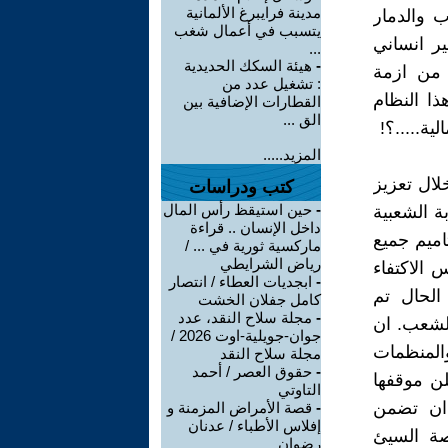
مدينة فرايبرغ الألمانية
ب والدمار
يتسبب في أعمال شغب
ير انساني
...
-
هيئة السكك الحديدية
 من ازمة
: تشغيل عدد من
ذا النظام
القطارات الإضافية بين
الق ...
ية.....؟!
المزيد.....
لال تعزيز
كتب ودراسات
-
حين استيقظ رأس المال
بة الشعبية
داخل الإنسان .. قراءة
اميم جميع
ماركسية ثورية في ... /
رياض الشرايطي
الاكتفاء
-
ابجديات العطاء / انتصار
الحال تم
كامل جفلان الخشت
-
مجلة سلاح النقد، عدد
للشعب. ان
جوان-جويلية-اوت 2026 /
المنظمات
مجلة سلاح النقد
-
حقوق العصر / أحمد
لن موقفها
التاوتي
 ان تضمن
-
قصة الأمراض المزمنة و
إفلاس الأطباء / عدنان
صة السيئ
رضوان