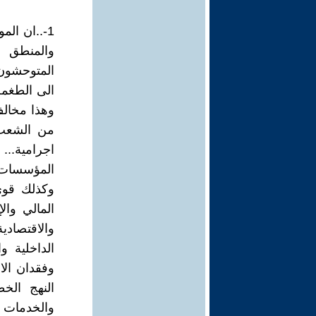
1-..ان ال
والمنطق ت
المتوحشون
الى الطغمة 
من الشعب 
اجرامية..
المؤسسات ا
وكذلك قوى 
المالي وال
والاقتصادي
الداخلية 
وفقدان الا
النهج الخط
والخدمات 