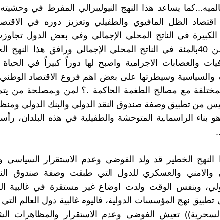
الميه...كما يساعد هذا النهج النيوليبرالي المفرط في وحشيته 
اقتصاد الظل المافيوي والطفيلي وتعزيز دوره في الاقتصا
الكبيرة في الناتج المحلي الإجمالي وفي بعض الدول تجاوز
الى اكثر من 40بالمئة في الناتج المحلي الإجمالي ورافق هذا النهج ا
يات والعصابات الاجرامية واصبح لها دوراً كبيراً في الحياة ا
ة والسياسية وسيطرتها على بعض اهم فروع الاقتصاد الوطني
لمختلفة مع مصالح الطغمة الحاكمة .؟ لمن ولمصلحة من يتم
يس من تطبيق وصفة صندوق النقد الدولي والبنك الدولي ومنظم
 هو بناء الراسمالية المتوحشة والطفيلية في هذه البلدان، رأسم
.
ا النهج الخطير قد ولد الفوضى وعدم الاستقرار السياسي و
ي والامني والعسكري للدول التي طبقت وصفة صندوق النق
ولي، وبنفس الوقت ولدت اوضاع غير مستقرة في غالبية البل
طبيق نهج المؤسسات الدولية، فاليوم غالبية دول العالم التي
السحرية)) تعيش الفوضى وعدم الاستقرار والمظاهرات الشع