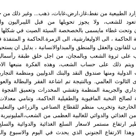
موارد الطبيعية من نفط،غاز،ارض،غابات، ذهب... وغير ذلك من ح
عود للشعب، ولا يجوز تحويلها من قبل الليبراليون وال
 وتحت غطاء مايسمى بالخصخصة السيئة الصيت في شكلها 
الحاكمة ، الى الاوليغارشية، الى الزمرة.الحاكمة و المتنفذة 
على ثروة الشعب وبالمجان، من اجل خلق طبقة رأسمالية
. ويتم ذلك على حساب الشعب، وهذه الفكرة منبعها ا
لدولية ومنها صندوق النقد والبنك الدوليين ومنظمة التجارة 
الثالوث العالمي. وبالنتيجة تم اشاعة الفقر والبطالة والعو
إداري والجريمة المنظمة وتفشي المخدرات وتعميق الفجوة ا
ة لصالح النخبة المافيوية والطفيلية الحاكمة، وتنامي معدلات 
والخارجية وتخريب منظم للقطاع الصناعي والزراعي والتعلي
من الغذائي والدوائي للغالبية العظمى من الشعب،المليونيرية 
ير ارتفاع مستمر لاسعار السلع الغذائية والدوائية والسل
وهذا الارتفاع الجنوني الذي يحدث في اليوم والاسبوع وال