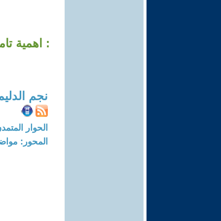
: اهمية تا
نجم الدلي
الحوار المتمدن-العدد: 7691 - 3
المحور: مواض