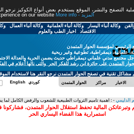
ة التصفح والنشر، الموقع يستخدم بعض أنواع الكوكيز نرجو النق
More info - المزيد
experience on our website
الفن
-
وكالة أنباء اليسار
-
وكالة أنباء العلمانية
-
وكالة أنباء العمال
-
وكا
الاقتصاد
-
اخبار الطب والعلوم
 الرئيسي لمؤسسة الحوار المتمدن
، علمانية، ديمقراطية، تطوعية وغير ربحية
ل مجتمع مدني علماني ديمقراطي حديث يضمن الحرية والعدالة الاجتم
حوار المتمدن على جائزة ابن رشد للفكر الحر والتى نالها أعلام في الفك
م مشاكل تقنية في تصفح الحوار المتمدن نرجو النقر هنا لاستخدام الموقع
كوردي
English
الاخبار
مراكز
الحوار المتمدن
 الدليمي
- : اهمية تاميم الثروات الطبيعية للشعوب والرفض الكامل لما
 وتبرعاتكن المالية تحفظ استقلال الحوار المتمدن، فشاركونا 
استمرارية هذا الفضاء اليساري الحر