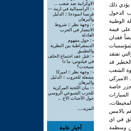
الاوكرانية ضد شعب ...
 يؤدي ذلك
-
: الراسمالية في ازمة ---
ب الدخول
فرنسا انموذجا :: الدليل
والبرهان
ة الوطنية
-
: وجهة نظر :: شروط
 على قيمة
الانتصار في الحرب
العادلة
يضاً فقدان
-
: حول مفهوم
والمؤسسات
الديمقراطية بين النظرية
والتطبيق
لتي تفتقد
-
: قبل عقد اجتماع الحلف
في فيلنوس: ما ذا
الخطير قد
سيحدث؟
روة الشعب
-
: وجهة نظر :: اميركا
مشعلة للحروب :: الدليل
 الاميركي
والبرهان
جزر خاصة
-
: بيان اللجنة المركزية
للحزب الشيوعي الروسي
 السيارات
حول الأحداث الأخ ...
لمحيطات،
المزيد.....
هم بالامس
نطق في اي
ين ومنظمة
أخبار عامة