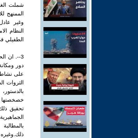
شملت الغال
الممنهج لل
وغير عادل
النظام الام
الطفيلي في 
3--. ان ا
دور ومكانة 
على نشاط ا
الثروات ال
بالدستور،
خصخصتها لص
تحقيق ذلك 
الجماهيرية
بالمطالبة
ذلك.وغيره