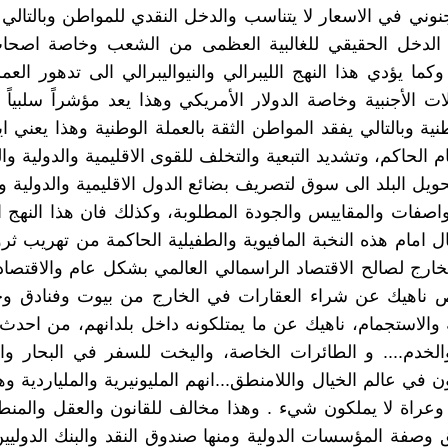
لجنوني في الاسعار لا يتناسب والدخل النقدي للمواطن وبالتالي
 الدخل الحقيقي للغالبية العظمى من الشعب وخاصة اصحا
كما يؤدي هذا النهج الليبرالي والنيواليبرالي الى تدهور العمل
لات الأجنبية وخاصة الدولار الأمريكي وهذا يعد مؤشراً سلبياً
نية وبالتالي يفقد المواطن الثقة بالعملة الوطنية وهذا يعني ا
ام الحاكم، وتشديد التبعية والتخلف للقوى الاقليمية والدولية 
حويل البلد الى سوق لتصريف بضائع الدول الاقليمية والدولية وا
اصفات والمقاييس والجودة المطلوبة، وكذلك فان هذا النهج 
 امام هذه النخبة المافيوية والطفيلية الحاكمة من تهريب ث
لخارج لصالح الاقتصاد الراسمالي العالمي بشكل عام والاقتصاد
ناهيك عن شراء العقارات في الخارج من بيوت وفنادق و
 والاستجمام، ناهيك عن ما يمتلكونه داخل بلدانهم، من احدث
لخدم.... و الطائرات الخاصة، واليخت للسفر في البحار وا
 في عالم الخيال واللامنطق...انهم المليونيرية والملياردية و
 وعراة لا يملكون شيء . وهذا مخالف للقانون والعقل والم
 وصفة المؤسسات الدولية ومنها صندوق النقد والبنك الدولي