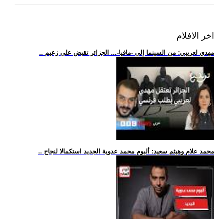
اخر الافلام
.. مهدي لعريبي: من السينما إلى -مافيا-... الجزائر تقبض على زعيم
.. محمد علام وهيثم سعيد: ألبوم محمد عدوية الجديد استكمالا لنجاح