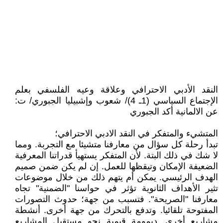
النقد الأدبي الاحترافي وعلاقة وعيه الفلسفي بعلم
الإجتماع السياسي (1ـ 4)/ شعوب وإشبيليا الجبوري/ ت:
عن الالمانية أكد الجبوري
المتشيء والمتفكر في النقد الادبي الاحترافي؛
تبدأ رحلة كل سؤال من معارفنا متشيئا مع التجربة. ومما
لا شك في ذلك البتة. لأن المتفكر يستهيأ قدراتنا المعرفية
الضعيفة الإمكان وتيقظها للعمل. إن لم يكن ضمن صميم
الهدف الرئيسي. يمكن أم يتهم ذلك من خلال موضوعات
تثير الأهداف الثانوية تؤثر في حواسنا "الضمنية" تجاه
معارفنا "الصريحة". فتسبب من جهة؛ حدوث التصورات
المفتوحة تلقائيا. وتدفع بالتحرك من جهة أخرى. أنشطة
مشاريع أخرى. ديمومة قيمية نحو مستقبل المشاريع