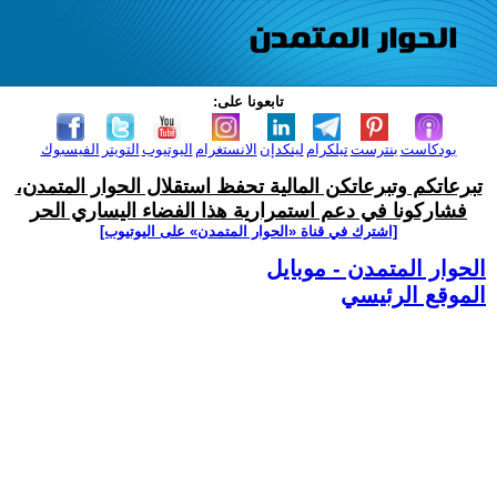
تابعونا على:
بودكاست
بنترست
تيلكرام
لينكدإن
الانستغرام
اليوتيوب
التويتر
الفيسبوك
تبرعاتكم وتبرعاتكن المالية تحفظ استقلال الحوار المتمدن،
فشاركونا في دعم استمرارية هذا الفضاء اليساري الحر
[اشترك في قناة ‫«الحوار المتمدن» على اليوتيوب]
الحوار المتمدن - موبايل
الموقع الرئيسي