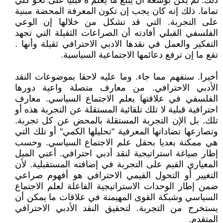
ذلك. لم يكن بوسعه أن يبلغ ما يعلم ه قبليا على نحو كلي
تماما. ذلك إنه كان يجب إن تكون المعرفة المحضة مبنية
على التجربة. التي قد تشكل من خلالها إن الوعي
الفلسفي القبلي أفادته أن الصراعات الثقيلة التي تجهد
التفكير والعمل في نقدها الادبي الاحترافي ثقيلة وأنها .
تقع ما إن ترفع دعائمها الاجتماعية السياسية.
أخيرا. سنفهم مما جاء. وما عليه لاحقا بموضوعات النقد
الأدبي الاحترافي. من معارف متصلة واعية دورها
الفلسفي في علاقتها بعلم الاجتماع السياسي. معارف
احترافية قبلية لا تلك تلقائية المستقلة عن التجربة هذه أو
تلك. بل الإن التجربة المستقلة بالمحض عن كل تجربة.
وتصارعها تضاداتها المعرفية "تحليلها الكمي" أو تلك التي
هي ممكنة بعديا بحقل علم الاجتماع السياسي. وحسب
إطار صياغة استراتيجية لنقد أدبي احترافي. أعني الميل
المعياري القيم على التجربة في إضافته المستقبلية. لأن
التغيير أو التحول القيمي الاحترافي هو أفهوم صراعي
ضمن إطار الوحدات الاستراتيجية الفاعلة لعلم الاجتماع
السياسي وشبكة القوى المهيمنة في علاقات ما يمكن أن
يستخرج من التجربة. لتحقيق النقد الأدبي الاحترافي
المتقدم.