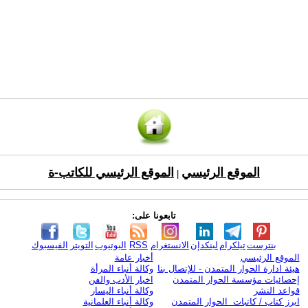
الموقع الرئيسي
الموقع الرئيسي للكاتب-ة
|
تابعونا على:
بنترست
تيلكرام
لينكدإن
الانستغرام
RSS
اليوتيوب
التويتر
الفيسبوك
الموقع الرئيسي
أخبار عامة
هيئة ادارة الحوار المتمدن - للإتصال بنا
وكالة أنباء المرأة
إحصائيات مؤسسة الحوار المتمدن
اخبار الأدب والفن
قواعد النشر
وكالة أنباء اليسار
ابرز كتاب / كاتبات الحوار المتمدن
وكالة أنباء العلمانية