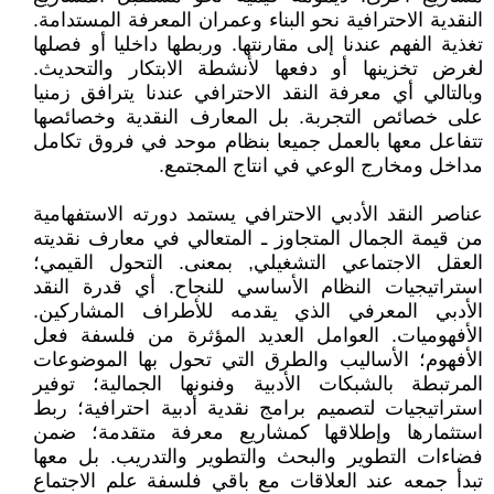
النقدية الاحترافية نحو البناء وعمران المعرفة المستدامة.
تغذية الفهم عندنا إلى مقارنتها. وربطها داخليا أو فصلها
لغرض تخزينها أو دفعها لأنشطة الابتكار والتحديث.
وبالتالي أي معرفة النقد الاحترافي عندنا يترافق زمنيا
على خصائص التجربة. بل المعارف النقدية وخصائصها
تتفاعل معها بالعمل جميعا بنظام موحد في فروق تكامل
مداخل ومخارج الوعي في انتاج المجتمع.
عناصر النقد الأدبي الاحترافي يستمد دورته الاستفهامية
من قيمة الجمال المتجاوز ـ المتعالي في معارف نقديته
العقل الاجتماعي التشغيلي, بمعنى. التحول القيمي؛
استراتيجيات النظام الأساسي للنجاح. أي قدرة النقد
الأدبي المعرفي الذي يقدمه للأطراف المشاركين.
الأفهوميات. العوامل العديد المؤثرة من فلسفة فعل
الأفهوم؛ الأساليب والطرق التي تحول بها الموضوعات
المرتبطة بالشبكات الأدبية وفنونها الجمالية؛ توفير
استراتيجيات لتصميم برامج نقدية أدبية احترافية؛ ربط
استثمارها وإطلاقها كمشاريع معرفة متقدمة؛ ضمن
فضاءات التطوير والبحث والتطوير والتدريب. بل معها
تبدأ جمعه عند العلاقات مع باقي فلسفة علم الاجتماع