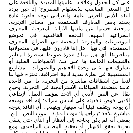
على كل الحقول وعلاقات علميتها المفيدة. والنافعة على
كل المعنى المناسب للاستفهام المطروح؛ إذ حين يردد
النقد الأدبي العربي عامة والعراقي بوجه خاص؛ عادة
بصدد بعض المعارف المستمدة من مصادر التجربة.
مرجعية حسبها عن مادتها الاولية المعرفية. المعارف
الصراعية القبلية. اللحمة التنافسية في تموضع
الموضوعات والمعرفة المحضة في الصراع. المعارف
المستمدة التي تهيأ : هل إننا قادرون عليها. في محمولاتها
ميتافيزيقا. أي هل نمتلك قدرة ضوابط سيطرة المعايير
والتقييمات الخاصة بنا على تلك الانطباعات القبلية أو
نشارك فيها على وحدة الافاهيم والتصورات للمشاريع
المستقبلية في نظرة نقدية ادبية احترافية. تمتزج فيها ما
لدينا من اشتقاقات مباشرة من التجربة. بل من قاعدة
عامة متضمنة الصياغات الاستراتيجية في التجربة. وحين
يقال عن النص الأدبي أي الاخد بمؤلف العمل الإبداعي
الادبي قوض ناقديته على أساس منزلته: إنه أخذ بوسعه
أن يوجه ويثقف قبليا أنه سيتهار ويتهدم . أي الناقد يتوجه
مباشرة للأخذ "بتراجيديا: موت المؤلف. موت النص ...إلخ.
بمعنى أنه لم يكن بحاجة إلى أنتظار أو النأي حتى يتلقى
تجربة تحقق الانهيار. أو تحقيق المطلب التراجيدي. ومع