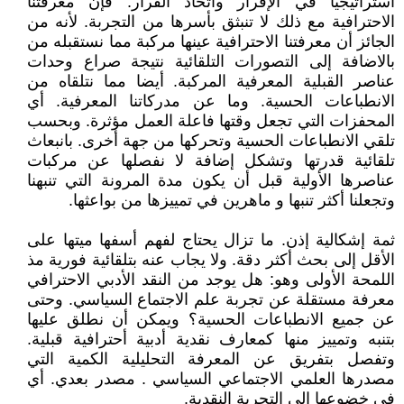
استراتيجيا في الإقرار واتخاذ القرار. فإن معرفتنا
الاحترافية مع ذلك لا تنبثق بأسرها من التجربة. لأنه من
الجائز أن معرفتنا الاحترافية عينها مركبة مما نستقبله من
بالاضافة إلى التصورات التلقائية نتيجة صراع وحدات
عناصر القبلية المعرفية المركبة. أيضا مما نتلقاه من
الانطباعات الحسية. وما عن مدركاتنا المعرفية. أي
المحفزات التي تجعل وقتها فاعلة العمل مؤثرة. وبحسب
تلقي الانطباعات الحسية وتحركها من جهة أخرى. بانبعاث
تلقائية قدرتها وتشكل إضافة لا نفصلها عن مركبات
عناصرها الأولية قبل أن يكون مدة المرونة التي تنبهنا
وتجعلنا أكثر تنبها و ماهرين في تمييزها من بواعثها.
ثمة إشكالية إذن. ما تزال يحتاج لفهم أسفها ميتها على
الأقل إلى بحث أكثر دقة. ولا يجاب عنه بتلقائية فورية مذ
اللمحة الأولى وهو: هل يوجد من النقد الأدبي الاحترافي
معرفة مستقلة عن تجربة علم الاجتماع السياسي. وحتى
عن جميع الانطباعات الحسية؟ ويمكن أن نطلق عليها
بتنبه وتمييز منها كمعارف نقدية أدبية أحترافية قبلية.
وتفصل بتفريق عن المعرفة التحليلية الكمية التي
مصدرها العلمي الاجتماعي السياسي . مصدر بعدي. أي
في خضوعها إلى التجربة النقدية.