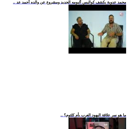
.. محمد عدوية يكشف كواليس ألبومه الجديد ومشروع عن والده أحمد عد
.. ما هو سر علاقة اليهود العرب بأم كلثوم؟