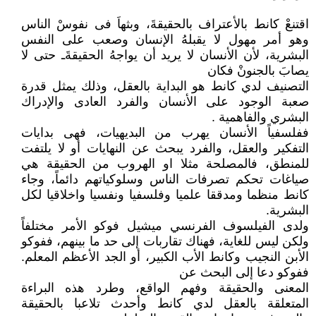
اقتنعْ كانط بالأعتراف بالحقيقةَ، وبثهاَ فى نفوسْ الناس
وهو أمر مهول لا يقبلهُ الإنسان وصعب على النفس
البشرية، لأن الأنسان لا يريد أن يواجهُ الحقيقةَـ حتى لا
يصابَ بالجنونْ فكان
التصنيف لدي كانط هو البداية بالعقل، وذلك يمثل قدرة
صعبة الوجود على الأنسان والفرد العادى والإدراك
البشري والفاهمية .
ففلسفياً الأنسان يهرب من البديهيات، فهى بدايات
التفكير والعقل، والفرد يبحث عن النهايات أو لا يلتفت
للمنطق، فالمصلحة مثلا او الهروب من الحقيقة هي
صياغات تحكم تصرفات الناس وسلوكياتهم دائماً، وجاء
كانط منظما ومدققا علميا وفلسفيا ونفسيا واخلاقيا لكل
البشرية.
ولدى الفيلسوف الفرنسي ميشيل فوكو الأمر مختلفاً
ولكن ليس للغاية، فهناك تقاربات إلى حد ما بينهم، ففوكو
الأبن النجيب وكانط الأب الكبير، أو الجد الأعظم المعلم.
ففوكو دعا إلى البحث عن
المعنى والحقيقة وفهم الواقع، وطرد هذه البراءة
المتعلقة بالعقل لدي كانط وأحدث تلاعبا بالحقيقة