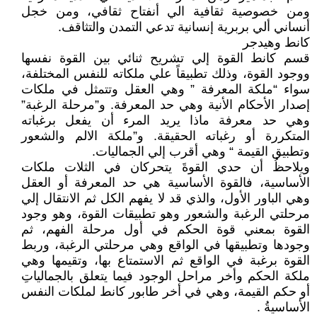
ومن خصوصية ثقافية الي أنفتاح ثقافي، ومن خجل
أنساني ألي بربرية إنسانية تدعي التمدن والتثاقف.
كانط وهيدجر
قسم كانط القوة إلي تشريح ثنائي بين القوة نفسها
ووجود القوة، وذلك تطبيقاً علي ملكاته للنفس المختلفة،
سواء “ملكة المعرفة ” وهي العقل وتتمثل في ملكات
إصدار الأحكام الأنية وهي حد المعرفة. و”مرحلة الرغبة”
وهي حد معرفة ماذا يريد المرء أن يفعل برغباته
المتكررة أو رغباته الحقيقة. و”ملكة الالم والشعور
وتطبيق القيمة “ وهي أقرب إلي الجماليات.
ويلاحظُ أن حدي القوةَ يتحركان في الثلات ملكات
الأساسية، فالقوة الأساسية هي حد المعرفة أو العقل
وهي الباور الأول، والذي قد لا يفهم الكل ثم الانتقال إلي
مرحلتي الرغبة والشعور وهو تطبيقات القوة، وهو وجود
القوة بمعني قوة الحكم في أول مرحلة الفهم، ثم
وجودها وتطبيقها في الواقع وهي مرحلتي الرغبة، وربط
القوة برغبة في الواقع ثم الاستمتاع بها، وتقيمها وهي
ملكة الحكم وأخر مراحل الوجود فيما يتعلق بالجمالياتِ
أو حكم القيمة، وهي في أخر طابور كانط لملكات النفس
الأساسيةُ .