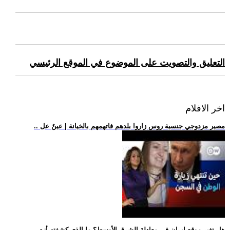
التعليق والتصويت على الموضوع في الموقع الرئيسي
اخر الافلام
.. مصير مزدوجي جنسية روس زاروا بلدهم فاتهمهم بالخيانة | عينٌ عل
.. هل تغير موقع إيران في معادلة الشرق الأوسط؟ ما الذي كشفته أزم