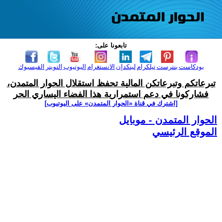
تابعونا على:
بودكاست
بنترست
تيلكرام
لينكدإن
الانستغرام
اليوتيوب
التويتر
الفيسبوك
تبرعاتكم وتبرعاتكن المالية تحفظ استقلال الحوار المتمدن،
فشاركونا في دعم استمرارية هذا الفضاء اليساري الحر
[اشترك في قناة ‫«الحوار المتمدن» على اليوتيوب]
الحوار المتمدن - موبايل
الموقع الرئيسي