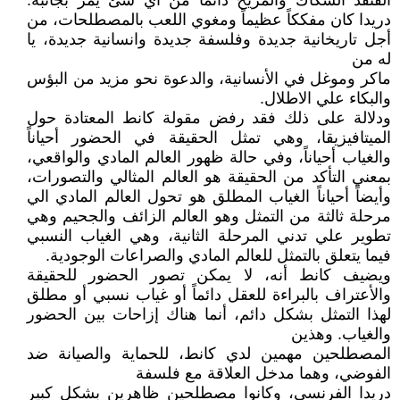
القنفذ الشكاك والمزيح دائماً من أي شئ يمر بجانبه.
دريدا كان مفككاً عظيماً ومغوي اللعب بالمصطلحات، من
أجل تاريخانية جديدة وفلسفة جديدة وانسانية جديدة، يا
له من
ماكر وموغل في الأنسانية، والدعوة نحو مزيد من البؤس
والبكاء علي الاطلال.
ودلالة على ذلك فقد رفض مقولة كانط المعتادة حول
الميتافيزيقا، وهي تمثل الحقيقة في الحضور أحياناً
والغياب أحياناً، وفي حالة ظهور العالم المادي والواقعي،
بمعني التأكد من الحقيقة هو العالم المثالي والتصورات،
وأيضاً أحياناً الغياب المطلق هو تحول العالم المادي الي
مرحلة ثالثة من التمثل وهو العالم الزائف والجحيم وهي
تطوير علي تدني المرحلة الثانية، وهي الغياب النسبي
فيما يتعلق بالتمثل للعالم المادي والصراعات الوجودية.
ويضيف كانط أنه، لا يمكن تصور الحضور للحقيقة
والأعتراف بالبراءة للعقل دائماً أو غياب نسبي أو مطلق
لهذا التمثل بشكل دائم، أنما هناك إزاحات بين الحضور
والغياب. وهذين
المصطلحين مهمين لدي كانط، للحماية والصيانة ضد
الفوضي، وهما مدخل العلاقة مع فلسفة
دريدا الفرنسي، وكانوا مصطلحين ظاهرين بشكل كبير