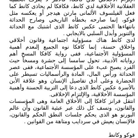
العقلانية الأخلاقية لدي كانط، فكافكا لم يحاذى كانط كما
فعل الفيلسوف الألمانى مارتن هيدجر أو يعكسه مثل
فوكو، إنما صارحه بخطأه التاريخي وصارح الحداثة
بانتهاءها الحتمى عكس كانط الذى اشتبك مع الحداثة
والتنوير وأبدل السلبي بالايجابي .
لدىَ كانط هناك مسؤولية اجتماعية وقانون أخلاقي
واخلاق حسنة، إنما كافكا نوه الجميع إلىعدم أهمية
المسؤولية الأجتماعية، ففى رواية كافكا المسخ أهم
رواياته الأدبية، تحول سامسا إلى حشرة ومسخاً حيث
الفرد يصبح عبء على المؤسسة الأجتماعية، ففى عصر
الحداثة ورأس المال، المادة والرأسماليات تسيطر على
الحضارة وعلى أدق تفاصيل الإنسان وهو علاقة الأبن
بالأسرة عكس كانط الذى دعا إلى التربية الحسنة وأهمية
المؤسسة الأخلاقية، والإلتزام الإخلاقى.
انتقل فرانز كافكا إلى الأخلاق العامة وهى المؤسسات
والقانون، ونسف كل ذلك عبر عبثية القانون وأن عالم
البورنو هو الذى يحكم جلسات النطق الحكم والقانون،
فالإنسان يعيش في سردايب ومتاهة من القوانين .
فوكو وكانط