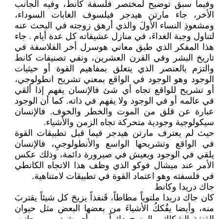
وفيما سبق توضيح لمختصر فلسفة كانط، وفيه الجانب
الأخر، جاء مارتن هيدجر فيلسوف الغابات السوداء،
ومشعوذِ النساء الأولَ والذي أرهق زوجته في البحث عنه
لتناول وجبة الغداءَ، في منازل عشيقاته كل عدة أيام . جاء
هذا المفكر الذي طبق معاني هوسرل أخر الفلاسفة في
تاريخ البشر وفي القرن العشرين، ونفي تصنيفات كانط
والتزم بالعنصر الذي يتعلق بمفاهيم القوة أو حيثيات
الوجود وهو الوجود في الواقع بمعني تشريح انطولوجي،
أو تشريح للواقع تجاه أي شئ فالإنسان يفهم إذا ألقي
في عالمه أو في الوجود ولا يفهم في ذاته. كما أن الوجود
عبارة عن قلق من الموت والخطر والخوف. فالإنسان
سيكولوجية وجودية متحركة تجاه الزمن والأشياء.
حيث لم يعترف مارتن هيدجر فيما قبل تطبيقات القوة
في الواقع وتشريحها الواسع والأنطولوجيِ، فالإنسان
يلقي في الوجود ويعيش في صيرورة دائمة، وذلك عكس
الأمر عند ميشال فوكو الذي وظف هذا الاتجاه الكانطي
في فلسفته وهو اعتماد القوة في تطبيقات لامتناهية.
جاك دريدا وكانط
كان جاك دريدا ملتوياً مطاطاً، قَنفذاً يزيحَ كل شيئاً يقتربَ
منه، وأيضا يفُككُ الأشياءَ من بعضها البعض مثل حيوان