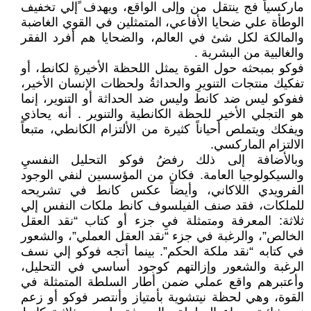
ماركسياً فج ينتقل من وإلى الواقع، ويهدف ًإلي تخفيف
الوطأة علي ضحايا الأفاعي، المتمثلين في القوي الغاضبة
والمالكة لكل شئ في العالم، والضحايا هم أفرد الفقر
والغالبية من البشرية .
فوكو بمبحثه حول القوة يمثل اللحظة الأخيرةِ لكانط، أو
تفكيك منتجات التنويرِ والحداثةُ ولحظات الإنسان الأخير،
ففوكو ليس ضد كانط وليس ضد الحداثة أو التنوير، إنما
هو التجلي الأخير للحظة الكانطية والتنوير . أنه يحاذي
ويفكك ويتملص أحياناً كثيرة من الألتزام الكانطي، متبعاً
الالتزام الماركسي.
وبالأضافة إلى ذلك رفضُ فوكو التحليل النفسيِ
والسيكولوجيا العامة. فكان من المؤسسين لنفي الوجود
الفرويدي اللاكاني، وأيضاً عكس كانط في تشريحه
للملكات، فقد صنف الفيلسوف كانط ملكات النفس إلي
ثلاثة: المعرفة ومتمثلة فيِ جزء أو كتاب “نقد العقل
الخالص”، والرغبة في جزء “نقد العقل العملي”، والشعور
في كتابه “نقد ملكة الحكم”. بينما أتجه فوكو إلي نسف
الرغبة والشعور وإزالتهم كوجود أساسي في التحليل،
وأعتبرهم واقع عملي ضمن أطار السلطة المتمثلة في
القوة، وهي لحظة نيتشوية بأمتياز وأنتصر فوكو أو زعم