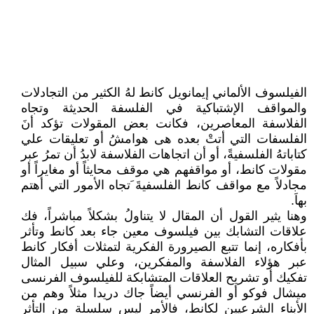
الفيلسوف الألماني إيمانويل كانط لهُ الكثير من التجادلات
والمواقف الإشتباكية في الفلسفة الحديثة وتجاه
الفلاسفة المعاصرين، فكانت بعض المقولات تؤكد أنَ
الفلسفات التي أتتْ بعده هى هوامشُ أو تعليقات علي
كتاباتهُ الفلسفيةً، أو أن اتجاهات الفلاسفة لابدُ أن تمرُ عبر
مقولات كانط، أو مواقفهم هي موقف محايثاً أو مغايراً أو
مجادلاً مع مواقف كانط الفلسفيةَ َتجاه الأمور التي أهتم
بهاَ.
وهنا يثير القول أن المقال لا يتناولُ بشكلاً مباشراً، فك
علاقات التشابك بين فيلسوف معين جاء بعد كانط وتأثر
بأفكاره، إنما تتبع الصيرورة الفكرية لتمثلات أفكار كانط
عبر هؤلاء الفلاسفة والمفكرين، وعلي سبيل المثال
تفكيك أو تشريح العلاقات المتشابكة للفيلسوف الفرنسى
ميشال فوكو أو الفرنسي أيضاً جاك دريدا مثلاً وهم من
الأبناء الشرعيين لكانط، فالأمر ليس سلسلة من التأثر