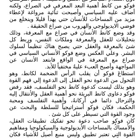
فوكو من كانط أهمية البعد المعرفيٍ في الصراع، ولكنه
أضاف عليه السياسي وأصبحت ثنائية مرواغة لإعطاء
مزيد من المساحات للأنسان حتي يهدأ قليلا وينخلع من
فوضي الايديولوجي والهروب من صراع الحقيقة .
وقد وضع كانط الأنسان في صراع مع المعرفة، وذلك
بتحليلات للعقل والمعرفة وملكات النفس، وربط كل
شئ بالمعرِفة والعقل حتي يصبح هناكَ تنظيماً لسلوك
البشر. وعلي العكس وضع فوكو الأنساني السياسي في
صراع مع المعرفة في الواقع فابتعد الأنسان عن
المواجهة وأصبح العبء عليهُ مختفياً للأبد.
استطاعَ فوكو أن يقلب الرأس الضخمة لكانط، وهو
التحول من الدعوة نحو العقل إلى الدعوة إلي فهم القوة
وهو بذلك ليست كدعوة كانط نحو التفلسف، فقد رفض
فوكو دعاوى كانط البريئة نحو أهمية العقل والأنتقال إليه
والترحال دائما في أركانهُ، وأهمية التفلسف ومحبة
الحكمة، فكان فوكو أستراتيجياً للسلطة والبحث عن
وجود القوة التي تسيطر على كل شئ .
كان فوكو صاحب دعوة نحو تفكيك تطبيقات العقلِ،
والأمساكُ بالمساحات الأيديولوجية والسيكولوجيا ومفاهيم
القوة التي تعتبر تطبيق وليس منبع أصيل للأشياء فكان