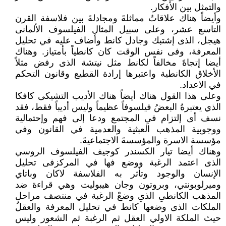
والتمثل بين الأفكار.
وأيضاً هناك علاقاتُ مماثلةَ ومجادلةَ بين فلاسفة القرن
التاسع عشر، وعلى سبيل المثال الفيلسوف الألمانى
هيجل، الذى إشتبك وجادل كانط وأضاف عليه في تحليل
المعرفة، وفى نفس الوقت كان كانطياً بأمتياز. وهناك
أيضا إتجاهً مخالفاً لكانط مثل نيتشة الذى رفض مثلاً
الأخلاق الكانطية واعتبرها إرادة القطيع وقانون التحكم
في الاعداد.
وعلى هذا القول هناك أيضاً هناك الأديب التشيكى كافكا
الذي يعتبرهُ البعضُ فيلسوفاً عظيماً وليس أديباً فقط، فقد
نسف أى إلتزام فىِ المجتمع ودعا إلى فهم وإحتمالية
ووجوبية المذهب العبثية والعدمية في القانون وفي
مؤسسة الاسرة والمؤسسةَ الاجتماعيةَ.
وهناك أيضا تيار الكسندر كوجيف الفيلسوف الروسي
الذى اعتمد الرغبة ووضع فها في المركزفى تحليل
الإنسان والوجود وتأثر به الفلاسفة لاكان وباتاي
وميرلوبونتي، وبروتون وجان هيبوليت وهي قراءة ضد
المذهب الكانطىِ الذىِ وضعْ الرغبة في منتصف مراحل
الملكات الذى وضعها كانط في تحليل المعرفة والعقلُ
حيث الملكة الاولي العقل ثم الرغبة ثم الشعور وليس