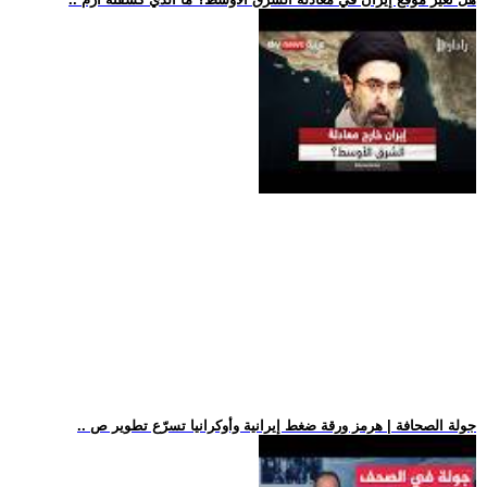
.. جولة الصحافة | هرمز ورقة ضغط إيرانية وأوكرانيا تسرّع تطوير ص