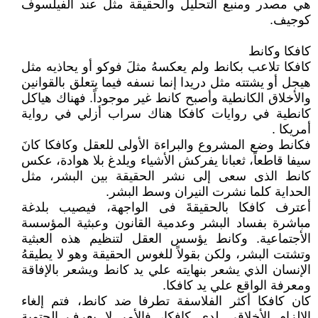
هي مصدر ومنبع التحليل والحقيقة مثل عند الفيلسوف
كوجيف.
كافكا وكانط
كافكا تلاعب بكانط ولم يعكسهُ مثلَ فوكو أو يحاذيه مثل
هيجل أو يشتته مثل دريدا إنما نسفه فيما يتعلق بالقوانين
والأخلاق الكانطية وأصبح كانط غير موجوداً. فهناك هياكل
كانطية في روايات كافكا هناك سراب أزلي في رواية
أمريكا .
فكانط وضع المشروع والبراءة الأولى للعقل وكافكا كانَ
سيفا قاطعاً، ثعبانا يفركش الأشياء ويلدغ بلا هوادة، عكس
كانط الذى سعى إلى نشر الحقيقة بين البشر، مثل
الحداية كلما نشرت النيران وسط البشر.
أعترف كافكا بالحقيقةَ فى الواجهة، فيصيب بلدغة
مباشرة بفساد البشر وعدمية القانون وعبثية المؤسسة
الأجتماعية. وكانط يؤسس العقل لتنظيم هذه العبثية
وتشتت البشر، ولكن بقولاً للغوس الحقيقة وهو لا يطيقهُ
الإنسان الذي يشعر بنهايته علي يد كانط ويشعر بالإفاقة
ومعرفة الواقع علي يد كافكا.
كان كافكا أكثر الفلاسفة تطرفا ضد كانط، فتم إلغاء
الإلزام الأخلاقي لدي كافكا، فالأمر لا يعرف الحتمية