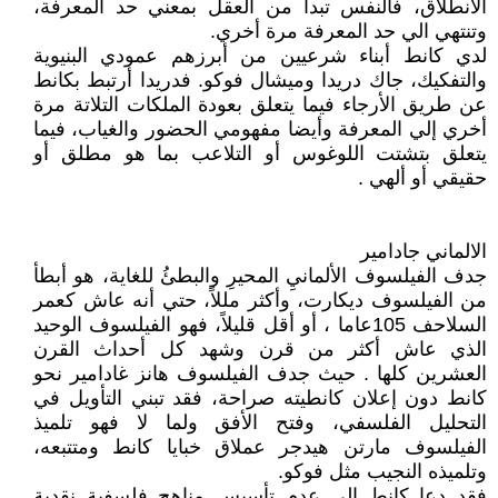
الانطلاق، فالنفس تبدأ من العقل بمعني حد المعرفة،
وتنتهي الي حد المعرفة مرة أخري.
لدي كانط أبناء شرعيين من أبرزهم عمودي البنيوية
والتفكيك، جاك دريدا وميشال فوكو. فدريدا أرتبط بكانط
عن طريق الأرجاء فيما يتعلق بعودة الملكات التلاتة مرة
أخري إلي المعرفة وأيضا مفهومي الحضور والغياب، فيما
يتعلق بتشتت اللوغوس أو التلاعب بما هو مطلق أو
حقيقي أو ألهي .
الالماني جادامير
جدف الفيلسوف الألمانيِ المحيرِ والبطئُ للغاية، هو أبطأ
من الفيلسوف ديكارت، وأكثر مللاً، حتي أنه عاش كعمر
السلاحف 105عاما ، أو أقل قليلاً، فهو الفيلسوف الوحيد
الذي عاش أكثر من قرن وشهد كل أحداث القرن
العشرين كلها . حيث جدف الفيلسوف هانز غادامير نحو
كانط دون إعلان كانطيته صراحة، فقد تبني التأويل في
التحليل الفلسفي، وفتح الأفق ولما لا فهو تلميذ
الفيلسوف مارتن هيدجر عملاق خبايا كانط ومتتبعه،
وتلميذه النجيب مثل فوكو.
فقد دعا كانط إلي عدم تأسيس مناهج فلسفية نقدية