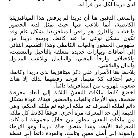
لدي دريدا لكل من قرأ له.
والمعني الدقيق هنا أن دريدا لم يرفض هذا الميتافيزيقيا
الكانطية، أنما تلاعب فيها حيث تمثل لديه الحضور
والغياب، والفارق هو رفض الميتافزيقيا بشكل عام وقد
تكون بشكل نوعي ما عند كانط، ووسع دريدا من
مفهومي الحضور والغياب الكانطي وهذا التقسيم الثنائي
إلي أضافات وبهارات جديدة متعلقة بالتأجيل والتشتيت،
والاختلاف وارجأ المعني، والتناسل وتلاعب المدلول
والدال والتلاشي.
يلاحظ هنا الأصرار علي ذكر ميتافزيقا لدي دريدا وكانط،
رغم أختلاف كلا منهماً، فرغم رفضهما لذلك إلا هناك
صعوبة للهروب من الميتافزيقيا دائماً.
أخضعَ كانط ملكاتَ النفسُ التلاتة إلي أبعاد معرفية
ضخمة، وهو الأرجاء والغياب والحضور فهناك عودة بشكل
دائم لملكة المعرفة ثم ملكة الرغبة ثم ملكة الحكم، وهي
القيمة إلي حد المعرفة مرة أخري. فوفقاً لكانط كل ملكة
من ملكات النفس تتطور من خلال مجموعة الملكات
المعرفية الأبعد. وهذا منطق جاك دريدا وهو الإرجاء
والعودة إلي أصل معين وثابت، والعودة دائماً إلي نقطة