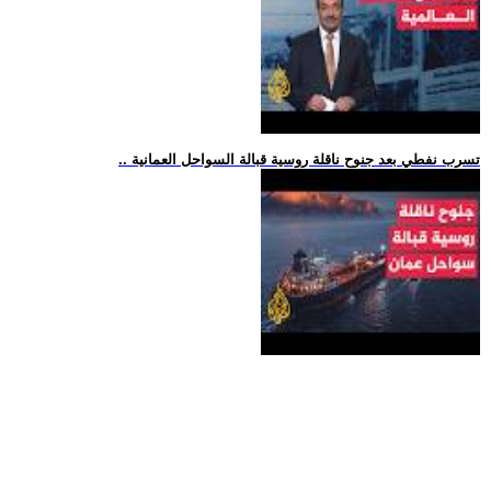
.. تسرب نفطي بعد جنوح ناقلة روسية قبالة السواحل العمانية