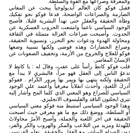
والمعرفة وصراعها مع القوة والسلطة.
فقبل فوكو كان العالم أيديولوجياً يبحث عن المعاني
الصارمة والصراعات الواضحةَ، فدعا فوكو نحو تفكيك
وطأة الحقيقة والعقل حتى تهدأ البشرية قليلا، فأصبح
الوجود السياسي ناعماً وامتنعت الحروب العسكرية عن
الحدوث. وأصبحت صراعات الغزالة متمثلة في الثقافة
ومحاولة الهدوء ودعوات نحو التحرر، ونسبوية الحقيقة،
وصراع الحضاراتْ وهذه فوضى ولكنها نسبية وضعها
فوكو للعلاج والخروج من الأزمة، وتخفيف الصعوبات عن
الإنسانْ المعاصر.
قلب فوكو كانط رأساً على عقب، وقالَ له : يا كانط لا
تدعوُ الناس إلى العقل فهو مراً، فالبشريٍ لا يبدأَ مع
الحقيقةٍ ولكنه ينتهي بها ويمر بها مرور الكرام . ففوكو
أدركَ اللعبةٍ، وأحدث انقلاباً معرفياً وأعتمد علي الوجود
السياسي للصراع وهو المعني الذي كلما المح وأشار إليه
تيري ايجلتون الناقد والفليسوف الانجليزي.
وهذا الوجود السياسى أستنبط منه فوكو معني السياسي
أو السلطة، ووضعَ ذلك مع ما هو معرفي حيث أصبحت
الحقيقة في اخر اللعبة والجملة، وأصبح الأمرُ محاولاتً
للتُهدئةَ ومزيد من التلاعب والمكر والهروب والكر والفر،
دون الصدام المباشر مع العقل والحقيقة . تعلم الفرنسي