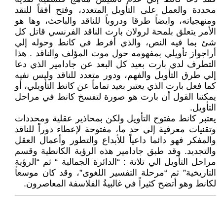
محددة والعمل على التأويل المتعدد، وفتح أفقاً للنقد
ومنهجياته، وايضاً طرقا ودروباً للناقد والباحث، وها هو
الأمر يتعلق بلمحة لرولان بارت الناقد الفرنسي قاتل كل
شئ بما فيه النص، والذي أفرط في كانط وحوله إلي
أراجواز تأويلي بمفهومه حول موت المؤلف والناقد . هذا
التطرف لدي بارت بعيد كل البعد عن جادامير الذي دعا
إلي طرق التأويل والفهم، ودور متعدد للناقد وليس نفيه
كما فعل بارت الذي يعتبر بعيد تماماً عن كانط التأويلي، أو
يمكننا القول أن بارت هو صورة لتفسخ كانط في مراحل
التأويل.
يعتبر كانط مفتوح التأويل ولكن بمحاذير عقلية ومحددات
وتقنيات معرفية إلي حد ما، مفتوحة لإعطاء دوراً للناقد
والمفكر فهو دائما داعياً للأبداع والتطور وأعمال العقل
والتجديد. وقد طبق جادامير هذه الرؤية الكانطية وقسم
مراحل التأويل الي تلاتة : “الدائرة الجمالية “ ثم “الرؤية
التاريخية” ثم “مرحلة التفسير اللغوى”، وقد كان موسعاً
لكانط وهو أتضح كثيراً في غالبيةُ الفلاسفة المعاصرون.