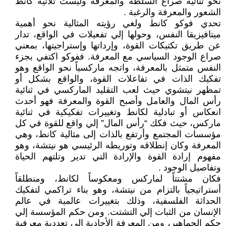
نحو ثنائية صراع السلطة والمعرفة وليست ثلاثية كانط
الشعور والمعرفة والرغبة .
تحدي فوكو كانط ولغي رؤيته المثالية نحو أهمية
ميتافيزيقا النفس، وحولها إلي تفعيلات في الواقع، تدار
عن طريق تكتيكات القوة، وإرداتها وإستراجيتها، بمعني
صراع الوجود السياسي مع المعرفة. ففوكو اكتفي بجزء
النفس متمثل بالمعرفة، واتجه ماركسياً نحو الواقع وهو
تفكيك الذات في تفاعلات القوة، والواقع بشكل أو
تمظهر نيتشوي حيث لعب التقليد الماركسي في ثنائية
رأس المال والعامل وأصبح القوة والمعرفة فهو أحدث
انعكاس أو تبادلية لكانط وتغييرات تفكيكية في ثنائية
ماركس، حيث فكك “رأس المال” إلي واقع للقوة في كل
مؤسسات المجتمع وأرتفع بالذات إلى مثالية كانط، وهي
المعرفة وكان إنطلاقه وتوريطه الرئيسي هو نيتشة، وهو
مفهوم إرادة القوة والإرادة التي تدير وتلتهم الحياة
وتفاصيل الوجود .
فكان مشتتاً لماركس ومعكوساً لكانط، ومنطلقاً
أستراتيجياً بالتزام من نيتشة، وهو بناء تراكمي لتفكيك
الحداثة الفلسفية، وذلك بتغييرات عالمية في عالم
الإنسان من الثبات إلي التشتت. ومن حكم المؤسسة إلي
حكم الجماهير، ومن المعرفة الأحادية الي تعددية معرفية