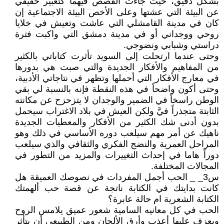
بشكل دقيق، حيث جاءت القصص فيهما كتعبير حقيقي
عن البيئة التي عشتها وعلى الأخص البيئة الاجتماعية إن
كان في مدينة القامشلي التي عاشت وتعيش في خلايا
روحي ووجداني أو في مدينة دمشق التي واكبت فترة
دراستي وشبابي ونضوجي.
وحتى عندما ارتحلت إلى السويد تأثرت كتاباتي بالكثير
من المفاهيم والأفكار الجديدة والتي صبت هي بدورها
في معارج الأفكار التي أحملها وتظهر في نتاجاتي الأدبية،
وحتى أكون واضحاً في هذه النقطة فإنه بالنسبة لي بقي
الوطن راسخاً في الضمير والوجدان لا يتزحزح عن مكانته
الثابتة متجذراً فيَّ ولكن العيش في بلاد الاغتراب سيحمل
بدون أدنى شك الكثير من الأفكار والمعطيات الجديدة
ناهيك عن أمر مهم سيلعب دوره الأساسي في ذلك وهو
المراحل العمرية والنضج الفكري والثقافي والذي سيلعب
دوراً هاما في إحداث التغييرات والمزيد من التطور في
المجالات المختلفة.
س3_ _ الحب أجمل المفردات في نصوصك العميقة هل
كانت بدايتك في الكتابة ناتجة عن قصة حب ألهمتك
الكتابة الشعرية ام حالة عابرة؟
الحب في كل معانيه السامية شعور عميق يلامس الروح
ويعزف عليها أعذب وأرق الألحان ومن الطبيعي أن يتأثر