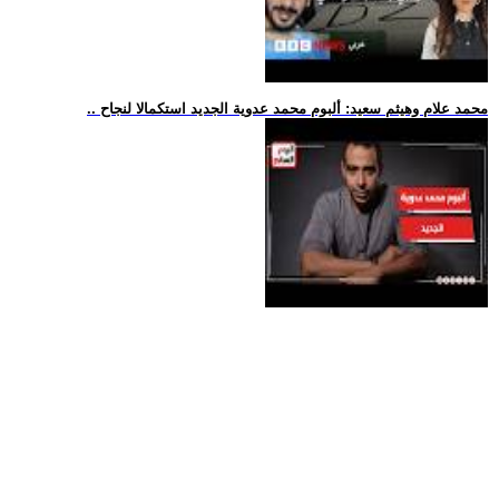
.. محمد علام وهيثم سعيد: ألبوم محمد عدوية الجديد استكمالا لنجاح