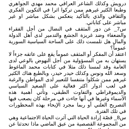
درويش وكذلك الشاعر العراقي محمد مهدي الجواهري
وطبعا الكثير غيرهم ممن تركوا اثرا في التكوين الفكري
والثقافي والذي بالتأكيد ينعكس بشكل مباشر او غير
مباشر على كتاباتي.
س7_ عن دور المثقف في النضال من أجل الفقراء
والضعفاء وضد غريزة الجشع والتدمير لدى أهل الدولة
والمال هل تلمست ذلك على الساحة السياسية السورية
عموماً؟
اعتقد أن المفكر أو المثقف عموماً يقع على عاتقه جزءاً لا
يستهان به من المسؤولية من أجل النهوض بالوعي لدى
العامة وقد لمسنا ذلك مثلا في كتابات محمد الماغوط
وسعد الله ونوس وكذلك حيدر حيدر، وبالطبع هناك الكثير
غيرهم ممن شكلوا متنفسا للتعبير لدى المواطن والرغبة
في لعب أدوار اكثر فعالية على الصعيد السياسي
والديموقراطي والتفاوت الطبقي، وتأتي أهمية هذه
الأسماء وغيرها في أنها جاءت في مرحلة كان يصعب فيها
التصريح العلني أو ربما مجرد الإيحاء بهذه المحظورات
في تلك الفترة.
س8_ قصّة إرادة الحياة التي آثرت الحياة الاجتماعية وهي
من المجموعة القصصية من عبق الماضي ماذا تحدثنا عن