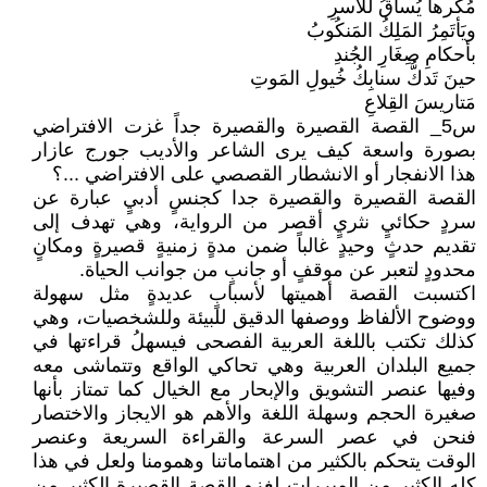
مُكرهاً يُساقُ للأَسرِ
ويَأتَمِرُ المَلِكُ المَنكُوبُ
بأحكامِ صِغَارِ الجُندِ
حينَ تَدكُّ سنابِكُ خُيولِ المَوتِ
مَتاريسَ القِلاعِ
س5_ القصة القصيرة والقصيرة جداً غزت الافتراضي
بصورة واسعة كيف يرى الشاعر والأديب جورج عازار
هذا الانفجار أو الانشطار القصصي على الافتراضي ...؟
القصة القصيرة والقصيرة جدا كجنسٍ أدبيٍ عبارة عن
سردٍ حكائيٍ نثريٍ أقصر من الرواية، وهي تهدف إلى
تقديم حدثٍ وحيدٍ غالباً ضمن مدةٍ زمنيةٍ قصيرةٍ ومكانٍ
محدودٍ لتعبر عن موقفٍ أو جانبٍ من جوانب الحياة.
اكتسبت القصة أهميتها لأسبابٍ عديدةٍ مثل سهولة
ووضوح الألفاظ ووصفها الدقيق للبيئة وللشخصيات، وهي
كذلك تكتب باللغة العربية الفصحى فيسهلُ قراءتها في
جميع البلدان العربية وهي تحاكي الواقع وتتماشى معه
وفيها عنصر التشويق والإبحار مع الخيال كما تمتاز بأنها
صغيرة الحجم وسهلة اللغة والأهم هو الايجاز والاختصار
فنحن في عصر السرعة والقراءة السريعة وعنصر
الوقت يتحكم بالكثير من اهتماماتنا وهمومنا ولعل في هذا
كله الكثير من المبررات لغزو القصة القصيرة الكثير من