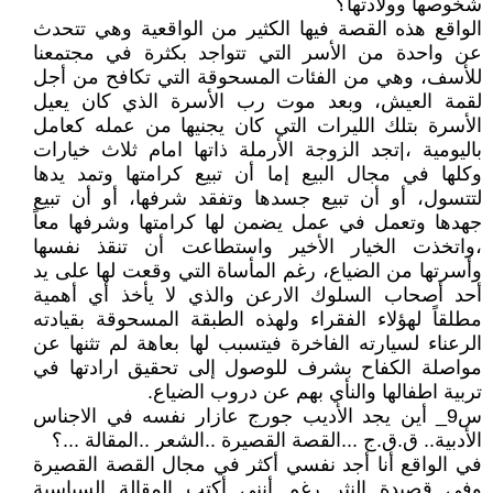
شخوصها وولادتها؟
الواقع هذه القصة فيها الكثير من الواقعية وهي تتحدث
عن واحدة من الأسر التي تتواجد بكثرة في مجتمعنا
للأسف، وهي من الفئات المسحوقة التي تكافح من أجل
لقمة العيش، وبعد موت رب الأسرة الذي كان يعيل
الأسرة بتلك الليرات التي كان يجنيها من عمله كعامل
باليومية ،|تجد الزوجة الأرملة ذاتها امام ثلاث خيارات
وكلها في مجال البيع إما أن تبيع كرامتها وتمد يدها
لتتسول، أو أن تبيع جسدها وتفقد شرفها، أو أن تبيع
جهدها وتعمل في عمل يضمن لها كرامتها وشرفها معاً
،واتخذت الخيار الأخير واستطاعت أن تنقذ نفسها
وأسرتها من الضياع، رغم المأساة التي وقعت لها على يد
أحد أصحاب السلوك الارعن والذي لا يأخذ أي أهمية
مطلقاً لهؤلاء الفقراء ولهذه الطبقة المسحوقة بقيادته
الرعناء لسيارته الفاخرة فيتسبب لها بعاهة لم تثنها عن
مواصلة الكفاح بشرف للوصول إلى تحقيق ارادتها في
تربية اطفالها والنأي بهم عن دروب الضياع.
س9_ أين يجد الأديب جورج عازار نفسه في الاجناس
الأدبية.. ق.ق.ج ...القصة القصيرة ..الشعر ..المقالة ...؟
في الواقع أنا أجد نفسي أكثر في مجال القصة القصيرة
وفي قصيدة النثر رغم أنني أكتب المقالة السياسية