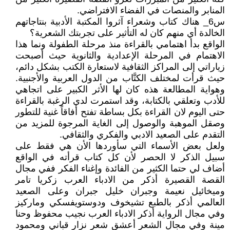
المنابر والمنصات في الفضاء الافتراضي.
س6_ هناك كتاب وشعراء آثروا المكتبة الأدبية بنتاجاتهم
الخالدة أي منهم كان له التأثير على تجربتك الشعرية؟
الواقع بدأ اهتمامي بالقراءة منذ مرحلة الطفولة ونما هذا
الاهتمام في المرحلة الإعدادية والثانوية حيث أصبحت
زياراتي إلى المراكز الثقافية لاستعارة الكتب بشكل دائم،
حيث قرأت لمختلف الكتَّاب من الدول العربية والأجنبية.
وهواية المطالعة هذه كان لها الأثر الكبير على اتجاهي
للأدب وتعلقي بالكتابة، وقد استمرت لدي الرغبة بالقراءة
حتى اليوم لان القراءة بكل بساطة تفتح أفاقاً غنية للتطور
وصقل الموهبة والوصول إلى الغاية المرجوة للمزيد من
التقدم على الصعيد الادبي والفكري والثقافي.
ولعل بعض الأسماء التي سأوردها الأن هي فقط على
سبيل الذكر لا الحصر لأن كل كتاب قرأته في الواقع
أضاف لي حتما الكثير من الفائدة وإغناء الفكر ففي مجال
القصة القصيرة أذكر من الادباء العرب زكريا تامر
وميخائيل نعيمة وجبران خليل جبران وعلى الصعيد
العالمي أذكر بالطبع تشيخوف ودوستويفسكي وماركيز
وفي مجال الرواية أذكر الادباء العرب نجيب محفوظ وحنا
مينة وفي مجال الشعر أعشق شعر نزار قباني ومحمود