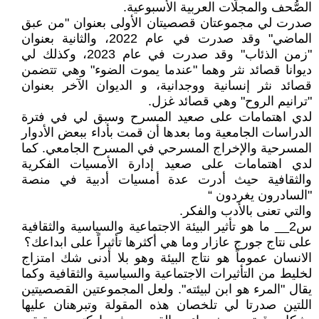
الصُّحف والمجلّات العربية الأسبوعية.
صدرت لي مجموعتان قصصيتان الأولى بعنوان "من عبق
الماضي" وقد صدرت في عام 2022، والثانية بعنوان
"زمن الذئاب" وقد صدرت في عام 2023، وكذلك لي
ديوانا قصائد نثر وهما "عندما يموت الضوء" وهي تتضمن
قصائد نثر إنسانية ووجدانية، و الديوان الآخر بعنوان
"ترانيم الروح" وهي قصائد غزل.
لدي اهتمامات على صعيد المسرح وسبق لي في فترة
الدراسات الجامعية وما بعدها أن قمت بأداء ببعض الأدوار
المسرحية والإخراج المسرحي في المسرح الجامعي. كما
لدي اهتمامات على صعيد إدارة الأمسيات الفكرية
والثقافية حيث أدرت عدة أمسيات أدبية في منصة
"السادرون يغردون “
والتي تعنى بالأدب والفكر.
س2__ ما هو تأثير البيئة الاجتماعية والسياسية والثقافية
على نتاج جورج عازار وما هي أكثرها تأثيراً على ابداعك؟
الانسان عموماً هو نتاج البيئة وهو بلا أدنى شك امتزاج
لخليط من التأثيرات الاجتماعية والسياسية والثقافية وكما
يقال "المرء هو ابن لبيئته". ولعل المجموعتين القصصيتين
اللتين صدرتا لي تلخصان هذه المقولة وتبرهنان عليها