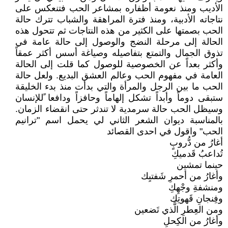
الأديب ومنذ نعومة أظفاره بمشاعر الحب فتنعكس على
نتاجاته الأدبية، ومنذ فترة المراهقة والشباب تترك حالة
الحب بصمتها على الكثير من هذه النتاجات ثم تتحول هذه
الحالة إلى مرحلة النضج والوصول إلى حالة عامة في
تذوق الجمال والتمتع بتفاصيله وصياغة أسس أكثر عمقاً
وأكثر بعداً عن الخصوصية للوصول كما قلت إلى الحالة
العامة في مفهوم الحب وعالم العشق البديع. ولعل حالة
الحب ما بين الرجل والمرأة والتي بدأت منذ بدء الخليقة
ستبقى دوماً وأبداً تشكل إلهاماً وحافزاً ودافعا ًللإنسان
وسيظل الحب حالة سرمدية لا تندثر حتى انقضاء الزمان.
بالمناسبة ديوان الشعر الثاني لي يحمل اسم "ترانيم
الحب" واقول في احدى القصائد
أغارُ من دُّروبٍ
تُداعبُ قَدميكِ
حينما تمشين
وأغارُ من أحمرِ شَفتيِك
ومنشفةِ وجْهِكِ
وفِنجانِ قَهوتِك
ومن العِطرِ الَّذي تَضعين
وأغارُ من الكِحلِ