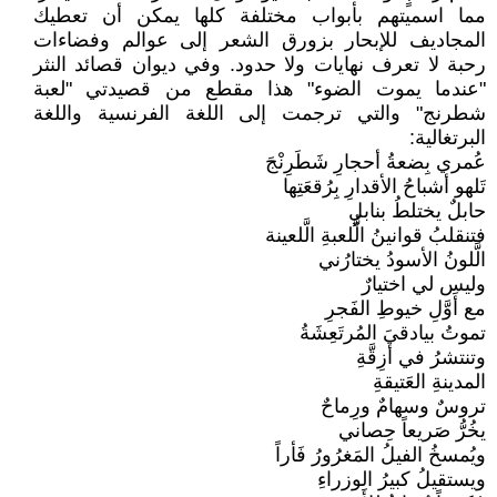
مما اسميتهم بأبواب مختلفة كلها يمكن أن تعطيك
المجاديف للإبحار بزورق الشعر إلى عوالم وفضاءات
رحبة لا تعرف نهايات ولا حدود. وفي ديوان قصائد النثر
"عندما يموت الضوء" هذا مقطع من قصيدتي "لعبة
شطرنج" والتي ترجمت إلى اللغة الفرنسية واللغة
البرتغالية:
عُمري بِضعةُ أحجارِ شَطَرِنْجَ
تَلهو أشباحُ الأقدارِ بِرُقعَتِها
حابلٌ يختلطُ بنابلٍ
فتنقلبُ قوانينُ الُّلعبةِ الَّلعينة
الَّلونُ الأسودُ يختارُني
وليس لي اختيارٌ
مع أَوَّلِ خيوطِ الفَجرِ
تموتُ بيادقيَ المُرتَعِشَةُ
وتنتشرُ في أزِقَّةِ
المدينةِ العَتيقةِ
تروسٌ وسهامٌ ورِماحٌ
يخُرُّ صَريعاً حِصاني
ويُمسخُ الفيلُ المَغرُورُ فَأراً
ويستقيلُ كبيرُ الوزراءِ