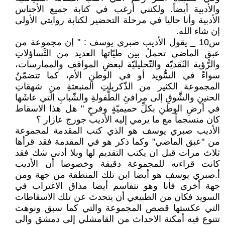
والأدبية أيضاً. ولكنني أرغب في كتابة جميع الأجناس
الأدبية وأنا حاليا في مرحلة التحضير لكتابة روايتي الأولى
إن شاء الله.
س10 _ يقول الأديب صبري يوسف : " إن مجموعة من
عبق الماضي تحملُ بين طيّاتها العديد من التَّساؤلاتِ
والرُّؤية النّقديّة والتّحليليّة لبعضِ المواقف والممارسات،
سواءً في السُّويد أو في الوطنِ الأم، كما تتضمّنُ
المجموعة الكثير من الذّكرياتِ المنبعثةِ من شهقاتِ
الحنينِ والشَّوقِ إلى مرافئِ الطُّفولةِ والشّبابِ الّتي عاشَها
في أرضِ الوطنِ بكلِّ حميميّةٍ وفرحٍ " هل هذا الاسقاط
كان منسجماً مع ما يرمي إليه الأديب جورج عازار ؟
الأديب صبري يوسف هو الذي كتب المقدمة لمجموعة
من "عبق الماضي" وكما ذكر هو في المقدمة فقد قرأها
ثلاث مرات قبل ان يكتب التقديم لها وبلا أدنى شك فقد
كانت قراءته للمجموعة دقيقة وخصوصا أن الأديب
أ.صبري يوسف هو أيضا ابن تلك المنطقة من جهة ومن
جهة أخرى فأنا وهو نتقاسم أيضا مذاق الاغتراب في
السويد فكان من الطبيعي أن يتحدث عن تلك الاسقاطات
التي عكستها قصص المجموعة والتي كما سبق ونوهت
تتنوع فيه أمكنة الاحداث من القامشلي إلى دمشق والى