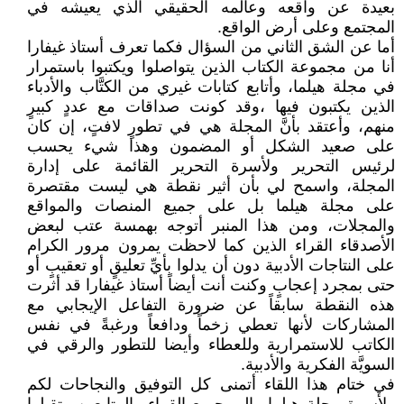
بعيدة عن واقعه وعالمه الحقيقي الذي يعيشه في
المجتمع وعلى أرض الواقع.
أما عن الشق الثاني من السؤال فكما تعرف أستاذ غيفارا
أنا من مجموعة الكتاب الذين يتواصلوا ويكتبوا باستمرار
في مجلة هيلما، وأتابع كتابات غيري من الكتَّاب والأدباء
الذين يكتبون فيها ،وقد كونت صداقات مع عددٍ كبيرٍ
منهم، وأعتقد بأنَّ المجلة هي في تطورٍ لافتٍ، إن كان
على صعيد الشكل أو المضمون وهذا شيء يحسب
لرئيس التحرير ولأسرة التحرير القائمة على إدارة
المجلة، واسمح لي بأن أثير نقطة هي ليست مقتصرة
على مجلة هيلما بل على جميع المنصات والمواقع
والمجلات، ومن هذا المنبر أتوجه بهمسة عتب لبعض
الأصدقاء القراء الذين كما لاحظت يمرون مرور الكرام
على النتاجات الأدبية دون أن يدلوا بأيِّ تعليقٍ أو تعقيبٍ أو
حتى بمجرد إعجابٍ وكنت أنت أيضاً أستاذ غيفارا قد أثرت
هذه النقطة سابقاً عن ضرورة التفاعل الإيجابي مع
المشاركات لأنها تعطي زخماً ودافعاً ورغبةً في نفس
الكاتب للاستمرارية وللعطاء وأيضا للتطور والرقي في
السويَّة الفكرية والأدبية.
في ختام هذا اللقاء أتمنى كل التوفيق والنجاحات لكم