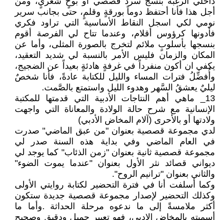
داخلي الرغبة بنسج سرد قصصي أو بوحٍ شعريٍ، ومن
أجل هذا فأنا أحتفظ دوماً بورقةٍ وقلمٍ، حتى بجانب سرير
نومي لكي اسجل النقاط الأساسية التي تراود فكري
فأدونها كرؤوس أقلام، وعندما تتاح لي الفرصة أقوم
بنسجها بأسلوبٍ ملائم لتخرج بالصورة المثلى، وأما عن
المكان والزمان فليس الأمر بالنسبة لي شديد التعقيد،
يكفي ان أكون منفرداً في غرفةٍ هادئةٍ بعيداً عن الضجيج،
وأُفضِّلُ فترات المساء والليل للكتابة عادةً، فأنا شخصٌ
ليليٌ يعشقُ السَّهر وهدوء الليل واستمتع بالصَّمت.
13_ ماهي أهم النتاجات الأدبية التي قدمتها للمكتبة
الإنسانية مع شرح حالة الولادة والمعاناة التي واجهت
ولادتها أو بالأحرى (آلام المخاض الأدبي)
لدي مجموعة قصصية بعنوان "من عبق الماضي" صدرت
في العام الماضي وفي بداية هذه السنة صدر لي
مجموعة قصصية ثانية بعنوان "زمن الذئاب" كما يوجد لي
ديواني قصائد نثر الأول بعنوان "عندما يموت الضوء"
والثاني بعنوان "ترانيم الروح".
وكما أسلفت أنا في فترة التحضير لكتابة روايتي الأولى
وكذلك التحضير لإصدار مجموعة قصصية جديدة ستكون
أكثر ملامسةً إلى ما ندعوه مرحلة الحداثة .وأما ما
أسميته بالمخاض الادبي، فهو تعبير جميل ودقيق وصحيح