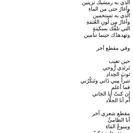
الذي به رمشيك تزينين
وأغارُ حتى من الماءِ
الَّذي به تستحمين
وأغارُ من لُونِ العُتمَةِ
التي تلفُّك بسكينةٍ
وتهدهدُك حينما تنامين
وفي مقطع آخر
حين تغيب
تَرتَدي رُّوحي
ثوبَ الحِدادِ
تتبرأُ مِني ذَاتي وتَنكُرُني
فما أعلم
إِن كنتُ أنا الجَاني
أم أنا الجلَّاد
مقطع شعري آخر
أنا الظامئُ
وينبوعُ المَاءِ