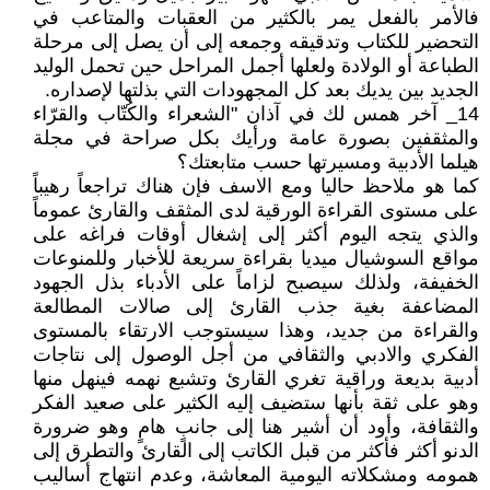
فالأمر بالفعل يمر بالكثير من العقبات والمتاعب في
التحضير للكتاب وتدقيقه وجمعه إلى أن يصل إلى مرحلة
الطباعة أو الولادة ولعلها أجمل المراحل حين تحمل الوليد
الجديد بين يديك بعد كل المجهودات التي بذلتها لإصداره.
14_ آخر همس لك في آذان "الشعراء والكُتّاب والقرّاء
والمثقفين بصورة عامة ورأيك بكل صراحة في مجلة
هيلما الأدبية ومسيرتها حسب متابعتك؟
كما هو ملاحظ حاليا ومع الاسف فإن هناك تراجعاً رهيباً
على مستوى القراءة الورقية لدى المثقف والقارئ عموماً
والذي يتجه اليوم أكثر إلى إشغال أوقات فراغه على
مواقع السوشيال ميديا بقراءة سريعة للأخبار وللمنوعات
الخفيفة، ولذلك سيصبح لزاماً على الأدباء بذل الجهود
المضاعفة بغية جذب القارئ إلى صالات المطالعة
والقراءة من جديد، وهذا سيستوجب الارتقاء بالمستوى
الفكري والادبي والثقافي من أجل الوصول إلى نتاجات
أدبية بديعة وراقية تغري القارئ وتشبع نهمه فينهل منها
وهو على ثقة بأنها ستضيف إليه الكثير على صعيد الفكر
والثقافة، وأود أن أشير هنا إلى جانبٍ هامٍ وهو ضرورة
الدنو أكثر فأكثر من قبل الكاتب إلى القارئ والتطرق إلى
همومه ومشكلاته اليومية المعاشة، وعدم انتهاج أساليب