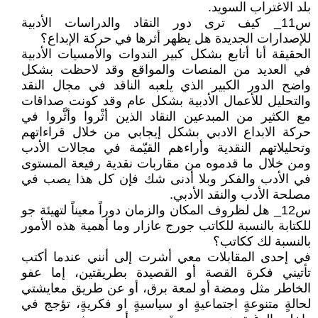
بلد الاغتراب السويد.
س11_ كيف ترى دور النقاد والدراسات الأدبية
للإصدارات الجديدة هل يظهر أثرها في حركة الإبداع؟
الحقيقة أنا أتابع بشكل كبير الندوات والأمسيات الأدبية
في العديد من المنصات والمواقع وقد لاحظت بشكل
واضح الدور الكبير الذي يلعبه الناقد في مجال النقد
والتحليل للأعمال الأدبية بشكل عام وقد كونت صداقات
مع الكثير من المبدعين النقاد الذين أثْروا وأثَّروا في
حركة الابداع الادبي بشكل إيجابي من خلال قراءاتهم
وتحليلاتهم النقدية وأراءهم القيّمة في مجالات الأدب
ومن خلال ما قدموه من مقاربات نقدية رفيعة المستوى
في الأدب والفكر وبلا أدنى شك فإن كل هذا يصب في
مصلحة الأدب والنقد الأدبي.
س12_ هل لظروف المكان والزمان دوراً معيناً لتهيئة جو
للكتابة بالنسبة للكاتب جورج عازار وما أهمية هذه الأمور
بالنسبة لك ككاتب؟
في إحدى المقابلات معي أشرت إلى أنني عندما أكتب
تأتيني فكرة القصة أو القصيدة بطريقتين، إما عفو
الخاطر مثل ومضة أو لمعة برق، أو عن طريق معايشتي
لحالةٍ متنوعةٍ اجتماعيةٍ او سياسيةٍ او فكريةٍ، تؤجج في