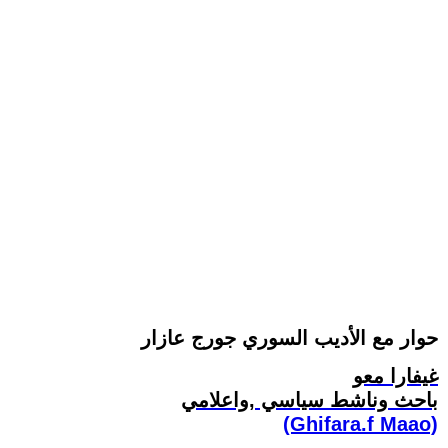
حوار مع الأديب السوري جورج عازار
غيفارا معو
باحث وناشط سياسي ,واعلامي
(Ghifara.f Maao)