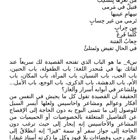
من ثغرِها يِنسَكِبُ
قتيلٌ في مَرمى
سِهامِ عينيها
تَرمي من غير حِسابٍ
من جِرابٍ
كُلَّما فَرِغَ
جِعابُ الفتنة
في الحالِ تفيض وتَمتلئُ
س4_ ما هو الباب الذي تفتحه القصيدة لك سريعاً عند
لقائك بها في مُنحدر اللغة؛ باب الطفولة، باب الحنين،
باب الحب، باب النسيان، باب المرأة، باب المكان، باب
الأم، باب الدهشة، باب الذكرى، باب الوجع، باب الأمل...
وللشاعر في أبوابه أسرار وألغاز؟
الحقيقة أن القصيدة تقول كل ما يجيش في النفس من
أفكار وعوالم ومشاعر واحاسيس ولعلها أيسر السبل
للوصول إلى ما تتمنى البوح به دون الحاجة إلى الإفصاح
عن التفاصيل المتعلقة بالخصوصيات أو الحميميات من
المشاعر والأحاسيس إنه إبحار إلى حيث ترغب دون
الحاجة إلى جواز سفر أو سمة "فيزا" إنه انطلاقٌ إلى
عالم رحبٍ وفضاءات بلا قيود وكل ما ذكرته أستاذ غيفارا