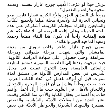
س1_ حبذا لو عرّف: الأديب جورج عازار بنفسه، وقدمه
لمحبيه وقراءه وبالتفصيل؟
مرحباً بك الصديق العزيز والأخ الكريم غيفارا فارس معو
وتحياتي الحارة لك ولأسرة مجلة هيلما ولجميع الكتَّاب
والمتابعين والقراء لمجلتكم الكريمة، أشكركم على هذه
اللفتة الجميلة وعلى إتاحة الفرصة لي للالتقاء بكم عبر
هذه المقابلة راجياً أن يكون هذا اللقاء ممتعاً وجميلاً
ومفيداً لما فيه الخير والفائدة.
اسمي جورج عازار شاعر وقاص سوري من مدينة
القامشلي والتي شهدت مرحلة طفولتي ومرحلة
المراهقة وحتى حصولي على شهادة الدراسة الثانوية،
حيث توجهت بعدها إلى العاصمة السورية دمشق لمتابعة
دراساتي الجامعية، وبعد التخرج عملت في مجال
التَّدريس في بعض المدارس الثّانويّة في دمشق لعدّة
سنوات قبل أن أتوجّه للعمل في اتّحاد الكتاب العرب،
حيث بقيت موظّفاً هناك إلى أن قرَّرت الهجرة والارتحال
والالتحاق بالأهل، في السُّويد حيث ما أزال أعمل وأقيم
هناك. بدأ اهتمامي بحقل الكتابة والأدب منذ الصِّغر وقمت
بنشر العديد من المقالات الأدبيّة والسِّياسية والقصص
القصيرة والقصائد الشّعريّة والخواطر الأدبيّة في بعض