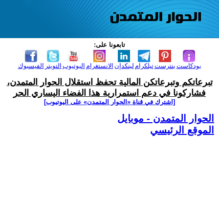
تابعونا على:
بودكاست
بنترست
تيلكرام
لينكدإن
الانستغرام
اليوتيوب
التويتر
الفيسبوك
تبرعاتكم وتبرعاتكن المالية تحفظ استقلال الحوار المتمدن،
فشاركونا في دعم استمرارية هذا الفضاء اليساري الحر
[اشترك في قناة ‫«الحوار المتمدن» على اليوتيوب]
الحوار المتمدن - موبايل
الموقع الرئيسي