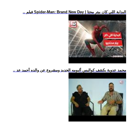
.. فيلم Spider-Man: Brand New Day | البداية اللي كان بيتر محتا
.. محمد عدوية يكشف كواليس ألبومه الجديد ومشروع عن والده أحمد عد