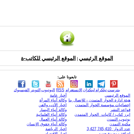
الموقع الرئيسي
الموقع الرئيسي للكاتب-ة
|
تابعونا على:
بنترست
تيلكرام
لينكدإن
الانستغرام
RSS
اليوتيوب
التويتر
الفيسبوك
الموقع الرئيسي
أخبار عامة
هيئة ادارة الحوار المتمدن - للإتصال بنا
وكالة أنباء المرأة
إحصائيات مؤسسة الحوار المتمدن
اخبار الأدب والفن
قواعد النشر
وكالة أنباء اليسار
ابرز كتاب / كاتبات الحوار المتمدن
وكالة أنباء العلمانية
يوتيوب التمدن
وكالة أنباء العمال
مكتبة التمدن
وكالة أنباء حقوق الإنسان
عدد الزوار: 3,427,745,410
اخبار الرياضة
اضافة موضوع جديد
اخبار الاقتصاد