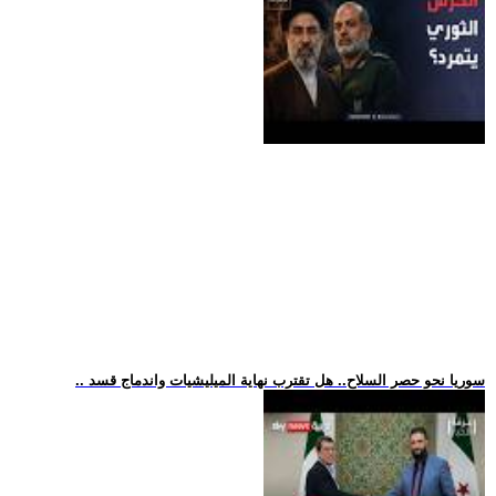
.. سوريا نحو حصر السلاح.. هل تقترب نهاية الميليشيات واندماج قسد