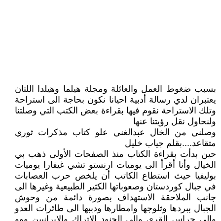
بسبب ضغوط العمل والعائلة ومجلة هيلما وهيلدا اللتان
يعتبران لدي رسالة أدبية احيانا نكون بحاجة الى استراحة
وتلك الاستراحة نقوم فيها بقراءة بعض الكتب التي وصلتنا
ولنحاول نقل رؤيتنا عنها
وصلني من الخال عبدالغني علو كتاب مذكرات ثوري
متقاعد....بقلم جياب خليل
حين بدأت بقراءة الكتاب منذ الصفحات الأولى ذهب بي
الخيال وأنا أقرأ الى يوميات ارنستو تشي غيفارا يوميات
بوليفيا حيث استطاع الكاتب أن يلخص حرب العصابات
في جبال كوردستان وصعوباتها الكثير الطبيعية وغيرها الى
جانب الملاحقة الاستهداف بصورة دائمة من وحوش
الجبال ببردها وثلوجها وامطارها ودببها الى طائرات العدو
والى حراس القرى والى الجنود الاتراك والايرانيين ووو