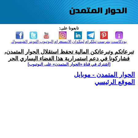
تابعونا على:
بودكاست
بنترست
تيلكرام
لينكدإن
الانستغرام
اليوتيوب
التويتر
الفيسبوك
تبرعاتكم وتبرعاتكن المالية تحفظ استقلال الحوار المتمدن،
فشاركونا في دعم استمرارية هذا الفضاء اليساري الحر
[اشترك في قناة ‫«الحوار المتمدن» على اليوتيوب]
الحوار المتمدن - موبايل
الموقع الرئيسي