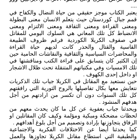
....
يعتبر الكتاب موجز حقيقي من حياة النضال والكفاح في
قمم جبال كوردستان حيث يتعلم الانسان معنى البطولة
ومعنى القراءة ومعنى الثقافة ومعنى الالتزام ومعنى
الانضباط كل تلك المعاني هي السلوك اليومي للمقاتل
في صفوف الكريلا الكوردية فرغم ظروف الطبيعة
القاسية والقتال والحذر كانت لديهم حياة القراءة
والمحاضرات السياسية والثقافية والنقاشات الحامية حين
إن الكثير كان يتسابق على قراءة الكتب ومناقشتها في
تلك الامسيات وفي مكتباتهم المتنقلة تحت ظلال الاشجار
او داخل إحدى الكهوف .
حين نستعيد مع المقاتل في الكريلا جياب تلك الذكريات
نتعايش معها بكال تفاصيلها بالروح الثورية التي رافقتهم
كل تلك السنوات دون أن تكسر من ارادتهم من أجل
هدفهم المنشود .
ويحدثنا جياب بعفوية عن كل ما كان يحدث معهم من
لحظات مضحكة ومبكية ومؤلمة وكيف كان المقاتلين او
الرفاق يتجاوزنها بإرادة وتصميم من أجل بلوغ أهدافهم .
كما يحدثنا أيضا عن الاختلافات الفكرية والاجتماعية
والطبقية التي استطاع مقاتل الكريلا تجاوزها والعمل