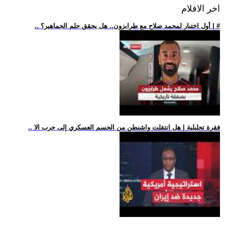
اخر الافلام
.. أول اختبار لمحمد صلاح مع طرابزون.. هل يحقق حلم الجماهير؟ | #
.. فقرة تحليلية | هل انتقلت واشنطن من الحسم العسكري إلى حرب الا