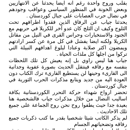
بقلب وروح واحدة رغم انه ايضا يحدثنا عن الانتهازيين
وبعض الخونة في المنظور السياسي وعواقب وجودهم
في نضال حرب العصابات على جبال كوردستان .
يحدثنا جياب عن الرفاق الذين فقدوا اطرافهم تحت
الثلوج وكيف ان الثلج كان عدو آخر للكريلا في حربهم مع
الجنود والاستخبارات وحراس القرى في النيل من مقاتل
الكريلا ولكنه ايضا يفشل في كل مرة عن كسر ارادتهم
ويمضون اكثر صلابة وعنادا لبلوغ اهدافهم النبيلة التي
تركوا من اجلها كل ملذات الحياة .
جياب هنا ليس راوي بل إنه يعيش كل تلك اللحظات
بنفسه مع رفاقه فينتقل الحديث بصورة عفوية وجدانية
الى القارىء وحينها لن يستطيع القارىء ترك الكتاب دون
العودة اليه من جديد ويتابع مذكرات الحرب الثورية في
جبال كوردستان .
تحضر ارواح شهداء حركة التحرر الكوردستانية بكافة
اساليب النضال من خلال مذكرات جياب فالشخصية هنا
بعيدة جدا حيث يطفوا روح نحن روح الجماعة على جميع
تلك الاحاديث .
لم يذكر الكاتب شيئا شخصيا بقدر ما كتب ذكريات جميع
رفاقه وتضحياتهم الجسام