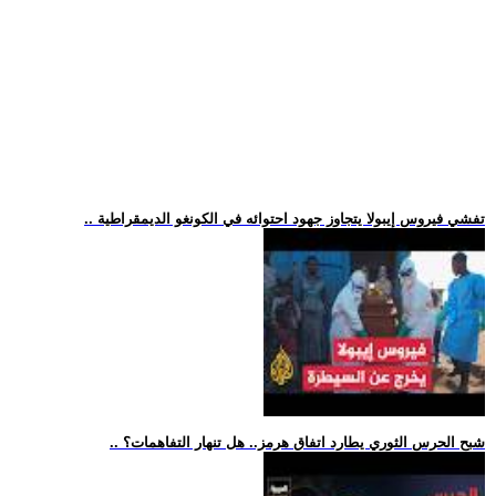
.. تفشي فيروس إيبولا يتجاوز جهود احتوائه في الكونغو الديمقراطية
.. شبح الحرس الثوري يطارد اتفاق هرمز.. هل تنهار التفاهمات؟