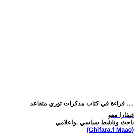
قراءة في كتاب مذكرات ثوري متقاعد ....
غيفارا معو
باحث وناشط سياسي ,واعلامي
(Ghifara.f Maao)