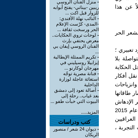
-
منزل الفنان الروسي
ً عن هذا
ريبين -بيناتي- يفتح أبوابه
للزوار قبل اكت ...
-
النائب نهلة الأفندي:
-المدى- كرّست الإعلام
الحر ورسخت ثقافة ...
لشعر الحر
-
لوحات تروي الحكايات..
معرض يحتفي بإرث
الفنان الروسي إيفان بي
 تعبيري ؛
...
-
تكريم الممثلة الإيطالية
واصلة بلا
إيزابيلا روسيليني في
ل الحكاية
مهرجان لوكارنو ...
-
فنانة مصرية توجّه
نقل أفكار
استغاثة عاجلة لوزارة
انزياحات
الداخلية
-
أصالة تعود إلى دمشق
ر طاقاتها
بعد غياب.. رحلة إلى
صر الإدهاش
البيوت التي خبأت طفو ...
ذا الأهمية الفائقة في هذا الجنس الأدبي الجميل الذي كانت بداياته في عام 2015
المزيد.....
العراقيين
كتب ودراسات
التجربة ،
-
ديوان 24 شعر / منصور
الريكان