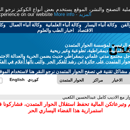
ة التصفح والنشر، الموقع يستخدم بعض أنواع الكوكيز نرجو النق
More info - المزيد
experience on our website
الفن
-
وكالة أنباء اليسار
-
وكالة أنباء العلمانية
-
وكالة أنباء العمال
-
وكا
الاقتصاد
-
اخبار الطب والعلوم
 الرئيسي لمؤسسة الحوار المتمدن
، علمانية، ديمقراطية، تطوعية وغير ربحية
ل مجتمع مدني علماني ديمقراطي حديث يضمن الحرية والعدالة الاجتم
حوار المتمدن على جائزة ابن رشد للفكر الحر والتى نالها أعلام في الفك
م مشاكل تقنية في تصفح الحوار المتمدن نرجو النقر هنا لاستخدام الموقع
كوردي
English
الاخبار
مراكز
الحوار المتمدن
ار مع الاديب كامل عبدالحسين الكعبي
 وتبرعاتكن المالية تحفظ استقلال الحوار المتمدن، فشاركونا 
استمرارية هذا الفضاء اليساري الحر