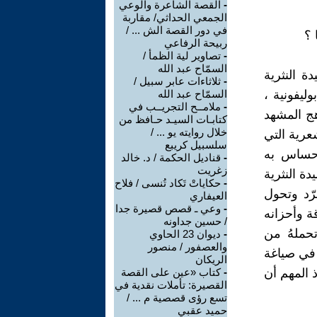
-
القصة الشاعرة والوعي
الجمعي الحداثي/ مقاربة
في دور القصة الش ... /
ربيحة الرفاعي
-
تصاوير لية الظمأ /
السمّاح عبد الله
ة النثرية
-
ثلاثاءات عابر سبيل /
ليفونية ،
السمّاح عبد الله
-
ملامــح التجريــب في
هج المشهد
كتابـات السيـد حـافظ من
خلال روايته يو ... /
عرية التي
سلسبيل كريبع
لإحساس به
-
قناديل الحكمة / د. خالد
زغريت
ة النثرية
-
حكاياتْ تَكاد تُنسى / فلاح
رّد وتحول
العيفاري
-
وعي ـ قصص قصيرة جدا
ة وأحزانه
/ حسين جداونه
تحملهُ من
-
ديوان 23 الحاوي
والعصفور / منصور
 في صياغة
الريكان
ذ المهم أن
-
كتاب «عين على القصة
القصيرة: تأملات نقدية في
تسع رؤى قصصية م ... /
حميد عقبي