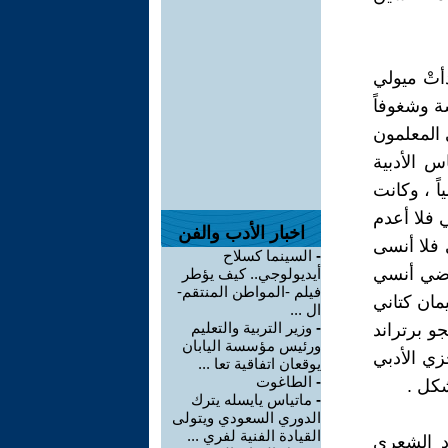
دأتْ ميولي
ة وشغوفاً
 المعلمون
س الأدبية
اً ، وكانت
ي فلا أعدم
اخبار الأدب والفن
 فلا أنسى
-
السينما كسلاح
ماضي أنسي
أيديولوجي.. كيف يؤطر
فيلم -المواطن المنتقم-
مان كتاني
ال ...
-
وزير التربية والتعليم
و برتراند
ورئيس مؤسسة اليابان
جزي الأدبي
يوقعان اتفاقية تعا ...
-
الطاغوت
شكل .
-
ماتياس يايسله يترك
الدوري السعودي ويتولى
القيادة الفنية لفري ...
د الشعري