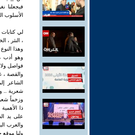
فيجعلنا ن
الأسلوب الم
لي كتابات م
، النثر ، ا
وهذا النوع
وهو أدب ما
فواصل ولا 
والقصة ، غ
الشاعر إل
شعرية .. و
وزخماً شعور
على يد الد
والعرب الب
ولنا موقع 