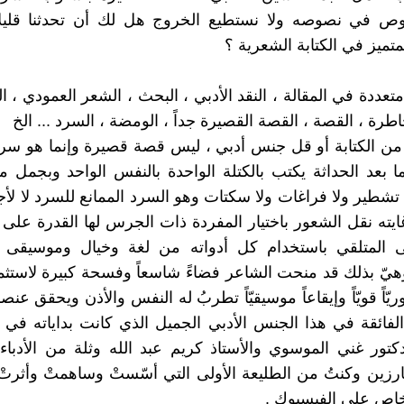
غوص في نصوصه ولا نستطيع الخروج هل لك أن تحدثنا قليلا
تميز في الكتابة الشعرية ؟
تعددة في المقالة ، النقد الأدبي ، البحث ، الشعر العمودي ، ا
لخاطرة ، القصة ، القصة القصيرة جداً ، الومضة ، السرد ... الخ
 من الكتابة أو قل جنس أدبي ، ليس قصة قصيرة وإنما هو سرد
 بعد الحداثة يكتب بالكتلة الواحدة بالنفس الواحد وبجمل مت
تشطير ولا فراغات ولا سكتات وهو السرد الممانع للسرد لا لأج
ايته نقل الشعور باختيار المفردة ذات الجرس لها القدرة على 
ى المتلقي باستخدام كل أدواته من لغة وخيال وموسيقى و
هيّ بذلك قد منحت الشاعر فضاءً شاسعاً وفسحة كبيرة لاستثما
يّاً قويّاً وإيقاعاً موسيقيّاً تطربُ له النفس والأذن ويحقق عن
كتور غني الموسوي والأستاذ كريم عبد الله وثلة من الأدباء 
ارزين وكنتُ من الطليعة الأولى التي أسّستْ وساهمتْ وأثرتْ 
خاص على الفيسبوك .