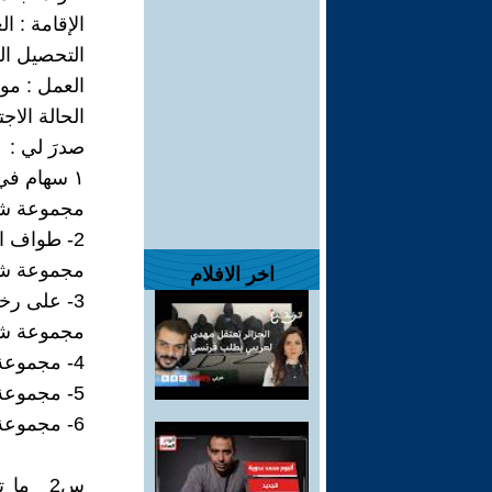
الإقامة : ال
التحصيل الع
العمل : م
الحالة الاج
صدرَ لي :
١ سهام في مرامي الأفق
مجموعة شعري
2- طواف المداءات
مجموعة شعري
اخر الافلام
3- على رخام الشمس
مجموعة شعري
4- مجموعة قصصية / مخطوط
5- مجموعة خواطر / مخطوط
6- مجموعة ومضات / مخطوط
س2_ ما