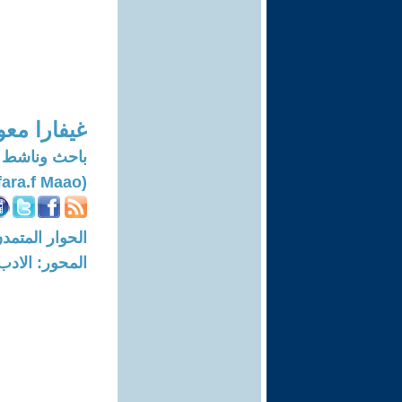
غيفارا معو
باحث وناشط 
(Ghifara.f Maao)
الحوار المتمدن-العدد: 7475 - 22
المحور: الادب