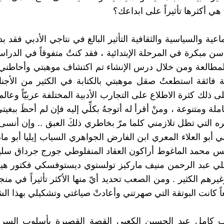
هي أكثرها تأثيراً على ابداعك؟
تماعية والسياسية والثقافية التأثير البالغ في نتاجي الأدبي فقد ب
سن مبكرة في المرحلة الإبتدائية ، فقد كنتُ متفوقاً في الدراس
المطالعة ومن خلال درس الإنشاء تم اكتشاف موهبتي وأحاطني
ية فائقة استطعتُ صقل موهبتي بالكتابة في الكثير من الأجنا
ذلك كثرة الاطلاع على التجارب الأدبية المختلفة عربيّاً وعالمي
لة ومتنوعة ، ومنْ أقرأ له أتوجهُ بكلِّي إليه فإن لم أحظَ ببغيت
 التي تظل تلازمني كلما مرّ بخاطري ذلكَ العبق .. وإن أنسى
بي أبو العلاء المعري ابن الفارض الجواهري السياب إيليا أبو 
يس محمد الماغوط أراكون العقاد المنفلوطي جورج جرداق سلي
لي عبد الرحمن منيف ماركيز تولستوي ديستوفسكي فكتور هيج
يرهم الكثير . ومن الصعب تحديد أيّ منها الأكثر تأثيراً في من
عاً كانت البوتقة التي صهرتني وأعادتْ صياغتي وتشكيلي بهذا ال
تب كامل عبد الحسين الكعبي القصة القصيرة بأسلوب السر