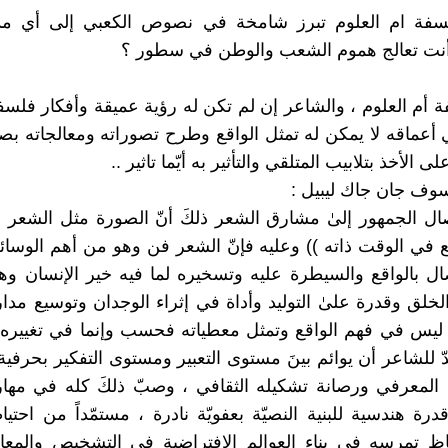
لفلسفة ام العلوم تبرز شامخة في نصوص الكعبي إلى أي 
أنت تعالج هموم الشعب والوطن في سطور ؟
ة أم العلوم ، والشاعر إن لم تكن له رؤية عميقة وأفكار فلس
أعماقه لا يمكن له تمثل الواقع وطرح تصوراته ومعالجاته ب
لى الأخذ بتلابيب المتلقي والتأثير به أيّما تاثير ..
سوف جان جاك ليبيل :
يصال الجمهور إلىٰ مشارق الشعر ذلكَ أنّ الصورة مثل الشعر ،
مع في الوقت ذاته )) وعليه فإنّ الشعر فن وهو من أهم الوسائ
صال بالواقع والسيطرة عليه وتسخيره لما فيه خير الإنسان وهو 
خلق وقدرة علىٰ التوليد وأداة في إثراء الوجدان وتوسيع مدا
ة ليس في فهم الواقع وتمثل معطياته فحسب وإنما في تغييره 
دّ للشاعر أن يوائم بينَ مستوى التعبير ومستوى التفكير بحرفية
لمعرفي ورصانة تشكيله الثقافي ، وصبّ ذلكَ كله في مهارا
درة هندسية للبنية النصيّة بعفويّة نادرة ، مستمّداً من احتي
حاظ تمرسه في بناء العوالم الافتراضية في التشخيص والمعا