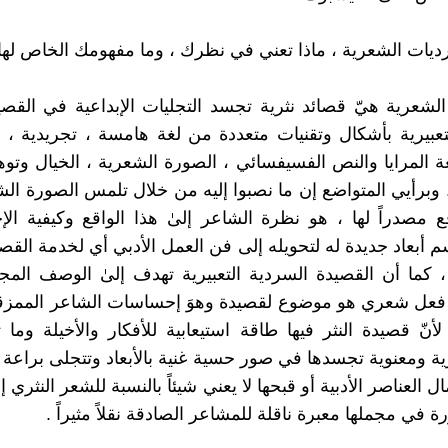
لشعرية هيّ قصائد نثرية تجسد التجليات الإبداعية في القصيد
تعبيرية بأشكال وتقنيات متعددة من لغة هامسة ، تجريدية ، بو
ة المرايا والنص الفسيفسائي ، الصورة الشعرية ، الخيال وتو
 وبرأيي المتواضع إن ما نصبوا إليه من خلال تلمس الصورة الش
ع مصدراً لها ، هو نظرة الشاعر إلىٰ هذا الواقع وكيفية ا
 أبعاد جديدة له لتحويله إلى فن العمل الأدبي أي لخدمة القصيد
، كما أن القصيدة السردية التعبيرية تهدف إلىٰ الوصف المج
ٰ فعل شعري هو موضوع لقصيدة وهوَ إحساسات الشاعر الممزق
لأنّ قصيدة النثر فيها طاقة استيعابية للأفكار والأخيلة وما 
ية ومعنوية تجسدها في صور حسية غنية بالأبعاد وتتجلى براعة
ال العناصر الأدبية أو قبحها لا يعني شيئاً بالنسبة للشعر النثري إ
 في مجملها معبرة ناقلة للمشاعر الصادقة نقلاً مثيراً .