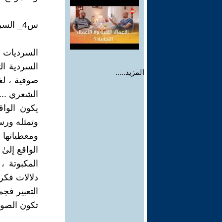
س4_ السرديات الشعرية ، ماذا تعني في نظرك ، وما مفهومك الخاص لها ؟
السرديات ا
السردية ال
المزيد.....
صوفية ، لغ
الشعري ...
يكون الواق
وتمثله ورسم
ومعطياتها 
الواقع إلى
المكبوتة ، 
دلالات فكر
التعبير فجم
تكون الصورة