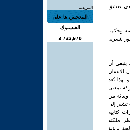
مدى تعشق
المزيد.....
المعجبين بنا على
الفيسبوك
فية وحكمة
3,732,970
صور شعرية
 ينبغي أن
ل للإنسان
بهذا يُعد
ركه بمعنى
وبنائه من
 تشير إلىٰ
ت كتابية
اطي ملكته
لجة برؤية