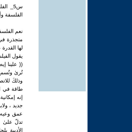
س5_ ا
الفلسفة و
نعم الفلسف
متجذرة في 
لها القدرة ع
يقول الفيل
(( علينا إ
تُرىٰ وتُس
وذلكَ للات
طاقة في ال
إنه إمكاني
جديد ، ولاب
عمق وعيه ا
تدلّ علىٰ ق
الأدبية بل