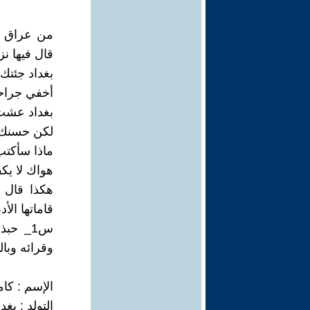
من عراق ال
قال فيها نز
بغداد جئتك 
أخفي جراحا
بغداد عشت
لكن حسنك 
ماذا سأكتب
هواك لا يك
هكذا قال 
قاماتها الأد
س1_ حب
وقرائه وبا
الإسم : كام
التولد : بغداد 3