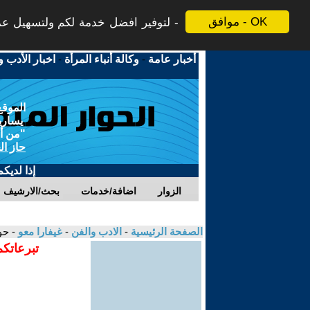
موافق - OK
لتوفير افضل خدمة لكم ولتسهيل عملي
أخبار عامة
-
وكالة أنباء المرأة
-
اخبار الأدب و
الموقع
يسارية
"من أج
حاز ال
إذا لديك
الزوار
اضافة/خدمات
بحث/الارشيف
الصفحة الرئيسية
-
الادب والفن
-
غيفارا معو
- حو
تبرعاتكم