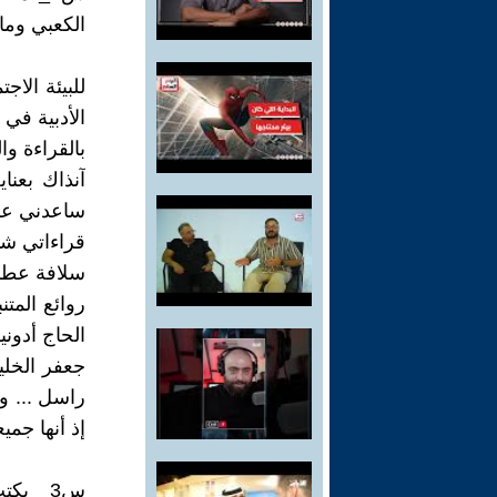
الكعبي وما 
للبيئة الاج
الأدبية في 
بالقراءة و
آنذاك بعنا
ساعدني على 
قراءاتي شام
سلافة عطره
روائع المتن
الحاج أدون
جعفر الخلي
راسل ... وغ
إذ أنها جمي
س3_ يك