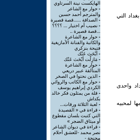
الهايكست نينة السرتاوي
-
حوار مع الشاعر
والمترجم أحمد حسين
غداد التي
-
الصداقة ......قصة قصيرة
-
نصيب أم اختيار ... ؟؟؟؟
...قصة قصيرة ..
-
حوار مع الشاعرة
والكاتبة والفنانة الأمازيغية
فتيحة بنزكري
-
أبْحَث عَنْك
-
مَازِلْت أبْحَث عَنْك
-
حوار مع الشاعرة
المتألقة عبير دريعي
-
الذين نحتوا في الصخر
-
حوار مع الكاتب والروائي
اد واحدى
الكردي إبراهيم يوسف
-
قلة من يمثلون فكر خالد
بكداش
ها لمحبيه
-
لعبة الثلاثة ورقات...
-
قراءة في « القصيدة
التي كتبت بلسان مقطوع
أو ميثاق الضجر »
-
قراءة في ديوان الشاعر
نصر محمد -للعشق أحلام
مجنحة -