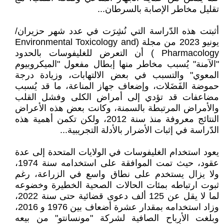
تقليل مخاطر الإصابة بالسرطان...
أثبتت هذه الدّراسة التي نُشِرَت في عدد شهر حزيران/
يونيو 2023 من مجلة (Environmental Toxicology and
Pharmacology ) أن التعرض للغليفوسات بالحدود
"الآمنة" يُسبب مخاطر منها إبطال مفعول "الميكروبيوم
المعوي" والتسبب في بعض الالتهابات، وزيادة درجة
حموضة الفَضَلات، وإضعاف جهاز المناعة، ما قد يُسبب
مضاعفات قد تؤدي إلى أمراض الكلى وفشل القلب
والأمراض المرتبطة بالسمنة، وكانت بعض هذه الأعراض
النتائج معروفة منذ سنة 2012، ولكن تكمن أهمية هذه
الدّراسة في إثبات الأضرار بالأدلة التجريبية...
يعود استخدام الغليفوسات في الولايات المتحدة إلى عدة
عقود، حيث تمت الموافقة على استخدامه سنة 1974،
ولا يزال يستخدم على نطاق واسع في الزراعة، رغم
ثبوت ارتباطه بمئات الحالات الصحية الخطيرة وخضوعه
لما لا يقل عن 125 ألف دعوى قضائية حتى سنة 2022،
وزاد استخدامه بمقدار عشرة أضعاف بين 1976 و 2016،
وبلغت الأرباح الصافية لشركة "مونسانتو" من بيعه