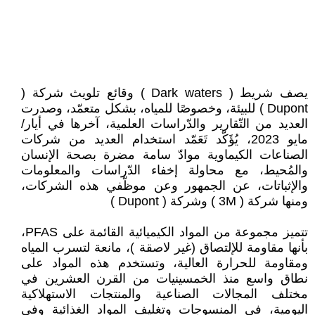
يصف شريط ( Dark waters ) وقائع تلويث شركة (
Dupont ) للبيئة، وخصوصًا للمياه، بشكل متعمّد، وصدرت
العديد من التّقارير والدّراسات العلمية، آخرها في أيار/
مايو 2023، يُؤَكّد تَعَمّد استخدام العديد من شركات
الصناعات الكيماوية موادّ سامة مضرة بصحة الإنسان
والمُحيط، مع محاولة إخفاء الدّراسات والمعلومات
والإثباتات، عن الجمهور وعن موظّفي هذه الشركات،
ومنها شركة ( 3M ) وشركة ( Dupont )
تتميز مجموعة من المواد الكيميائية القائمة على PFAS،
بأنها مقاومة للإلتصاق (غير لاصقة )، مانعة لتسرب المياه
ومقاومة للحرارة العالية، وتستخدم هذه المواد على
نطاق واسع منذ الخمسينيات من القرن العشرين في
مختلف المجالات الصناعية والمنتجات الاستهلاكية
اليومية، في المنسوجات وتغليف المواد الغذائية وفي