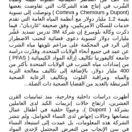
الشّرب في إنتاج هذه الشركات التي تفاوضت بعضها
(Dupont و Chemours و Corteva ) وتوصلت إلى تسوية
بقيمة 1,2 مليار دولار مع أنظمة المياه العامة التي تقدم
خدمات للسكان الأمريكيين، وفق صحيفة "غارديان"، فيما
ذكرت وكالة بلومبرغ إن شركة 3M تدرس تسديد عَشْر
مليارات دولار لتسوية دعوى قضائية لتجنب الاضطرار
إلى الرد في المحكمة على مزاعم تلويثها مياه الشرب
عن عمد في جميع أنحاء الولايات المتحدة، وقدّرت دراسة
جامعة كاليفورنيا تكاليف إزالة المواد الكيميائية ( PFAS )
من إمدادات مياه الشرب في الولايات المتحدة بأكثر من
400 مليار دولار، بالإضافة إلى تكاليف معالجة التربة
والمياه ومراقبة التلوث وتكاليف الرعاية الصحية
المرتبطة بالعديد من القضايا الصحية ذات الصلة...
أظهرت دراسات داخلية وخارجية، منذ ثمانينيات القرن
العشرين، ارتفاع حالات إنزيمات الكبد لدى العاملين
بشركة ( Dupont )، وعيوبًا خلقية في أطفال عمال
مصانعها وحالات إجهاض لدى النساء الحوامل، ولم تنشر
الشركة هذه المعلومات، بل عمدت إلى استبعاد النساء
في سن الإنجاب من التعرض المحتمل لإحدى المواد