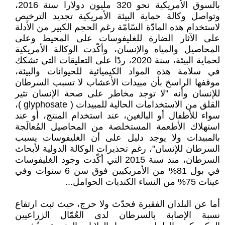
بالسوق الأمريكية نحو 320 مليون دولارا سنة 2016،
وتواصل وكالة حماية البيئة الأمريكية تجديد الترخيص
لاستخدام هذه المادّة السّامّة رغم الحجم الكبير من الأدلة
على الآثار الضارة للغليفوسات على المحيط وعلى
المحاصيل والمياه والإنسان، وأكّدت الوكالة الأمريكية
لحماية البيئة، سنة 2020، ردًا على التعليقات التي تشكك
في سلامة هذه المواد الكيميائية للحيوانات والبيئة،
موقفها الراسخ بأن مبيدات الأعشاب لا تسبب السرطان
للإنسان وأنه "لا توجد مخاطر على صحة الإنسان تثير
القلق من الاستخدامات الحالية للمبيدات ( glyphosate )،
سواء للأطفال أو البالغين، عند استخدام المنتج، أو عند
استهلاك الأطعمة المستخلصة من المحاصيل المُعالَجة
بالمبيدات ولا يوجد دليل على أن الغليفوسات يسبب
السرطان للإنسان"، رغم تحذيرات الوكالة الدولية لأبحاث
السرطان، منذ سنة 2015 التي أكّدت وجود الغليفوسات
في بول 81% من الأمريكيين فوق سن 6 سنوات وفي
عينات 75% من النساء الكنديات الحوامل...
أما عن البلدان الفقيرة فحدّث ولا حرج، حيث ثبت ارتفاع
نسبة الإصابة بالسرطان لدى العُمّال الزراعيين