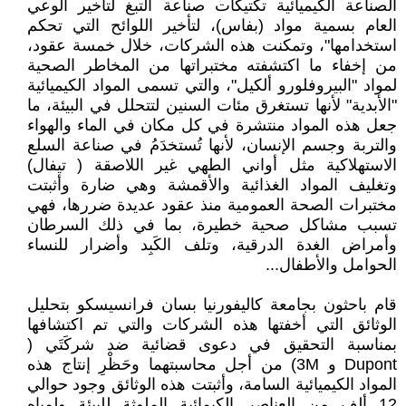
الصناعة الكيميائية تكتيكات صناعة التبغ لتأخير الوعي
العام بسمية مواد (بفاس)، لتأخير اللوائح التي تحكم
استخدامها"، وتمكنت هذه الشركات، خلال خمسة عقود،
من إخفاء ما اكتشفته مختبراتها من المخاطر الصحية
لمواد "البيروفلورو ألكيل"، والتي تسمى المواد الكيميائية
"الأبدية" لأنها تستغرق مئات السنين لتتحلل في البيئة، ما
جعل هذه المواد منتشرة في كل مكان في الماء والهواء
والتربة وجسم الإنسان، لأنها تُستخدَمُ في صناعة السلع
الاستهلاكية مثل أواني الطهي غير اللاصقة ( تيفال)
وتغليف المواد الغذائية والأقمشة وهي ضارة وأثبتت
مختبرات الصحة العمومية منذ عقود عديدة ضررها، فهي
تسبب مشاكل صحية خطيرة، بما في ذلك السرطان
وأمراض الغدة الدرقية، وتلف الكَبِد وأضرار للنساء
الحوامل والأطفال...
قام باحثون بجامعة كاليفورنيا بسان فرانسيسكو بتحليل
الوثائق التي أخفتها هذه الشركات والتي تم اكتشافها
بمناسبة التحقيق في دعوى قضائية ضد شركَتَي (
Dupont و 3M) من أجل محاسبتهما وحَظْرِ إنتاج هذه
المواد الكيميائية السامة، وأثبتت هذه الوثائق وجود حوالي
12 ألف من العناصر الكيمائية الملوثة للبيئة ولمياه