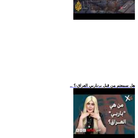
.. هل سمعتم من قبل بـ-باربي العراق-؟