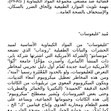
قضائية ضد مصنعي مجموعة المواد الكيماوية ( PFAS)،
بتهمة تلويث الموارد الطبيعية وإلحاق الضرر بالسكان،
والإستخفاف بالصحة العامة...
مُبيد "غليفوسات"
"غليفوسات" من المواد الكيماوية الأساسية لمبيد
الحشرات والنباتات الطفيلية "رونداب" الذي تصنعه
"مونسانتو" (الشركة الأمريكية التي اشترتها شركة باير،
ذات المنشأ الألماني)، وأصدرت مؤَخَّرًا جامعة "أيُوَا"
الأمريكية دراسة جديدة تُقدّم أول دليل تجريبي لمخاطر
التعرض للغليفوسات، ولو بالحدود المُعْتَبَرة رسميا "آمنة"،
ومن هذه المخاطر تعطيل ميكروبيوم أمعاء الثدييات،
ويتكون الميكروبيوم المعوي من تريليونات من الكائنات
الحية الدقيقة "الحميدة" (البكتيريا والخمائر والفطريات
وحتى بعض الفيروسات)، ويُشير مصطلح "ميكروبيوم"
إلى هذه الكائنات وجينوماتها الجماعية، ويساعد على
هضم الطعام ومحاربة العدوى وإنتاج فيتامين "ك" الخ ،
كما يُمَكّن من حماية الجهاز المناعي وصحة القلب، مع