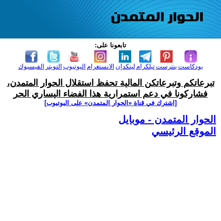
تابعونا على:
بودكاست
بنترست
تيلكرام
لينكدإن
الانستغرام
اليوتيوب
التويتر
الفيسبوك
تبرعاتكم وتبرعاتكن المالية تحفظ استقلال الحوار المتمدن،
فشاركونا في دعم استمرارية هذا الفضاء اليساري الحر
[اشترك في قناة ‫«الحوار المتمدن» على اليوتيوب]
الحوار المتمدن - موبايل
الموقع الرئيسي