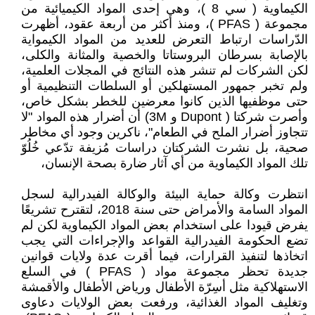
الكيماوية ( سي 8 )، وهي إحدى المواد الكيميائية من
مجموعة ( PFAS )، ومنذ أكثر من أربعة عقود، أظهرت
الدّراسات ارتباط التعرض للعديد من المواد الكيمواية
بالإصابة بسرطان البروستاتا والخصية والمثانة والكلى،
لكن الشركات لم تنشر هذه النتائج في المجلات العلمية،
ولم تخبر جمهور المستهلكين أو السلطات التنظيمية أو
حتى موظفيها الذين كانوا معرضين للخطر بشكل خاص،
وأصرت شركتا ( Dupont و 3M) أن أضرار هذه المواد "لا
تتجاوز أضرار الملح في الطعام"، ناكرين وجود أي مخاطر
صحية، بل نشرت الشركتان دراسات مُزيفة تدّعي خُلُوّ
تلك المواد الكيماوية من أي آثار ضارة بصحة الإنسان،
انتظرت وكالة حماية البيئة والوكالة الفيدرالية لسجل
المواد السامة والأمراض حتى سنة 2018، لتقترح تشريعًا
يفرض قيودا على استخدام بعض المواد الكيماوية لكن لم
تضع الحكومة الفيدرالية القواعد والإجراءات التي يجب
اتخاذها لتنفيذ القرارات، فيما أقرت عدة ولايات قوانين
جديدة تحظر مجموعة مواد ( PFAS ) في السلع
الاستهلاكية مثل أسِرّة الأطفال ورياض الأطفال والأقمشة
وتغليف المواد الغذائية، ورفعت بعض الولايات دعاوى