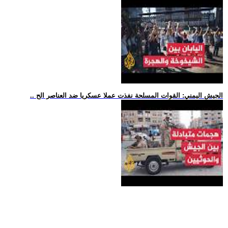
.. الجيش اليمني: القوات المسلحة نفذت عملا عسكريا ضد العناصر الح