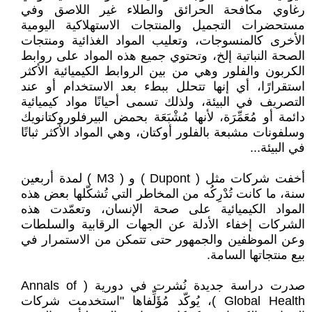
رغاوي مكافحة الحرائق والطلاء غير اللاصق وفي
مستحضرات التجميل والمنتجات الاستهلاكية اليومية
الأخرى كالمنسوجات، وتعليب المواد الغذائية ومنتجات
الصحة النباتية إلخ، وتحتوي جميع هذه المواد على روابط
الكربون والفلور وهي من بين الروابط الكيميائية الأكثر
استقرارًا، أي إنها تتحلل ببطء بعد الاستخدام أو عند
التصريف في البيئة، ولذلك تسمى أحيانًا مواد كيميائية
دائمة أو مُعَمِّرَة، لأنها مُشْبَعَة بحمض البيرفلوروكتانويك
وسلفونات مشبعة بالفلور أوكتان، وهي المواد الأكثر ثباتًا
في البيئة...
أخفت شركات مثل ( Dupont ) و ( M3 ) لمدة أربعين
سنة، ما كانت تُدْرِكُه من المخاطر التي تُشكّلها بعض هذه
المواد الكيميائية على صحة الإنسان، وتعمّدت هذه
الشركات إخفاء الأدلة عن الجهات الرقابية والسلطات
وعن الموظفين والجمهور حتى تتمكن من الاستمرار في
بيع منتجاتها السامة.
صدرت دراسة جديدة نُشرت في دورية ( Annals of
Global Health )، يُوكّد مُؤَلِّفاها "استخدمت شركات