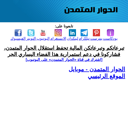
تابعونا على:
بودكاست
بنترست
تيلكرام
لينكدإن
الانستغرام
اليوتيوب
التويتر
الفيسبوك
تبرعاتكم وتبرعاتكن المالية تحفظ استقلال الحوار المتمدن،
فشاركونا في دعم استمرارية هذا الفضاء اليساري الحر
[اشترك في قناة ‫«الحوار المتمدن» على اليوتيوب]
الحوار المتمدن - موبايل
الموقع الرئيسي