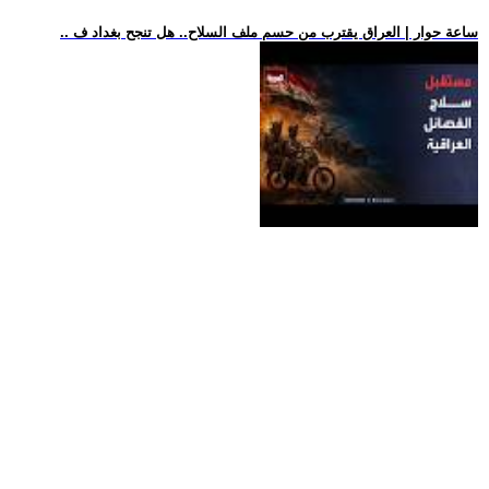
.. ساعة حوار | العراق يقترب من حسم ملف السلاح.. هل تنجح بغداد ف