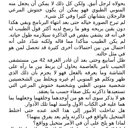
يحولاه لرجل أنيق. ولكن كل ذلك لا يمكن أن يجعل منه
المنوبي الطبوي فهو يمكن أن يكون خنتوش المرعي
فالرجلان يتشابهان كثيرا وفي كل شيء.
لم تبرح الصورة خياله حتى بعد انتهاء البرنامج وبقي هكذا
دون يقين يريحه وهو ما رسخ لديه أكثر قول الطبيب له
في أنه قد يشفي بنقص في الذاكرة سيلازمه طول حياته.
لم يكن الطبيب متأكدا مما قاله ولكنه شدّد على أنه
احتمال من بين احتمالات أخرى كثيرة قد تحصل لمن هو
في مثل حالته.
ظل أسابيع وحتى بعد أن غادر الغرفة 42 من مستشفى
الحبيب ثامر بالعاصمة يحاول أن يربط بين ما رآه على
الشاشة وما يعرفه بالفعل فهو لا يجزم بأن ذلك الذي
ظهر وتكلم هو المنوبي أم غيره ويخلط بين الشخصيتين
شخصية منوبي الطبي وشخصية خنتوش المرعي التي
تستعيدها ذاكرته بكل صفاء حسب ما يعتقد.
هو لا يذكر سوى أنه هو من أوجدهما وخلقهما وجعلهما بما
هما عليه في الكتاب الأول وأسند لهما تلك الأدوار.
هل تداخلت الأمور إلى هذا الحد عنده حتى اختلط
المتخيل بالواقع في ذاكرته ولم يعد يفرق بينهما؟
لماذا هو يلح على أن في الأمر متخيل وواقع؟