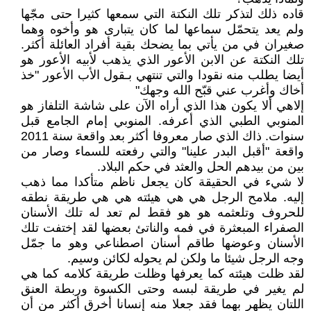
قاده ذلك لتذكر تلك النكتة التي سمعها كثيرا حتى مجّها
ولم يعد يتحمّل سماعها لما كان يتبارى هو وأخوه وهما
صغيران في من يأتي بما يضحك بقية أفراد العائلة أكثر.
تلك النكتة عن الابن الأعور الذي يذهب لأبيه الأعور هو
أيضا يطلب منه نقودا والتي تنتهي بـقول الأب الأعور "خذ
أخاك وأغرب عني قبّح الله وجهك"
إلاهي ألا يكون هذا الذي أراه الآن على شاشة التلفاز هو
المنوبي الطبي الذي أعرفه. المنوبي إمام الجامع قبل
سنوات. ذاك الذي صار معروفا أكثر بعد واقعة سنة 2011
واقعة "أقبل البدر علينا" والتي رفعته للسماء وصار من
بين من بيدهم الحل والعثد في حكم البلاد.
لا شيء في الحقيقة كان يجعل ناظم متأكدا مما ذهب
إليه. ملامح الرجل هي هي هيئته هي هي طريقة نطقه
للحروف وتلعثمه هو هو فقط لم تعد له تلك الأسنان
الصفراء المبعثرة في فمه والناتئ بعضها لقد إختفت تلك
الأسنان وعوضها طاقم أسنان اصطناعي وهو ما جمّل
وجه الرجل شيئا ما ولكن لم يحوله لكائن وسيم.
لقد ظلت هيئته كما يعرفها وظلت طريقة كلامه كما هي
لم يغير في طريقة لبسه وحتى الكسوة وربطة العنق
اللتان يظهر بهما فقد جعلا منه إنسانا أخرق أكثر من أن