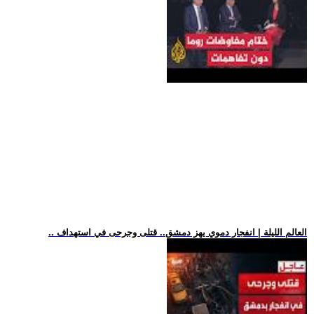
.. العالم الليلة | انفجار دموي يهز دمشق.. قتلى وجرحى في استهداف