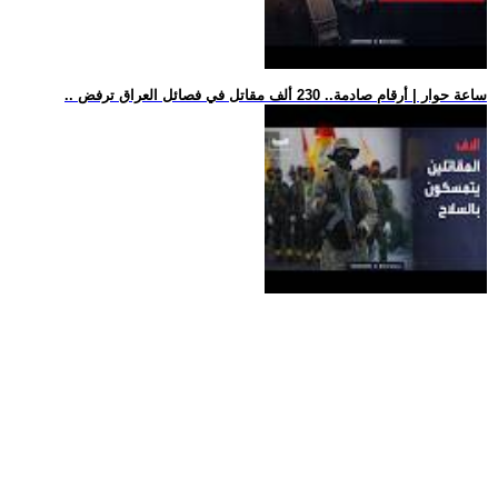
.. ساعة حوار | أرقام صادمة.. 230 ألف مقاتل في فصائل العراق ترفض