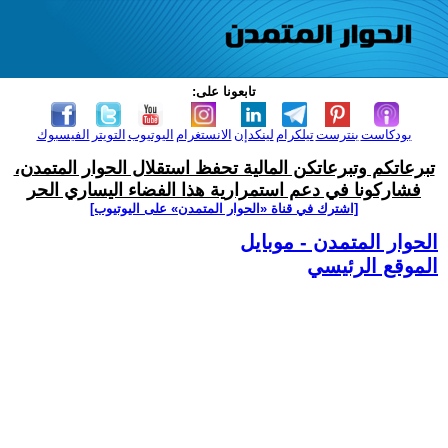
تابعونا على:
بودكاست
بنترست
تيلكرام
لينكدإن
الانستغرام
اليوتيوب
التويتر
الفيسبوك
تبرعاتكم وتبرعاتكن المالية تحفظ استقلال الحوار المتمدن،
فشاركونا في دعم استمرارية هذا الفضاء اليساري الحر
[اشترك في قناة ‫«الحوار المتمدن» على اليوتيوب]
الحوار المتمدن - موبايل
الموقع الرئيسي