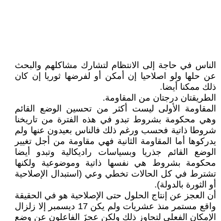
الناس في حاجة إلى الانتظام لتشارك مشاكلهم والبحث
عن حلها ولو اصلاحيا إن أمكن أو لفرضها ثوريا إن كان
ذلك ممكنا أيضا.
الطريقتان درجتان من المقاومة.
المقاومة الأولى ليست أكثر من تحسين الوضع القائم
وهي محكومة بشروط تبدو في هذه الفترة من تاريخنا
شروطا ذاتية فحسب ورغم ذلك فالناس بعيدون عنها ولم
يدركوها أما المقاومة الثانية فهي مقاومة من أجل تغيير
الوضع القائم جذريا وبسياسات راديكالية وتبدو أيضا
محكومة بشروط هي نفسها ذاتية وموضوعية ولكنها
تشترط في كل الحالات تخطي وعي (استبدال الإصلاحية
أو الثورة بالدولة).
أن العجز عن إنتاج الحلول حتى الإصلاحية هو في الحقيقة
واقع مستمر منذ عشريات ولم يكن 17 ديسمبر إلا زلزال
الإمكان الفعلي لتجاوز ذلك ولكن عجزَ الفاعلون عن وضع