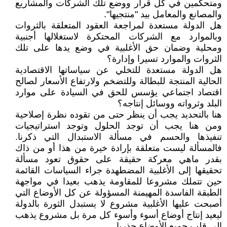
ومتحكمين في كل قرار ووضع تلك الشركات والمشاريع
والمصانع والمعامل بيد "منتجيها".
هل الدولة مستعدة لمراجعة العقود المتعلقة بالثروات
وبالموارد مع الشركات المحتكرة لاستغلالها أجنبية
ومحلية وضمان حق الأغلبية في وضع يدها على تلك
الثروات والموارد تسيرا وإدارة؟
هل الدولة مستعدة للتخلي عن سياساتها الاقتصادية
الحالية المنتجة للبطالة وللتضخم ولارتفاع الأسعار لصالح
اقتصاد اجتماعي يؤسس للحق في السيادة على موارد
البلد وثرواته ووسائل إنتاجه؟
هنا بالتحديد يجب أن ينظر حتى من تقوده نظرة إصلاحية
ومن هنا يجب أن توجد الحلول وتوجد استراتيجيات
تنفيذها والحسم في مسألة الاستبدال التي ذكرنا.
فالمسألة ليست متعلقة بإرادة خيرة من هذا أو من ذاك
بقدر ماهي معركة حقيقة على حقوق تعود مسألة
تحقيقها إلى الأغلبية المضطهدة جراء السياسات القائمة
حين تتملك مشروعا للمقاومة يذهب بعيدا في مواجهة
الطبقة الفاسدة المهيمنة المسؤولة عن كل الأوضاع التي
أصبحت عليها الأغلبية مشروع لا يستبدل الثورة بالدولة
ليعيد إنتاج أوضاع أسوء وأسوء كل مرة بل مشروع يذهب
إلى قلب جميع الأوضاع جذريا.