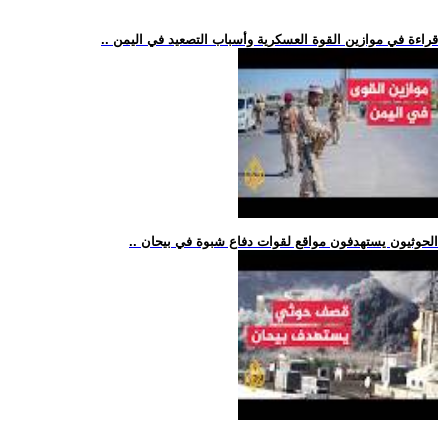
.. قراءة في موازين القوة العسكرية وأسباب التصعيد في اليمن
.. الحوثيون يستهدفون مواقع لقوات دفاع شبوة في بيحان