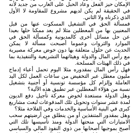
الإمكان حيز الفعل وعاد الحبل على الغارب من جديد لأنه
في الحقيقة لم يكن لديهم مشروع للمقاومة لا الأول
الذي ذكرناه ولا الثاني.
فمسألة الحق في التشغيل المسكوت عنها من قبل
المعنيين بها من المعطلين مثلا لم يعد ممكنا حلها بعيدا
عن حل مسائل أخرى كالمديونية وكمسألة الحق في
الموارد والثروات وعموما أصبحت مسألة لا يمكن
الحديث عن حلول متعلقة بها دون خوض معركة مصيرية
مع رأس المال والدولة وهيئاتهما التشريعية والتنفيذية بما
في ذلك الهيئات المسلحة.
فهل رأس المال بمقدوره مثلا اليوم تحمل أعباء إدماج
مليون معطل عبر التخفيض من ساعات العمل لكل اليد
العاملة وإلزام كل مؤسسة تونسية أو أجنبية بتشغيل
نسبة من هؤلاء المعطلين عبر تطبيق هذه الآلية؟
وهل الدولة مستعدة لخوض معركة تأجيل دفع الديون
لمدة عشر سنوات وتحويل تلك المدفوعات لبعث مشاريع
كبرى في البنية الأساسية والخدمات وفي الفلاحة مثلا؟
وهل بمقدور المتنفذين أو من ينطلق من أرضيتهم سحب
الامتيازات التي منحتها الدولة ومنذ تأسيسها تلك التي
أصبح بموجبها أصحابها من ذوي النفوذ المالي والسياسي