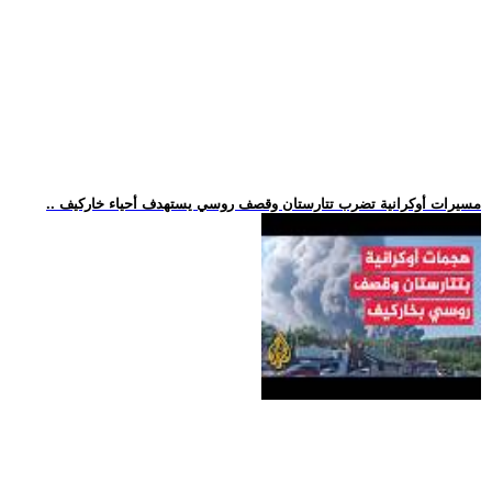
.. مسيرات أوكرانية تضرب تتارستان وقصف روسي يستهدف أحياء خاركيف