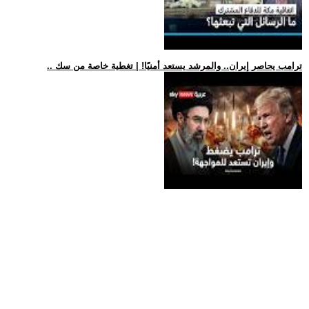
.. ترامب يحاصر إيران.. والمرشد يستعد أمنيًا! | تغطية خاصة من سك