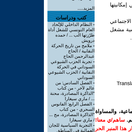
إمكانيتها
المزيد.....
كتب ودراسات
الاجتماعي
-
النظام الداخلي للإتّحاد
سية مشغل
العام التونسي للشغل أداة
طرّزتها الب ... / حمده
درويش
-
ملامح من تاريخ الحركة
النقابية / الحاج
عبدالرحمن الحاج
-
تجربة الحزب الشيوعي
السوداني في الحركة
النقابية / الحزب الشيوعي
السوداني
-
الفصل السادس: من
Transl
عالم لآخر - من كتاب
“الذاكرة المصادرة، محنة
... / ماري سيغارا
-
الفصل الرابع: الفانوس
السحري - من كتاب
اعية، والمساواة
“الذاكرة المصادرة، مح ...
م.
ساهم/ي معنا!
/ ماري سيغارا
-
التجربة السياسية للجان
رار هذا المنبر الحر
العمالية في المناطق