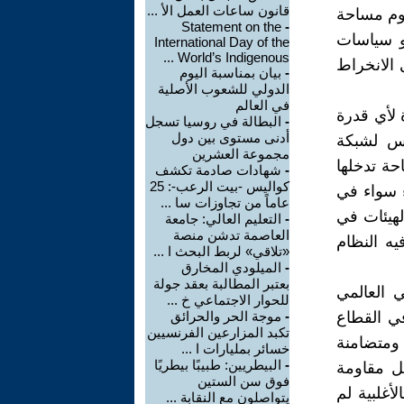
قانون ساعات العمل الأ ...
يوم مساحة
Statement on the
-
و سياسات
International Day of the
World’s Indigenous ...
 الانخراط
-
بيان بمناسبة اليوم
الدولي للشعوب الأصلية
في العالم
 لأي قدرة
-
البطالة في روسيا تسجل
أدنى مستوى بين دول
يس لشبكة
مجموعة العشرين
ة تدخلها
-
شهادات صادمة تكشف
كواليس -بيت الرعب-: 25
ء سواء في
عاماً من تجاوزات سا ...
لهيئات في
-
التعليم العالي: جامعة
العاصمة تدشن منصة
ه النظام
«تلاقي» لربط البحث ا ...
-
الميلودي المخارق
بعتبر المطالبة بعقد جولة
 العالمي
للحوار الاجتماعي خ ...
في القطاع
-
موجة الحر والحرائق
تكبد المزارعين الفرنسيين
 ومتضامنة
خسائر بمليارات ا ...
-
البيطريين: طبيبًا بيطريًا
ل مقاومة
فوق سن الستين
أغلبية لم
يتواصلون مع النقابة ...