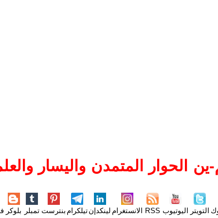
ين الحوار المتمدن واليسار والعلم
وك
التويتر
اليوتيوب
RSS
الانستغرام
لينكدإن
تيلكرام
بنترست
تمبلر
بلوكر
فل