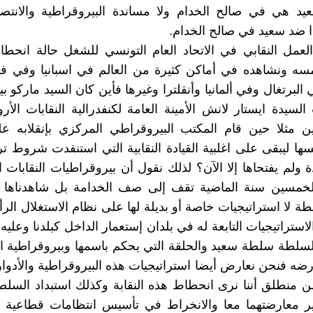
يد هي في صالح الخدام ولا مساندة البيروقراطية والانتصا
 ضد سعيد في صالح الخدام.
لعمل النقابي في الاتحاد العام التونسي للشغل حالة انحط
مسه ونشاهده في أماكن كثيرة من العالم في اسبانيا وفي ف
 البرتغال وفي ألمانيا وأنقلترا وغيرها فأين كان السيد ماركو بير
لسيدة ايستار لانش الأمينة العامة لكنفدرالية النقابات الأروب
ن مثلا حين قام المكتب البيروقراطي المركزي بإنقلابه عل
ها ليبقى على اغلبية القيادة النقابية التي استنفدت شروط 
ة ولم يفتحاها إلا الآن؟ لذلك نقول أن بيروقراطيات النقابات ا
لخمسين سنة الماضية تقف إلى صف الخدامة بل شاهدناها ه
ة لا استراتيجيات خاصة أو بديلة لها على نظام الاستغلال الرأ
ستراتيجيات التابعة له في بلدان إستعمار الداخل كبلدنا وعليه
السلطة سلطة سعيد والحلقة التي يحكم باسمها وبيروقراطية الات
رضه فنحن نعارض أيضا استراتيجيات هذه البيروقراطية والأدوار 
من منطلق أننا نرى انحطاط هذه النقابة وكذلك استبداد السل
 معارضتهما معا والانخراط في تأسيس انتظامات قطاعية