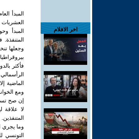
المبدأ الع
العشريات ا
اخر الافلام
المبدأ وحو
المتنفذة. 
وجعلها تن
بيروقراطيا
فأكثر بالد
الرأسمالي.
الماضية إل
ومع الخوان
إن صح تسمي
لا علاقة ل
المتنفذين.
وما يجري ا
التونسي ل