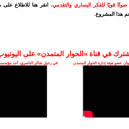
وتًا قويًا للفكر اليساري والتقدمي
،
انقر هنا للاطلاع على 
م هذا المشروع
.
شترك في قناة «الحوار المتمدن» على اليوتيوب
ز، عضو هيئة إدارة الحوار المتمدن
في رحيل شاكر الناصري، أحد مؤسسي 