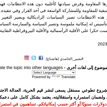
ها المقاومة وفرض سيادتها كأغلبية دون هذه الانتظامات فهي 
تبقية للمقاومة وللمشاركة الواسعة في أخذ القرار وفي تنفيذه.
ذه الانتظامات تصير السياسات الراديكالية ويصير التغيير 
تأسيس له إمكانية ملموسة وتصير السياسة والممارسة السيا
يست حكرا على الأقلية الرأسمالية والأقلية البيروقراطية النقابية.
#بشير_الحامدي (هاشتاغ)
موضوع إلى لغات أخرى -
ate the topic into other languages
Powered by
Translate
شروع تطوعي مستقل يسعى لنشر قيم الحرية، العدالة الاجتم
. ولضمان استمراره واستقلاليته، يعتمد بشكل كامل على دعمك
دعمكم بمبلغ 10 دولارات سنويًا أو أكثر حسب إمكانياتكم، تساهمون في استم