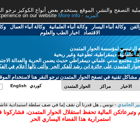
ة التصفح والنشر، الموقع يستخدم بعض أنواع الكوكيز نرجو النق
More info - المزيد
experience on our website
الفن
-
وكالة أنباء اليسار
-
وكالة أنباء العلمانية
-
وكالة أنباء العمال
-
وكا
الاقتصاد
-
اخبار الطب والعلوم
 الرئيسي لمؤسسة الحوار المتمدن
، علمانية، ديمقراطية، تطوعية وغير ربحية
ل مجتمع مدني علماني ديمقراطي حديث يضمن الحرية والعدالة الاجتم
حوار المتمدن على جائزة ابن رشد للفكر الحر والتى نالها أعلام في الفك
م مشاكل تقنية في تصفح الحوار المتمدن نرجو النقر هنا لاستخدام الموقع
كوردي
English
الاخبار
مراكز
الحوار المتمدن
ير الحامدي
- تونس ـ هل قدرنا أن نقف إما في صف سلطة استبدادية غاش
 وتبرعاتكن المالية تحفظ استقلال الحوار المتمدن، فشاركونا 
استمرارية هذا الفضاء اليساري الحر