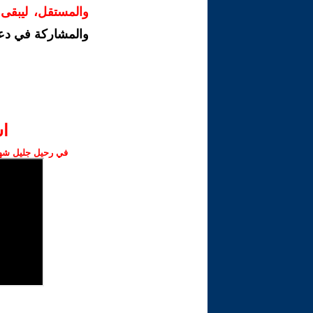
والمستقل، ليبقى ص
والمشاركة في دع
ا‫
في رحيل جليل شهبا