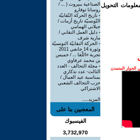
الصناعية ببيروت ( ... /
معلومات التحويل
روسانا توفارو
-
تاريخ الحركة النّقابيّة
التّونسيّة تاريخ أزمات /
جيلاني الهمامي
-
دليل العمل النقابي /
مارية شرف
-
الحركة النقابيّة التونسيّة
وثورة 14 جانفي 2011
تجربة «اللّقا ... / خميس
بن محمد عرفاوي
-
مجلة التحالف - العدد
الحوار المتمدن
الثالث- عدد تذكاري
بمناسبة عيد العمال /
حزب التحالف الشعبي
الاشتراكي
المزيد.....
المعجبين بنا على
الفيسبوك
3,732,970