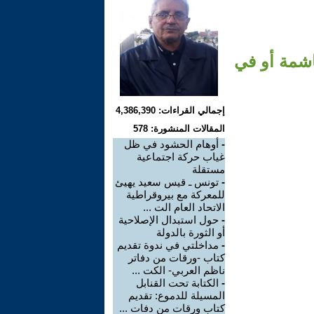
شمة أو في
إجمالي القراءات: 4,386,390
المقالات المنشورة: 578
-
أوهام الحشود في ظل
غياب حركة اجتماعية
مستقلة
-
تونس ـ قيس سعيد يهيئ
للمعركة مع بيروقراطية
الاتحاد العام الت ...
-
حول استبدال الإصلاحية
أو الثورة بالدولة
-
مداخلتي في ندوة تقديم
كتاب -ورقات من دفاتر
ناظم العربي- الكت ...
-
الكتابة تحت القنابل
المسيلة للدموع: تقديم
كتاب ورقات من دفات ...