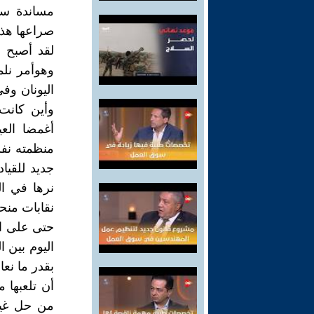
مساندة سع
صراعها هذا
لقد أصبح ا
وهوأمر نل
اليونان وفي
وأين كانت ا
أغمضا العي
منظمته نفس
جديد للقياد
نرها في ا
نقابات منحط
حتى على الا
اليوم بين 
بقدر ما نعا
أن تلعبها 
من حل غير