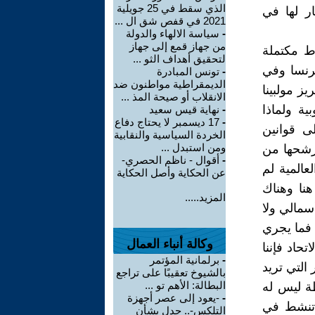
الذي سقط في 25 جويلية
ر لها في
2021 في قفص شق ال ...
-
سياسة الالهاء والدولة
من جهاز قمع إلى جهاز
اط مكتملة
لتحقيق أهداف الثو ...
رنسا وفي
-
تونس المبادرة
الديمقراطية مواطنون ضد
يز مولبينا
الانقلاب أو صيحة المذ ...
ية ولماذا
-
نهاية قيس سعيد
-
17 ديسمبر لا يحتاج دفاع
ى قوانين
الخردة السياسية والنقابية
ومن استبدل ...
ترشحها من
-
أقوال - ناظم الحصري-
لعالمية لم
عن الحكاية وأصل الحكاية
نا وهناك
المزيد.....
سمالي ولا
 فما يجري
وكالة أنباء العمال
حاد فإننا
-
برلمانية المؤتمر
التي تريد
بالشيوخ تعقيبًا على تراجع
البطالة: الأهم تو ...
طة ليس له
-
-يعود إلى عصر أجهزة
 تنشط في
التلكس-.. جدل بشأن