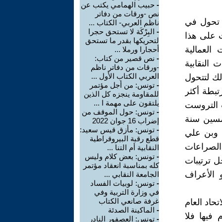
-
حبيب الهمامي يكتب عن
نص -ورقات من دفاتر
أ تحول في
ناظم العربي- الكتاب ...
-
البِرْكَة لا تستحق حجرا
ت على هذا
لتحريكها بقدر ما تستحق
 العمالية
أحجارا ورملا ...
-
نص قصير من كتاب:
 النقابية
-ورقات من دفاتر ناظم
العربي الكتاب الأول ...
ك لتتحول
-
تونس: من أجل مؤتمر
تبطة أكثر
للمقاومة ينجزه كل الذين
يلتقون على مهمة ا ...
ت التروست
-
تونس: حول الموقف من
خمسين سنة
إضراب 16 جوان 2022
-
تونس: مأزق قيس سعيد:
ة وبن علي
قطع رقبة البيروقراطية
 الصراعات
النقابية أم التنا ...
-
تونس: بعض كلام وليس
ل ترتيبات
كله بمناسبة انعقاد مؤتمر
و الأعراف
الجامعة النقابي ...
-
تونس: لوبيات الفساد
في وزارة التربية وفي
غرفة صانعي الكتاب
حاد العام
-
الماكينة الصدئة
فيها فلا
-
تونس: العصفور النادر