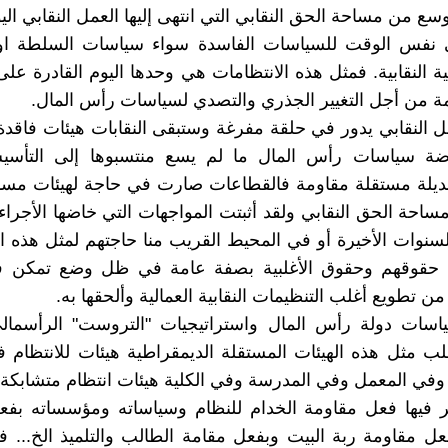
ع من مساحة الحق النقابي التي انتهى إليها العمل النقابي ال
 نفس الوقت للسياسات الفاسدة سواء سياسات السلطة ا
ة النقابية. فمثل هذه الانتظامات هي وحدها اليوم القادرة على
ة من أجل التغيير الجذري والتصدي لسياسات رأس المال.
 النقابي يدور في حلقة مفرغة وستبقى النقابات هيئات فاقدة
ة سياسات رأس المال ما لم يسع منتسبوها إلى التأس
ديلة مستقلة مقاومة فالقطاعات صارت في حاجة لهيئات مساح
احة الحق النقابي ولقد أثبتت المواجهات التي خاضها الأجرا
السنوات الأخيرة أو في المحيط القريب منا حاجتهم لمثل هذه ا
 حقوقهم وحقوق الأغلبية بصفة عامة في ظل وضع تمكن في
ن تطويع أغلب التنظيمات النقابية العمالية وألحقها به.
اسات دولة رأس المال واستراتيجيات "التروست" الرأسمالي
 مثل هذه الهيئات المستقلة الديمقراطية هيئات للانتظام 
في المعمل وفي المدرسة وفي الكلية هيئات انتظام متشابكة
ر فيها فعل مقاومة الخدام للنظام وسياساته ومؤسساته بفع
عل مقاومة ربة البيت وبفعل مقامة الطالب والتلميذ الخ... فال