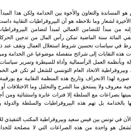
ام هو المساندة والتعاون والأخوة بين الخدامة ولكن هذا المبد
لأخيرة لشعار وما نلاحظه هو أن البيروقراطيات النقابية داس
لته من مبدأ للتضامن العمالي لمبدأ لتضامن البيروقراطيات
ففي المائة سنة الماضية تمكن رأس المال من تدجين الحركات
خرط في سياسات تحسين شروط استغلال العمال وتقف عند ذل
ت هذه النقابات إلى شرائح منفصلة موضوعيا عن الخدامة ومر
ولة وبأنظمة العمل الرأسمالية وأداة للسيطرة وتمرير سياسا
 وبيروقراطية الاتحاد العام التونسي للشغل لم تكن في ال
ا صورة لهذا الانحراف وتاريخ هذه المنظمة النقابية مع بورقيب
جية معروف ولا يستحق منا الشرح والتحليل وما الاختلافات أو
تها بصراعات مع السلطة إلا فترات عابرة واستثنائية ومن أج
ها بالخدامة بل تهم هذه البيروقراطيات والسلطة والدولة 
لآن في تونس بين قيس سعيد وبيروقراطية المكتب التنفيذي للات
لشغل هو واحدة من هذه الصراعات التي لا مصلحة للخدام 