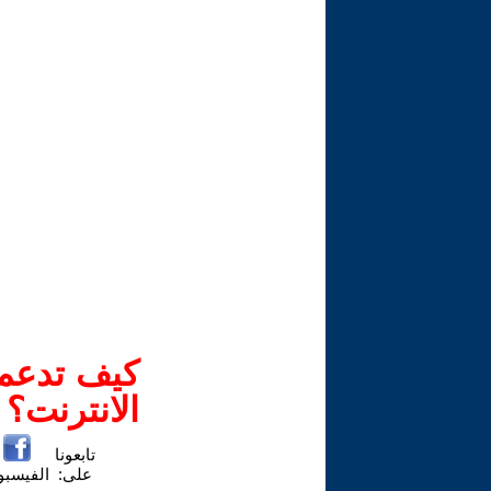
كيف تدعم-
الانترنت؟
تابعونا
على:
الفيسب