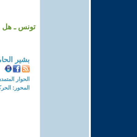
تونس ـ هل ق
بشير الحا
الحوار المتمدن-العدد: 7539 - 3
المحور: الحركة