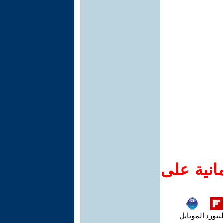
انية على
يبورد
الموبايل