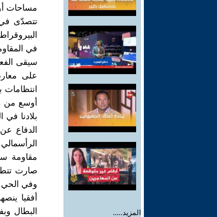
مساحات أوس
تتصدّى في
البيروقراطي
في المقاوم
سيقى الفعل
على معارض
انتظامات ب
أوسع من مس
بلادنا في 
الدفاع عن
الرأسمالي م
مقاومة سي
صارت تتطلب
وفي الحي و
أفقيا ينصه
البطال وبف
المزيد.....