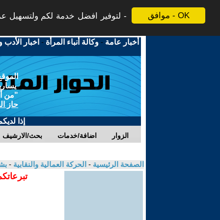
موافق - OK
لتوفير افضل خدمة لكم ولتسهيل عملي
أخبار عامة
-
وكالة أنباء المرأة
-
اخبار الأدب و
الموقع
يسارية
"من أج
حاز ال
إذا لديك
الزوار
اضافة/خدمات
بحث/الارشيف
الصفحة الرئيسية
-
الحركة العمالية والنقابية
-
بش
تبرعاتكم