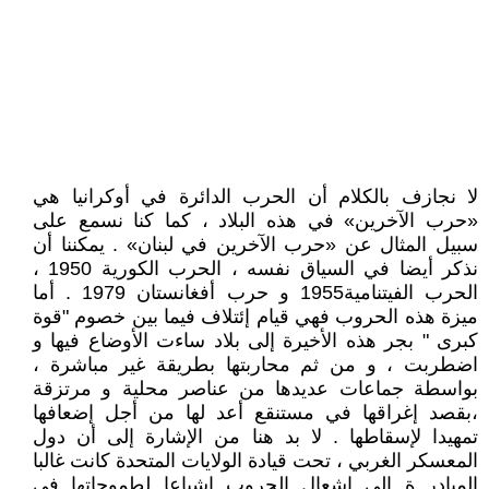
لا نجازف بالكلام أن الحرب الدائرة في أوكرانيا هي
«حرب الآخرين» في هذه البلاد ، كما كنا نسمع على
سبيل المثال عن «حرب الآخرين في لبنان» . يمكننا أن
نذكر أيضا في السياق نفسه ، الحرب الكورية 1950 ،
الحرب الفيتنامية1955 و حرب أفغانستان 1979 . أما
ميزة هذه الحروب فهي قيام إئتلاف فيما بين خصوم "قوة
كبرى " بجر هذه الأخيرة إلى بلاد ساءت الأوضاع فيها و
اضطربت ، و من ثم محاربتها بطريقة غير مباشرة ،
بواسطة جماعات عديدها من عناصر محلية و مرتزقة
،بقصد إغراقها في مستنقع أعد لها من أجل إضعافها
تمهيدا لإسقاطها . لا بد هنا من الإشارة إلى أن دول
المعسكر الغربي ، تحت قيادة الولايات المتحدة كانت غالبا
المبادر ة إلى إشعال الحروب إشباعا لطموحاتها في