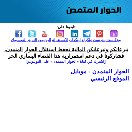
تابعونا على:
بودكاست
بنترست
تيلكرام
لينكدإن
الانستغرام
اليوتيوب
التويتر
الفيسبوك
تبرعاتكم وتبرعاتكن المالية تحفظ استقلال الحوار المتمدن،
فشاركونا في دعم استمرارية هذا الفضاء اليساري الحر
[اشترك في قناة ‫«الحوار المتمدن» على اليوتيوب]
الحوار المتمدن - موبايل
الموقع الرئيسي