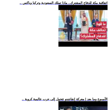
.. اتفاقية مكة للدفاع المشترك.. ماذا تملك السعودية وتركيا وباكس
.. الأسبوع وما بعد | معركة إنفانتينو تتحول إلى حرب عالمية كروية