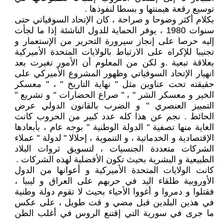
توسيع رقعة هيمنتها و بسطا لنفوذها .
بكلام أكثر وضوحا و صراحة ، كان الإتحاد السوفياتي حتى
سنوات 1980 ، يوفر الحماية للدول الناشئة إذا ما لجأت
إليه حرصا على إنجاز سيرورة التحرير من الإستعمار و
تجنيبا للإكراه على الارتباط بالولايات المتحدة الأميركية
بعلاقة تبعية .و لكن من المعلوم أن الأمور تغيرت بعد
انهيار الإتحاد السوفياتي وظهور المشروع الأميركي على
حقيقته تحت عناوين مثل " نهاية التاريخ " ، " معسكر
الخير و معسكر الشر " ، " صراع الحضارات " و تشريع "
التمييز العنصري " و الضرب بالقانون الدولي عرض
الحائط . نجم عن هذا كله عدد كبير من الحروب كانت
الغاية منها تصفية " الدولة الوطنية " بوجه عام ، بأبعادها
الإقتصادية و الخدماتية ، و التنموية ، إحلالا " لدولة " عملاء
الشركات متعددة الجنسيات ، لتسويق ثروات البلاد
الطبيعية و البشرية بحيث تكون الأفضلية لهذه الشركات .
كانت الولايات المتحدة الأميركية و أعوانها من الدول
الأوروبية طلقاء اليد في حربهم على العراق و ليبيا ،
فقتلوا و دمروا و أغووا الأحياء بحيث لا تقوم دولة وطنية
في هذين البلدين قبل مضي و قت طويل ، على عكس
ما جرى في سورية التي إقتنع الروس في أغلب الظن