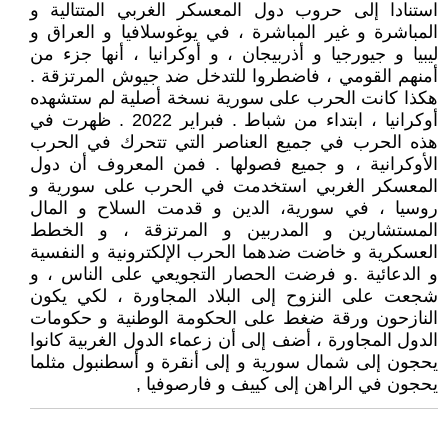
استنادا إلى حروب دول المعسكر الغربي المتتالية و
المباشرة و غير المباشرة ، في يوغوسلافيا و العراق و
ليبيا و جيورجيا و أذربيجان ، و أوكرانيا ، أنها جزء من
أمنهم القومي ، فاضطروا للتدخل ضد جيوش المرتزقة .
هكذا كانت الحرب على سورية نسخة أصلية لم ستشهده
أوكرانيا ، ابتداء من شباط . فبراير 2022 . ظهرت في
هذه الحرب في جميع العناصر التي تتحرك في الحرب
الأوكرانية ، و جميع فصولها . فمن المعروف أن دول
المعسكر الغربي استخدمت في الحرب على سورية و
روسيا ، في سورية، الدين و قدمت السلاح و المال
المستشارين و المدربين و المرتزقة ، و الخطط
العسكرية و خاضت ضدهما الحرب الإلكترونية و النفسية
و الدعائية .و فرضت الحصار التجويعي على الناس ، و
شجعت على النزوح إلى البلاد المجاورة ، لكي يكون
النازحون ورقة ضغط على الحكومة الوطنية و حكومات
الدول المجاورة ، أضف إلى أن زعماء الدول الغربية كانوا
يحجون إلى شمال سورية و إلى أنقرة و أسطنبول مثلما
يحجون في الراهن إلى كييف و فارصوفيا ,