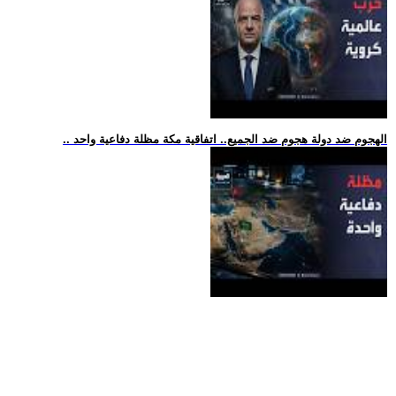
.. الهجوم ضد دولة هجوم ضد الجميع.. اتفاقية مكة مظلة دفاعية واحد