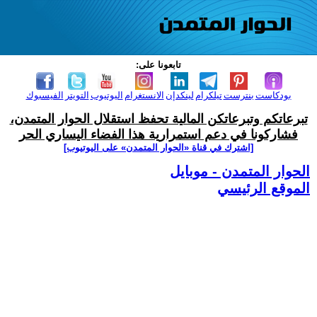
تابعونا على:
بودكاست
بنترست
تيلكرام
لينكدإن
الانستغرام
اليوتيوب
التويتر
الفيسبوك
تبرعاتكم وتبرعاتكن المالية تحفظ استقلال الحوار المتمدن،
فشاركونا في دعم استمرارية هذا الفضاء اليساري الحر
[اشترك في قناة ‫«الحوار المتمدن» على اليوتيوب]
الحوار المتمدن - موبايل
الموقع الرئيسي