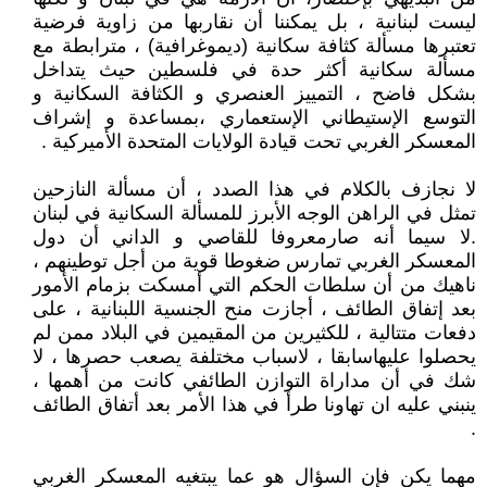
ليست لبنانية ، بل يمكننا أن نقاربها من زاوية فرضية
تعتبرها مسألة كثافة سكانية (ديموغرافية) ، مترابطة مع
مسألة سكانية أكثر حدة في فلسطين حيث يتداخل
بشكل فاضح ، التمييز العنصري و الكثافة السكانية و
التوسع الإستيطاني الإستعماري ،بمساعدة و إشراف
المعسكر الغربي تحت قيادة الولايات المتحدة الأميركية .
لا نجازف بالكلام في هذا الصدد ، أن مسألة النازحين
تمثل في الراهن الوجه الأبرز للمسألة السكانية في لبنان
.لا سيما أنه صارمعروفا للقاصي و الداني أن دول
المعسكر الغربي تمارس ضغوطا قوية من أجل توطينهم ،
ناهيك من أن سلطات الحكم التي أمسكت بزمام الأمور
بعد إتفاق الطائف ، أجازت منح الجنسية اللبنانية ، على
دفعات متتالية ، للكثيرين من المقيمين في البلاد ممن لم
يحصلوا عليهاسابقا ، لاسباب مختلفة يصعب حصرها ، لا
شك في أن مداراة التوازن الطائفي كانت من أهمها ،
ينبني عليه ان تهاونا طرأ في هذا الأمر بعد أتفاق الطائف
.
مهما يكن فإن السؤال هو عما يبتغيه المعسكر الغربي