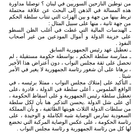
من توطين النازحين السوريين في لبنان ؟ توصلنا مداورة
هذه المسالة في الذهن إلى البحث عن علاقة محتملة
تربط بينها من جهة و بين الهزات التي تنتاب سلطة الحكم
من جهة ثانية ، منها على سبيل المثال :
ـ الهندسات المالية التي غطت في أغلب الظن السطو
على خزينة الدولة و أموال المودعين من غير أصحاب
النفوذ .
ـ تعطيل عهد رئيس الجمهورية السابق
ـ ممارسة سلطة الحكم ، بواسطة حكومة مستقيلة ، لم
تحصل على ثقة مجلس النواب ، دون أعتراض هذا الأخير
، برهانا على أن شغور رئاسة الجمهورية لا يغير في الأمر
شيئا .
ـ التأكيد على إمتلاك مجلس النواب ، ممثلا برئيسه ، في
الواقع الملموس ، أعلى سلطة في الدولة ، قادرة ،على
تعطيل سلطة رئيس الجمهورية و على أسقاط الحكومة ،
أي على شل الدولة .يحسن التذكير هنا بأن لكل سلطة
من سلطات الدولة الثلاث هويتها الطائفية ، و بأن المملكة
السعودية تمارس الوصاية شبه الكاملة و الوحيدة ، على
رئاسة الحكومة ، على عكس الوصاية المركبة التي تخضع
لها كل من رئاسة الجمهورية و رئاسة مجلس النواب .