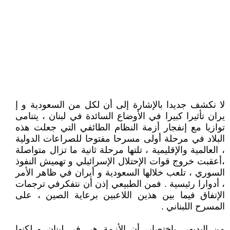
لا نكشف جديدا بالإشارة إلى أن لكل من السعودية و إ
يران تأثيرا كبيرا في الأوضاع السائدة في لبنان ، يتنامى
توازيا مع إنفجار أزمة النظام الطائفي التي جعلت هذه
البلاد في مرحلة أولى مسرحا مفتوحا للصراعات الدولية
، العالمية والإقليمية ، تلتها مرحلة ثانية ما تزال متواصلة
،أعقبت خروج قوات الإحتلال الإسرائيلي و تهميش النفوذ
السوري ، تلعب خلالها السعودية و أيران في ظاهر الأمر
، أدوارا رئيسية . فمن الطبيعي إذن أن نتفكرفي ترجمات
الإتفاق فيما بين هذين اللاعبين برعاية الصين ، على
المسرح اللبناني .
من البديهي بإختصار، أن الأزمة هي في لبنان و لكنها