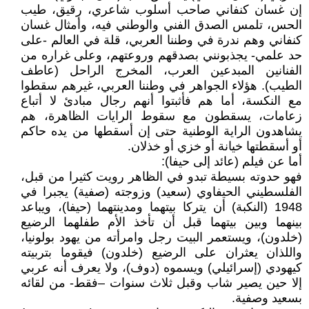
إن غسان كنفاني صاحب أسلوب شاعري، رقيق، طيب
الحس، تلمس الصدق الفني والوطني فيه، وأمثال غسان
كنفاني وهم ندرة في وطننا العربي، قلة في العالم -على
حد علمي- يجذبونني بصدقهم وروعتهم، وعلى غراره من
الفنانين المبدعين العرب، المخرج الراحل (عاطف
الطيب). هؤلاء الجواهر في وطننا العربي، غيرهم سقطوا
مع النكسة، أما هم فأثبتوا أنهم رجال مبادئ لا أتباع
زعامات، يسقطون مع سقوط الرايات الظاهرة، هم
يشاهدون الراية الوطنية حتى إن أسقطها من يده حاكم
أو أسقطتها خيانة أو خزي أو خذلان.
أما عن فيلم (عائد إلى حيفا):
فهو حدوته بسيطة تبدو في الظاهر رويت كثيرا من قبل،
الفلسطيني الحيفاوي (سعيد) وزوجته (صفية) يجبرا في
1948 (النكبة) أن يتركا بيتهما ومدينتهما (حيفا)، ويباعد
بينهما وبين بيتهما قبل أن تأخذ الأم طفلهما الرضيع
(خلدون)، ويستعمر البيت رجل وامرأته من يهود بولونيا،
واللذان يعثران على الرضيع (خلدون) فيقوما بتربيته
كيهودي (إسرائيلي) ويسموه (دوف)، ولا يعرف أنه عربي
إلا حين يصير شاب وقبل ثلاث سنوات –فقط- من لقائه
بسعيد وصفية.