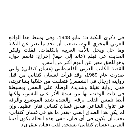
في ذكري النكبة 15 مايو 1948، وفي وسط هذا الواقع
العربي المخزي اليوم، يصعب أن تجد ما يعبر عن النكبة
وما حل ويحل بالأمة العربية بالكلمات، فقلت وليكن
الحديث عن فيلم (عائد إلى حيفا) إخراج: قاسم حول،
وهو للحق معبر عن اليوم أكثر من أمس.
القصة للكاتب العربي الفلسطيني (غسان كنفاني) والتي
صدرت عام 1969، وقد قرأت لغسان كنفاني من قبل
روايته (رجال في الشمس) فتعلقت من خلالها بشاعريته،
فهي رواية ثقيلة وشديدة الوطأة على النفس وبسيطة
في ذات الوقت، بها من شدة الأثر على النفس، ولكنها
أيضا تلمس القلب برقة، والشدة شدة الموضوع والرقة
في تناول الشاعر، فبحق غسان كنفاني فنان عظيم، وإن
لم يكن هذا الصدق الفني -بقدر ما هو في غسان كنفاني-
يجب أن يكون في أي فنان، ففي هذه الحالة يكون أديبنا
العربي (غسان كنفاني) يستحق لقب (فنان عبقري).