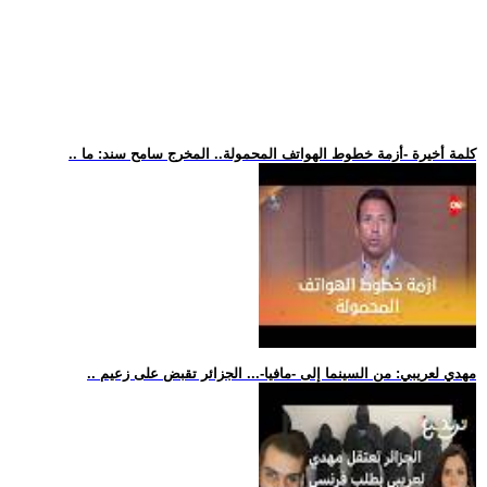
.. كلمة أخيرة -أزمة خطوط الهواتف المحمولة.. المخرج سامح سند: ما
.. مهدي لعريبي: من السينما إلى -مافيا-... الجزائر تقبض على زعيم