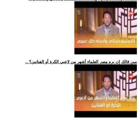
.. مين قالك إن بره مصر العلماء أشهر من لاعبي الكرة أو الفنانين؟