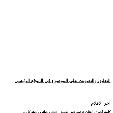
التعليق والتصويت على الموضوع في الموقع الرئيسي
اخر الافلام
.. كلمة أخيرة -الفنان توفيق عبد الحميد: التمثيل حياتي وأديته كل