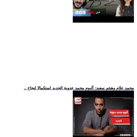
.. محمد علام وهيثم سعيد: ألبوم محمد عدوية الجديد استكمالا لنجاح