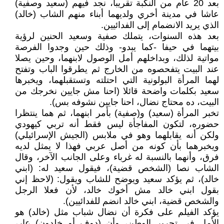
بعد 20 عام من النكبة تقريبا، نجد فيهم (سعيد وصفية)
عاشا في مدينة أخري ولديهما أبناء منهم الشاب (خالد)
الذي يريد الانضمام إلى الفدائيين.
بعد هذه السنوات، يتملك صفية وسعيد الحنين لرؤية
بيتهما في حيفا -كما يبدو- وذلك حين وجدوا الفرصة
مواتية لذلك، وبداخلهم أمل الوصول لابنهما، وحين يصلا
عند البيت يتفحصوه من الخارج ثم يطرقوا الباب وتفتح
لهما المرأة البولونية التي احتلته وتستقبلهما، ويخبرها
سعيد بكلمات واضحة قائلا (احنا مش جايين نخرجك من
البيت، ده محتاج نضال، احنا جايين نشوفه بس).
تخبر المرأة (سعيد) و(صفية) بأمر ابنهما، ثم هما ينتظرا
حضوره، لتكون المفاجأة ليس فقط أنه تربي كيهودي
ولكن أنه يقابلهما وهو في ملابس (الجيش الإسرائيلي)
ويخبرهما بأن كونه من أصل عربي فهذا لا يمثل لديه
فرق، وأنهما بالنسبة له غرباء وعلى الجانب الآخر، وقال
الشاب نصا (الشخص قضية)، فيقول سعيد له: (ابني
خالد)، ثم يؤكد سعيد ويوضح للشاب ويقول: (لاحظ إني
بقول ابني خالد مش أخوك خالد، لأن فعلا الرجل
والشخص قضية، ابني خالد انضم للفدائيين).
يؤكد الفيلم على فكرة أن نضال شباب مثل (خالد) هو
الأمل في تحرير الوطن، وأن (دوف أو خلدون) عار،