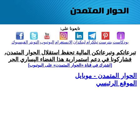
تابعونا على:
بودكاست
بنترست
تيلكرام
لينكدإن
الانستغرام
اليوتيوب
التويتر
الفيسبوك
تبرعاتكم وتبرعاتكن المالية تحفظ استقلال الحوار المتمدن،
فشاركونا في دعم استمرارية هذا الفضاء اليساري الحر
[اشترك في قناة ‫«الحوار المتمدن» على اليوتيوب]
الحوار المتمدن - موبايل
الموقع الرئيسي