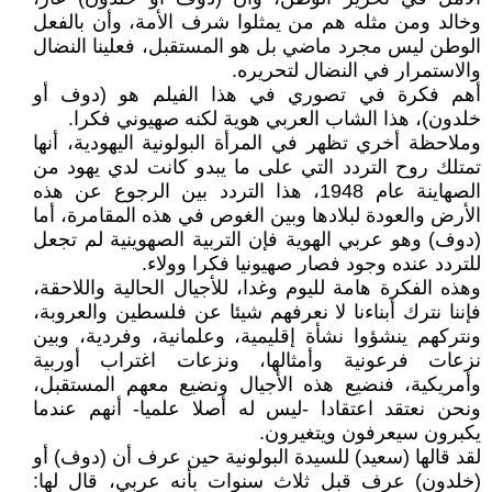
وخالد ومن مثله هم من يمثلوا شرف الأمة، وأن بالفعل
الوطن ليس مجرد ماضي بل هو المستقبل، فعلينا النضال
والاستمرار في النضال لتحريره.
أهم فكرة في تصوري في هذا الفيلم هو (دوف أو
خلدون)، هذا الشاب العربي هوية لكنه صهيوني فكرا.
وملاحظة أخري تظهر في المرأة البولونية اليهودية، أنها
تمتلك روح التردد التي على ما يبدو كانت لدي يهود من
الصهاينة عام 1948، هذا التردد بين الرجوع عن هذه
الأرض والعودة لبلادها وبين الغوص في هذه المقامرة، أما
(دوف) وهو عربي الهوية فإن التربية الصهوينية لم تجعل
للتردد عنده وجود فصار صهيونيا فكرا وولاء.
وهذه الفكرة هامة لليوم وغدا، للأجيال الحالية واللاحقة،
فإننا نترك أبناءنا لا نعرفهم شيئا عن فلسطين والعروبة،
ونتركهم ينشؤوا نشأة إقليمية، وعلمانية، وفردية، وبين
نزعات فرعونية وأمثالها، ونزعات اغتراب أوربية
وأمريكية، فنضيع هذه الأجيال ونضيع معهم المستقبل،
ونحن نعتقد اعتقادا -ليس له أصلا علميا- أنهم عندما
يكبرون سيعرفون ويتغيرون.
لقد قالها (سعيد) للسيدة البولونية حين عرف أن (دوف) أو
(خلدون) عرف قبل ثلاث سنوات بأنه عربي، قال لها: