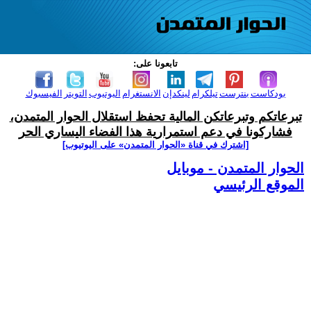
تابعونا على:
بودكاست
بنترست
تيلكرام
لينكدإن
الانستغرام
اليوتيوب
التويتر
الفيسبوك
تبرعاتكم وتبرعاتكن المالية تحفظ استقلال الحوار المتمدن،
فشاركونا في دعم استمرارية هذا الفضاء اليساري الحر
[اشترك في قناة ‫«الحوار المتمدن» على اليوتيوب]
الحوار المتمدن - موبايل
الموقع الرئيسي