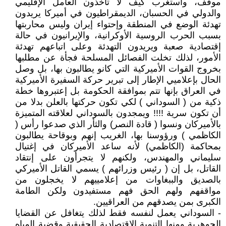
موقف، وأستغرب كيف لا تاخذون العامل الإقليمي
والدولي في الحسبان، الديمقراطيون في أميركا يريدون
تهدئة الوضع في المنطقة وإحتواء إيران وليس محاربتها
بسبب الحرب الروسية الأوكرانية، والإيرانيون في حالة
إقتصادية صعبة ويريدون التهدئة وعلى اتباعهم تهدئة
الأمور، لذلك تخلت الفصائل المسلحة فجأة عن مطلبها
بخروج القوات الأميركية التي كانو يطالبون بها، بل وصل
الحال بإعلاميي الإطار إلى تبرير حركة السفيرة الأميركية
في العراق بإنها تتم بموافقة الحكومة بل إعتبروها خطة
ذكية من ( السوداني ) لكي تكون حركتها بالعلن بدلا من
أن تكون سرية !!!! ويمجدون بالسوداني لعلاقته المتميزة
بالأميركان ونسوا ( قادة النصر) والثأر الذي صدعوا رأس (
الكاظمي ) ورؤوسنا بها، الغريب إنهم وبوقاحة يطالبون
بمحاكمة (الكاظمي) لأنه ساعد الأميركان في إغتيال
سليماني والمهندس، ولكنهم لا يتجرأون على إنتقاد
القاتل، بل إن ( رئيس وزرائهم ) يسمي القاتل الأميركي
بالصديق والببغاوات من إعلامييهم لا يخجلون من
مواقفهم ولهم الحق فهم مستفيدون ولكن الطامة
الكبرى بمن يصدقهم من العراقيين.
- السوداني يعمل لنفسه فقط لذلك يتغافل عن القضايا
الجوهرية ومنها التنمية الإقتصادية الحقيقية وقضية المياه