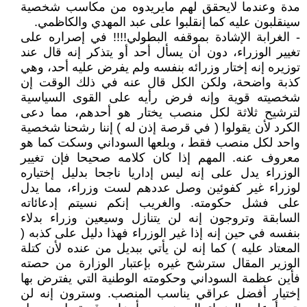
مدة وعندما لايحقق لهم مايريدوه من مكاسب شخصية
سينقلبون عليه كما إنقلبوا على عبد المهدي والكاظمي.
- الغرابة الإشادة بموقفه البطولي!!!! في إصراره على
تغيير الوزراء، دون أن يسأل أحد أو يتذكر إنه قال عند
توزيره إنه إختار وزرائه بنفسه ولم يفرض عليه أحد، وهي
كذبة واضحة، ولكن الكل قال عنه في ذلك الوقت إن
شخصيته قوية وإنه فرض رأيه على القوى السياسية
لترشيح ثلاثة لكل منصب يختار هو أحدهم، مما دعى
الكرد لأن يقولوا ( في قرصة إذن له ) إننا رشحنا شخصية
واحد لكل منصب فقط ، وبلعها السوداني وسكت كما هو
معروف عنه. المهم إذا كان كلامه صحيحا فإن تغيير
الوزراء يدل على إنه ليس إداريا ناجحا بدليل إختياره
لوزراء غير كفوئين وصل عددهم لست وزراء، مما يدل
على فشل حكومته. والغريب إنكم نسيتم إدعائاته
السابقة وتروجون إنه لن يتنازل وسيعين وزراء بدلاء
بنفسه في حين إنه إذا غير الوزراء فهذا دليل على كذبه (
المعتاد عليه ) كما إنه لن يأتي ببديل من عنده لأن كتلة
الوزير المقال سترشح غيره بإعتبار الوزارة من حصته
فأين عظمة السوداني وحكومته الوطنية التي يفترض بها
إختيار أفضل عراقي يناسب المنصب. وسترون إنه لن