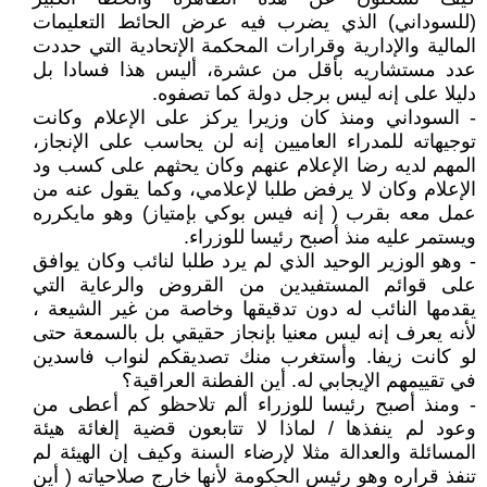
(للسوداني) الذي يضرب فيه عرض الحائط التعليمات
المالية والإدارية وقرارات المحكمة الإتحادية التي حددت
عدد مستشاريه بأقل من عشرة، أليس هذا فسادا بل
دليلا على إنه ليس برجل دولة كما تصفوه.
- السوداني ومنذ كان وزيرا يركز على الإعلام وكانت
توجيهاته للمدراء العاميين إنه لن يحاسب على الإنجاز،
المهم لديه رضا الإعلام عنهم وكان يحثهم على كسب ود
الإعلام وكان لا يرفض طلبا لإعلامي، وكما يقول عنه من
عمل معه بقرب ( إنه فيس بوكي بإمتياز) وهو مايكرره
ويستمر عليه منذ أصبح رئيسا للوزراء.
- وهو الوزير الوحيد الذي لم يرد طلبا لنائب وكان يوافق
على قوائم المستفيدين من القروض والرعاية التي
يقدمها النائب له دون تدقيقها وخاصة من غير الشيعة ،
لأنه يعرف إنه ليس معنيا بإنجاز حقيقي بل بالسمعة حتى
لو كانت زيفا. وأستغرب منك تصديقكم لنواب فاسدين
في تقييمهم الإيجابي له. أين الفطنة العراقية؟
- ومنذ أصبح رئيسا للوزراء ألم تلاحظو كم أعطى من
وعود لم ينفذها / لماذا لا تتابعون قضية إلغائة هيئة
المسائلة والعدالة مثلا لإرضاء السنة وكيف إن الهيئة لم
تنفذ قراره وهو رئيس الحكومة لأنها خارج صلاحياته ( أين