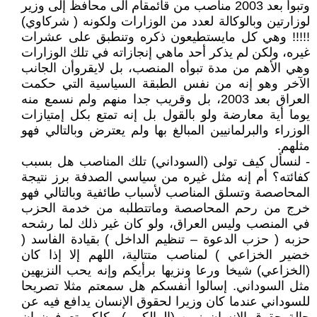
وتبوأ بعد 2003 مناصب من قائمقام الى محافظ إلى وزير
لوزارتين وبالوكالة لعدد من الوزارات ولكونه ( شركاوي)
!!!!! وهي كل مايستطيعون ذكره وتنطبق على عشرات
غيره، ولكن لم يذكر أحد ماهي إنجازاته في تلك الوزارات
وهي الأهم من مدة تبوأه المنصب، بل لايقروأن الجانب
الآخر وهو إنه من نفس الطبقة السياسية التي حكمت
العراق بعد 2003، بل وقريب جدا منهم ولم نسمع منه
يوما أية معارضة ولو بالقول بل إنه تمتع بكل إمتيازات
الوزراء والبرلمانيين المبالغ بها ولم يعترض وبالتالي فهو
مثلهم.
- لنسأل كيف تولى (السوداني) تلك المناصب هل بسبب
كفائته؟ أم إنه مثل غيره من سياسي الصدفة برز نتيجة
المحاصصة وتسلق المناصب لأسباب طائفية وبالتالي فهو
خرج من رحم المحاصصة وماتتطلبه من خدمة الحزب
في المنصب وليس العراق، ولو كان غير ذلك لما رشحه
حزبه ( حزب الدعوة – تنظيم الداخل ) بقيادة الفاسد (
خضير الخزاعي ) لمناصب متتالية، اللهم إلا إذا كان
(الخزاعي) شيخا ورعا ونزيها برأيكم وإنه يحب النزيهين
مثل السوداني. إسالوا أنفسكم هل سمعتم مثلا تصريحا
للسوداني عندما كان وزيرا لحقوق الإنسان يدافع فيه عن