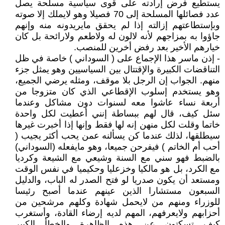
يستطيع فرض إرادته على قوى سياسية مسلحة يصل
عدد فصائلها المسلحة إلى 70 فصيلا وهو لايملك إلا صوته
وبإستطاعتهم إزالته إذا لم يحقق مايريدونه منه وإنهم
جاؤوا به بمزاجهم لأنه لالون له ولاطعم ولارائحة بل كان
خيارهم الأخير بعد رفض أخرين للمنصب.
- إذن ماسر هذا الإجماع على ( السوداني ) خاصة في ظل
التناقضات الكبيرة والإقتتال بين السياسيين وهو يمثل جزء
منهم. الجواب إن الرجل بلا موقف، ومثله يرضي الجميع،
وهو يستخدم إسلوب الإقطاعي الذي كان متزوجا من
أربعة نساء عاشوا معه لسنوات دون مشاكل وعندما
سئل كيف، قال لهم ببساطة إنني أعطيت لكل واحدة
خاتما وقلت لكل منهن إنه لها فقط وإنها إذا أخبرت غيرها
سيطلقها، لذلك عندما كن يسألنه عمن يحب أكثر يجيب (
أحب أم الخاتم ) فيفرحن جميعا، وهو مايفعله (السوداني)
بالضبط فهو سني مع السنة وشيعي مع الشيعة وكرديا
مع الكرد، بل هو مالكيا وخزعليا وحكيميا في نفس الوقت
ومستعد أن يكون صدريا لو فتح الصدر له الباب، والدليل
السبعون مستشارا الذين عينهم عندما أصبح رئيسا
للوزراء ومنهم من لايحمل شهادة وكلهم مرشحين من
أحزابهم ولايعرفهم، المهم لديه إرضاء القادة، وأستغرب
كيف تسكتون عن هذه الظاهرة والخطأ الكبير