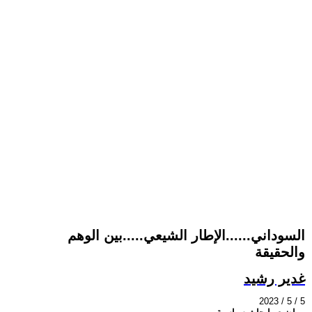
السوداني......الإطار الشيعي.....بين الوهم
والحقيقة
غدير رشيد
2023 / 5 / 5