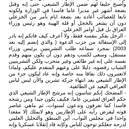
وأصبح حليفا لهم ضمن الإطار الشيعي، حتى إنه وقبل
بضعة أشهر غير مديرا عاما فاسدا في الوزارة ولكونه
تابعا للعصائب أعاده بعد بضعة ايام بأمر من الخزعلي
دون أن يشعر بالخجل أو قلة الهيبة وهو رئيس وزراء
العراق بل قبل أوامر الخزعلي.
- الرجل يفكر بنفسه فقط، ولا أعرف كيف فاتكم إنه بادر
إلى الإستقالة من حزب الدعوة ( والذي إنضم إليه بعد
2003) بمجرد سماعه طلب التشرينيين برئيس وزراء
مستقل، وسعى لكسب ودهم دون أن يكون منهم وقدم
نفسه على إنه غير طائفي وغير متحزب ولكن التشرينيين
الشباب رفضوه، دليلا على وعيهم المتقدم عليكم، ولماذا
لاتعتبرون ذلك نفاقا منه خاصة وإنه عاد ليكون جزء من
الإطار الشيعي بعد انتهاء حركة تشرين والآن لبس لباس
العراقي البعيد عن الطائفية.
- المضحك إنكم تتناسون إنه مرشح الإطار الشيعي الذي
حكم العراق لعشرين عاما، فكيف يكون جيدا ومن رشحه
فاسدا كما تعرفون وتدعون لسنوات، ثم ماهي عناصر
قوته ليفرض رأيه على الإطاريين وهو لايملك إلا مقعدا
واحدا في مجلس النواب، أين المنطق والتحليل العلمي
لدرجة جعلكم توحون للناس وكإنه قاد إنقلابا عسكريا وإنه