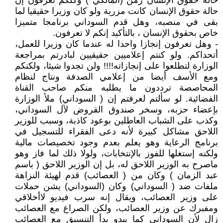
حالة حقوق الإنسان زمن (المالكي ) وكلكم تعرفون إن
حالة حقوق الإنسان كانت مزرية ولو كان وزيرا حقيقيا لما
بقى في منصبه، وهل قدم السوداني برنامجا متميزا
خاص بحقوق الإنسان ، بالتأكيد إنكم لا تعرفون.
- وهل تعرفون إنجازا واحدا له عندما كان وزيرا للعمل،
أتحداكم. ولو كنتم إعلاميين حقيقيين لبادرتم بمراجعة
الوزارة لتطلعوا على إنجازاته!!!! ولن تجدوا شيئا، ولكنكم
ومع الأسف أيضا من إعلامي الصدفة ونتاج لنظام
المحاصصة ترددون ما يطلبه منكم صاحب القناة
الفضائية. لو سألتم لعرفتم إن ( السوداني) ملأ الوزارة
بإعضاء حزبه، وسخر صندوق القروض لآل السوداني،
وكذب على الشباب العاطلين بوعود كاذبة، وسبب للوزير
اللاحق مشاكل كبيرة لأنه دعى الفقراء للتسجيل في
برنامج الرعاية وهو يعلم بعدم وجود تخصيصات مالية
ولكنه إستغلها للفوز بالإنتخابات، ولولا ذلك لما فاز وهو
ماصرح به الوزير اللاحق له، بل إن الوزير اللاحق ( باسم
عبد الزمان ) وكان من ( العصائب) قدم لهيئة النزاهة
ملفات ضد ( السوداني) وكان (السوداني) يشن حملات
على وزير العصائب، ويقال إنه سرب فيديو لاأخلاقي
ومفبرك عن وزير العصائب، ولكن الصراع مع العصائب
زال لأن السوداني كما يبدو بدأ التنسيق مع العصائب