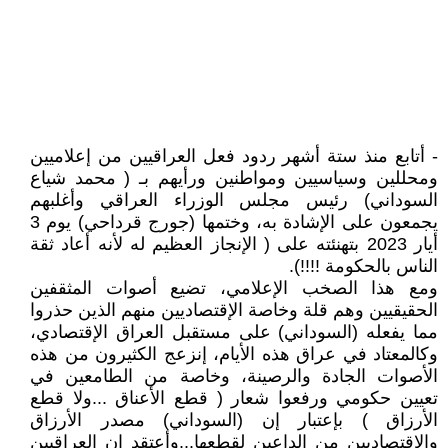
- أتابع منذ ستة أشهر ردود فعل العراقيين من إعلاميين
ومحللين وسياسيين ومواطنين ورأيهم بـ ( محمد شياع
السوداني) رئيس مجلس الوزراء العراقي وأغلبهم
يجمعون على الإشادة به، وختمها (جورج قرداحي) يوم 3
أيار 2023 بتهنئته على ( الإنجاز العظيم له لأنه أعاد ثقة
الناس بالحكومة !!!!).
ومع هذا الصخب الإعلامي، تضيع أصوات المثقفين
الحقيقيين وهم قلة وخاصة الإقتصاديين منهم الذين حذروا
مما يفعله (السوداني) على مستقبل العراق الإقتصادي،
وكالمعتاد في عراق هذه الأيام، إنزعج الكثيرون من هذه
الأصوات الجادة والرصينة، وخاصة من الطامعين في
تعيين حكومي ورفعوا شعار ( قطع الأعناق ...ولا قطع
الأرزاق ) بإعتبار إن (السوداني) مصدر الأرزاق
والإقتصاديين من الداعين لقطعها...وأعتقد إن العراقيين