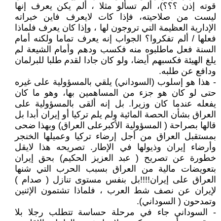
قوته إذن ؟؟؟)، ألم تسألو مثلا ، ألم يكن يعرف إنها
ليست من صلاحيته، فإذا كات لايعرف فاين خبراته
الإدارية العظيمة التي تروجون لها ، وإذا كان يعرف فلماذا
فعلها / ألم تفكروا؟ الجواب إنه يعرف تماما ولكنه أمام
السنة فعل ماطلبوه منه فكسب ودهم وأمام الشيعة لم
يلغ الهيئة فكسبهم أيضا، ولو كان جادا لقدم طلبا للبرلمان
ودافع عن طلبه.
- هذا هو إسلوب (السوداني) يلقي بالمسؤولية على غيره
حتى لو كان هو جزء من المساهمين بها، وهو ما كان
يفعله عندما كان وزيرا. بل إنه ألقى بالمسؤولية على
العراق بشأن الحصة المائية ولم يلم تركيا أو إيران أبدا بل
قالها بصراحة ( المسؤولية الأكبرعلى العراق) وبهذا ضحى
بمستقبل العراق من أجل إرضاء تركيا وعميلها الخنجر
وأرضاء إيران وذيولها في الإطار. تصريحه هذا لايقل
خطورة عن تصريح ( عبد العزيز الحكيم) بحق إيران
بتعويضات مالية من العراق بسبب الحرب التي شنها
العراق على إيران!!!!بل بنفس مستوى تنازل ( صدام )
لإيران عن نصف شط العرب ، فلماذا تشتمون الإثنين
وتمدحون ( السوداني).
- السوداني جاء في مرحلة حساسة تتطلب رجلا بلا