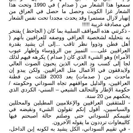
سمعوا هذا الشعار من ( صدام ) في 1990 وتحت هذا
الشعار غزا الكويت وحصل ما حصل في العراق من
إنهيار لازال مستمرا وقد يحدث مجددا تحت نفس الشعار
في مصادفة غريبة !!!!!
- ذكرتني هذه المواقف السلبية بما كان ( الجاحظ ) يفتخر
به بتحليله لشخصية العراقي ووصفه للعراقيين بأنهم (
أهل فطن وذووا نظر ثاقب ...إلى أن يشيد بقدرة
العراقيين على..... التمييز بين الرؤوساء وإظهار عيوب
الأمراء) وهو الشيء الذي كان ( صدام ) يكرهه فيهم لذلك
لجا إلى كسب ود العرب الذين يحبون الصوت العالي
ولايدققون في الأعمال مثل العراقيين. ولكن يبدو إن
ماحدث من ( صدمات) بعد 2003 قللت من فطنة
العراقيين، والدليل مواقفهم تجاه السوداني وحكومته /
حكومة الإطار والتحالف الشيعي – السني- الكردي الذي
يحكمهم من 20 سنة.
- للمثقفين العراقيين والإعلاميين المطبلين والمحللين
والسياسيين، أقول إنكم تقولون الشيء ونقيضه في
تقييمكم للسوداني حتى وصلتم حالة أصبحتم فيها
كالببغاوات ترددون ما يقوله الآخرون.
- في تقييم السوداني، الكل يشيد به لكونه إبن الداخل،