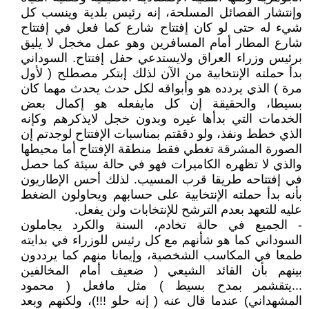
وإنتشار الفصائل المسلحة، إنه رئيس بلدية وينسب كل
شيء له حتى لو كان إفتتاح شارع كما فعل في إفتتاح
شارع المطار أمام المسافرين وهو عمل مخجل لا يليق
برئيس وزراء العراق ولايستدعي حفل إفتتاح. السوداني
بدأ حملته الإنتخابية من الآن لذلك إبتكر مصطلح ( لأول
مرة ) الذي يردده هو وأبواقه لكل حدث يحدث مهما كان
بسيطا، والحقيقة إن كل مايفعله هو إكمال بعض
الخدمات التي بدأها غيره وبدون خجل لايذكرهم وكإنه
الذي خطط ونفذ، ولو دققتم بمناسبات الإفتتاح لوجدتم إن
الصورة المشرقة تغطي فقط منطقة الإفتتاح أما محيطها
والذي لا تظهره الكاميرات فهو في حالة سيئة كما حصل
في إفتتاحه طريقا قرب المسيب. لذلك أحس الإطاريون
بأنه بدأ حملته الإنتخابية على حسابهم ويحاولون الضغط
عليه للتعهد بعدم الترشح للإنتخابات ولن يفعل.
- الجميع في حالة تخادم، السنة والكرد يجاملون
السوداني كما هو شأنهم مع كل رئيس للوزراء في بدايته
طمعا في المكاسب الشخصية، وإيمانا منهم كما يرددون
بينهم بأن القائد الشيعي ( ضعيف أمام المخالفين
...يتقشمر بمدح بسيط ) مثل مافعل ( محمود
المشهداني) عندما قال عنه ( إنه حلو !!!)، ولكنهم وبعد