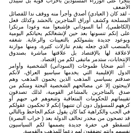
يتجرأ على الوزراء المسنودين بأحزاب قوية بل سيبدل
الأضعف
- لقد كان ( العبادي) أصدق وأجرأ منه ووقف ندا للفصائل
المسلحة وكشف أوراق المتاجرين بالحشد وكذلك فعل
(الكاظمي)، أما السوداني فإشبعوا منه وعودا مرتكزا
على إنكم تنسونها بعد حين لإنشغالكم يحياتكم اليومية
وبوعود جديدة بشمولكم بالتعيينات والرعاية. شغفه
بالمنصب الذي جعله يقدم تنازلات كثيرة، ومنها موازنة
لاعلاقة لها بالإقتصاد بل علاقتها مباشرة بصندوق
الإنتخابات، ستدمر ماتبقى لكم من إقتصاد.
- أنتم ضحايا طموحات (السوداني) الشخصية وأوامر
الدول الإقليمية التي يخدمها سياسيو العراق، لأنكم
صدقتم بسياسي المذهب الذين يحمون المذهب وهم
لايبحثون إلا عن مصالحهم الشخصية البحتة ومنكم من
صدق بالمتاجرين بالمشاعر القومية، لذلك تصدقون
تقييماتهم للحكومات المتعاقبة وتتبعوهم في حبهم أو
كرههم للمسؤول دون أن تنتبهوا إنكم لا تحكمون عقولكم
في الحب والكراهية كما كان يقول عنكم الجاحظ وبالتالي
قد تصحون من مخدر تحالف الدولة بعد ( خراب البصرة)
لتسقطو في حفرة جديدة يصممها لكم السياسيون
نفسهم وانتم تضفقون لهم دعما للمذهب والقومية.