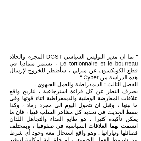
" بما ان مدير البوليس السياسي DGST المجرم والجلاد
Le tortionnaire et le bourreau ، يستمر متماديا في
قطع الكونكسون عن منزلي ، سأضطر للخروج لإرسال
هذه الدراسة من Cyber "
الفصل الثالث : الديمقراطية والعمل الجبهوي .
بصرف النظر عن كل قراءة استرجاعية ، لتاريخ واقع
علاقات المعارضة الوطنية والديمقراطية اثناء قوتها وفي
ما بينها ، وقبل ان تتحول اليوم الى مجرد رماد ، وكذا
بسط الحديث في تحديد كل مظاهر السلب فيها ، فان ما
يمكن تأكيده كثيرا ، هو طابع العداء والتجاهل اللذان
اتسمت بهما العلاقات السياسية في صفوفها ، وبمختلف
فصائلها وتياراتها . وهو واقع استحال معه وجود أي شرط
من شروط العمل الجبهوي ، او خلق اية إمكانية لتوفير