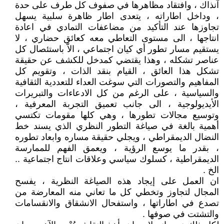
آنذاك ، وافتقاد مظاهرها في صفوف كل طرف على حدة
، وداخل اطاراته ، يتعدى اطار ظاهرة سلبية يسهل
تجاوزها عند التأكيد من مضاعفات التمادي في اعادة
انتاجها ، الى مستوى التعاطي معه كعائق حضاري ، لا
يستقيم مسار تطور أي كيان اجتماعي ، الاّ باستئصال كل
عناصر تشكله ، وهذا يقتضي كمدخل للكشف عن حقيقة
تشكل هذا العائق ، القيام بنقد الذات ، وتقويم كل
المفاهيم والتصورات التي سوغت العداء للتعددية الثقافية
والسياسية ، على الرغم من كل الادعاءات والتبريرات
الأيديولوجية ، الى جانب تعميق التجربة المعرفية ،
وتوسيع مجالات تطورها ، وهي كلها مقومات تكتسي
أهمية بالغة في صياغة التطور النظري الذي يسند خط
النضال الديمقراطي ، ويجلي حقيقة مساره وابعاد تطوره
، بقدر ما يوسع الرؤية ، ويعمق الفهم للممارسة
الديمقراطية ، كسلوك سياسي وعلاقات انتاج اجتماعية ..
الخ .
ان العمل على إيجاد هذه الصياغة النظرية ، يفسح
المجال لتجاوز وتخطي كل ما تعاني منه المعارضة من
تصدع في اطاراتها ، واستفحال الانشقاق والانقسامات
والتشتت في صوفها .