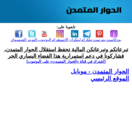
تابعونا على:
بودكاست
بنترست
تيلكرام
لينكدإن
الانستغرام
اليوتيوب
التويتر
الفيسبوك
تبرعاتكم وتبرعاتكن المالية تحفظ استقلال الحوار المتمدن،
فشاركونا في دعم استمرارية هذا الفضاء اليساري الحر
[اشترك في قناة ‫«الحوار المتمدن» على اليوتيوب]
الحوار المتمدن - موبايل
الموقع الرئيسي