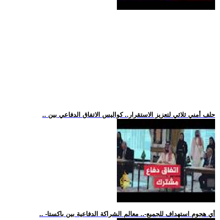
.. حلف أمني ثلاثي لتعزيز الاستقرار.. كواليس الاتفاق الدفاعي بين
.. -أي هجوم استهداف للجميع-.. معالم الشراكة الدفاعية بين باكستا