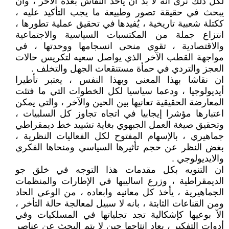
لكل ذلك نرى انه لا بد ان يأخذ النقاش بُعْده الآخر ، وان
يبحث في حقيقة تصور وطبيعة ما يجب التأكيد عليه ،
ككتلة شعبية تاريخية ، يُفيدها في تحقيق عملية تطورها ،
انتزاع جملة من المكتسبات السياسية والاجتماعية
والاقتصادية ، تقوي منحى انسجامها ووحدتها ، في
مواجهة القطب الآخر الذي يواصل سعيه لتكريس حالات
العجز والتردي في حمأة مستنقعات الجهل والتخلف .
ان نقاشا بهذا المعنى وبهذا النفس ، يعتبر تأطيرا
أيديولوجيا ، ودعما سياسيا لكل الخطوات التي ما فتئت
المعارضة الحقيقية تعانيها بين الحين والآخر ، والتي يمكن
اعتبارها مؤشرا إيجابيا في اتجاه تجاوز كل السلبيات ،
وتحقيق صيغة العمل الجبهوي بغاية تشييد خط ديمقراطي
جماهيري ، بالإسهام المفتوح لكل الفعاليات النظرية ،
بغض النظر عن حجم تأثيرها السياسي ومنحاها الفكري
والايديولوجي .
ان التنويه بكل مقدمات هذا التوجه في خلق جو
الديمقراطية ، وزرع اساليبها في الإطارات والمنظمات
الجماهيرية ، يأخذ كل معانيه وابعاده ، من الوعي الحاد
ومن القناعات الثابتة ، بانه لا سبيل لمعالجة حالة التأخر ،
الاّ بوعيها كإشكالية تجد تجلياتها في المسلكيات وفي
أدوات التفكير ، يعاد انتاجها حين لا يتم البحث عن عناصر