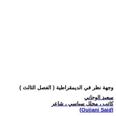
وجهة نظر في الديمقراطية ( الفصل الثالث )
سعيد الوجاني
كاتب ، محلل سياسي ، شاعر
(Oujjani Said)