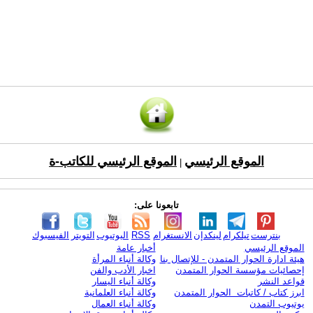
الموقع الرئيسي
الموقع الرئيسي للكاتب-ة
|
تابعونا على:
بنترست
تيلكرام
لينكدإن
الانستغرام
RSS
اليوتيوب
التويتر
الفيسبوك
الموقع الرئيسي
أخبار عامة
هيئة ادارة الحوار المتمدن - للإتصال بنا
وكالة أنباء المرأة
إحصائيات مؤسسة الحوار المتمدن
اخبار الأدب والفن
قواعد النشر
وكالة أنباء اليسار
ابرز كتاب / كاتبات الحوار المتمدن
وكالة أنباء العلمانية
يوتيوب التمدن
وكالة أنباء العمال