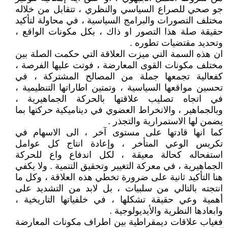
جو صحي للصراع السياسي والنظري ، تتقابل من خلاله
مختلف التصورات والبرامج السياسية ، في محاولة لتأكيد
حقيقة صلة هذا التصور او ذاك ، بكل مكونات الواقع ،
وتحديد مقتضيات تطوره .
ان هذه السمة التي ميزت العلاقة التي حكمت الصلة بين
مختلف مكونات القوى المعارضة ، فوتت عليها الفرصة ،
كفعالية تجمعها جملة من المصالح المشتركة ، في
تحسين مواقعها السياسية ، وتمتين اطاراتها التنظيمية ،
في اتجاه تصليب علاقتها بالحركة الجماهيرية ،
وبالجماهير ، والانخراط العضوي في ديناميكية حركتها بما
يضمن لها الاستمرارية والتجذر .
كما انها قادتها على مستوى آخر ، الى الاسهام في
تكريس الوعي المتأخر ، وإعادة انتاج كل عوامل
استفحاله كحالة معيقة ، لكل اندفاع واع للحركة
الجماهيرية ، في معركة التغيير وتحقيق التنمية . ولا يكفي
هنا التأكيد ثانية على ضرورة تخطي هذه العلاقة ، وكل ما
انتجته بالتالي من سلبيات ، بل لابد من التشديد على
أهمية وعي حقيقة تشكلها ، في خلفياتها التاريخية ،
وابعادها النظرية والأيديولوجية .
فغياب علاقات ديمقراطية بين اطراف مكونات المعارضة