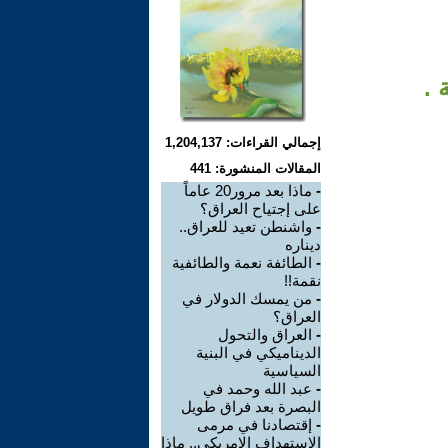
 .
إجمالي القراءات: 1,204,137
المقالات المنشورة: 441
-
ماذا بعد مرور20 عاماً
على إجتياح العراق؟
-
واشنطن تعيد للعراق..
ديناره
-
الطائفة نعمة والطائفية
نقمة!!
-
من يمسك الدولار في
العراق؟
-
العراق والتحول
الديناميكي في البنية
السياسية
-
عبد الله وحمد في
البصرة بعد فراق طويل
-
إقتصادنا في مرمى
الاستهداف الامريكي.. ماذا