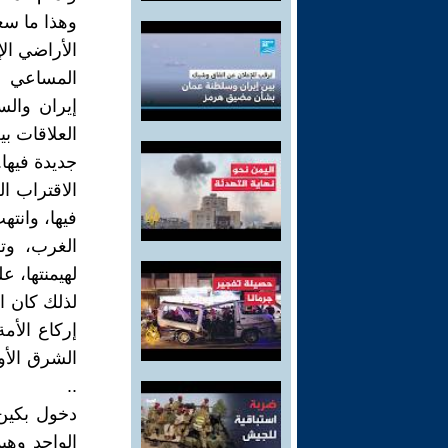
وهذا ما سع
الأراضي الإ
المساعي ال
إيران والس
العلاقات ب
جديدة فيها.
الاقتراب ا
فيها، وانت
الغرب، وت
لهيمنتها، 
لذلك كان ال
إركاع الأم
الشرق الأو
..
دخول بكين
الواحد وهي