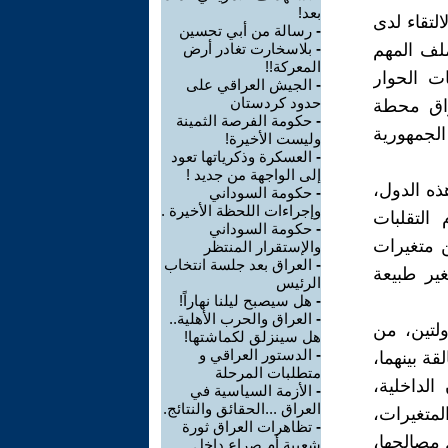
بعد!
تقاء لدى
-
رسالة من أبي تحسين
ملف المهم
-
بلاسخارت تغادر أرض
المعركة!!
ت الحوار
-
الجيش العراقي على
حدود كردستان
راق محطة
-
حكومة الفرصة الثمينة
لجمهورية
وليست الأخيرة!
-
العسكرة وذكرياتها تعود
إلى الواجهة من جديد !
ذه الدول،
-
حكومة السوداني
وإجراءات اللحظة الأخيرة .
التقلبات
-
حكومة السوداني
ن متغيرات
والإستقرار المنتظر
-
العراق بعد جلسة انتخاب
ير طبيعة
الرئيس
-
هل سيصبح ليلنا نهاراً!
-
العراق والحرب الأهلية..
لتين، من
هل سينزلق لكماشتها!
-
‏الدستور العراقي و
ة بينهما،
متطلبات المرحلة
لداخلية،
-
الأزمة السياسية في
العراق ...الحقائق والنتائج.
لمتغيرات،
-
تظاهرات العراق ثورة
 مصالحها،
شعبية أم صراع داخل