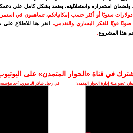
. ولضمان استمراره واستقلاليته، يعتمد بشكل كامل على دعمك
دعمكم بمبلغ 10 دولارات سنويًا أو أكثر حسب إمكانياتكم، تساهمون في استم
وتًا قويًا للفكر اليساري والتقدمي
،
انقر هنا للاطلاع على 
م هذا المشروع
.
شترك في قناة «الحوار المتمدن» على اليوتيوب
ز، عضو هيئة إدارة الحوار المتمدن
في رحيل شاكر الناصري، أحد مؤسسي 