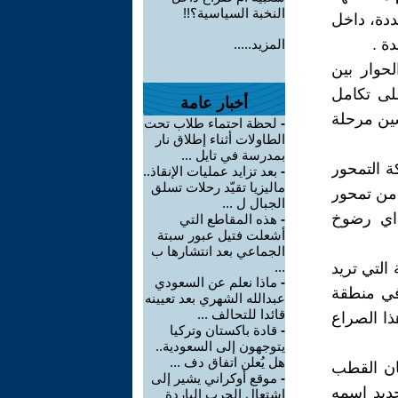
النخبة السياسية؟!!
ددة، داخل
ة .
المزيد.....
لحوار بين
على تكامل
أخبار عامة
شين مرحلة
-
لحظة احتماء طلاب تحت
الطاولات أثناء إطلاق نار
بمدرسة في تايل ...
ة التمحور
-
بعد تزايد عمليات الإنقاذ..
ماليزيا تقيّد رحلات تسلق
 من تمحور
الجبال ل ...
 اي رضوخ
-
هذه المقاطع التي
أشعلت فتيل عبور سبتة
الجماعي بعد انتشارها ب
التي تريد
...
-
ماذا نعلم عن السعودي
 في منطقة
عبدالله الشهري بعد تعيينه
قائدا للتحالف ...
ذا الصراع
-
قادة باكستان وتركيا
يتوجهون إلى السعودية..
هل يُعلن اتفاق دف ...
ان القطب
-
موقع أوكراني يشير إلى
جديد اسمه
اشتعال الحرب الباردة