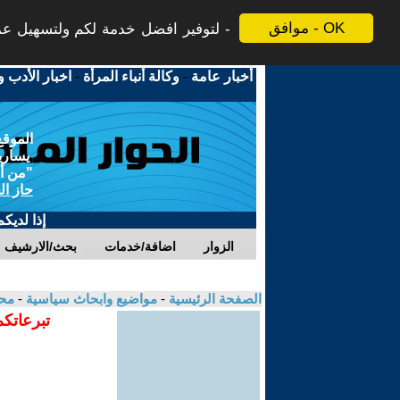
موافق - OK
لتوفير افضل خدمة لكم ولتسهيل عملي
أخبار عامة
-
وكالة أنباء المرأة
-
اخبار الأدب و
الموقع
يسارية
"من أج
حاز ال
إذا لديك
الزوار
اضافة/خدمات
بحث/الارشيف
الصفحة الرئيسية
-
مواضيع وابحاث سياسية
-
مح
تبرعاتكم