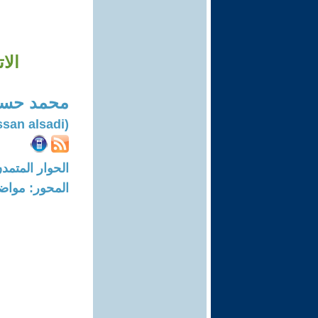
الا
محمد حسن
(Mohammed hussan alsadi)
الحوار المتمدن-العدد: 7554 - 23
المحور: مواض