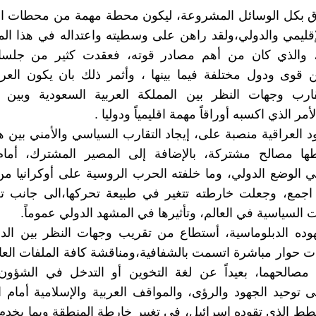
ق بكل الوسائل المشروعة، ليكون محطة مهمة من محطات الال
إقليمي والدولي،ولقد راهن على وسطيته واعتداله في هذا ال
والذي كان من أهم مصادر قوته، فعقدت كثير من جلسا
ن قوى ودول مختلفة فيما بينها ، وأثمر ذلك بان يكون الع
قارب وجهات النظر بين المملكة العربية السعودية وبين ا
أمر الذي اكسبه أوراقاً مهمة اقليمياً ودوليا .
د العراقية منصبة على، إيجاد التقارب السياسي والأمني بين ه
طها مصالح مشتركة، بالإضافة إلى المصير المشترك، أمام 
 الوضع الدولي، وما خلفته الحرب الروسية على أوكرانيا م
 اجمع، وجعلت خارطته تتغير في طبيعة تحركها،الى جانب تغ
 السياسية في العالم، وتأثيرها في المشهد الدولي عموماً.
وده الدبلوماسية، أستطاع من تقريب وجهات النظر بين الدو
 حوار مباشرة اتسمت بالشفافية،ومناقشة كافة الملفات العالق
مصالحهما، بعيداً عن لغة التخوين أو التدخل في الشؤون ا
لى توحيد الجهود والرؤى، والمواقف العربية والإسلامية أمام ا
طط الذي تقوده إسرائيل، في تغيير خارطة المنطقة وبما يخدم