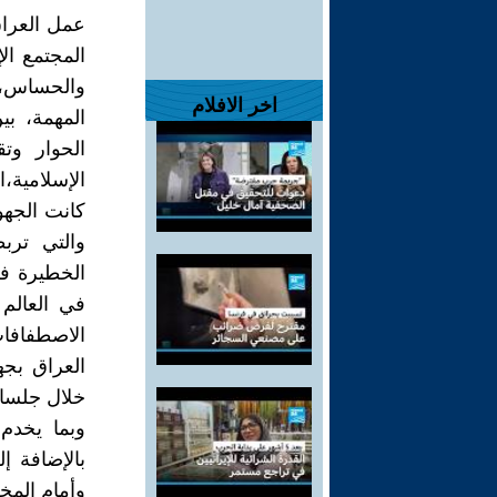
عمل العرا
المجتمع ال
والحساس، 
اخر الافلام
المهمة، بي
الحوار وت
الإسلامية،ال
كانت الجهو
والتي ترب
الخطيرة في
في العالم
الاصطفافات
العراق بجه
خلال جلسات
وبما يخدم 
بالإضافة إ
وأمام المخ