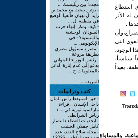
مجددا بين زيلينسك ...
ذي استطاع
-
بوتين يبحث مع محمد بن
له الأثر
زايد آل نهيان هاتفيا الوضع
في منطقة ال ...
دها .
-
كيف يمكن إنهاء حرب
السودان الوحشية
لصراع،وأن
والمنسية؟ - في
لقوى التي
الإيكونومي ...
-
مصرع مسؤول مصري
 الوجود،
بطريقة مروعة
 سياسياً،
-
رئيس الوزراء الليتواني
يدعو إلى عدم إثارة الذعر
ة، بعيداً
بالمعلومات ح ...
المزيد.....
كتب ودراسات
-
حين استيقظ رأس المال
داخل الإنسان .. قراءة
Transl
ماركسية ثورية في ... /
رياض الشرايطي
-
ابجديات العطاء / انتصار
كامل جفلان الخشت
-
مجلة سلاح النقد، عدد
اعية، والمساواة
جوان-جويلية-اوت 2026 /