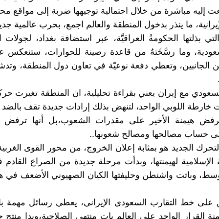
ت إليه مباشرة من خلال احتمالية توجيهها ضربة إلى مواقع مح
يرانية، ما ينذر بدخول المنطقة والعالم اجمع، بحرب عالمية جديد
تي بذلتها الحكومةُ العراقيَّة، عبر استضافة بغداد، لجولات ا
عودية، وما رسَّخَتهُ من قاعدة رصينة للحوارات، ستنعكس 
ين الجانبين، وتعطي دفعة نوعيّة في تعاون دول المنطقة، وتد
لسعودي مع إيران يعني بقراءة تحليلية، ان المنطقة تغيرت حرك
هت خارطة اللوبي الواحد، لتنهض بذلك إرادات جديدة تقف بالضد
رفض هيمنة الأخير على مقدرات الشعوب،بل أنها ترفض
على حساب مصالحها ومصالح شعوبها..
تحرك الجديد هو بمثابة إعلان الخروج، من محور القوى الغربية 
ة الإسلامية لهيمنتها، وبدأت مرحلة جديدة من الصراع القادم
سط، وباتت واشنطن وحليفتها الكيان الصهيوني الأضعف في ه
 على خط التقارب السعودي الإيراني، يعطي رسائل مهمة ب
منة القرار الواحد على العالم بات منتهي الصلاحية،وبدا منتج 