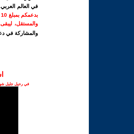
في العالم العربي
ب
والمستقل، ليبقى ص
والمشاركة في دع
ا‫
في رحيل جليل شهبا