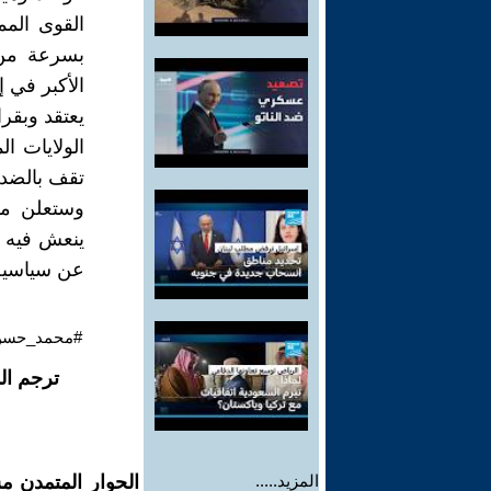
القوى المم
بسرعة من 
الأكبر في 
يعتقد وبقر
الولايات ا
تقف بالضد 
وستعلن موق
ينعش فيه س
عن سياسية 
#محمد_حسن_
ترجم ال
المزيد.....
الحوار المتمدن م