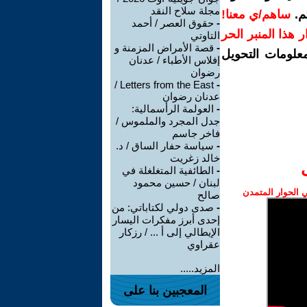
مجلة سلاح النقد
م.
ساهم/ي معنا!
-
حقوق العصر / أحمد
رار هذا المنبر الحر
التاوتي
-
قصة الأمراض المزمنة و
معلومات التحويل
إفلاس الأطباء / عدنان
رضوان
Letters from the East /
-
عدنان رضوان
-
العولمة الرأسمالية:
جدل المجرد والملموس /
فاخر جاسم
-
سياسة حفار الساق / د.
خالد زغريت
-
الطائفية المتغلغلة في
لبنان / حسين محمود
الحوار المتمدن
صالح
-
صدى دولي لكتاباتي: من
إحدى أبرز مفكرات اليسار
الإيطالي إلى أ ... / رزكار
عقراوي
المزيد.....
المعجبين بنا على