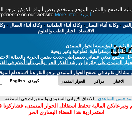
ة التصفح والنشر، الموقع يستخدم بعض أنواع الكوكيز نرجو النق
More info - المزيد
experience on our website
الفن
-
وكالة أنباء اليسار
-
وكالة أنباء العلمانية
-
وكالة أنباء العمال
-
وكا
الاقتصاد
-
اخبار الطب والعلوم
 الرئيسي لمؤسسة الحوار المتمدن
، علمانية، ديمقراطية، تطوعية وغير ربحية
ل مجتمع مدني علماني ديمقراطي حديث يضمن الحرية والعدالة الاجتم
حوار المتمدن على جائزة ابن رشد للفكر الحر والتى نالها أعلام في الفك
م مشاكل تقنية في تصفح الحوار المتمدن نرجو النقر هنا لاستخدام الموقع
كوردي
English
الاخبار
مراكز
الحوار المتمدن
مد حسن الساعدي
- الاتفاق الإيراني السعودي والمتغيرات في المنطقة .
 وتبرعاتكن المالية تحفظ استقلال الحوار المتمدن، فشاركونا 
استمرارية هذا الفضاء اليساري الحر