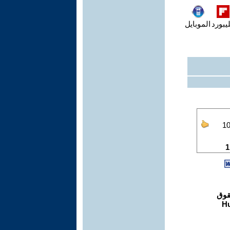
يبورد
الموبايل