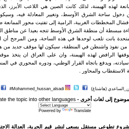
انعة لهذه الهيمنة، لذلك كانت الصين هي اللاعب الأبرز، ال
دخول ساحة الشرق الأوسط، وتغيير المعادلة فيه، وسيكون 
إفشال المخططات الغربية، الرامية إلى تفتيت محور الممانعة ض
اءة مبسطة أن منطقة الشرق الأوسط تتجه بعيدا عن مناطق ا
لمتحدة باتت تلعب لوحدها في هذه الساحة، ومن المرجح أن ا
من نفوذ واشنطن في المنطقة، سيكون لها موقف جديد من هذا
فها الرافض لهذه الهيمنة، وان على العراق ان يتخذ موقفاً
يادته، ويدفع باتجاه القرار الوطني، ودوره المحوري في المنطق
الاستقطاب والمحاور .
الساعدي (هاشتاغ)
Mohammed_hussan_alsadi#
موضوع إلى لغات أخرى -
ate the topic into other languages
Powered by
Translate
شروع تطوعي مستقل يسعى لنشر قيم الحرية، العدالة الاجتم