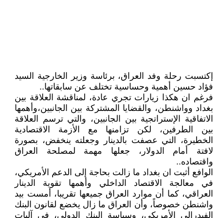
إكتسبت رحلة وفد العراق، برئاسة وزير الخارجية السيد
فؤاد حسين أهمية وحساسية تختلف عن سابقاتها..
فرغم ان هكذا زيارات تجري عادة، لمناقشة العلاقة بين
بغداد وواشنطن، والقضايا المشتركة بين الجانبين،وأهمها
الاتفاقية الإستراتجية بين الجانبين، والتي ترسم العلاقة
بين الطرفين، لكن تزامنها مع الأزمة الاقتصادية
الخطيرة، التي عصفت بالدينار وجعلته ينخفض، بصورة
لافتة أمام الدولار، جعلها مهمة لمصلحة العراق
واقتصاده..
الوافع أثبت ان بغداد ما زالت بحاجة إلى الدعم الأمريكي،
في معالجة الاقتصاد الداخلي وأهمها تقوية الدينار
العراقي، كما أن موارد العراق جميعها تقريبا، أمست بيد
واشنطن خصوصاً، وأن العراق ما زال يخضع لقانون البنك
الفيدرالي الأمريكي، وسياسة البنك الدولي، في آليات