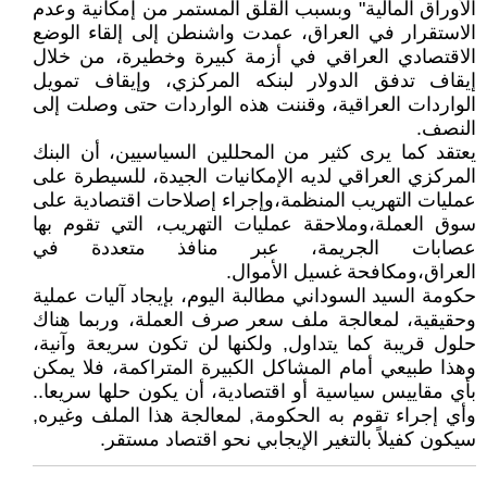
الأوراق المالية" وبسبب القلق المستمر من إمكانية وعدم
الاستقرار في العراق، عمدت واشنطن إلى إلقاء الوضع
الاقتصادي العراقي في أزمة كبيرة وخطيرة، من خلال
إيقاف تدفق الدولار لبنكه المركزي، وإيقاف تمويل
الواردات العراقية، وقننت هذه الواردات حتى وصلت إلى
النصف.
يعتقد كما يرى كثير من المحللين السياسيين، أن البنك
المركزي العراقي لديه الإمكانيات الجيدة، للسيطرة على
عمليات التهريب المنظمة،وإجراء إصلاحات اقتصادية على
سوق العملة،وملاحقة عمليات التهريب، التي تقوم بها
عصابات الجريمة، عبر منافذ متعددة في
العراق،ومكافحة غسيل الأموال.
حكومة السيد السوداني مطالبة اليوم، بإيجاد آليات عملية
وحقيقية، لمعالجة ملف سعر صرف العملة، وربما هناك
حلول قريبة كما يتداول, ولكنها لن تكون سريعة وآنية،
وهذا طبيعي أمام المشاكل الكبيرة المتراكمة، فلا يمكن
بأي مقاييس سياسية أو اقتصادية، أن يكون حلها سريعا..
وأي إجراء تقوم به الحكومة, لمعالجة هذا الملف وغيره,
سيكون كفيلاً بالتغير الإيجابي نحو اقتصاد مستقر.