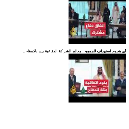
.. -أي هجوم استهداف للجميع-.. معالم الشراكة الدفاعية بين باكستا