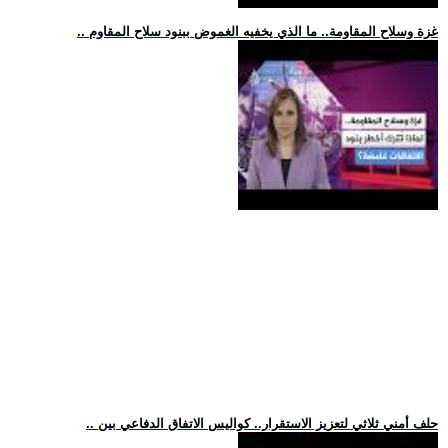
.. غزة وسلاح المقاومة.. ما الذي يخفيه الغموض ببنود سلاح المقاوم
.. حلف أمني ثلاثي لتعزيز الاستقرار.. كواليس الاتفاق الدفاعي بين