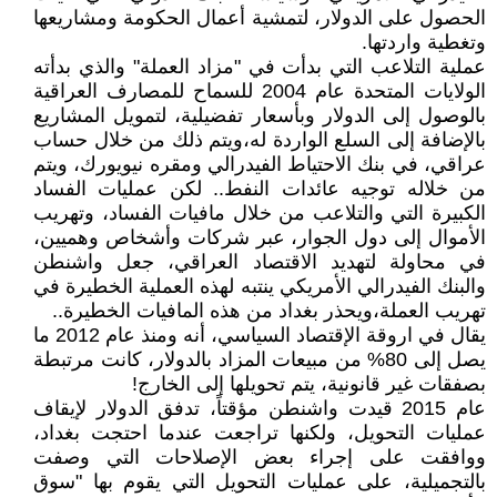
الحصول على الدولار، لتمشية أعمال الحكومة ومشاريعها
وتغطية واردتها.
عملية التلاعب التي بدأت في "مزاد العملة" والذي بدأته
الولايات المتحدة عام 2004 للسماح للمصارف العراقية
بالوصول إلى الدولار وبأسعار تفضيلية، لتمويل المشاريع
بالإضافة إلى السلع الواردة له،ويتم ذلك من خلال حساب
عراقي، في بنك الاحتياط الفيدرالي ومقره نيويورك، ويتم
من خلاله توجيه عائدات النفط.. لكن عمليات الفساد
الكبيرة التي والتلاعب من خلال مافيات الفساد، وتهريب
الأموال إلى دول الجوار، عبر شركات وأشخاص وهميين،
في محاولة لتهديد الاقتصاد العراقي، جعل واشنطن
والبنك الفيدرالي الأمريكي ينتبه لهذه العملية الخطيرة في
تهريب العملة،ويحذر بغداد من هذه المافيات الخطيرة..
يقال في اروقة الإقتصاد السياسي، أنه ومنذ عام 2012 ما
يصل إلى 80% من مبيعات المزاد بالدولار، كانت مرتبطة
بصفقات غير قانونية، يتم تحويلها إلى الخارج!
عام 2015 قيدت واشنطن مؤقتاً، تدفق الدولار لإيقاف
عمليات التحويل، ولكنها تراجعت عندما احتجت بغداد،
ووافقت على إجراء بعض الإصلاحات التي وصفت
بالتجميلية، على عمليات التحويل التي يقوم بها "سوق