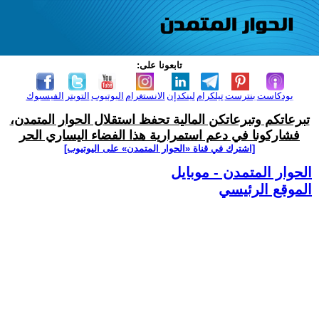
تابعونا على:
بودكاست
بنترست
تيلكرام
لينكدإن
الانستغرام
اليوتيوب
التويتر
الفيسبوك
تبرعاتكم وتبرعاتكن المالية تحفظ استقلال الحوار المتمدن،
فشاركونا في دعم استمرارية هذا الفضاء اليساري الحر
[اشترك في قناة ‫«الحوار المتمدن» على اليوتيوب]
الحوار المتمدن - موبايل
الموقع الرئيسي