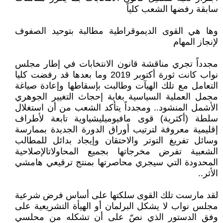
سابقة رفضها الشعب كلياً
وها هي القوى الديموقراطية مطالبة بتوحيد الصفوف
لإنجاز المهام
مجدداً تجري مناقشة قانون الانتخابات في إطار مجلس
نواب كانت ثورة أكتوبر 2019 وما بعدها قد رفضت كليا
التعامل مع تلك الهيآت وطالبت بإسقاطها وإعادة صياغة
مجمل العملية السياسية بغاية إحجاث التغيير الجوهري
الأشمل المنشود.. ومجدداً يتأكد الشعب من أن استغلال
سلطة (أكثرية) قوى مافيوميليشياوية تابعة لأطراف
إقليمية معروفة لترتيب أوراق الدورة الجديدة بممارسة
وسائل تفريغ التوتر والاحتقان وإيجاد بدائل للمطالب
الشعبية تفرض مخرجاتها بجميع المحاولاتالإصلاحية
المحدودة التي سيجري محاصرتها بمنتج ترقيعي هامشي
الأثر..
لقد مارست تلك القوى سلكتها على أساس فرض شرعية
مجلس نواب لا يشكل البرلمان أو الهيأة التشريعية على
وفق الدستور الذي نصّ على أن تشكله من محلسي