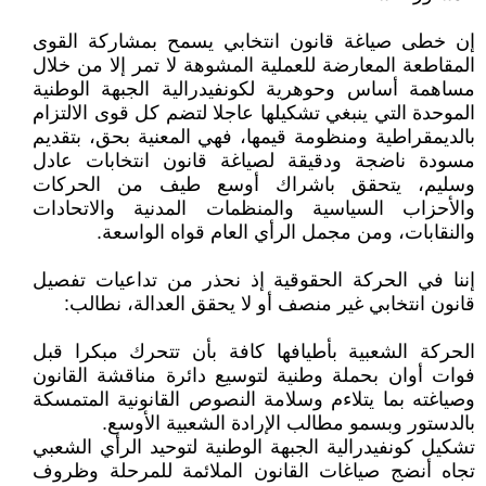
إن خطى صياغة قانون انتخابي يسمح بمشاركة القوى
المقاطعة المعارضة للعملية المشوهة لا تمر إلا من خلال
مساهمة أساس وحوهرية لكونفيدرالية الجبهة الوطنية
الموحدة التي ينبغي تشكيلها عاجلا لتضم كل قوى الالتزام
بالديمقراطية ومنظومة قيمها، فهي المعنية بحق، بتقديم
مسودة ناضجة ودقيقة لصياغة قانون انتخابات عادل
وسليم، يتحقق باشراك أوسع طيف من الحركات
والأحزاب السياسية والمنظمات المدنية والاتحادات
والنقابات، ومن مجمل الرأي العام قواه الواسعة.
إننا في الحركة الحقوقية إذ نحذر من تداعيات تفصيل
قانون انتخابي غير منصف أو لا يحقق العدالة، نطالب:
الحركة الشعبية بأطيافها كافة بأن تتحرك مبكرا قبل
فوات أوان بحملة وطنية لتوسيع دائرة مناقشة القانون
وصياغته بما يتلاءم وسلامة النصوص القانونية المتمسكة
بالدستور وبسمو مطالب الإرادة الشعبية الأوسع.
تشكيل كونفيدرالية الجبهة الوطنية لتوحيد الرأي الشعبي
تجاه أنضج صياغات القانون الملائمة للمرحلة وظروف