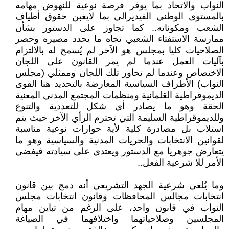
النواب والاتحاد بما يوفر فرصة نوعية للنهوض مهامه
بالمستوى الوطني الفيديرالي بما لايغبن حقوق أطياف
الشعب ومكوناته.. كما تجاوز على الدستور بشأن
ممارسة الاستفتاء الشعبي تجاه ما يحدد مصيره وحصر
الصلاحيات كليا بمجلس هو الآخر لم يُسمح له بالالتزام
بآليات العمل عندما لم يمر القانون على اللجان
الاختصاص وعندما لم تحاور تلك اللجان وممثلي (مجلس
النواب) الأطراف السياسية المعارضة بالتحديد هنا القوى
الديموقراطية العَلمانية ومنظمات المجتمع المدني المعنية
الحقة وهو ما يصادر أي شكل للتعددية والتنوع
وللديموقراطية السليمة التي تحترم الرأي الآخر حيث يتم
استلاب بل مصادرة كلية لأية حوارات نوعية مناسبة
لقوانين الانتخابات والحريات المدنية والسياسية وهو ما
يتعارض جوهريا مع الدستور ويعتدي على سيادته فيفضي
الأمر للا شرعية الفعل..
وما يُلغي شرعية الجهد التشريعي أنه دمج بين قانون
انتخابات مجالس المحافظات وقانون انتخابات مجلس
النواب في قانون واحد، على الرغم من تباين مهام
المجلسين وصلاحياتهما واختلافهما في الصياغة