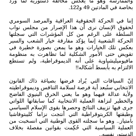
والممارسة وهو ما يعكس مخالفة دستورية لما ورد
بخاصة في المادتين 49 و122.
إننا في الحركة الحقوقية العراقية والمرصد السومري
لحقوق الإنسان نرى أن هذا الإصرار من مجلس نواب
السلطة على الرغم من كل المؤشرات التي سجلتها
الحركة الشعبية إنما يؤكد مفارقة خيار الشعب والسير
بعكس تلك الخيارات وهو ما يمعن بصورة خطيرة في
تقويض حتى الأمور الشكلية لما تظاهرت به منظومة
مافيوميليشياوية على أنه الديموقراطية، ولم تستطع
الالتزام به بأبسط أشكاله!!
إنّ السياقات التي يُراد فرضها بصياغة ذاك القانون
الانتخابي ستُبعد أية فرصة لسلامة التنافس وديموقراطيته
ولأية عدالة فيهما وهو ما يعني الخرق البنيوي الفاضح
والخطير لنزاهة العملية الانتخابية كما سابقاتها اللواتي
جرى فيها تزييف النتائج وحصرها بقوى الإسلام السياسي
وطبقتها الكربتوقراطية التي أنتجت نزاما كليبتوفاشيا
بامتياز.. وهو ما سجلته القوى الوطنية التي انسخبت من
العملية السياسية التي حُكِمت بقوانين مفصلة بخلاف
الدستور نفسه..