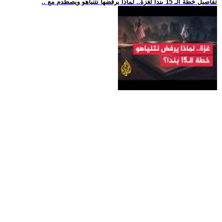
.. تفاصيل خطة الـ 15 بندا لغزة.. لماذا يرفضها نتنياهو ويصطدم مع