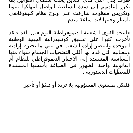
طرف بقي على مدى عقدين يعبث بتفصال القوانين بما
يكرر إعادتهم إلى سدة السلطة ليواصل انتهاكها بنيويا
وتكريس منظومة شارفت على ولوج نظام كليبتوفاشي
بامتياز وحيتها لات ساعة مندم..
فلتتحد القوى الشعبية الديموقراطية اليوم قبل الغد فلقد
تأخرت كثيرا على تحقيق كونفيدرالية الجبهة الوطنية
الموحدة ولتنتصر إرادة الشعب في تبني ما يحترم إرادته
ومطالبه التي قدم لها أغلى التضحيات الجسام سواء منها
السياسية المستندة إلى الاختيار الديموقراطي للنظام أم
القانونية واجبة الظهور في الصياغة بأسسها المستندة
للمعطيات الدستورية..
فلنكن بمستوى المسؤولية بلا تردد أو تلكؤ أو تأخير