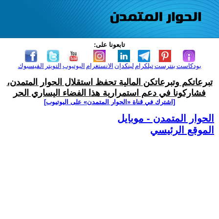
تابعونا على:
بودكاست
بنترست
تيلكرام
لينكدإن
الانستغرام
اليوتيوب
التويتر
الفيسبوك
تبرعاتكم وتبرعاتكن المالية تحفظ استقلال الحوار المتمدن،
فشاركونا في دعم استمرارية هذا الفضاء اليساري الحر
[اشترك في قناة ‫«الحوار المتمدن» على اليوتيوب]
الحوار المتمدن - موبايل
الموقع الرئيسي