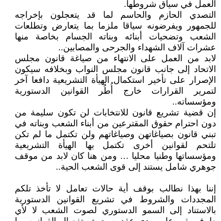
العمل في سياق شروطها.
التصدي الحازم والحاسم لما قد يتعجلون بإخراجه
للجمهور ويفرضونه سياقا ملزما بما يتعارض وتطلعات
الشعب وتضحيات أبنائه وبناته الجسام بخاصة منها
عشرات آلاف الشهداء والجرحى والمصابين..
لابد من العمل على الانتهاء من صياغة قانون مجلس
الاتحاد إلى جانب قانون مجلس النواب وبخلافه سيكون
الإصرار على تأخير استكمال الهيأة التشريعية دافعا آخر
لتمرير القرارات خارج أُطُر القوانين الدستورية
ومؤسساته..
إن قضية تشريع قانون للانتخابات لن تكون سليمة من
دون احترام حقوق المقترعين من أبناء الشعب وبناته في
تبني قانون بصياغاتهن وصياغاتهم ولن تكتمل ما لم تكن
تلتحم لقوانين أخرى تكتمل بها الهيأة التشريعية
ومؤسساتها وطنيا محليا … ومن هنا كان لابد من موقف
جوهري شامل يستند إلى قوى الشعب الحية..
إننا بهذا نطالب بوقف أية حالات تعامل لا تأخذ تلكم
المجددات والشروط في تشريع القوانين الدستورية
بالاستناد إلى السمو الدستوري لصوت الشعب لا لأي