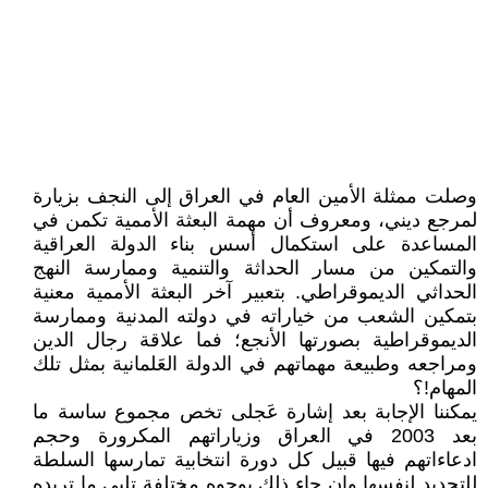
وصلت ممثلة الأمين العام في العراق إلى النجف بزيارة
لمرجع ديني، ومعروف أن مهمة البعثة الأممية تكمن في
المساعدة على استكمال أسس بناء الدولة العراقية
والتمكين من مسار الحداثة والتنمية وممارسة النهج
الحداثي الديموقراطي. بتعبير آخر البعثة الأممية معنية
بتمكين الشعب من خياراته في دولته المدنية وممارسة
الديموقراطية بصورتها الأنجع؛ فما علاقة رجال الدين
ومراجعه وطبيعة مهماتهم في الدولة العَلمانية بمثل تلك
المهام!؟
يمكننا الإجابة بعد إشارة عَجلى تخص مجموع ساسة ما
بعد 2003 في العراق وزياراتهم المكرورة وحجم
ادعاءاتهم فيها قبيل كل دورة انتخابية تمارسها السلطة
للتجديد لنفسها وإن جاء ذلك بوجوه مختلفة تلبي ما تريده