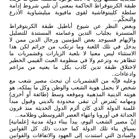
طبقة الكربتوقراط الحاكمة بمعنى أن تلبي شروط إدامة
سلطة كليبتوفاشية لقوى مافيوية ميليشياوية الأذرع
والتحكّم...
وبغض النظر عن شيوع أباطيل طبقة الكربتوقراط
المتسترة بجلباب التدين وعمامته المستندة للتضليل
والإيهام فسيوجد بعض المؤمنين ورجال الدين ممن لا
يدخل في تلك اللعبة وما ترتكب من جرائم لكن هذا
الاستثناء ليس معنيا لا بلعبة الزيارات وقشمريات ما
تتظاهر به وتزعم ولا في منظومة العبث القيمي الخطير
لاختلاق طبقة تدين كاذب بكل ما يعنيه من مزاعم
وادعاءات..
وعليه فإنَّه من القشمريات أن تبحث مصير شعب مع
شخص لا يحمل هوية الشعب والوطن وكل ما يملكه، هو
هويته الدينية المذهبية وموقعه وسط (طائفة أو أخرى)
ومهامه يُفترض أن تبقى محدودة بالديني وقبول مبدأ
عَلمنة الدولة الذي كان ألزم الدول الحديثة منذ قرون
الحداثة في أوروبا وانتهاء العصر القروسطي وظلامه...
إنَّ مصير الشعب اليوم، يبدأ ببناء دولة مدنية [علمانية]
بسياق بناء تلك الدولة كما حددت ذلك كل القوانين
والمبادئ التي استندت إلى العهود والاتفاقات والقوانين