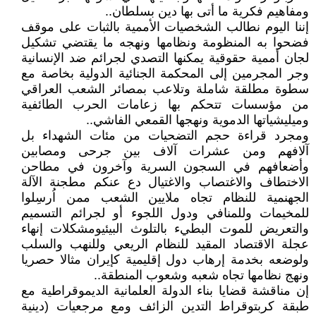
ومفاهيم فكرية ما أتى بها دين بسلطان..
إننا اليوم نطالب الشخصيات الأممية بالثبات على موقف
فضحوا به المنظومة ونظامها ونهجه ما يقتضي تشكيل
لجان أممية حقوقية يمكنها التصدي لجرائم ضد الإنسانية
وجر المجرمين إلى المحكمة الجنائية الدولية بخاصة مع
سطوة مطلقة شاملة وتلاعب بمصائر الشعب العراقي
من مؤسسات تتحكم بها زعامات الحرب الطائفية
وميليشياتها الدموية ونهجها القمعي الفاشي..
ومجرد قراءة حجم التضحيات من مئات الشهداء بل
آلافهم ومن عشرات آلاف بين جرحى ومصابين
وأضعافهم في السجون السرية وآخرون في مطاحن
الاختطاف والاغتصاب والاغتيال دع عنكم مطجنة الآلة
الجهنمية للنظام تجاه ملايين الشعب ممن اُرسِلوا
للمخيمات وللمنافي ودول اللجوء أو لجرائم التسميم
والتعريض للموت البطيء بالتلوث البيئيومشكلات إنهاء
عجلة الاقتصاد المقيد للنظام الريعي وللنهب والسلب
ولوضعه بخدمة إرهاب دول إقليمية كإيران مثالا حصريا
ونهج نظامها تجاه شعبه وشعوب المنطقة..
إن مناقشة قضايا بناء الدولة العلمانية الديموقراطية مع
طبقة كربتوقراط التدين الزائف ومع مرجعيات (دينية