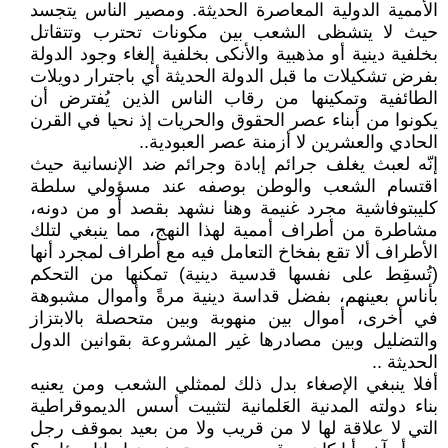
الأممية الدولية المعاصرة الحديثة. ومصير الناس يتجسد
حيث لا يتشظى الشعب بين مكونات تحترب وتتقاتل
بخلفية دينية أو مذهبية والأنكى بخلفية إلغاء وجود الدولة
بفرض تشكيلات ما قبل الدولة الحديثة أي باجترار دويلات
الطائفية وتمكينها من رقاب الناس الذين يُفترض أن
يكونوا من أبناء عصر الحقوق والحريات إذ نحيا في القرن
الحادي والعشرين لا أزمنة عصر العبودية..
إنّه لعبث يغلف جرائم إبادة وجرائم ضد الإنسانية حيث
اقتسام الشعب والوطن بوصفه عند مسؤولي سلطة
كليبتوفاشية مجرد غنيمة وهنا نشهد بقصد أو من دونه،
مشاطرة من أطراف أممية لهذا النهج، مما ينبغي لتلك
الأطراف ألا تقع بفخاخ التعامل فيه مع أطراف لمجرد أنها
(تُسقِط على نفسها قدسية دينية) تمكنها من التحكم
بأناس بعينهم، بفضل قداسة دينية مرةً وأموال مشبوهة
في أخرى، أموال بين منهوبة وبين متحصلة بالابتزاز
والتضليل وبين مصادرها غير المشروعة بقوانين الدول
الحديثة ..
أفلا ينبغي الإصغاء بدل ذلك لممثلي الشعب ومن يعنيه
بناء دولته المدنية العَلمانية لتثبيت أسس الديموقراطية
التي لا علاقة لها لا من قريب ولا من بعيد بموقف رجل