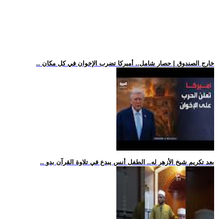
.. خارج الصندوق | حصار شامل.. أميركا تضرب الإخوان في كل مكان
.. بعد تكريم شيخ الأزهر له.. الطفل أنس يبدع في تلاوة القرآن بدو