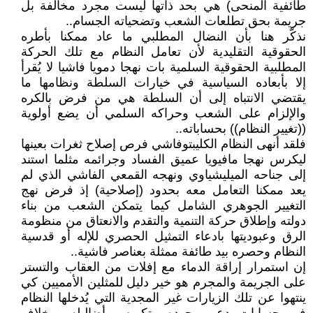
طائفية المنحى) هي بحد ذاتها ليست مجرد مخالفة بل
جريمة بحق تطلعات الشعب وتضحياته الجسام..
نذكّر هنا بأن النضال المطلبي ما عاد ممكنا بأطره
الحقوقية التقليدية لأن تعامل النظام مع تلك الحركة
المطلبية الحقوقية السلمية بات نهجا دمويا فاشيا لا يُقرأ
إلا بأبعاده السياسية في خيارات السلطة ونظامها ما
يقتضي الانتباه إلى أن السلطة هي من فرض بالكره
والإلزام على الشعب وحراكه السلمي أن يضع أولوية
((تغيير النظام)) بحساباته..
فلقد أنهى النظام الكليبتوفاشي فرص إصلاح ثغرات بعينها
ليكرس نهجا مافيويا عميق الفساد وجرائمه مثلما استند
إلى جناحه الميليشياوي ونهجه القمعي الفاشي الذي لم
يعد ممكنا التعامل معه بحدود (إصلاحية) إذ فرض نهج
التغيير الجوهري الشامل كيما يتمكن الشعب من بناء
دولته وإطلاق حركة التنمية والتقدم والانعتاق من منظومة
الرق وعبوديتها بادعاء التمثيل الحصري للإله أو قدسية
النظام وحصره بيد طائفة ممثلة بعناصر فاشية..
إن استمرار إراقة الدماء مع إفلات من العقاب والتستر
على الجريمة والمجرم هو خير دليل للمثلين الأمميين كي
ينتهوا عن تلك الزيارات غير المجدية التي يُدخلها النظام