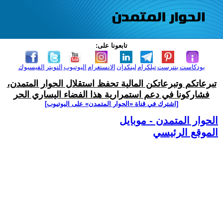
تابعونا على:
بودكاست
بنترست
تيلكرام
لينكدإن
الانستغرام
اليوتيوب
التويتر
الفيسبوك
تبرعاتكم وتبرعاتكن المالية تحفظ استقلال الحوار المتمدن،
فشاركونا في دعم استمرارية هذا الفضاء اليساري الحر
[اشترك في قناة ‫«الحوار المتمدن» على اليوتيوب]
الحوار المتمدن - موبايل
الموقع الرئيسي