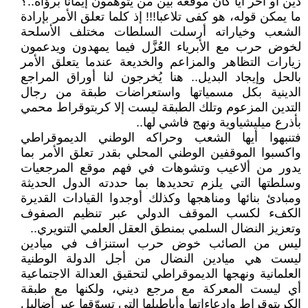
دين أو آخر أيا كان موقعه بين من يتوهمون إيمانا برؤاه..؟
ما يمكن قوله، هو كفى تلاعبا!!! إذ كلما تعلق الأمر بإرادة
الشعب وخياراته أرسلت السلطات مختلف الأسلحة
لخوض حرب مع الأبرياء العُزَّل فيما يمهدون ويدعمون
زيارات التظاهر والمزاعم والخديعة عندما يتعلق الأمر
بالحل وإيجاد البديل.. هنا يُخرجون لنا أوراق المراجع
الدينية بكل مسمياتها واستعراضات طبقة من رجال
التدين المزعوم وتلك الطبقة ليست إلا كربتوقراط محمي
بأذرع ميليشياوية ونهج فاشي لها..
فتنبهوا أيها الشعب وحراكه الوطني الديموقراطي
واكسبوا الموقفين الوطني المحلي بقدر تعلق الأمر بما
يدور من ألاعيب وتشوهات في فهم موقع المرجعيات
وسلطتها التي يلزم تحديدها بما حددته الدول الحديثة
ومبادئ بنائها ومناهجها وكذلك أوجدوا القيادات القديرة
الكفء لكسب الموقف الدولي عبر تنظيم الصفوف
وتعزيز النضال السلمي بمنطق العقل العلمي التنويري..
ليس من الصائب خوض حرب استنزاف في ميادين
ليست هي ميادين النضال من أجل الدولة الوطنية
العلمانية ونهجها الديموقراطي لتحقيق العدالة الاجتماعية
أي ليست المعركة مع مرجع ديني، ولكنها مع طبقة
الكربتوقراط وادعاءاتها وأباطيلها التي تسوّقها عبر أضاليل