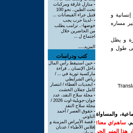
-
منازل غارقة ومركبات
تحت الطين.. نحو 100
نسانية و
قتيل جراء الفيضانات ...
-
-لدينا حرب يجب
ير مساره
خوضها-.. ترامب يطلب
من الحاضرين خلال
اجتماع ل ...
رة و يظل
المزيد.....
لى طول و
كتب ودراسات
-
حين استيقظ رأس المال
داخل الإنسان .. قراءة
ماركسية ثورية في ... /
رياض الشرايطي
-
ابجديات العطاء / انتصار
Transl
كامل جفلان الخشت
-
مجلة سلاح النقد، عدد
جوان-جويلية-اوت 2026 /
مجلة سلاح النقد
-
حقوق العصر / أحمد
اعية، والمساواة
التاوتي
-
قصة الأمراض المزمنة و
م.
ساهم/ي معنا!
إفلاس الأطباء / عدنان
رار هذا المنبر الحر
رضوان