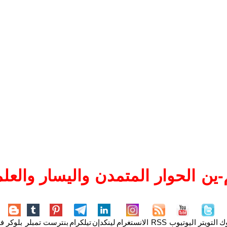
ين الحوار المتمدن واليسار والعلم
وك
التويتر
اليوتيوب
RSS
الانستغرام
لينكدإن
تيلكرام
بنترست
تمبلر
بلوكر
فل