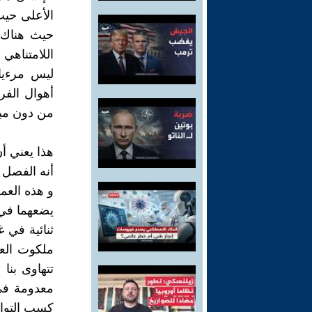
الأعلى حيث
حيث هناك 
اللامتناهي
ليس مرءيا 
أهوال الفر
من دون مبال
هذا يعني 
أنه الفصل 
و هذه العم
يضعهما في 
ثنائية في غ
ملكوت العو
تتهاوى بنا
معدومة في
كسب التواز