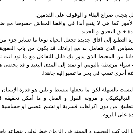
يتجلى صراع البقاء و الوقوف على القدمين.
لأمور كما هي لا ينفع أبدا في واقعنا المعاش خصوصا مع ض
دة خلق التحدي و الجديد.
 التطلع إلى آفاق جديدة تجعل الحياة نوعا ما تساير جزء من
لمقياس الذي تتعامل به مع إرادتك قد يكون من باب العفوية
نبا من المحيط الذي يدور بك قابل للتفاعل مع ما تود انت 
 سواء مرتبطة باليومي او تمتد إلى المدى البعيد و قد يحضى هذآ
نة أخرى تصب في بحر ما تصبو إليه جاهدا.
ليست بالسهلة لكن ما يجعلها تتبسط و تلين هو قدرة الإنسان 
الدياليكتيكي و مرونة القول و الفعل و ما أمكن تحقيقه ف
التطبيق من دون اكراهات قسرية او تشنج عصبي او حساسية 
دة على اللزوم.
ا المركب العجيب و الممتد في الزمان خط لولبي يتصاعد با