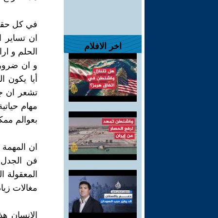
في كل حقل 
ان تساير ا
اخر الافلام
الحلم و ارا
و ان ضرورة
أيا يكون ا
تشعر ان جا
مهام حياتية
بعوالم ممك
ان المهمة 
فن الجدل 
المعقولة 
مغالات زيا
الإنسان هذ