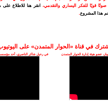
وتًا قويًا للفكر اليساري والتقدمي
،
انقر هنا للاطلاع على 
م هذا المشروع
.
شترك في قناة «الحوار المتمدن» على اليوتيوب
ز، عضو هيئة إدارة الحوار المتمدن
في رحيل شاكر الناصري، أحد مؤسسي 