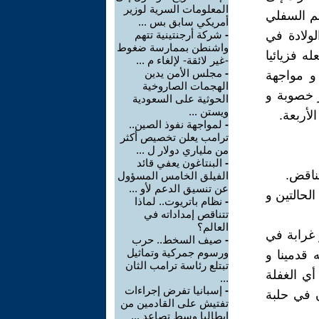
المعلومات السرية لوزير
لم السفلي
أمريكي سابق بس ...
ولادة في
-
شركة أرجنتينية تتهم
واشنطن بممارسة ضغوط
ه فزيائيا
-غير لائقة- لإلغاء م ...
-
مجلس الأمن يدين
و مواجهة
الهجمات الصاروخية
ر خصوبة و
الحوثية على السعودية
ويستن ...
لأربعة.
-
لمواجهة نفوذ الصين..
ترامب يعلن تخصيص أكثر
من ملياري دولار ل ...
-
البنتاغون يعفي قائد
ناقض.
الفيلق الخامس المسؤول
عن تنسيق الدعم لأو ...
لحالتين و
-
نظام باتريوت.. لماذا
تتناقص إمداداته في
العالم؟
ر غرابة في
-
صيف السخط.. حرب
ورسوم جمركية وتماثيل
 قدمينا و
تبتلع رئاسة ترامب الثان
أي الغفلة
...
-
إسبانيا تفرض إجراءات
 في حلبة
تفتيش على القادمين من
إيطاليا وسط تصاعد ...