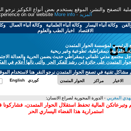
ة التصفح والنشر، الموقع يستخدم بعض أنواع الكوكيز نرجو النق
More info - المزيد
experience on our website
الفن
-
وكالة أنباء اليسار
-
وكالة أنباء العلمانية
-
وكالة أنباء العمال
-
وكا
الاقتصاد
-
اخبار الطب والعلوم
 الرئيسي لمؤسسة الحوار المتمدن
، علمانية، ديمقراطية، تطوعية وغير ربحية
ل مجتمع مدني علماني ديمقراطي حديث يضمن الحرية والعدالة الاجتم
حوار المتمدن على جائزة ابن رشد للفكر الحر والتى نالها أعلام في الفك
م مشاكل تقنية في تصفح الحوار المتمدن نرجو النقر هنا لاستخدام الموقع
كوردي
English
الاخبار
مراكز
الحوار المتمدن
هدي المغربي
- الدورة المحورية لصراع الانسان:
 وتبرعاتكن المالية تحفظ استقلال الحوار المتمدن، فشاركونا 
استمرارية هذا الفضاء اليساري الحر