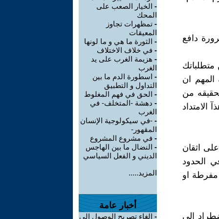
-
الخيار الصعب على
المحك
-
تمظهرات تجاوز
المعيقات
رورة دافع
-
الثورة ما هي و ما لونها
-
في خلاف الاختلاف
-
هزيمة الغرب على يد
 متطلباتك
الغرب
-
اسطورة الدم ما بين
 المهم ان
التداول و التطبيق
تحقيقه من
-
الحق في فهم المغلوط
-
دهشة -المتخلف- في
 الامتداد
الغرب
-
-في سيكولوجية الإنسان
المقهور-
-
في مشروع المشروع
على اثقان
-
النضال ما بين الهاجس
الديني و الفعل السياسي
ي الحدود
المزيد.....
مفرطة او
أخبار عامة
ضطراد إلى
-
إلغاء تصريح الوصول إلى