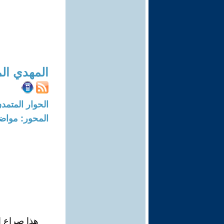
المهدي ال
الحوار المتمدن-العدد: 7527 - 23
المحور: مواض
هذا صراع ال