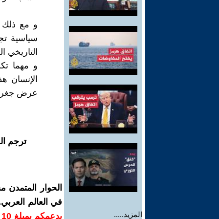
و مع ذلك 
سياسية تجع
التاريخي ال
و مهما تك
الإنسان ه
عرض جغرافيا
ترجم ال
الحوار المتمدن م
في العالم العربي
المزيد.....
ب