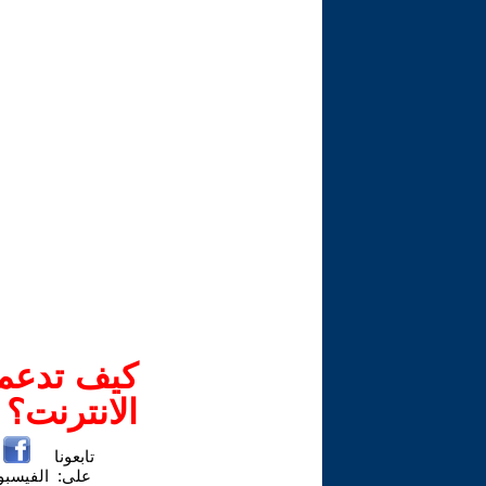
كيف تدعم-
الانترنت؟
تابعونا
على:
الفيسب