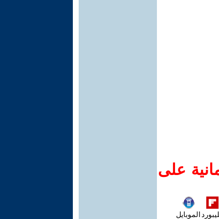
انية على
يبورد
الموبايل