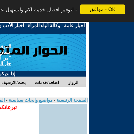
موافق - OK
لتوفير افضل خدمة لكم ولتسهيل عملي
أخبار عامة
-
وكالة أنباء المرأة
-
اخبار الأدب و
الموقع
يسارية
"من أج
حاز ال
إذا لديك
الزوار
اضافة/خدمات
بحث/الارشيف
الصفحة الرئيسية
-
مواضيع وابحاث سياسية
-
الم
تبرعاتكم