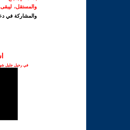
والمستقل، ليبقى ص
والمشاركة في دع
ا‫
في رحيل جليل شهبا