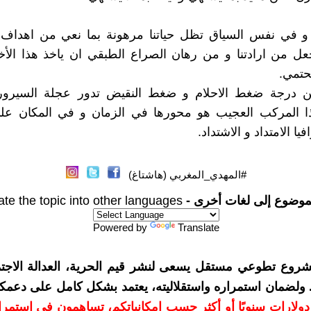
و في نفس السياق تظل حياتنا مرهونة بما نعي من اهداف إ
ل من ارادتنا و من رهان الصراع الطبقي ان ياخذ هذا الأخ
حتمي.
ن درجة ضغط الاحلام و ضغط النقيض تدور عجلة السيرو
ذا المركب العجيب هو محورها في الزمان و في المكان ع
 الامتداد و الاشتداد.
#المهدي_المغربي (هاشتاغ)
موضوع إلى لغات أخرى -
ate the topic into other languages
Powered by
Translate
شروع تطوعي مستقل يسعى لنشر قيم الحرية، العدالة الاجتم
. ولضمان استمراره واستقلاليته، يعتمد بشكل كامل على دعمك
دعمكم بمبلغ 10 دولارات سنويًا أو أكثر حسب إمكانياتكم، تساهمون في استم