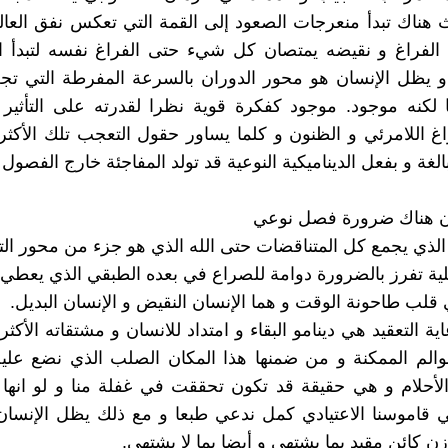
 هناك تبدأ منعرجات الصعود إلى القمة التي تعكس نفق العا
الفراغ و نقيضه يمتصان كل شيء حتى الفراغ نفسه لتبدأ ال
 و يظل الإنسان هو محور الدوران بالسرعة المفرطة التي تجعل
لكنه موجود. موجود كفكرة قوية نظرا لقدرته على التأثير 
اغ اللامرئي و الظنون و كلما يساور حقول التعجب تلك الأكث
غة و بفعل الديناميكية النوعية قد تولد المفاجئة خارج الفصول ا
أن هناك ضرورة فصل نوعي
الذي يجمع كل المتناقضات حتى الله الذي هو جزء من محور الت
لية تفرز بالضرورة دوامة للصراع في بعده الطبقي الذي يعطي ا
قلب طاحونة الوقت و هما الإنسان النقيض و الإنسان البديل.
اية التعقيد هي دينامو البقاء و امتداد للانسان و مشتقاته الأكث
الم الممكنة و من ضمنها هذا المكان الصلب الذي نضع عليه
 الأحلام و هي حقيقة قد تكون تحققت في غفلة منا و لو انها 
 قاموسنا الاعتيادي كمل ندعي طبعا و مع ذلك يظل الإنسان
ن كائن مقيد بما يشتهي و أيضا بما لا يشتهي.