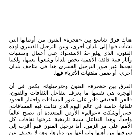
هناك فرق شاسع بين «هجرة» الفنون من أوطانها التي
نشأت فيها إلى بلدان أخرى، وبين الترحيل القسري لهذه
الفنون، الذي يبلغ حدّ الاستحواذ على أعمال ومقتنيات
وآثار فنية فائقة الأهمية تخص بلداناً وشعوباً بعينها، ولكننا
نجدها عبر صور الترحيل القسري هذا في متاحف بلدان
أخرى، أو ضمن مقتنيات الأثرياء فيها.
الفرق بين «هجرة» الفنون و«ترحيلها»، يكمن في أن
الهجرة هي نفسها ما يعرف بتفاعل الثقافات والفنون،
فالفن الحقيقي قادر على عبور المسافات واجتياز الحدود
تلقائياً، خاصة في عالم اليوم الذي تدانت فيه المسافات،
حتى أوشكت «عوالم» الأرض المتعددة أن تصبح عالماً
واحداً، وهذا التفاعل سمة تاريخية عرفتها ثقافات كل
الأمم على مر الزمن. أما ترحيل الفنون فهو أقرب إلى
سرقتها من أهلها وانتزاعها من ديارها، وهو لا يختلف عن