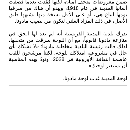
ضمن معروضات متحف أميان، لكنها فقدت بعدما قصفت
ألمانيا المدينة في عام 1918، ويبدو أن هناك من سرقها
يومها لتباع هي، أو على الأقل نسخة منها تشبهها طبق
الأصل، في ذلك المزاد العلني لتكون من نصيب مادونا.
تدرك بلدية المدينة الفرنسية أنه لم يعد لها الحق في
منازعة مادونا قانونياً، مع أن اللوحة سرقت من متحفها،
لذلك قالت رئيسة البلدية مخاطبة مادونا: «لا نشكك بأي
حال في مشروعية امتلاكك للوحة، لكننا مرشحون للقب
عاصمة الثقافة الأوروبية في 2028، ونودّ بهذه المناسبة
أن نستعير لوحتك».
لوحة المدينة غدت لوحة مادونا.