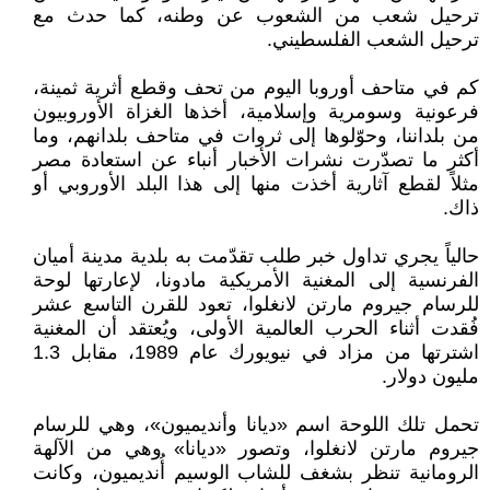
ترحيل شعب من الشعوب عن وطنه، كما حدث مع
ترحيل الشعب الفلسطيني.
كم في متاحف أوروبا اليوم من تحف وقطع أثرية ثمينة،
فرعونية وسومرية وإسلامية، أخذها الغزاة الأوروبيون
من بلداننا، وحوّلوها إلى ثروات في متاحف بلدانهم، وما
أكثر ما تصدّرت نشرات الأخبار أنباء عن استعادة مصر
مثلاً لقطع آثارية أخذت منها إلى هذا البلد الأوروبي أو
ذاك.
حالياً يجري تداول خبر طلب تقدّمت به بلدية مدينة أميان
الفرنسية إلى المغنية الأمريكية مادونا، لإعارتها لوحة
للرسام جيروم مارتن لانغلوا، تعود للقرن التاسع عشر
فُقدت أثناء الحرب العالمية الأولى، ويُعتقد أن المغنية
اشترتها من مزاد في نيويورك عام 1989، مقابل 1.3
مليون دولار.
تحمل تلك اللوحة اسم «ديانا وأنديميون»، وهي للرسام
جيروم مارتن لانغلوا، وتصور «ديانا» وهي من الآلهة
الرومانية تنظر بشغف للشاب الوسيم أُنديميون، وكانت