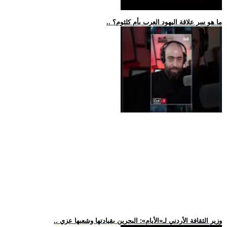
.. ما هو سر علاقة اليهود العرب بأم كلثوم؟
.. وزير الثقافة الأردني لـ«الأيام»: البحرين بقيادتها وشعبها عزي