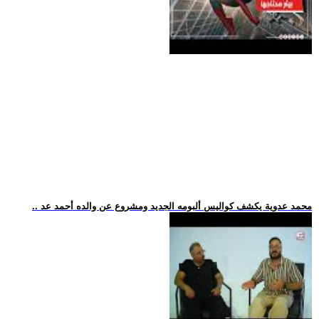
.. محمد عدوية يكشف كواليس ألبومه الجديد ومشروع عن والده أحمد عد