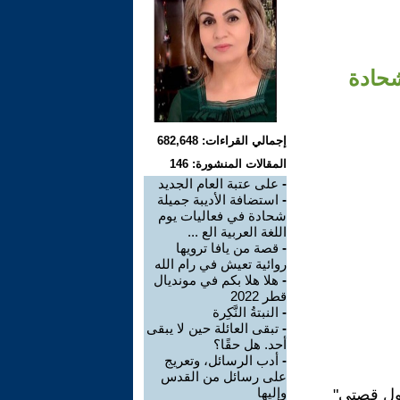
شحادة
إجمالي القراءات: 682,648
المقالات المنشورة: 146
-
على عتبة العام الجديد
-
استضافة الأديبة جميلة
شحادة في فعاليات يوم
اللغة العربية الع ...
-
قصة من يافا ترويها
روائية تعيش في رام الله
-
هلا هلا بكم في مونديال
قطر 2022
-
النبتةُ النَّكِرة
-
تبقى العائلة حين لا يبقى
أحد. هل حقًا؟
-
أدب الرسائل، وتعريج
على رسائل من القدس
وإليها
حول قصتي"