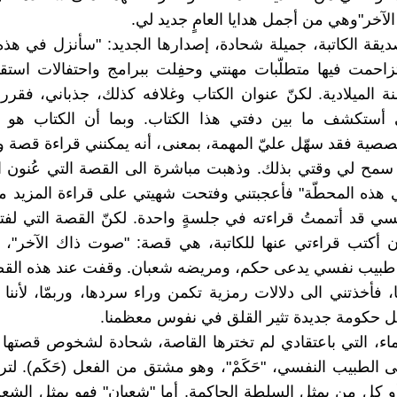
آخر"وهي من أجمل هدايا العامٍ جديد لي.
ديقة الكاتبة، جميلة شحادة، إصدارها الجديد: "سأنزل في هذه
احمت فيها متطلّبات مهنتي وحفِلت ببرامج واحتفالات استقبا
 الميلادية. لكنّ عنوان الكتاب وغلافه كذلك، جذباني، فقرر
أستكشف ما بين دفتي هذا الكتاب. وبما أن الكتاب هو 
ية فقد سهّل عليّ المهمة، بمعنى، أنه يمكنني قراءة قصة 
ا سمح لي وقتي بذلك. وذهبت مباشرة الى القصة التي عُنون ال
هذه المحطّة" فأعجبتني وفتحت شهيتي على قراءة المزيد من
ي قد أتممتُ قراءته في جلسةٍ واحدة. لكنّ القصة التي لفت
ن أكتب قراءتي عنها للكاتبة، هي قصة: "صوت ذاك الآخر"، 
 طبيب نفسي يدعى حكم، ومريضه شعبان. وقفت عند هذه القص
ا، فأخذتني الى دلالات رمزية تكمن وراء سردها، وربمّا، لأننا
يل حكومة جديدة تثير القلق في نفوس معظمنا.
سماء، التي باعتقادي لم تخترها القاصة، شحادة لشخوص قصتها ع
الطبيب النفسي، "حَكَمْ"، وهو مشتق من الفعل (حَكَم). لتر
و كل من يمثل السلطة الحاكمة. أما "شعبان" فهو يمثل الش