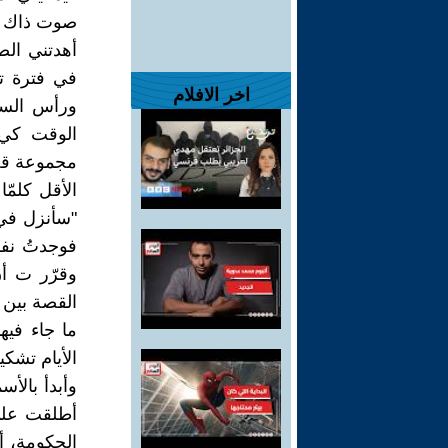
صوت ذاك ال
أهدتني الص
في فترة تز
اخر الافلام
ورأس السنة
الوقت كي 
مجموعة قصص
الأقل كلمّ
"سأنزل في 
فوجدتُ نفس
وقرّر ت أ
القصة بين
ما جاء فيه
الأيام تشك
وأبدأ بالأ
أطلقت على 
الحكومة، أ