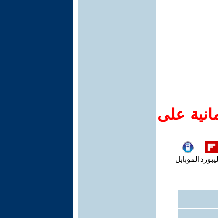
انية على
يبورد
الموبايل