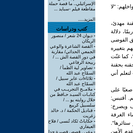
الإسرائيلي.. ما قصة حملة
خلهم: "لا
مقاطعة فيلم -سبايد ...
المزيد.....
قنة مهدئ،
كتب ودراسات
ّا، دلالة
-
ديوان 24 شعر / منصور
لق الفوضى
الريكان
-
القصة الشاعرة والوعي
م بتغييره
الجمعي الحداثي/ مقاربة
 كما غنّت
في دور القصة الش ... /
ربيحة الرفاعي
قنه بحقنة
-
تصاوير لية الظمأ /
لتعلم أني
السمّاح عبد الله
-
ثلاثاءات عابر سبيل /
السمّاح عبد الله
-
ملامــح التجريــب في
صعبًا على
كتابـات السيـد حـافظ من
م. أقتبس:
خلال روايته يو ... /
سلسبيل كريبع
ف ويصرخ:
-
قناديل الحكمة / د. خالد
ء الغرفة
زغريت
-
حكاياتْ تَكاد تُنسى / فلاح
ستائرها".
العيفاري
عدم الأمن
-
وعي ـ قصص قصيرة جدا