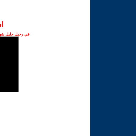
ا‫
في رحيل جليل شهبا