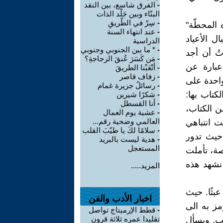
-
الفرق شاسع، بين النقد
البنّاء وبين جَلْد الذات
-
سِرْ في الطّريقِ
 المحطّة"
-
عند انتهاء السنة
ل الأعياد
الدراسية
-
* ما بين الجنوبي وجنوبي
تُ أن أجد
-
مَن كَسَرَ عُنقَ الزجاجةِ؟
عبارة عن
-
أتْعَبْنا الطريقَ
-
زفاف قاصر
واحدة على
-
رسائلُ جزيرة غمام
كتاب بها:
-
شكرًا شيرين
-
أنا القسطل
 الكتاب،
-
عشية يوم العمال
العالمي وضحية رقم...
ت انتباهي
-
سلامًا لكَ يا طيّبَ القلب
حيث تدور
-
هدية ليست بالبريد
المستعجل
ة، تأملت
 نشهد هذه
المزيد.....
بثًا. حيث
اخبار الأدب والفن
مز به الى
-
قطط الإرميتاج تواصل
تقليدا عمره ثلاثة قرون
عب. ويسأل