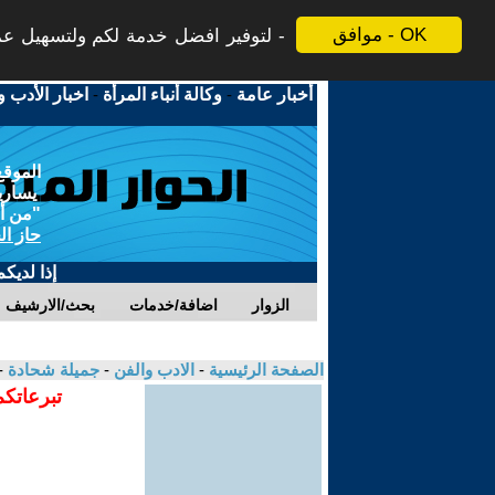
موافق - OK
لتوفير افضل خدمة لكم ولتسهيل عملي
أخبار عامة
-
وكالة أنباء المرأة
-
اخبار الأدب و
الموقع
يسارية
"من أج
حاز ال
إذا لديك
الزوار
اضافة/خدمات
بحث/الارشيف
الصفحة الرئيسية
-
الادب والفن
-
جميلة شحادة
-
تبرعاتكم