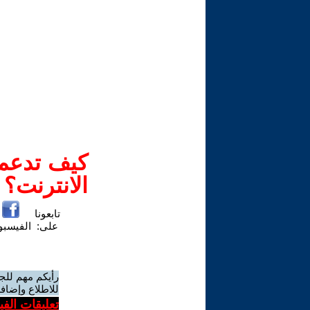
كيف تدعم-
الانترنت؟
تابعونا
على:
الفيسب
رأيكم مهم للج
للاطلاع وإضافة
تعليقات الف