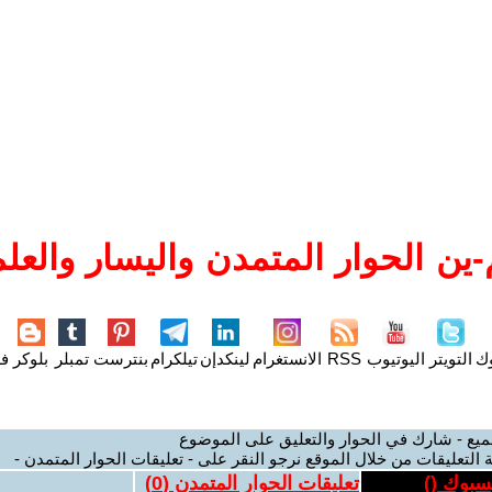
ين الحوار المتمدن واليسار والعلم
وك
التويتر
اليوتيوب
RSS
الانستغرام
لينكدإن
تيلكرام
بنترست
تمبلر
بلوكر
فل
ميع - شارك في الحوار والتعليق على الموضوع
 التعليقات من خلال الموقع نرجو النقر على - تعليقات الحوار المتمدن -
يسبوك (
)
تعليقات الحوار المتمدن (
0
)