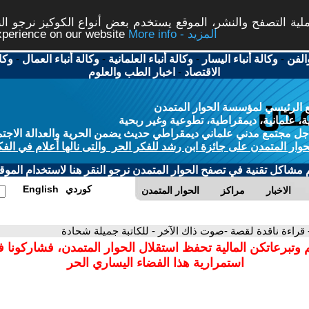
ة التصفح والنشر، الموقع يستخدم بعض أنواع الكوكيز نرجو النق
More info - المزيد
experience on our website
الفن
-
وكالة أنباء اليسار
-
وكالة أنباء العلمانية
-
وكالة أنباء العمال
-
وكا
الاقتصاد
-
اخبار الطب والعلوم
 الرئيسي لمؤسسة الحوار المتمدن
، علمانية، ديمقراطية، تطوعية وغير ربحية
ل مجتمع مدني علماني ديمقراطي حديث يضمن الحرية والعدالة الاجتم
حوار المتمدن على جائزة ابن رشد للفكر الحر والتى نالها أعلام في الفك
م مشاكل تقنية في تصفح الحوار المتمدن نرجو النقر هنا لاستخدام الموقع
كوردي
English
الاخبار
مراكز
الحوار المتمدن
 قراءة ناقدة لقصة -صوت ذاك الآخر - للكاتبة جميلة شحادة
 وتبرعاتكن المالية تحفظ استقلال الحوار المتمدن، فشاركونا 
استمرارية هذا الفضاء اليساري الحر