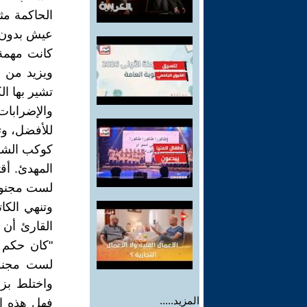
الحاكمة مث
عيش بدون كر
كانت مهمة 
ويزيد من ب
تشير بها ا
والإضرابات
للأفضل، وت
كوكب الشرق
المهدئ. أق
لست مجنونًا
وتنهي الكا
القارئ أن 
"كان حكم 
لست مجنون
واختلط بزم
المزيد.....
فهل هذه ال