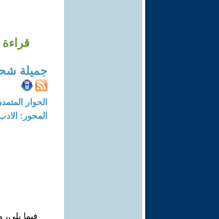
قراءة 
جميلة شحا
الحوار المتمدن-العدد: 7484 - 3
المحور: الادب
فيما يلي، 