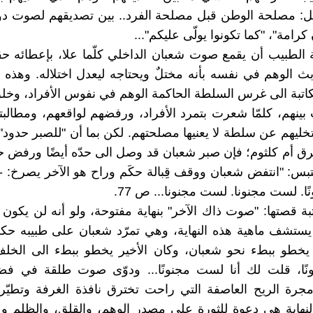
ل: مصلحة الوطن قبل مصلحة الفرد.. بين تصديقهم لصوت دوا
امة"، "كما تكونوا يولّى عليكم"...
الطبيب أن يقمع صوت شعبان الداخلي كلّما علا، بإعطائه ح
ث الوهم في نفسه بأنه مختلٌ ويحتاجه ليعدل اختلاله. وهذه ربم
لكاتبة الى غرس السلطة الحاكمة الوهم في نفوس الأفراد، وخ
 بينهم، كلمّا شعرت بتمرد الأفراد، ورفضهم لواقعهم، ومطالبته
خليهم عن سلطة لا يعنيها مصلحتهم. لكن بما أن "للصبر حدود"،
 أم كلثوم؛ فإن صبر شعبان قد وصل الى حدّه أيضًا ورفض ح
تبس: "انتفض شعبان ووقف قِبالة حكَم وراح هو الآخر يصرخ: - 
. لست مجنونا. لست مجنونا... ص 77.
تبة قصتها: "صوت ذاك الآخر" بنهاية مفتوحة، ولو أنه لن يكون 
يستشف ماهية هذه النهاية، وهي تمرّد شعبان على طبيبه حك
يخطو ببطء نحو شعبان، وكان الأخير يخطو ببطء الى الخل
ًا، قلت لك أنا لست مجنونًا... ودوّى صوت طلقة في فضا
جرة الريح العاصفة التي راحت تخترق نافذة الغرفة وتطيّر 
نهاية هي دعوة للثورة على مصدر الوهم، والقلق، والظلم و