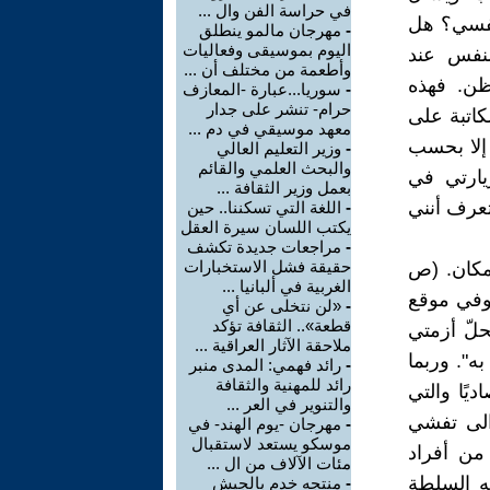
في حراسة الفن وال ...
لنفسي؟ هل
-
مهرجان مالمو ينطلق
اليوم بموسيقى وفعاليات
لنفس عند
وأطعمة من مختلف أن ...
ظن. فهذه
-
سوريا...عبارة -المعازف
حرام- تنشر على جدار
كاتبة على
معهد موسيقي في دم ...
 إلا بحسب
-
وزير التعليم العالي
والبحث العلمي والقائم
يارتي في
بعمل وزير الثقافة ...
 تعرف أنني
-
اللغة التي تسكننا.. حين
يكتب اللسان سيرة العقل
-
مراجعات جديدة تكشف
حقيقة فشل الاستخبارات
مكان. (ص
الغربية في ألبانيا ...
 وفي موقع
-
«لن نتخلى عن أي
قطعة».. الثقافة تؤكد
لّ أزمتي
ملاحقة الآثار العراقية ...
ه". وربما
-
رائد فهمي: المدى منبر
رائد للمهنية والثقافة
يًا والتي
والتنوير في العر ...
والى تفشي
-
مهرجان -يوم الهند- في
موسكو يستعد لاستقبال
من أفراد
مئات الآلاف من ال ...
ه السلطة
-
منتجه خدم بالجيش