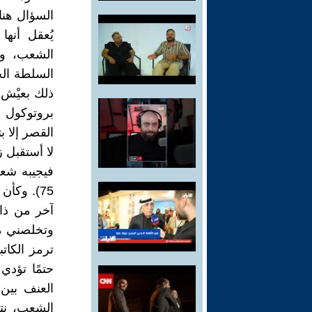
السؤال هنا
يُعقل أنه
الشعب، وه
السلطة الح
ذلك بعيْش 
بروتوكول 
القصر إلا ب
لا أستقبل زب
فيجيبه شع
75). وكأ
آخر من ذات
وتخلصني من
ترمز الكات
حتمًا تؤدي
العنف بين 
الشعب، نت