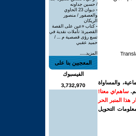
/ حسين جداونه
-
ديوان 23 الحاوي
والعصفور / منصور
الريكان
-
كتاب «عين على القصة
القصيرة: تأملات نقدية في
تسع رؤى قصصية م ... /
حميد عقبي
المزيد.....
Transl
المعجبين بنا على
الفيسبوك
اعية، والمساواة
3,732,970
م.
ساهم/ي معنا!
رار هذا المنبر الحر
معلومات التحويل