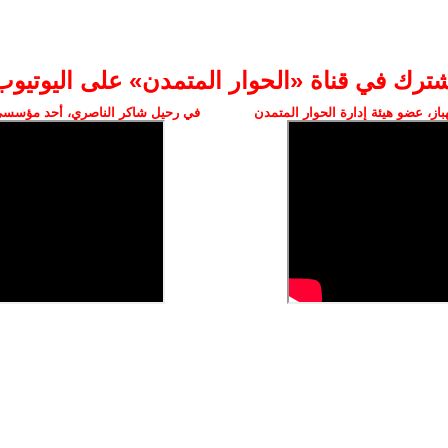
شترك في قناة «الحوار المتمدن» على اليوتيوب
ز، عضو هيئة إدارة الحوار المتمدن
في رحيل شاكر الناصري، أحد مؤسسي 