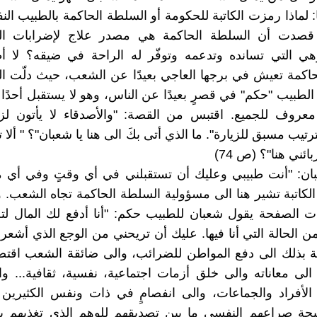
: لماذا رمزت الكاتبة للحكومة أو السلطة الحاكمة بالطبيب ا
ا قصدت أن السلطة الحاكمة هي مصدر علاج لإضرابات ا
ي التي تسانده وتدعمه وتوفّر له الراحة في ضيقه؟ لا أ
اكمة تعيش في برجها العاجي بعيدًا عن الشعب، حيث دلّت ال
الطبيب "حكم" في قصرٍ بعيدًا عن الناس، وهو لا يستقبل أحدًا
معروف للجميع. اقتبس من القصة: "والأصدقاء لا يأتون لز
ترتيب مسبق للزيارة". ما الذي أتى بكَ الى هنا يا شعبان"؟ " ألا
ائني هنا"؟ (ص 74)
بان: "أنت طبيبي وعليك أن تستقبلني في أي وقتٍ وفي أي 
ن الكاتبة تشير هنا الى مسؤولية السلطة الحاكمة تجاه الشعب.
 الصفحة يقول شعبان للطبيب حكم: "أنا أدفع لك المال لتح
 الحالة التي أنا فيها. عليك أن تريحني من الوجع الذي أشعر ب
بة بذلك الى دفع المواطن للضرائب، والى ضائقة الشعب اقتصاد
 الى معاناته والى خلق أزمات اجتماعية، نفسية، ثقافية... 
الأفراد والجماعات، والى انفصامٍ في ذات ونفس الكثيرين 
يجة صراعهم النفسي ما بين تصديقهم للوهم الذي تغذيهم ب