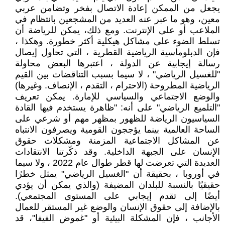
يجعل من الممكن إعادة الاتصال بفخر وتضامن عربي
معين، وهو ما عبر عنه العديد من المشجعين بانتظام في
الملاعب أو على الإنترنت. ومع ذلك، يمكن للرياضة أن
تسلط الضوء على مشاكل هيكلية أكثر خطورة. وهكذا ،
فإن الدبلوماسية الرياضية القطرية ، التي تحاول إيصال
رسالة إيجابية عن الدولة ، اعتبرها البعض محاولة
"للغسيل الرياضي" ، لا سيما بسبب التناقضات بين القيم
الرياضية المطروحة (الاحترام ، التقدم ، الإنصاف. وغيرها)
والوضع الاجتماعي والسياسي للإمارة. يمكن تعريف
"التلميع الرياضي" على أنه: "ظاهرة يستخدم فيها القادة
السياسيون الرياضة للظهور بمظهر مهم أو شرعي على
الساحة العالمية بينما يؤججون القومية ويصرفون الانتباه
عن المشاكل الاجتماعية المزمنة ومشكلات حقوق
الإنسان على الجبهة الداخلية. وقد ذكّرتنا الانتقادات
العديدة التي تعرضت لها قطر طوال عام 2022 ، ولا سيما
في أوروبا ، بحقيقة أن "الغسيل الرياضي" يمثل خطرًا
حقيقيًا بالنسبة للبلدان المضيفة (والذي يمكن أن يؤدي
أيضًا إلى تقدم إيجابي على المستوى المجتمعي).
بالإضافة إلى حقوق الإنسان والوضع غير المستقر للعمال
الأجانب ، فإن المشكلة البيئية أو "غموض الفيفا"، قد