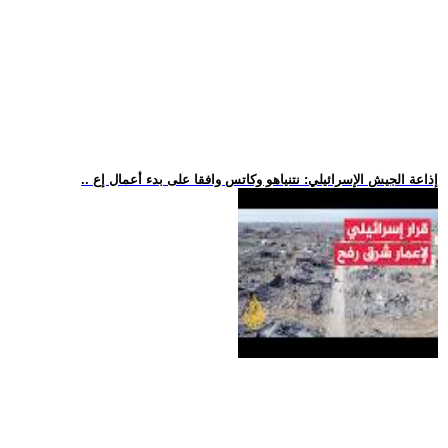
.. إذاعة الجيش الإسرائيلي: نتنياهو وكاتس وافقا على بدء أعمال إع