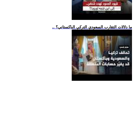
.. ما دلالات التقارب السعودي التركي الباكستاني؟