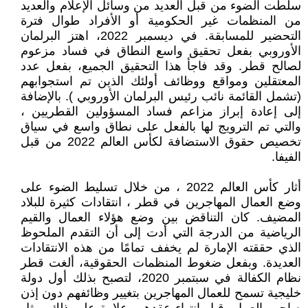
سلطت الضوء من قبل العديد من وسائل الإعلام والعديد
من المنظمات غير الحكومية أو الأفراد طوال فترة
التحضير للمسابقة. في ديسمبر 2022، اهتز البرلمان
الأوروبي بفعل تحقيق واسع النطاق في فساد مزعوم
لصالح قطر. وقد فاجأ هذا التحقيق الجميع، بفعل عدد
المعتقلين ومواقع ووظائف أولئك الذين تم استجوابهم
(تشمل القائمة نائب رئيس البرلمان الأوروبي ). بالإضافة
إلى إعادة إبراز مزاعم فساد المسؤولين القطريين ،
والتي تم الترويج لها بالفعل على نطاق واسع في سياق
تخصيص حقوق الاستضافة لكأس العالم 2022 من قبل
الفيفا.
أثار كأس العالم 2022 ، من خلال تسليط الضوء على
وضع العمال المهاجرين في قطر ، انتقادات كثيرة للبلاد
المضيف. كان التناقض بين وضع هؤلاء العمال والقيم
الرياضية من الدرجة التي أدت إلى أن التقدم الملحوظ
الذي حققته الإمارة لم يخفف تمامًا من هذه الانتقادات
العديدة. وبفعل ضغوط المنظمات الحقوقية، ألغت قطر
نظام الكفالة في سبتمبر 2020، لتصبح بذلك أول دولة
خليجية تسمح للعمال المهاجرين بتغيير وظائفهم دون إذن