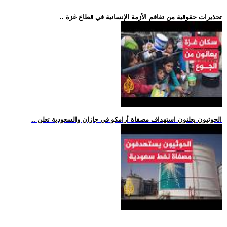
.. تحذيرات حقوقية من تفاقم الأزمة الإنسانية في قطاع غزة
.. الحوثيون يعلنون استهداف مصفاة أرامكو في جازان والسعودية تعلن