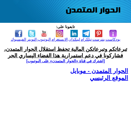
تابعونا على:
بودكاست
بنترست
تيلكرام
لينكدإن
الانستغرام
اليوتيوب
التويتر
الفيسبوك
تبرعاتكم وتبرعاتكن المالية تحفظ استقلال الحوار المتمدن،
فشاركونا في دعم استمرارية هذا الفضاء اليساري الحر
[اشترك في قناة ‫«الحوار المتمدن» على اليوتيوب]
الحوار المتمدن - موبايل
الموقع الرئيسي