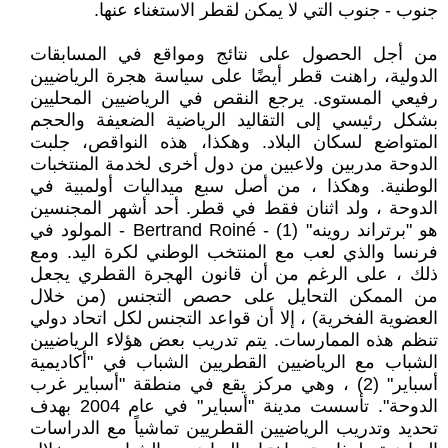
جنوب - جنوب التي لا يمكن لقطر الاستغناء عنها.
من أجل الحصول على نتائج ومواقع في المسابقات
الدولية، راهنت قطر أيضًا على سياسة هجرة الرياضيين
رفيعي المستوى. يرجع النقص في الرياضيين المحليين
بشكل رئيسي إلى التقاليد الرياضية الضعيفة والحجم
المتواضع لسكان البلاد. وهكذا، هذه النواقص، جلبت
الدوحة مدربين ولاعبين من دول أخرى لخدمة المنتخبات
الوطنية. وهكذا ، من أصل سبع ميداليات أولمبية في
الدوحة ، ولد اثنان فقط في قطر. أحد أشهر المجنسين
هو "برتراند روينه" (1) - Bertrand Roiné - المولود في
فرنسا والذي لعب مع المنتخب الوطني لكرة اليد. ومع
ذلك ، على الرغم من أن قانون الهجرة القطري يجعل
من الممكن التحايل على حصص التجنس (من خلال
العضوية الفخرية) ، إلا أن قواعد التجنس لكل اتحاد دولي
تنظم هذه الممارسات. يتم تدريب بعض هؤلاء الرياضيين
الشباب مع الرياضيين القطريين الشباب في "أكاديمية
أسباير" (2) ، وهي مركز يقع في منطقة "أسباير غرب
الدوحة". تأسست مدينة "أسباير" في عام 2004 بهدف
تحديد وتدريب الرياضيين القطريين تماشياً مع الدراسات