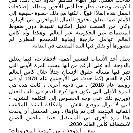
صاحب العمل، قبل انتهاء عقدهم. علاوة على ذلك، مثل
الكويت، وضعت قطر حداً أدنى للأجور. وتتطلب إصلاحات
العمل هذه إنفاذًا قويًا ، لكنها مع ذلك خطوة حقيقية إلى
الأمام فيما يتعلق بحقوق العمال المهاجرين في الإمارة.
وكان من الصعب تخيل إمكانية تنفيذها دون ضغوط
المنظمات غير الحكومية عبر العالم. وهكذا ولّد كأس
العالم عوامل خارجية إيجابية للمجتمع القطري لم
يتصورها أو يفكر فيها البلد المضيف في البداية.
يظل أحد الأسباب لتفسير أهمية الانتقادات، فيما يتعلق
بالدوحة، أنه على الرغم من أنها ليست المرة الأولى التي
تثير فيها مسألة حقوق الإنسان جدلاً خلال كأس العالم
لكرة القدم (كما حدث في الأرجنتين عام 1978 أو في
روسيا عام 2018) ، من ناحية أخرى ، كانت هذه هي
المرة الأولى التي تكون فيها كرة القدم في قلب الجدل
(ويرجع ذلك على وجه الخصوص إلى التكلفة البشرية -
التي لا تزال موضع نقاش - والتكلفة البيئية للملاعب
الثمانية الجديدة التي تم بناؤها) . ومن المحتمل أن يحدث
هذا مرة أخرى في المستقبل حيث تتنافس الصين
لاستضافة كأس العالم 2030.
___________ يتبع - الدوحة ، من "مدينة المحروقات"