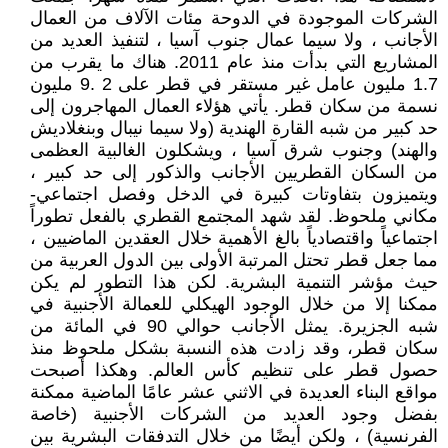
الشركات الموجودة في الدوحة مئات الآلاف من العمال
الأجانب ، ولا سيما عمال جنوب آسيا ، لتنفيذ العديد من
المشاريع التي بدأت منذ عام 2011. هناك ما يقرب من
1.7 مليون عامل غير مستقر في قطر على 2 .9 مليون
نسمة من سكان قطر. يأتي هؤلاء العمال المهاجرون إلى
حد كبير من شبه القارة الهندية (ولا سيما نيبال وبنغلاديش
والهند) وجنوب شرق آسيا ، ويشكلون الغالبية العظمى
من السكان القطريين الأجانب والذكور إلى حد كبير ،
ويتميزون بتفاوتات كبيرة في الدخل وفصل اجتماعي-
مكاني ملحوظ. لقد شهد المجتمع القطري بالفعل تطوراً
اجتماعياً واقتصادياً بالغ الأهمية خلال العقدين الماضيين ،
مما جعل قطر تحتل المرتبة الأولى بين الدول العربية من
حيث مؤشر التنمية البشرية. لكن هذا التطور لم يكن
ممكنا إلا من خلال الوجود الهيكلي للعمالة الأجنبية في
شبه الجزيرة. يمثل الأجانب حوالي 90 في المائة من
سكان قطر، وقد زادت هذه النسبة بشكل ملحوظ منذ
حصول قطر على تنظيم كأس العالم. وهكذا أصبحت
مواقع البناء العديدة في الاثني عشر عامًا الماضية ممكنة
بفضل وجود العديد من الشركات الأجنبية (خاصة
الفرنسية) ، ولكن أيضًا من خلال التدفقات البشرية بين