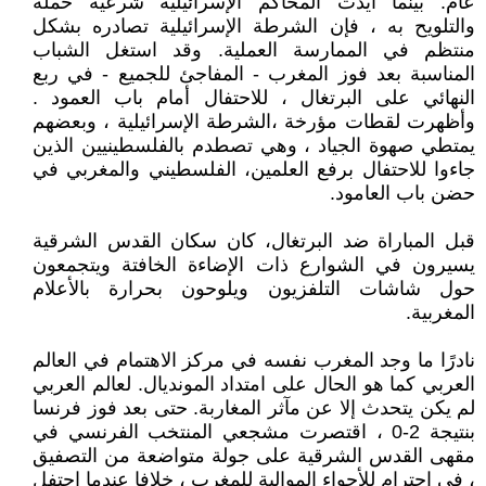
عام. بينما أيدت المحاكم الإسرائيلية شرعية حمله
والتلويح به ، فإن الشرطة الإسرائيلية تصادره بشكل
منتظم في الممارسة العملية. وقد استغل الشباب
المناسبة بعد فوز المغرب - المفاجئ للجميع - في ربع
النهائي على البرتغال ، للاحتفال أمام باب العمود .
وأظهرت لقطات مؤرخة ،الشرطة الإسرائيلية ، وبعضهم
يمتطي صهوة الجياد ، وهي تصطدم بالفلسطينيين الذين
جاءوا للاحتفال برفع العلمين، الفلسطيني والمغربي في
حضن باب العامود.
قبل المباراة ضد البرتغال، كان سكان القدس الشرقية
يسيرون في الشوارع ذات الإضاءة الخافتة ويتجمعون
حول شاشات التلفزيون ويلوحون بحرارة بالأعلام
المغربية.
نادرًا ما وجد المغرب نفسه في مركز الاهتمام في العالم
العربي كما هو الحال على امتداد المونديال. لعالم العربي
لم يكن يتحدث إلا عن مآثر المغاربة. حتى بعد فوز فرنسا
بنتيجة 2-0 ، اقتصرت مشجعي المنتخب الفرنسي في
مقهى القدس الشرقية على جولة متواضعة من التصفيق
، في احترام للأجواء الموالية للمغرب ، خلافا عندما احتفل