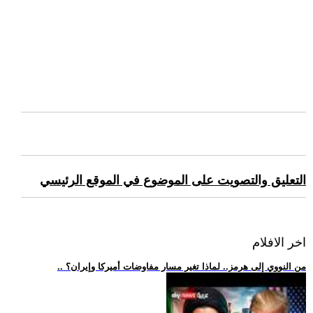
التعليق والتصويت على الموضوع في الموقع الرئيسي
اخر الافلام
.. من النووي إلى هرمز.. لماذا تغير مسار مفاوضات أميركا وإيران؟