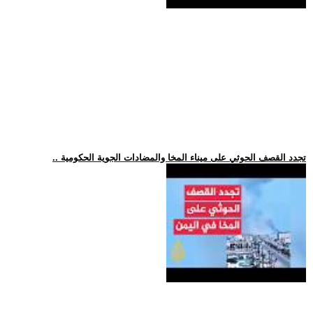
.. تجدد القصف الحوثي على ميناء المخا والمضادات الجوية الحكومية