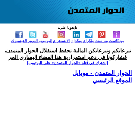
تابعونا على:
بودكاست
بنترست
تيلكرام
لينكدإن
الانستغرام
اليوتيوب
التويتر
الفيسبوك
تبرعاتكم وتبرعاتكن المالية تحفظ استقلال الحوار المتمدن،
فشاركونا في دعم استمرارية هذا الفضاء اليساري الحر
[اشترك في قناة ‫«الحوار المتمدن» على اليوتيوب]
الحوار المتمدن - موبايل
الموقع الرئيسي