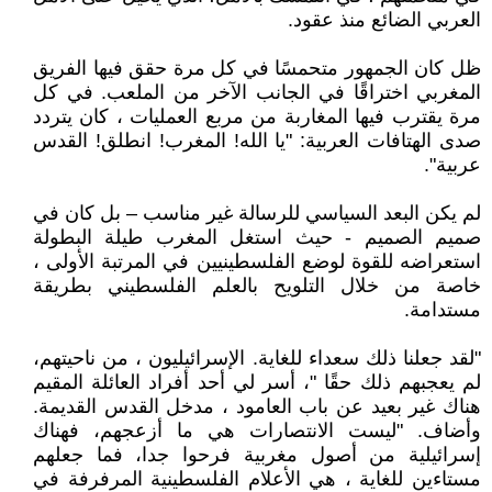
العربي الضائع منذ عقود.
ظل كان الجمهور متحمسًا في كل مرة حقق فيها الفريق
المغربي اختراقًا في الجانب الآخر من الملعب. في كل
مرة يقترب فيها المغاربة من مربع العمليات ، كان يتردد
صدى الهتافات العربية: "يا الله! المغرب! انطلق! القدس
عربية".
لم يكن البعد السياسي للرسالة غير مناسب – بل كان في
صميم الصميم - حيث استغل المغرب طيلة البطولة
استعراضه للقوة لوضع الفلسطينيين في المرتبة الأولى ،
خاصة من خلال التلويح بالعلم الفلسطيني بطريقة
مستدامة.
"لقد جعلنا ذلك سعداء للغاية. الإسرائيليون ، من ناحيتهم،
لم يعجبهم ذلك حقًا "، أسر لي أحد أفراد العائلة المقيم
هناك غير بعيد عن باب العامود ، مدخل القدس القديمة.
وأضاف. "ليست الانتصارات هي ما أزعجهم، فهناك
إسرائيلية من أصول مغربية فرحوا جدا، فما جعلهم
مستاءين للغاية ، هي الأعلام الفلسطينية المرفرفة في