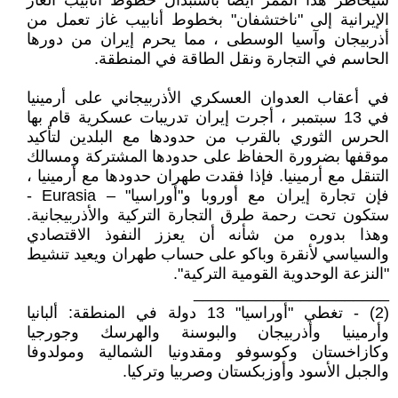
سيخاطر هذا الممر أيضًا باستبدال خطوط أنابيب الغاز
الإيرانية إلى "ناختشفان" بخطوط أنابيب غاز تعمل من
أذربيجان وآسيا الوسطى ، مما يحرم إيران من دورها
الحاسم في التجارة ونقل الطاقة في المنطقة.
في أعقاب العدوان العسكري الأذربيجاني على أرمينيا
في 13 سبتمبر ، أجرت إيران تدريبات عسكرية قام بها
الحرس الثوري بالقرب من حدودها مع البلدين لتأكيد
موقفها بضرورة الحفاظ على حدودها المشتركة ومسالك
التنقل مع أرمينيا. فإذا فقدت طهران حدودها مع أرمينيا ،
فإن تجارة إيران مع أوروبا و"أوراسيا" – Eurasia -
ستكون تحت رحمة طرق التجارة التركية والأذربيجانية.
وهذا بدوره من شأنه أن يعزز النفوذ الاقتصادي
والسياسي لأنقرة وباكو على حساب طهران ويعيد تنشيط
"النزعة الوحدوية القومية التركية".
______________________
(2) - تغطي "أوراسيا" 13 دولة في المنطقة: ألبانيا
وأرمينيا وأذربيجان والبوسنة والهرسك وجورجيا
وكازاخستان وكوسوفو ومقدونيا الشمالية ومولدوفا
والجبل الأسود وأوزبكستان وصربيا وتركيا.
_____________________