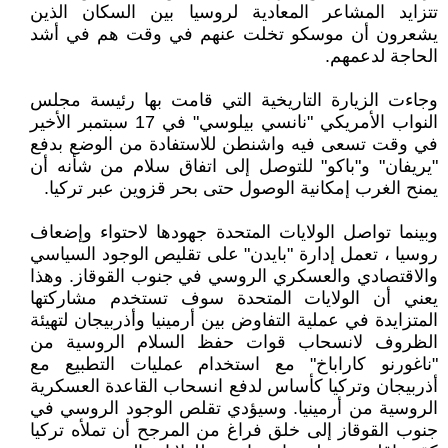
تتزايد المشاعر المعادية لروسيا بين السكان الذين
يشعرون أن موسكو تخلت عنهم في وقت هم في أشد
الحاجة لدعمهم.
وجاءت الزيارة التاريخية التي قامت بها رئيسة مجلس
النواب الأمريكي "نانسي بيلوسي" في 17 سبتمبر الأخير
في وقت تسعى فيه واشنطن للاستفادة من الوضع بدفع
"يريفان" و"باكو" للتوصل إلى اتفاق سلام من شأنه أن
يمنح الغرب إمكانية الوصول حتى بحر قزوين عبر تركيا.
وبينما تواصل الولايات المتحدة جهودها لاحتواء وإضعاف
روسيا ، تعمل إدارة "بايدن" على تقليص الوجود السياسي
والاقتصادي والعسكري الروسي في جنوب القوقاز. وهذا
يعني أن الولايات المتحدة سوف تستخدم مشاركتها
المتزايدة في عملية التفاوض بين أرمينيا وأذربيجان لتهيئة
الظروف لانسحاب قوات حفظ السلام الروسية من
"ناغورنو كاراباخ" مع استخدام عمليات التطبيع مع
أذربيجان وتركيا كأساس لدفع انسحاب القاعدة العسكرية
الروسية من أرمينيا. وسيؤدي تقلص الوجود الروسي في
جنوب القوقاز إلى خلق فراغ من المرجح أن تملأه تركيا