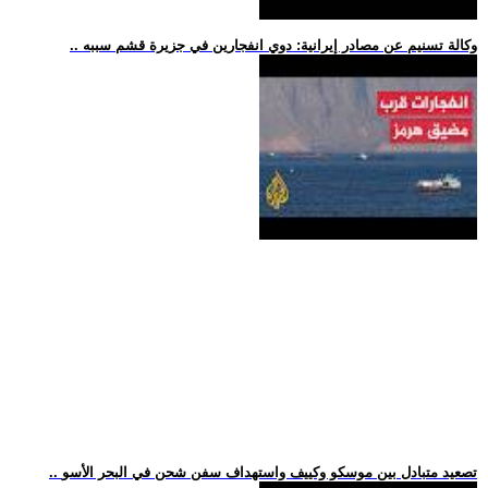
.. وكالة تسنيم عن مصادر إيرانية: دوي انفجارين في جزيرة قشم سببه
.. تصعيد متبادل بين موسكو وكييف واستهداف سفن شحن في البحر الأسو