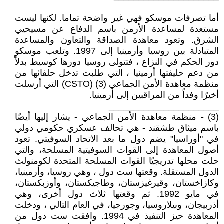
أما تصرفات موسكو فهي غير واضحة تماما. لكنها ليست
مستعدة لمساعدة الأرمن باسم الدفاع عن مسيحيي
الشرق. وتعود معاهدة الصداقة والتعاون والمساعدة
المتبادلة بين روسيا وأرمينيا إلى 1997. وتلعب موسكو
دور الحكم في النزاع ، فتتولى روسيا دورها كوسيط بدلاً
من دعم حليفتها أرمينيا ، التي طلبت تدخل حلفائها من
منظمة معاهدة الأمن الجماعي (3) (CSTO) التي أرسلت
أخيرًا وفداً من المراقبين إلى أرمينيا.
______________________
(3) - منظمة معاهدة الأمن الجماعي - يشار إليها أيضًا
باسم ميثاق طشقند - هي تحالف عسكري حكومي دولي
في "أوراسيا" يضم دول ما بعد الاتحاد السوفيتي. تعود
أصول المعاهدة إلى القوات السوفيتية المسلحة، والتي
حلت محلها تدريجيًا القوات المسلحة المتحدة لكومنولث
الدول المستقلة. وقعتها ست دول ، وهي روسيا، وأرمينيا،
وكازاخستان، وقيرغيزستان، وطاجيكستان، وأوزبكستان،
في مايو 1992. ثم وقعتها ثلاث دول أخرى، وهي
أذربيجان، وبيلاروسيا، وجورجيا، في العام التالي ، ودخلت
المعاهدة حيز التنفيذ في 1994. وافقت ست دول من