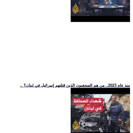
.. منذ عام 2023.. من هم الصحفيون الذين قتلتهم إسرائيل في لبنان؟