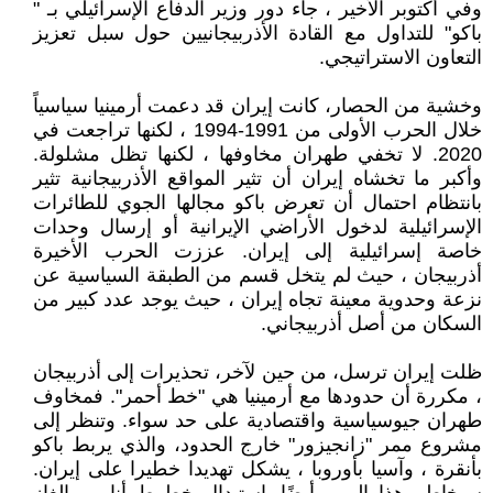
وفي أكتوبر الأخير ، جاء دور وزير الدفاع الإسرائيلي بـ "
باكو" للتداول مع القادة الأذربيجانيين حول سبل تعزيز
التعاون الاستراتيجي.
وخشية من الحصار، كانت إيران قد دعمت أرمينيا سياسياً
خلال الحرب الأولى من 1991-1994 ، لكنها تراجعت في
2020. لا تخفي طهران مخاوفها ، لكنها تظل مشلولة.
وأكبر ما تخشاه إيران أن تثير المواقع الأذربيجانية تثير
بانتظام احتمال أن تعرض باكو مجالها الجوي للطائرات
الإسرائيلية لدخول الأراضي الإيرانية أو إرسال وحدات
خاصة إسرائيلية إلى إيران. عززت الحرب الأخيرة
أذربيجان ، حيث لم يتخل قسم من الطبقة السياسية عن
نزعة وحدوية معينة تجاه إيران ، حيث يوجد عدد كبير من
السكان من أصل أذربيجاني.
ظلت إيران ترسل، من حين لآخر، تحذيرات إلى أذربيجان
، مكررة أن حدودها مع أرمينيا هي "خط أحمر". فمخاوف
طهران جيوسياسية واقتصادية على حد سواء. وتنظر إلى
مشروع ممر "زانجيزور" خارج الحدود، والذي يربط باكو
بأنقرة ، وآسيا بأوروبا ، يشكل تهديدا خطيرا على إيران.