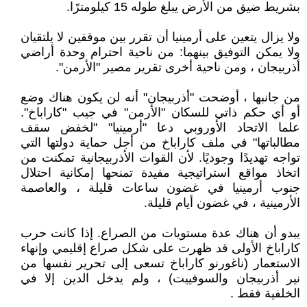
بشريط ضيق من الأرض يبلغ طوله 15 كيلومترًا.
ولا يزال يتعين على أرمينيا أن تقرر بين موقفين لا يلتقيان
ولا يمكن التوفيق بينهما: من ناحية احترام وحدة أراضي
أذربيجان ، ومن ناحية أخرى تقرير مصير "الأرمن".
من جانبها ، أوضحت "أذربيجان" أنه لن يكون هناك وضع
أو أي حكم ذاتي للسكان "الأرمن" في جيب "كاراباخ".
علما الاتحاد الأوروبي دعا "أرمينيا" "لخفض سقف
مطالباتها" في ملف كاراباخ من أجل حماية دولتها التي
تواجه تهديدًا وجوديًا. لأن القوات الأذربيجانية تمكنت من
اتخاذ مواقع استراتيجية مفيدة تمنحها إمكانية احتلال
جنوب أرمينيا في غضون ساعات قليلة ، والعاصمة
الأرمينية ، في غضون أيام قليلة.
يبدو أن هناك عدة مستويات من الصراع. إذا كانت حرب
كاراباخ الأولى قد ظهرت على شكل صراع إقليمي وإنهاء
الاستعمار (ناغورنو كاراباخ تسعى إلى تحرير نفسها من
نير أذربيجان والسوفييت) ، ولم يدخل الدين إلا في
الخلفية فقط .