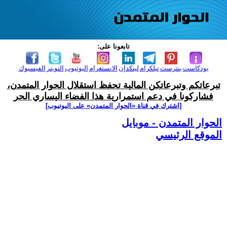
تابعونا على:
بودكاست
بنترست
تيلكرام
لينكدإن
الانستغرام
اليوتيوب
التويتر
الفيسبوك
تبرعاتكم وتبرعاتكن المالية تحفظ استقلال الحوار المتمدن،
فشاركونا في دعم استمرارية هذا الفضاء اليساري الحر
[اشترك في قناة ‫«الحوار المتمدن» على اليوتيوب]
الحوار المتمدن - موبايل
الموقع الرئيسي