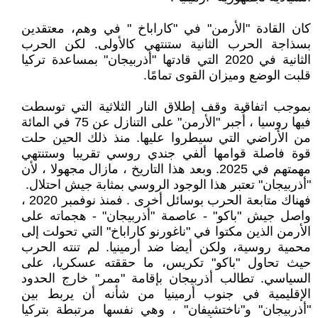
كان القادة "الأرمن" في "كاراباخ " في وهم، معتقدين
بسذاجة الحرب الثانية ستنتهي كالأولى. لكن الحرب
الثانية في 2020 التي قادتها "أذربيجان" بمساعدة تركيا
قلبت الوضع وميزان القوى تمامًا.
بموجب اتفاقية وقف إطلاق النار الثلاثية التي توسطت
فيها روسيا ، أُجبر "الأرمن" على التنازل عن 75 في المائة
من الأراضي التي سيطروا عليها. منذ ذلك الحين حلت
قوة فاصلة قوامها ألفي جندي روسي تقريبا وستنتهي
مهمتهم في 2025. وبعد هذا التاريخ ، مازال مجهولا ، لأن
"أذربيجان" تعتبر هذا الوجود الروسي بمثابة جيش احتلال.
فهناك متابعة الحرب بوسائل أخرى . فمنذ نوفمبر 2020 ،
واصل جيش "باكو" - عاصمة "أذربيجان" - هجماته على
الأرمن الذين مكتوا في "ناغورنو كاراباخ" التي تحولت إلى
محمية روسية، ولكن أيضا ضد أرمينيا. لم تنته الحرب
حيث تحاول "باكو" تكريس، ما حققته عسكريا، على
السياسي. تطالب أذربيجان بإقامة "ممر" خارج الحدود
الإقليمية في جنوب أرمينيا من شأنه أن يربط بين
"أذربيجان" و"ناختشيفان" ، وهي نفسها مرتبطة بتركيا