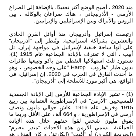
منذ 2020 ، أصبح الوضع أكثر تعقيدًا. بالإضافة إلى الصراع
الأرمني - الأذربيجاني ، هناك صراعان بالوكالة ، بين
الروس والأتراك وبين الإسرائيليين والإيرانيين.
ارتبطت إسرائيل وأذربيجان منذ أوائل القرن الحادي
والعشرين بشراكة استراتيجية. ويُنظر إلى "أذربيجان"
على أنها ساحة خلفية لإسرائيل في مواجهة إيران. تل
أبيب ، التي لا تعترف بالإبادة الجماعية عام 1915 (1)،
تستورد ثلث استهلاكها النفطي من باكو وتبيعها طائرات
بدون طيار "هاروب - Harop "على وجه الخصوص ، وهو
ما أحدث الفارق في الحرب في 2020. إن إسرائيل، في
الواقع، هي أكبر مورد للأسلحة إلى "أذربيجان".
____________________
(1) - تشير الإبادة الجماعية للأرمن إلى الإبادة الجسدية
للمسيحيين "الأرمن" في الإمبراطورية العثمانية بين ربيع
1915 وخريف عام 1916. عاش حوالي مليون ونصف
أرمني في الإمبراطورية ، و 664 ألف على الأقل وربما ما
يفوق مليون شخص لقوا حتفهم خلال هذه الإبادة
الجماعية. يسمي الأرمن هذه الأحداث "ميدز ييغيرم"
(الجريمة الكبرى) أو "أغيت" (الكارثة). و كان الهدف هو