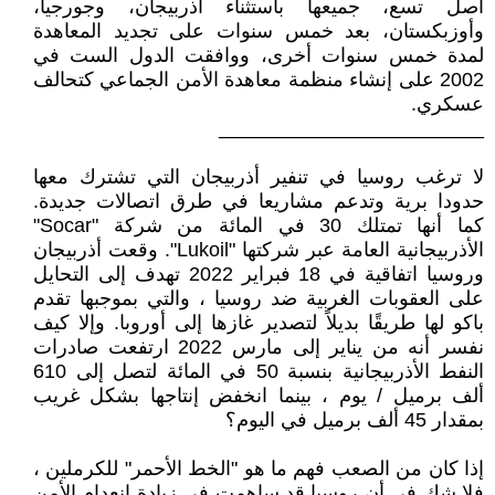
أصل تسع، جميعها باستثناء أذربيجان، وجورجيا،
وأوزبكستان، بعد خمس سنوات على تجديد المعاهدة
لمدة خمس سنوات أخرى، ووافقت الدول الست في
2002 على إنشاء منظمة معاهدة الأمن الجماعي كتحالف
عسكري.
________________________
لا ترغب روسيا في تنفير أذربيجان التي تشترك معها
حدودا برية وتدعم مشاريعا في طرق اتصالات جديدة.
كما أنها تمتلك 30 في المائة من شركة "Socar"
الأذربيجانية العامة عبر شركتها "Lukoil". وقعت أذربيجان
وروسيا اتفاقية في 18 فبراير 2022 تهدف إلى التحايل
على العقوبات الغربية ضد روسيا ، والتي بموجبها تقدم
باكو لها طريقًا بديلاً لتصدير غازها إلى أوروبا. وإلا كيف
نفسر أنه من يناير إلى مارس 2022 ارتفعت صادرات
النفط الأذربيجانية بنسبة 50 في المائة لتصل إلى 610
ألف برميل / يوم ، بينما انخفض إنتاجها بشكل غريب
بمقدار 45 ألف برميل في اليوم؟
إذا كان من الصعب فهم ما هو "الخط الأحمر" للكرملين ،
فلا شك في أن روسيا قد ساهمت في زيادة انعدام الأمن