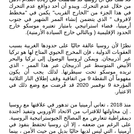
من خلال عدم التحرك. ويبدو أن أحد دوافع عدم التحرك
في هذا الجزء من "الخارج القريب" يكمن في "مخطط
لافروف " الذي يتضمن إنشاء الممر الشهير في جنوب
أرمينيا، فضاء استراتيجي بامتياز تعتبره موسكو خارج
الحدود الإقليمية ( وبالتالي خارج السيادة الأرمنية).
نظرًا لأن روسيا عالقة حاليًا على حدودها الغربية بسبب
العقوبات الدولية ، فإن المخرج الحيوي المتاح لها هو تركيا
عبر أذربيجان. ويمكن لروسيا الوصول إلى تركيا والبحر
الأبيض المتوسط عبر أذربيجان عبر هذا الممر - الذي
تريده موسكو تحت سيطرتها. لذلك يجب أن يكون
مفهوماً أن النقطة 9 من اتفاقية وقف إطلاق النار الثلاثية
المؤرخة 9 نوفمبر 2020 قد فُرضت مع وضع ذلك في
الاعتبار.
منذ 2018 ، تعاني أرمينيا من تدهور في علاقتها مع روسيا
. إن محاولتها للاقتراب من الاتحاد الأوروبي وتنفيذ أجندة
ديمقراطية تتعارض مع المصالح الجيوستراتيجية الروسية.
على الرغم من ضعفه ، إلا أن روسيا تحتفظ بنفوذ في
أرمينيا ، التي ليس لديها حاليًا بديل من حيث الأمن ، بينما