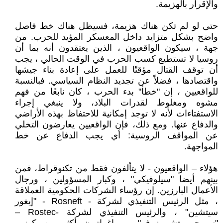
والإقرار بالهزيمة.
حتى لو لم تكن هناك هزيمة، فسيظل هناك خط فاصل
واضح بشكل متزايد داخل المعسكر المؤيد للحرب. من
جهة ، سيكون الواقعيون ، الذين يعتقدون أنه بما أن
روسيا لا تستطيع كسب الحرب في الوقت الحالي ، يجب
أن توقف القتال مؤقتًا للعمل على إعادة بناء جيشها
واقتصادها ، فضلاً عن تجديد النظام السياسي. فبالنسبة
للواقعيين ، إن "خطأ" بدء الحرب ، كان نابعًا من فهم
مشوه ومغلوط لقدرات البلاد، ولا ينبغي إجراء
الاستفتاءات لأنه لا توجد إمكانية للاحتفاظ بهذه الأراضي
والدفاع عنها. ومع ذلك، فإن الواقعيين يعارضون التخلي
عن المواقف الروسية: أي يجب الدفاع عن خط
المواجهة.
هؤلاء – الواقعيون - لا يتألفون فقط من تكنوقراط، فمن
بينهم أيضا "سيلوفيكي" ، وكبار المسؤولين ، ورجال
الأعمال البارزين. إن رؤساء الشركات الحكومية العملاقة
، مثل الرئيس التنفيذي لشركة - Rosneft - "إيغور
سيتشين" ، والرئيس التنفيذي لشركة -Rostec –