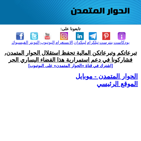
تابعونا على:
بودكاست
بنترست
تيلكرام
لينكدإن
الانستغرام
اليوتيوب
التويتر
الفيسبوك
تبرعاتكم وتبرعاتكن المالية تحفظ استقلال الحوار المتمدن،
فشاركونا في دعم استمرارية هذا الفضاء اليساري الحر
[اشترك في قناة ‫«الحوار المتمدن» على اليوتيوب]
الحوار المتمدن - موبايل
الموقع الرئيسي