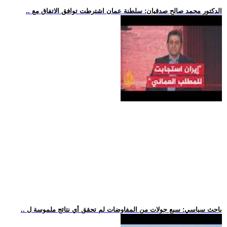
.. الدكتور محمد صالح صدقيان: سلطنة عمان اشترطت توافق الاتفاق مع
.. باحث سياسي: سبع جولات من المفاوضات لم تحقق أي نتائج ملموسة ل