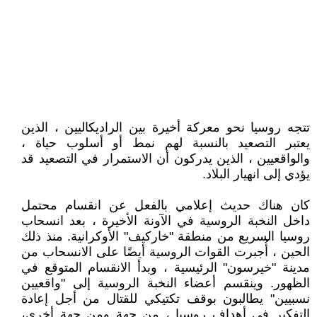
تتجه روسيا نحو معركة أخيرة بين الراديكاليين ، الذين
يعتبر التصعيد بالنسبة لهم نمط أو أسلوب حياة ،
والواقعيين ، الذين يدركون أن الاستمرار في التصعيد قد
يؤدي إلى انهيار البلاد.
كان هناك حديث إعلامي بالفعل عن انقسام محتمل
داخل النخبة الروسية في الآونة الأخيرة ، بعد انسحاب
روسيا السريع من منطقة "خاركيف" الأوكرانية. منذ ذلك
الحين ، أُجبرت القوات الروسية أيضًا على الانسحاب من
مدينة "خيرسون" الرئيسية ، وبدأ الانقسام المتوقع في
الظهور. وينقسم أعضاء النخبة الروسية إلى "واقعيين
نسبيين" يطالبون بوقف تكتيكي للقتال من أجل إعادة
التفكير في أهداف روسيا ، من جهة ومن جهة أخرى،