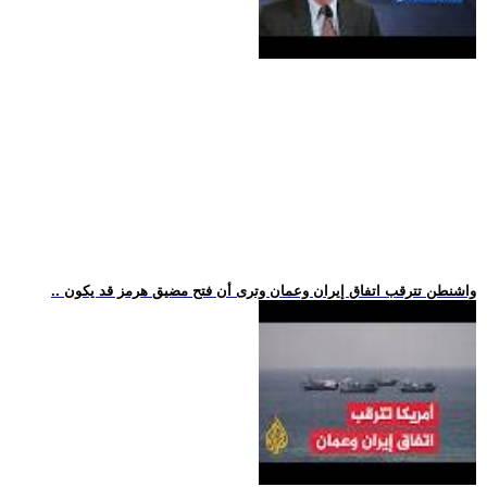
.. واشنطن تترقب اتفاق إيران وعمان وترى أن فتح مضيق هرمز قد يكون