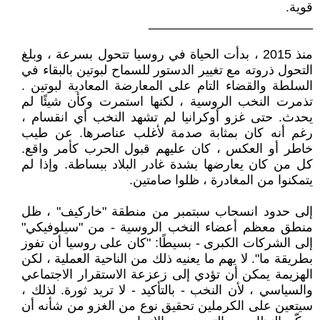
قوية.
_______________________
منذ 2015 ، بدأت الحياة في روسيا تتحول بسرعة ، وبلغ
التحول ذروته مع تغيير الدستور للسماح لبوتين بالبقاء في
السلطة والقضاء التام على المعارضة المعادية لبوتين .
تذمرت النخب الروسية ، لكنها استمرت وكأن شيئًا لم
يحدث. حتى غزو أوكرانيا لم تشهد النخب أي انقسام ،
رغم أنه كان بمثابة صدمة لأغلب عناصرها. عن طيب
خاطر أو العكس ، كان عليهم قبول الحرب كأمر واقع.
كل من كان يعارضها بشدة غادر البلاد ببساطة. وإذا لم
يتمكنوا من المغادرة ، ظلوا صامتين.
إلى حدود انسحاب سبتمبر من منطقة "خاركيف" ، ظل
منطق معظم أعضاء النخب الروسية - من "سيلوفيكي"
إلى الشركات الكبرى - بسيطًا: "كان على روسيا أن تفوز
بطريقة ما". لا يهم ما يعنيه ذلك من الناحية العملية ، لكن
الهزيمة يمكن أن تؤدي إلى زعزعة الاستقرار الاجتماعي
والسياسي ، لأن النخب - بالتأكيد - لا تريد ثورة. لذلك ،
سيتعين على الكرملين تحقيق نوع من الغزو من شأنه أن