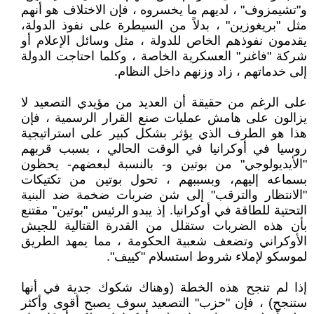
و"تشيمزوف" ، لديهم ما يخسروه ، فإن الاختلاف هو أنهم
مثل "بريغوزين" ، بدلاً من السيطرة على نفوذ الدولة،
يقدمون نفوذهم الخاص للدولة ، مثل وسائل الإعلام أو
شركة "فاغنر" العسكرية الخاصة ، وكلما احتاجت الدولة
إلى خدماتهم ، زاد وزنهم داخل النظام.
على الرغم من حقيقة أن العديد من مؤيدي التصعيد لا
يزالون على هامش عمليات صنع القرار الرسمية ، فإن
هذا هو الطرف الذي يؤثر بشكل كبير على استراتيجية
روسيا في أوكرانيا في الوقت الحالي ، بسبب قربهم
"الأيديولوجي" من بوتين و- بالنسبة لبعضهم- يحظون
بسماعه إليهم، وبسببهم ، تحول بوتين من تكتيكات
"الانتظار والترقب" إلى شن ضربات ضخمة ضد البنية
التحتية للطاقة في أوكرانيا. إذ يبدو الرئيس "بوتين" مقتنع
بأن هذه الضربات ستقلل من القدرة القتالية للجيش
الأوكراني وتضعف شعبية الحكومة ، مما يمهد الطريق
لموسكو لإملاء شروط استسلام "كييف".
إذا لم تنجح هذه الخطة (وهناك شكوك جدية في أنها
ستنجح) ، فإن "حزب" التصعيد سوف يصبح أقوى وأكثر