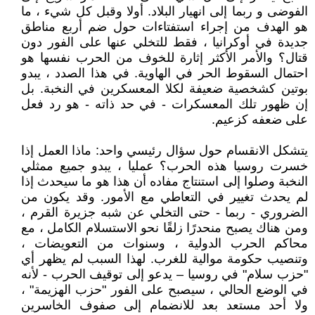
الفوضى و ربما إلى انهيار البلاد. أولا وقبل كل شيء ، ما
هو الهدف من إجراء استفتاءات حول ضم أربع مناطق
جديدة في أوكرانيا ، فقط للتخلي عنها على الفور دون
قتال؟ والأمر الأكثر إثارة للخوف من الحرب نفسها هو
احتمال السقوط الحر في الهاوية. في هذا الصدد ، يبدو
بوتين كشخصية ضعيفة لكلا المعسكرين في النخبة. بل
إن ظهور تلك المعسكرات - في حد ذاته - هو رد فعل
على ضعفه كزعيم.
يتشكل الانقسام حول سؤال رئيسي واحد: ماذا العمل إذا
خسرت روسيا هذه الحرب؟ عمليا ، يبدو جميع ممثلي
النخبة وصلوا إلى استنتاج مفاده أن هذا هو ما سيحدث إذا
لم يحدث تغيير في التعاطي مع الأمور. وقد يكون من
الضروري - ربما - حتى التخلي عن شبه جزيرة القرم ،
ومن هناك يصبح منحدرًا زلقًا نحو الاستسلام الكامل ، مع
محاكم الحرب الدولية ، وسنوات من التعويضات ،
وتنصيب حكومة موالية للغرب. لهذا السبب لم يظهر أي
"حزب سلام" في روسيا – يدعو إلى توقيف الحرب - لأنه
في الوضع الحالي ، سيصبح على الفور "حزب الهزيمة" ،
ولا أحد مستعد بعد للانضمام إلى صفوف الخاسرين