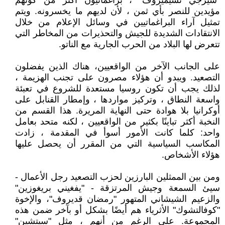
"سيرجي تشيميزوف" ، براغماتيون أكثر من كونهم
مؤيدين للنصر بأي ثمن ، لأن لديهم ما يخسرونه. ويتم
تمثيل آراء البراغماتيين في وسائل الإعلام من خلال
الانتقادات الشديدة للجيش والتحذيرات من المخاطر التي
تتعرض لها البلاد من الحرب الجارية مع الناتو.
على الجانب الآخر من الواقعيين، هناك الذين يفضلون
التصعيد. ويبدو أن هؤلاء مصرون على تجنب الهزيمة ،
لذلك يجب أن تكون روسيا مستعدة للشروع في تعبئة
واسعة النطاق ، وتركيز مواردها ، وإمطار القنابل على
أوكرانيا بلا هوادة حتى النهاية المريرة. هذا القسم من
النخبة أكثر تباينًا بكثير من الواقعيين ، لكنه متحد بعامل
واحد: كلما كانت الأمور أسوأ في المقدمة ، زادت
المكاسب السياسية التي من المقرر أن يحصل عليها
هؤلاء الأشخاص.
ومن بين الممثلين البارزين لحزب التصعيد رجل الأعمال -
سيئ السمعة وجيش المرتزقة - "يفغيني بريغوزين"
والزعيم الشيشاني المتهور "رمضان قديروف"، والإخوة
"كوفالتشوك" الأثرياء هم أيضًا بشكل أو بآخر ضمن هذه
المجموعة. على الرغم من أنهم ، مثل "سيتشين"