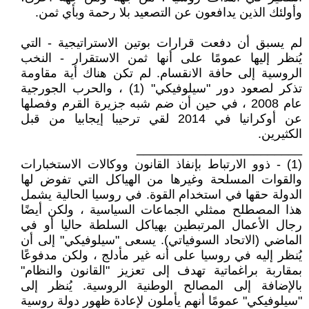
وأولئك الذين يدافعون عن التصعيد بلا رحمة وبأي ثمن.
لم يسبق أن دفعت قرارات بوتين الاستراتيجية - التي
يُنظر إليها عمومًا على أنها ثمن الاستقرار - النخب
الروسية إلى حافة الانقسام. لم تكن هناك أية مقاومة
تذكر لصعود دور "سيلوفيكي" (1) ، والحرب الجورجية
عام 2008 ، في حين أن ضم شبه جزيرة القرم وفصلها
عن أوكرانيا في 2014 لقي ترحيبا إيجابيا من قبل
الكثيرين.
________________________
(1) - ذوو الارتباط بإنفاذ القانون ووكالات الاستخبارات
والقوات المسلحة وغيرها من الهياكل التي تفوض لها
الدولة حقها في استخدام القوة. في روسيا الحالية يشمل
هذا المصطلح ممثلي الجماعات السياسية ، ولكن أيضًا
رجال الأعمال المرتبطين بهياكل السلطة حاليا أو في
الماضي (الاتحاد السوفياتي). يسعى "سيلوفيكي" إلى أن
يُنظر إليه في روسيا على أنه غير مأدلج ، ولكن مدفوعًا
بمقاربة براغماتية تهدف إلى تعزيز "القانون والنظام"
بالإضافة إلى المصالح الوطنية الروسية. يُنظر إلى
"سيلوفيكي" عمومًا أنهم يأملون لإعادة ظهور دولة روسية