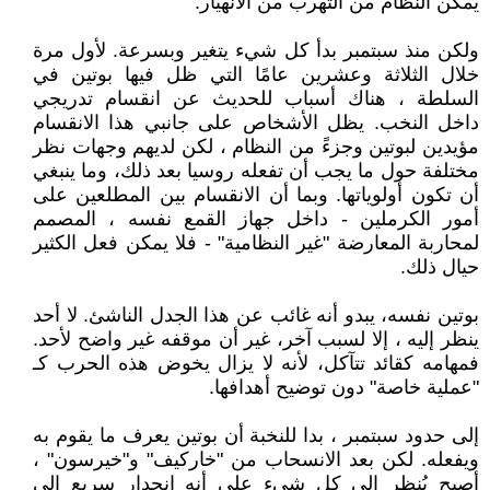
يمكّن النظام من التهرب من الانهيار.
ولكن منذ سبتمبر بدأ كل شيء يتغير وبسرعة. لأول مرة
خلال الثلاثة وعشرين عامًا التي ظل فيها بوتين في
السلطة ، هناك أسباب للحديث عن انقسام تدريجي
داخل النخب. يظل الأشخاص على جانبي هذا الانقسام
مؤيدين لبوتين وجزءً من النظام ، لكن لديهم وجهات نظر
مختلفة حول ما يجب أن تفعله روسيا بعد ذلك، وما ينبغي
أن تكون أولوياتها. وبما أن الانقسام بين المطلعين على
أمور الكرملين - داخل جهاز القمع نفسه ، المصمم
لمحاربة المعارضة "غير النظامية" - فلا يمكن فعل الكثير
حيال ذلك.
بوتين نفسه، يبدو أنه غائب عن هذا الجدل الناشئ. لا أحد
ينظر إليه ، إلا لسبب آخر، غير أن موقفه غير واضح لأحد.
فمهامه كقائد تتآكل، لأنه لا يزال يخوض هذه الحرب كـ
"عملية خاصة" دون توضيح أهدافها.
إلى حدود سبتمبر ، بدا للنخبة أن بوتين يعرف ما يقوم به
ويفعله. لكن بعد الانسحاب من "خاركيف" و"خيرسون" ،
أصبح يُنظر إلى كل شيء على أنه انحدار سريع إلى