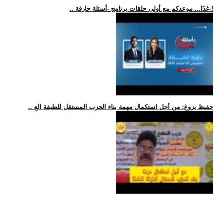
.. غدًا... موعدكم مع أولى حلقات برنامج -أسئلة حارقة-!
.. حفيظ يزوغ: من أجل استكمال مهمة بناء الحزب المستقل للطبقة الع