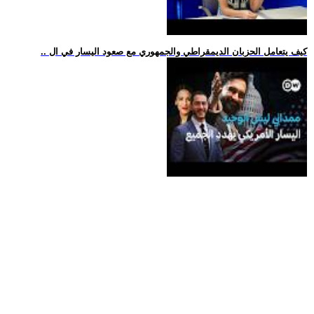
.. كيف يتعامل الحزبان الديمقراطي والجمهوري مع صعود اليسار في ال