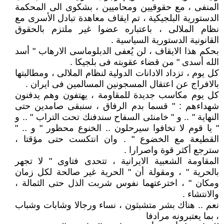
المنفى ، مع حقوقيين ومحاميين ، بشكوى الى المحكمة
الدستورية البلجيكية ، تم ايقاف معاهدة تبادل الأسرى مع
نظام الملالى ، باعتباره عضوا غير ملتزم بالحقوق
القانونية الدستورية السياسية .
بحكم هذا الايقاف ، لن يُعفى الدبلوماسى الارهاب " أسد
الله أسدى " من قضاء عقوبته فى بلجيكا .
كل يوم ، تزداد الادانات الدولية لنظام الملالى ، ومطالبتها
بالافراج عن اعتقال المسجونين المسالمين فى ايران .
كل يوم مكاسب جديدة للمقاومة ، يهتفون وهم يدفنون
شهداءهم : " قسما بدم الرفاق ، سنبقى صامدين حتى
النهاية " .. و " خامنئى السفاح سندفنك تحت التراب " .. و
" يا قوم لا تخافوا سيرحلون .. الخنوع محظور " و .. "
القطيعة مع الخضوع " . وان انتكست حتى مؤقتا ،
سترجع أكثر قوة واصرارا .
المقاومة الشعبية الايرانية ، تتحدى فتاوى " لا تجهر
بالحرية " ، ومقولة أن " الحرية غير صالحة لكل زمان
ومكان " ، اخترعتهما نفوس شربت الذل حتى الثمالة ،
والانتشاء .
نعم .. هناك بشر متشبثون ، نساء ورجالا وشابات وشباب
، بما يعتبرونه مرادفا