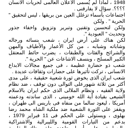
1948 ، لماذا لم يُسمى الاعلان العالمى لحريات الانسان
؟؟؟؟. سؤال لا يفارقنى .
اجتماعات بأسماء تزغلل العين من بريقها ، ليس لتحقيق "
الحرية " . ولكن
ولكن لتحسين وتقنين وتبرير وتزويق واخفاء جذور
وتحديث " العبودية ".
لكن هناك على أرض ايران ، شعب بنسائه ورجاله
وشاباته وشبابه ، من كل الأعمار والأطياف والمهن
والشرائح والفئات والطبقات ، يضرب حائط المعتقل
الكبير المسلح ، وينسف الاشاعات عن " الحرية ".
شعب ذو حضارة عظيمة ، فى جميع مجالات الابداع
الانسانى ، تركت تأثيرها على حضارات وثقافات عديدة .
شعب ايران الذى يخوض ثورة شعبية حقيقية ، على مدى
أكثر من ثلاثة شهورعلى التوالى دون توقف ، ضد نظام
ولاية الفقيه ، ونظام الملالى الذى حكم ايران بالاسلام
الشيعى بقيادة أية الله خومينى ، الذى ساندته ودعمته
أمريكا ، ليعود سالما من منفاه فى باريس الى طهران ،
ويقفز على الثورة الشعبية ضد ملكية الشاه محمد رضا
بهلوى ، ويستولى على الحكم فى 11 فبراير 1979 ،
بدعم من التيارات القومية والليبرالية والاشتراكية