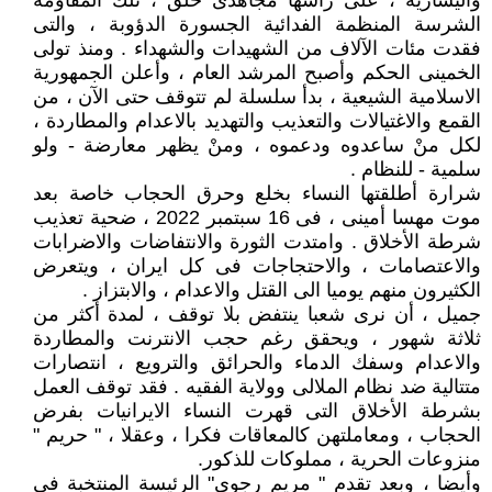
واليسارية ، على رأسها مجاهدى خلق ، تلك المقاومة
الشرسة المنظمة الفدائية الجسورة الدؤوبة ، والتى
فقدت مئات الآلاف من الشهيدات والشهداء . ومنذ تولى
الخمينى الحكم وأصبح المرشد العام ، وأعلن الجمهورية
الاسلامية الشيعية ، بدأ سلسلة لم تتوقف حتى الآن ، من
القمع والاغتيالات والتعذيب والتهديد بالاعدام والمطاردة ،
لكل منْ ساعدوه ودعموه ، ومنْ يظهر معارضة - ولو
سلمية - للنظام .
شرارة أطلقتها النساء بخلع وحرق الحجاب خاصة بعد
موت مهسا أمينى ، فى 16 سبتمبر 2022 ، ضحية تعذيب
شرطة الأخلاق . وامتدت الثورة والانتفاضات والاضرابات
والاعتصامات ، والاحتجاجات فى كل ايران ، ويتعرض
الكثيرون منهم يوميا الى القتل والاعدام ، والابتزاز .
جميل ، أن نرى شعبا ينتفض بلا توقف ، لمدة أكثر من
ثلاثة شهور ، ويحقق رغم حجب الانترنت والمطاردة
والاعدام وسفك الدماء والحرائق والترويع ، انتصارات
متتالية ضد نظام الملالى وولاية الفقيه . فقد توقف العمل
بشرطة الأخلاق التى قهرت النساء الايرانيات بفرض
الحجاب ، ومعاملتهن كالمعاقات فكرا ، وعقلا ، " حريم "
منزوعات الحرية ، مملوكات للذكور.
وأيضا ، وبعد تقدم " مريم رجوى" الرئيسة المنتخبة فى