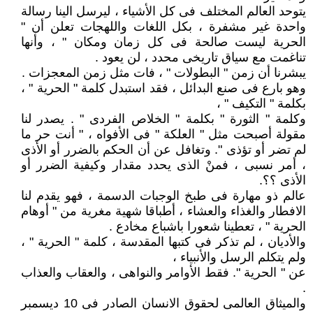
يتوحد العالم المختلف فى كل الأشياء ، ليرسل الينا رسالة
واحدة غير مشفرة ، بكل اللغات واللهجات تعلن أن "
الحرية ليست صالحة فى كل زمان ومكان " ، وأنها
تناغمت مع سياق تاريخى محدد ، لن يعود .
يبشرنا أن زمن " البطولات " ، فات مثل زمن المعجزات .
وهو بارع فى صنع البدائل ، فقد استبدل كلمة " الحرية " ،
بكلمة " التكيف " ،
وكلمة " الثورة " بكلمة " الخلاص الفردى " . يصدر لنا
مقولة أصبحت مثل " العلكة " فى الأفواه ، " أنت حر ما
لم تضر أو تؤذى ". وتغافل عن أن الحكم بالضرر أو الأذى
، أمر نسبى ، فمنْ الذى يحدد مقدار وكيفية الضرر أو
الأذى ؟؟.
عالم ذو مهارة فى طبخ الوجبات الدسمة ، فهو يقدم لنا
الافطار والغذاء والعشاء ، أطباقا شهية مغرية من " أوهام
الحرية " ، تعطينا شعورا باشباع مخادع .
والأديان ، لم تذكر فى كتبها المقدسة ، كلمة " الحرية " ،
ولم يتكلم الرسل والأنبياء ،
عن " الحرية ". فقط الأوامر والنواهى ، والعقاب والعذاب
.
والميثاق العالمى لحقوق الانسان الصادر فى 10 ديسمبر