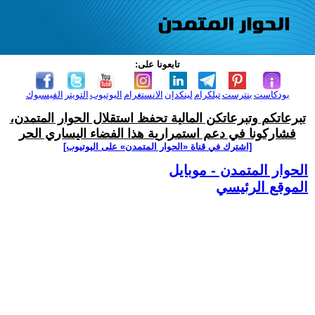
تابعونا على:
بودكاست
بنترست
تيلكرام
لينكدإن
الانستغرام
اليوتيوب
التويتر
الفيسبوك
تبرعاتكم وتبرعاتكن المالية تحفظ استقلال الحوار المتمدن،
فشاركونا في دعم استمرارية هذا الفضاء اليساري الحر
[اشترك في قناة ‫«الحوار المتمدن» على اليوتيوب]
الحوار المتمدن - موبايل
الموقع الرئيسي