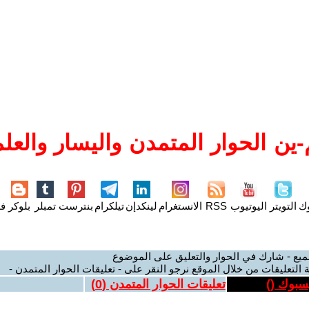
ين الحوار المتمدن واليسار والعلم
وك
التويتر
اليوتيوب
RSS
الانستغرام
لينكدإن
تيلكرام
بنترست
تمبلر
بلوكر
فل
ميع - شارك في الحوار والتعليق على الموضوع
 التعليقات من خلال الموقع نرجو النقر على - تعليقات الحوار المتمدن -
يسبوك (
)
تعليقات الحوار المتمدن (
0
)