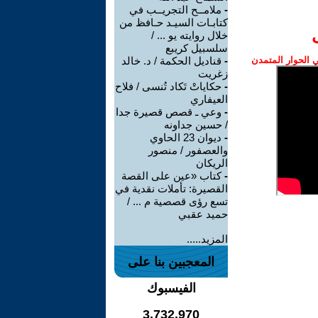
-
ملامــح التجريــب في
كتابـات السيـد حـافظ من
خلال روايته يو ... /
سلسبيل كريبع
الحوار المتمدن
-
قناديل الحكمة / د. خالد
زغريت
-
حكاياتْ تَكاد تُنسى / فلاح
العيفاري
-
وعي ـ قصص قصيرة جدا
/ حسين جداونه
-
ديوان 23 الحاوي
والعصفور / منصور
الريكان
-
كتاب «عين على القصة
القصيرة: تأملات نقدية في
تسع رؤى قصصية م ... /
حميد عقبي
المزيد.....
المعجبين بنا على
الفيسبوك
3,732,970