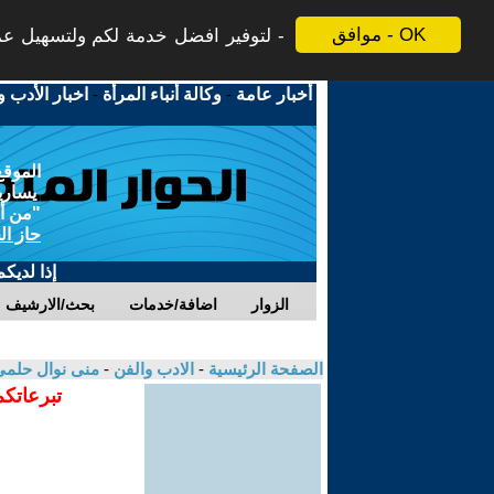
موافق - OK
لتوفير افضل خدمة لكم ولتسهيل عملي
أخبار عامة
-
وكالة أنباء المرأة
-
اخبار الأدب و
الموقع
يسارية
"من أج
حاز ال
إذا لديك
الزوار
اضافة/خدمات
بحث/الارشيف
الصفحة الرئيسية
-
الادب والفن
-
منى نوال حلم
تبرعاتكم