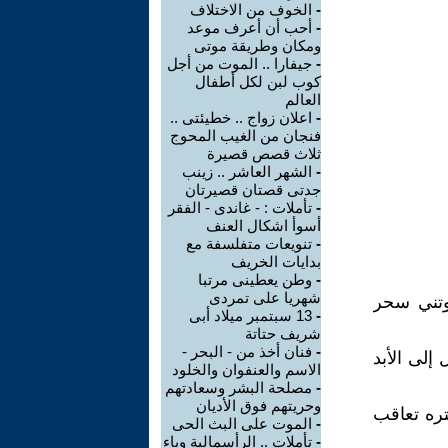
-
الخوف من الاختلاف
-
أحب أن أعرف موعد
ومكان وطريقة موتى
-
جيفارا .. الموت من أجل
كوب لبن لكل أطفال
العالم
-
اعلان زواج .. خطيئتى ..
فنجان من الغيب المحوج
ثلاث قصص قصيرة
-
الشهر العاشر .. زينب
جدتى قصتان قصيرتان
-
تأملات : - غاندى - الفقر
أسوأ اشكال العنف
-
تنويعات متفلسفة مع
بدايات الخريف
-
وطن يعطينى مرتبا
شهريا على تمردى
وتني سحر
-
13 سبتمبر ميلاد أبى
شريف حتاتة
-
فنان أخذ من - البحر -
 إلى الأبد
الاسم والعنفوان والخلود
-
مصلحة البشر وسعادتهم
وحريتهم فوق الأديان
تره تعاقب
-
الموت على البث الحى
-
تأملات .. الرأسمالية وباء