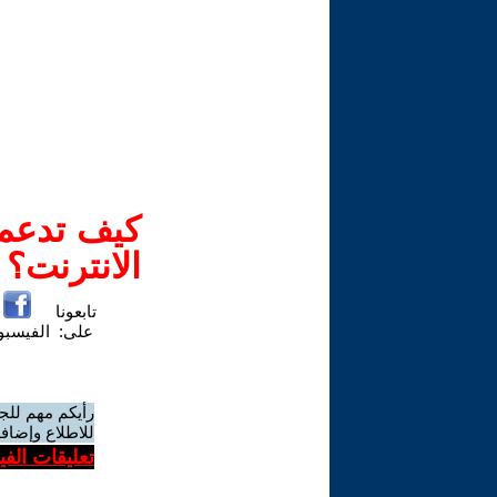
كيف تدعم-
الانترنت؟
تابعونا
على:
الفيسب
رأيكم مهم للج
للاطلاع وإضافة
تعليقات الف