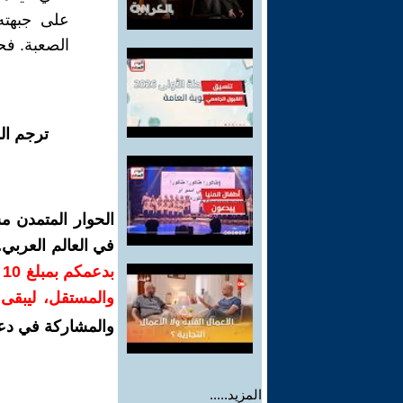
على جبهته
الصعبة. فح
ترجم ال
الحوار المتمدن م
في العالم العربي
ب
والمستقل، ليبقى ص
والمشاركة في دع
المزيد.....