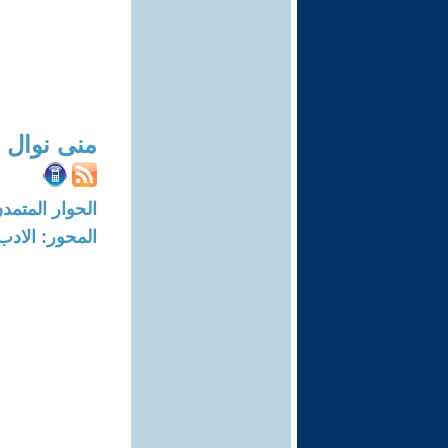
منى نوال 
الحوار المتمدن-العدد: 7419 - 22
المحور: الادب