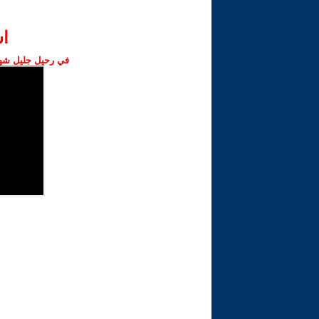
ا‫
في رحيل جليل شهبا