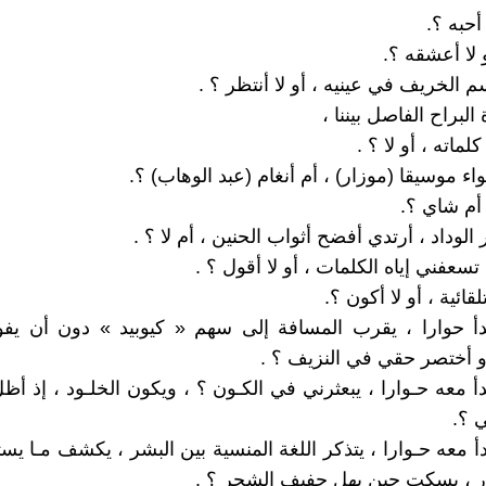
 أحبه ؟.
 لا أعشقه ؟.
 الخريف في عينيه ، أو لا أنتظر ؟ .
البراح الفاصل بيننا ،
لماته ، أو لا ؟ .
واء موسيقا (موزار) ، أم أنغام (عبد الوهاب) ؟.
 أم شاي ؟.
الوداد ، أرتدي أفضح أثواب الحنين ، أم لا ؟ .
تسعفني إياه الكلمات ، أو لا أقول ؟ .
قائية ، أو لا أكون ؟.
دأ حوارا ، يقرب المسافة إلى سهم « كيوبيد » دون أن يف
و أختصر حقي في النزيف ؟ .
أ معه حـوارا ، يبعثرني في الكـون ؟ ، ويكون الخلـود ، إذ أظل
 ؟.
أ معه حـوارا ، يتذكر اللغة المنسية بين البشر ، يكشف مـا يس
هار ، يسكت حين يهل حفيف الشجر ؟ .