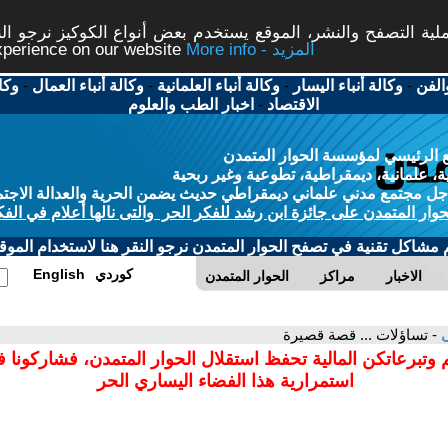
ة التصفح والنشر، الموقع يستخدم بعض أنواع الكوكيز نرجو النق
More info - المزيد
experience on our website
الفن
-
وكالة أنباء اليسار
-
وكالة أنباء العلمانية
-
وكالة أنباء العمال
-
وكا
الاقتصاد
-
اخبار الطب والعلوم
 الرئيسي لمؤسسة الحوار المتمدن
، علمانية، ديمقراطية، تطوعية وغير ربحية
ل مجتمع مدني علماني ديمقراطي حديث يضمن الحرية والعدالة الاجتم
حوار المتمدن على جائزة ابن رشد للفكر الحر والتى نالها أعلام في الفك
م مشاكل تقنية في تصفح الحوار المتمدن نرجو النقر هنا لاستخدام الموقع
كوردي
English
الاخبار
مراكز
الحوار المتمدن
ى
- تساؤلات ... قصة قصيرة
 وتبرعاتكن المالية تحفظ استقلال الحوار المتمدن، فشاركونا 
استمرارية هذا الفضاء اليساري الحر