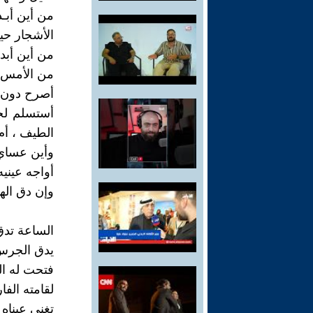
من أين أبـد
الأشجار حين
من أين أبدأ
من الأمس ا
أصرح دون ت
أستسلم لحب
الطيف ، أم 
وأين عساي
أواجه عينيه 
وإن دق الها
الساعة تدق 
يدق الجرس 
فتحت له ال
لقامته الفا
تغني عيناه 