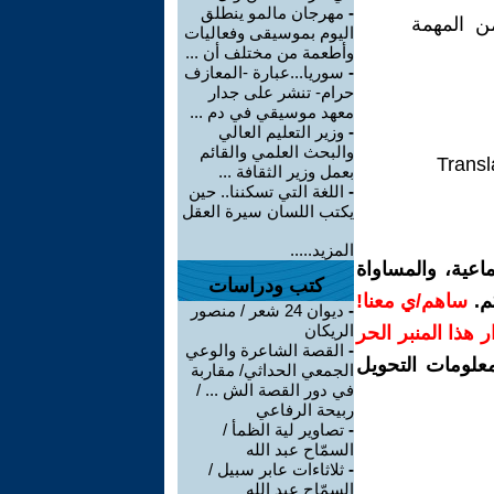
-
مهرجان مالمو ينطلق
ن المهمة
اليوم بموسيقى وفعاليات
وأطعمة من مختلف أن ...
-
سوريا...عبارة -المعازف
حرام- تنشر على جدار
معهد موسيقي في دم ...
-
وزير التعليم العالي
والبحث العلمي والقائم
Transl
بعمل وزير الثقافة ...
-
اللغة التي تسكننا.. حين
يكتب اللسان سيرة العقل
المزيد.....
اعية، والمساواة
كتب ودراسات
م.
ساهم/ي معنا!
-
ديوان 24 شعر / منصور
الريكان
رار هذا المنبر الحر
-
القصة الشاعرة والوعي
معلومات التحويل
الجمعي الحداثي/ مقاربة
في دور القصة الش ... /
ربيحة الرفاعي
-
تصاوير لية الظمأ /
السمّاح عبد الله
-
ثلاثاءات عابر سبيل /
السمّاح عبد الله