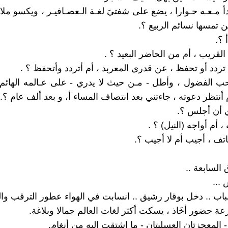
أ مـعـه حـوارا ، يضع على شفتيَ لغـة الـعصـافيـر ، ويكسو مل
 تمسها نسائم الربيع ؟.
 ؟.
لقريب ، أم من الحاضر البعيد ؟ .
ردد أو تحفظ ، عن قدري المعربد ، أم أتردد وأتحفظ ؟ .
 الفضول ، وأطل - مـن حيث لا يدري - على عـالمه الهائم 
أنتظر دعوته ، جاءتني بعد انتصاف المساء أ، و بعد ألف عام ؟.
 أن أجلس ؟.
، أم أواجه (النيل) ؟ .
تف ، أجيب أم لا أجيب ؟.
السابعة ..
...
باب .. دخل بوقار رشيق .. انسابت في الهواء عطور الترقب وا
رعة حضور أخَاذ ، يسكت أكثر لغات العالم جمالا وبلاغة.
- المعجزتان العسليتان - ما اشتقت اليه من أنغام.