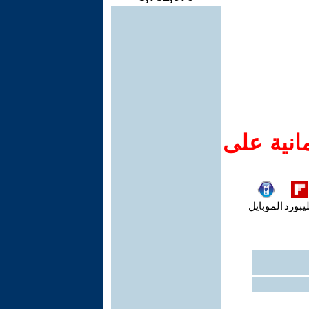
انية على
يبورد
الموبايل