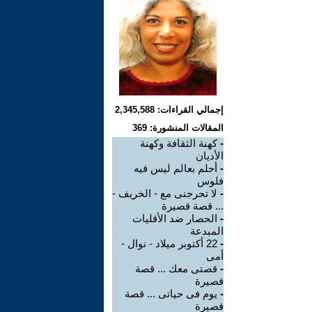
إجمالي القراءات: 2,345,588
المقالات المنشورة: 369
-
كهنة الثقافة وكهنة
الأديان
-
أحلم بعالم ليس فيه
فلوس
-
لا تحرجنى مع - الخريف -
... قصة قصيرة
-
الحصار ضد الأقليات
المبدعة
-
22 أكتوبر ميلاد - نوال -
أمى
-
قصتى معك ... قصة
قصيرة
-
يوم فى حياتى ... قصة
قصيرة