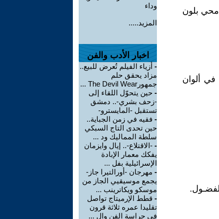
وداء
امحي بلون
المزيد.....
اخبار الأدب والفن
-
أزياء الفيلم تُعرض للبيع..
مزاد يحقق حلم
في ألوان
جمهورThe Devil Wear ...
-
حين يتحوّل اللقاء إلى
-زحف بشري-.. دمشق
تستقبل -المايسترو-
-
فقيه في زمن الجباية..
حين تحدى التاج السبكي
سلطة المماليك ود ...
-
-الاقتلاع-.. إيال وايزمان
يفكك معمار الإبادة
الإسرائيلية بفل ...
-
مهرجان -أورالتيرا جاز-
يجمع موسيقيي الجاز من
لفضـول.
موسكو ويكاترينب ...
-
قطط الإرميتاج تواصل
تقليدا عمره ثلاثة قرون
في حراسة الفن وال ...