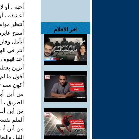
أحبه ، أو لا
أعشقه ، أو
أنتظر مواسم
اخر الافلام
أسبح عابرة 
أتأمل وقار ك
أنثر في اله
أعد قهوة ،
أتزين بعطر 
أقول ما لم 
أكون معه تل
من أين أب
الطريق ، أ
من أين أبـد
ألملم نفسي
من أين أبـد
الليل والن