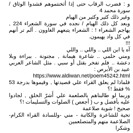
و : فضرب الرقاب حتى إذا أثخنتموهم فشدوا الوثاق /
سورة محمد 4
وغير ذلك كثير وكثير من الهيام
وبعد كل ذلك الهيام / نجده في سورة الشعراء 224 ,
يهاجم الشعراء ! : الشعراء يتبعهم الغاوون . ألم تر أنهم
في كل واد يهيمون.
!!!
آه يا ابن اللي .. واللي .. واللي
ومني حلمي .. شاعرة هيمانة , مجنونة . ببراءة وبلا
دعشة .. فلم تفخر بقتل أو سبي . مثل الشاعر العربي
عبيد بن الأبرص :
https://www.aldiwan.net/poem45242.html
فلماذا لم يعلق القراء علي قصيدتها , وقيموها بدرجة 53
% فقط !؟
وربما لو طالبناهم بالصلعمة علي أَشرّ الخلق , لجادوا
عليه بأفضل و ب ( أجعص ) الصلوات والتسليمات !؟
صحيح ! شوية صلاعمة
تحية للشاعرة والكاتبة - مني -وللسادة القراء الكرام-
الصلاعمة منهم والمتصلعمين
وشكرا