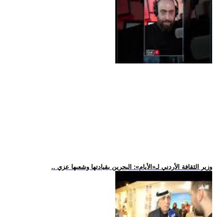
.. وزير الثقافة الأردني لـ«الأيام»: البحرين بقيادتها وشعبها عزي