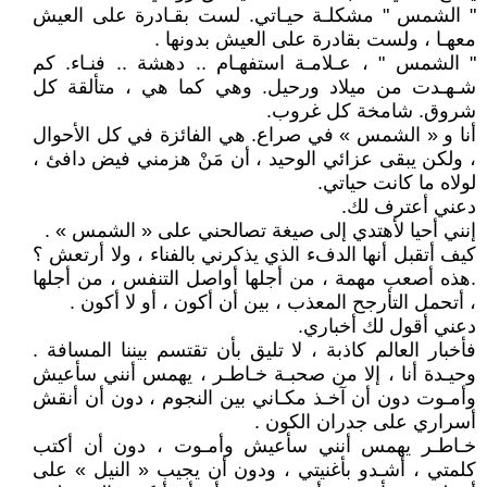
" الشمس " مشكلـة حيـاتي. لست بقـادرة على العيش
معهـا ، ولست بقادرة على العيش بدونها .
" الشمس " ، عـلامـة استفهـام .. دهشة .. فنـاء. كم
شـهـدت من ميلاد ورحيل. وهي كما هي ، متألقة كل
شروق. شامخة كل غروب.
أنا و « الشمس » في صراع. هي الفائزة في كل الأحوال
، ولكن يبقى عزائي الوحيد ، أن مَنْ هزمني فيض دافئ ،
لولاه ما كانت حياتي.
دعني أعترف لك.
إنني أحيا لأهتدي إلى صيغة تصالحني على « الشمس » .
كيف أتقبل أنها الدفء الذي يذكرني بالفناء ، ولا أرتعش ؟
.هذه أصعب مهمة ، من أجلها أواصل التنفس ، من أجلها
، أتحمل التأرجح المعذب ، بين أن أكون ، أو لا أكون .
دعني أقول لك أخباري.
فأخبار العالم كاذبة ، لا تليق بأن تقتسم بيننا المسافة .
وحيـدة أنا ، إلا من صحبـة خـاطـر ، يهمس أنني سأعيش
وأمـوت دون أن آخـذ مكـاني بين النجوم ، دون أن أنقش
أسراري على جدران الكون .
خـاطـر يهمس أنني سأعيش وأمـوت ، دون أن أكتب
كلمتي ، أشـدو بأغنيتي ، ودون أن يجيب « النيل » على