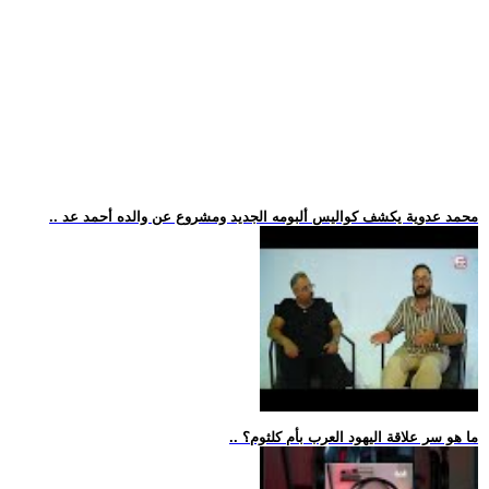
.. محمد عدوية يكشف كواليس ألبومه الجديد ومشروع عن والده أحمد عد
.. ما هو سر علاقة اليهود العرب بأم كلثوم؟