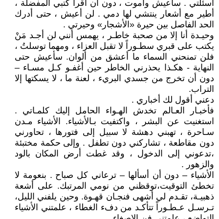
أسئلتي . سأعيش وأموت ، دون أن أقرأ كتبي المفضلة ،
أطير مع أشعار ينتشي لها دمي . لن أعيش ، حتى أدرك
الحد الفاصل بين حيرة «الأشجار» وحيرتي .
وحيـدة أنا إلا من صحبة خاطـر ، يهمس أنني لن أجـد مَنْ
يكتب على قبري سطـوراً لا تقبل العزاء ، ومهما توسلتُ ،
فلن تمنحني السماء ما أعشق من ألوان. سأعيش حتى
النهاية - هكـذا يحذرني الخاطر حين أغفـو كـل مسـاء –
دون أن تخرج من جسدي البريء ، لعنة ما ، لا يسكتها إلا
التراب.
دعني أقول لك أخباري .
فأخبـار العـالم تخدش الهـواء الحامل إليك كلمـاتي .
استغنيت عن البشر ، واكتفيت بـالأشياء. الأشياء مـدن
سـاحرة ، تهبني دهشة لا سبيل إلى فتورها ، تحاورني
دون مقاطعة ، تشاركني دون تطفل . وإلى حكمة مختبئة
،تدعوني إلى الدخول ، وقد غطت أرض المكان بالود
والزهور .
الأشياء – دون أن أسألها – ترعاني كل صباح . بنعومة لا
تخطئ التوقيت،توقظني من نومي المرتبك. على أشعة
ذهبيـة، تقـدم لي أشهى فنجـان قهـوة. وحين يلفني الليل،
تـرسـل عـطـوراً تتأكـد من دفء الغطاء ، علمتني الأشياء
التواضع ، علمتني فن الإصغاء.