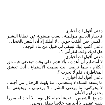
دعني أقول لك أخباري .
فأخبـار العالـم مـؤلـمـة . لست مسئولة عن خطايا البشـر
، لكنني حين أتلفت حولي ، لا أملك إلا أن أشعر بالخجل .
دعني أكتب إليك ليتبقى لي قليل من ماء الوجه .
هل لديك وقت لتقرأني ؟ .
دعني أقول لك أخباري .
لا أستطيع أن أعدك ، بألا تندم على وقت تمنحني فيه حق
الكلام ، بينما ترضى أنت بصمت الاستماع . أنت تعشق
المخاطرة ، فلم لا تجرب ؟.
دعني أقول لك أخباري .
ما يسعد النساء لا يسعدني . مـا يلهث الرجـال من أجله ،
لا يحركني. ما يرضي البشر ، لا يرضيني ، ويخيفني ما
يحقق لهم الأمان.
شروق الشمس ، عبء أحمله كل يوم . لا أجـد له مبرراً
يقنـع عقلي. لا أجد منه خلاصا يطلق روحي .