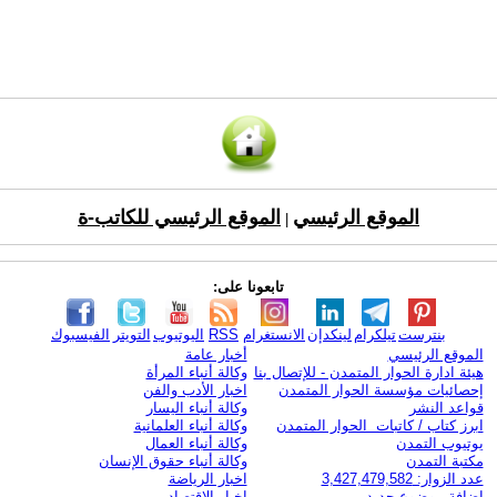
الموقع الرئيسي
الموقع الرئيسي للكاتب-ة
|
تابعونا على:
بنترست
تيلكرام
لينكدإن
الانستغرام
RSS
اليوتيوب
التويتر
الفيسبوك
الموقع الرئيسي
أخبار عامة
هيئة ادارة الحوار المتمدن - للإتصال بنا
وكالة أنباء المرأة
إحصائيات مؤسسة الحوار المتمدن
اخبار الأدب والفن
قواعد النشر
وكالة أنباء اليسار
ابرز كتاب / كاتبات الحوار المتمدن
وكالة أنباء العلمانية
يوتيوب التمدن
وكالة أنباء العمال
مكتبة التمدن
وكالة أنباء حقوق الإنسان
عدد الزوار: 3,427,479,582
اخبار الرياضة
اضافة موضوع جديد
اخبار الاقتصاد