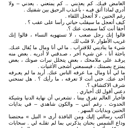
الغامض فيـك. كم يعذبني .. كم يمتعني . يعدني – ولا
أدري لماذا أثق فيـه - بأعـذب الرحيق بين شفتيك .
رغم الحنين ، لا أتعجل اللقاء .
كيف أتعجل ما سيقلب حياتي رأسا على عقب ؟ .
أحقا أنت كما سمعت عنك ؟.
قالوا إنك رجل صعب ، لا تستهويه النساء ، قالوا إنك
غريب الأطوار ،لا قلب لك.
شيء ما يناديني للاقتراب . ما لي أنا ومال ما يُقال عنـك.
باحثة أنا ، عن شيء آخر ، صـدقني لا أدريه . بعض منه
يرقـد على ملامحك ، بعض يتخلل نبرات صوتك ، بعض
يمتزج بصمتك ، فيسمعني أشجى الأغنيات .
ما لي أنا ومال مـا عرفه الناس عنك. أريد ما لم يعـرفه
أحد عنك. حتى أنت لا تعرفه ، ما رأيك ؟ . هل تمنحني
شرف الاكتشاف ؟.
دعني أقول لك أخباري .
فأخبار العالم تفرق بيننا ، تشعرني أن نهاية الدنيا وشيكة
الحدوث . رغم أنني – والكون شاهدي – في بدايات
الحنين وبدايات السهر .
أكتب رسالتي إليك ومن النافذة أرى « النيل » محتضنا
وداع الشمس بحنان يذكرني بما لم تقلـه لي . سحابات