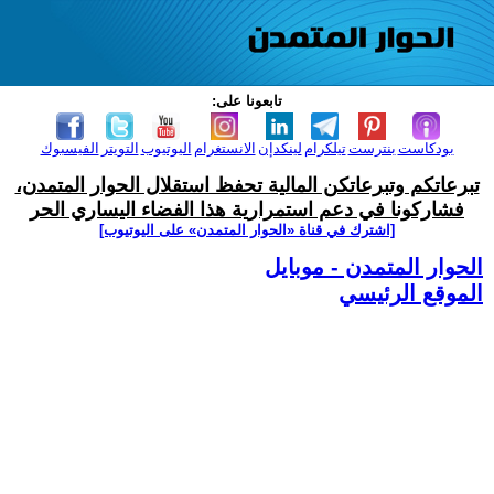
تابعونا على:
بودكاست
بنترست
تيلكرام
لينكدإن
الانستغرام
اليوتيوب
التويتر
الفيسبوك
تبرعاتكم وتبرعاتكن المالية تحفظ استقلال الحوار المتمدن،
فشاركونا في دعم استمرارية هذا الفضاء اليساري الحر
[اشترك في قناة ‫«الحوار المتمدن» على اليوتيوب]
الحوار المتمدن - موبايل
الموقع الرئيسي