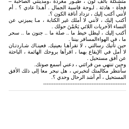
متشكلة بألف لون ، طيـور مغردة ،ومدينتي الصاخبة –
فجأة - هادئة . لـوحة قاسية الجمال . أهـذا عادي ؟ . أم
لأنني أكتب إليك ، تزداد أناقة الكون ؟.
أكتب إليك ، لأنني لا أملك غير الكتابة ، مـا يميزني عن
النساء الأخريات اللائي يَحُمْنَ حولك .
أكتب إليك ، ليظل خيط ما .. صلة ما .. جنون ما .. سحر
ما ، في الهواءالمسافر بيننا .
حين تأتيك رسالتي ، لا تقرأهـا بعينيك. فعينـاك شـاردتـان
لا أمل في الإيقاع بهما ، اقرأها بروحك الهائمة ، الباحثة
عن أفق مستحيل .
وحين تنتهي من قرائتي ، دعني أسمع صوتك.
سأنتظر مكالمتك لتخبرني ، هل نبحر معا إلى ذلك الأفق
المستحيل ، أم أشد الرحال وحدي ؟.
------------------------------------------------