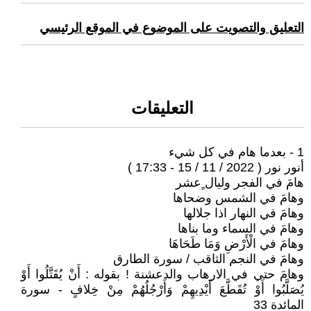
التعليق والتصويت على الموضوع في الموقع الرئيسي
التعليقات
1 - بعدما هام في كل شيء
أنور نور ( 2022 / 11 / 15 - 17:33 )
هامَ في الفجر وليال ٍعشر
وهامَ في الشمس وضحاها
وهامَ في النهار اذا جلالها
وهامَ في السماء وما بناها
وهامَ في الْأَرْضِ وَمَا طَحَاهَا
وهامَ في النجم الثاقب / سورة الطارق
وهامَ حتي في الارهاب والدعشنة ! بقوله : أَنْ يُقَتَّلُوا أَوْ
يُصَلَّبُوا أَوْ تُقَطَّعَ أَيْدِيهِمْ وَأَرْجُلُهُمْ مِنْ خِلافٍ - سورة
المائدة 33