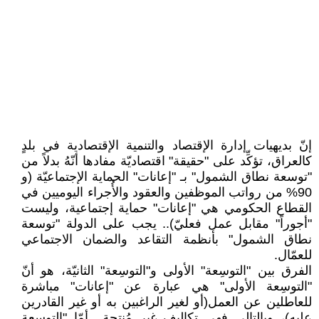
إنّ بديهيات إدارة الإقتصاد والتنمية الإقتصادية في بلدٍ
كالعراق، تؤكِّد على "حقيقة" اقتصاديّة مفادها أنّهُ بدلاً من
"توسعة نطاق الشمول" بـ "إعانات" الحماية الإجتماعيّة (و
90% من رواتب الموظفين والعقود والأُجراء اليوميين في
القطاع الحكومي هي "إعانات" حماية إجتماعية، وليست
"أجوراً" مقابل عمل فعليّ).. يجب على الدولة "توسعة
نطاق الشمول" بأنظمة التقاعد والضمان الاجتماعي
للعمّال.
الفرق بين "التوسِعة" الأولى و"التوسِعة" الثانيّة، هو أنّ
"التوسِعة الأولى" هي عبارة عن "إعانات" مباشرة
للعاطلين عن العمل(أو لغير الراغبين به أو غير القادرين
عليه)، وبالتالي فهي تكاليف غير مُنتِجة.. أمّا "التوسعة