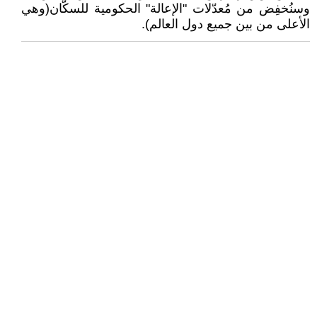
وسنُخفِض من مُعدّلات "الإعالة" الحكومية للسكّان(وهي
الأعلى من بين جميع دول العالم).