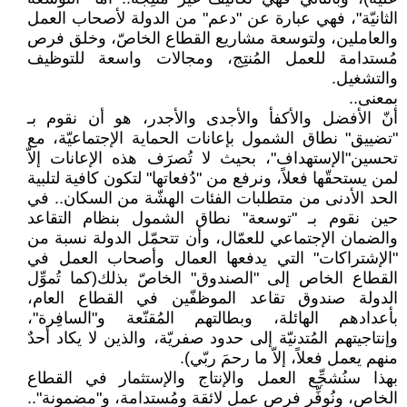
الثانيّة"، فهي عبارة عن "دعم" من الدولة لأصحاب العمل
والعاملين، ولتوسعة مشاريع القطاع الخاصّ، وخلق فرص
مُستدامة للعمل المُنتِج، ومجالات واسعة للتوظيف
والتشغيل.
بمعنى..
أنّ الأفضل والأكفأ والأجدى والأجدر، هو أن نقوم بـ
"تضييق" نطاق الشمول بإعانات الحماية الإجتماعيّة، مع
تحسين"الإستهداف"، بحيث لا تُصرَف هذه الإعانات إلاّ
لمن يستحقّها فعلاً، ونرفع من "دُفعاتها" لتكون كافية لتلبية
الحد الأدنى من متطلبات الفئات الهشّة من السكان.. في
حين نقوم بـ "توسعة" نطاق الشمول بنظام التقاعد
والضمان الإجتماعي للعمّال، وأن تتحمّل الدولة نسبة من
"الإشتراكات" التي يدفعها العمال وأصحاب العمل في
القطاع الخاص إلى "الصندوق" الخاصّ بذلك(كما تُموِّل
الدولة صندوق تقاعد الموظفّين في القطاع العام،
بأعدادهم الهائلة، وبطالتهم المُقنّعة و"السافِرة"،
وإنتاجيتهم المُتدنيّة إلى حدود صفريّة، والذين لا يكاد أحدٌ
منهم يعمل فعلاً، إلاّ ما رحمَ ربّي).
بهذا سنُشجِّع العمل والإنتاج والإستثمار في القطاع
الخاص، ونُوفِّر فرص عمل لائقة ومُستدامة، و"مضمونة"..