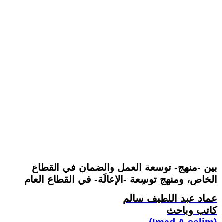
بين -منهج- توسعة العمل والضمان في القطاع
الخاص، ومنهج توسِعة -الإعالَة- في القطاع العام
عماد عبد اللطيف سالم
كاتب وباحث
(Imad A.salim)