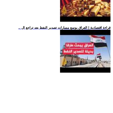
.. قراءة اقتصادية | العراق يوسع مسارات تصدير النفط بعد تراجع ال