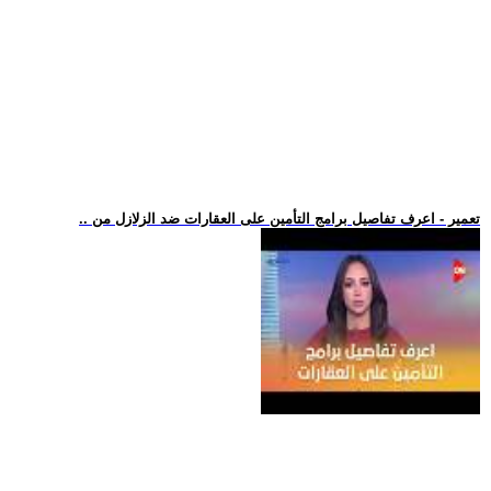
.. تعمير - اعرف تفاصيل برامج التأمين على العقارات ضد الزلازل من