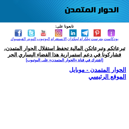
تابعونا على:
بودكاست
بنترست
تيلكرام
لينكدإن
الانستغرام
اليوتيوب
التويتر
الفيسبوك
تبرعاتكم وتبرعاتكن المالية تحفظ استقلال الحوار المتمدن،
فشاركونا في دعم استمرارية هذا الفضاء اليساري الحر
[اشترك في قناة ‫«الحوار المتمدن» على اليوتيوب]
الحوار المتمدن - موبايل
الموقع الرئيسي