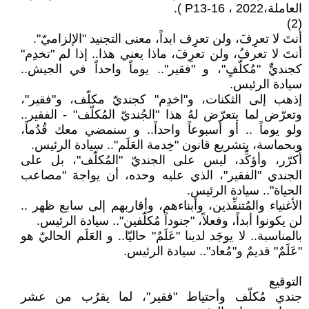
العاملة،2022 ، P13-16 ).
(2)
أنتَ لا تعرِفَ، ولن تعرِف ابداً، معنى التجنيد "الإلزاميّ".
أنتَ لا تعرفُ، ولن تعرِفَ، ماذا يعني هذا.. إذا لم "تخدِم"
كجنديٍّ "مُكلّفٍ"، و "فقير".. يوماً واحداً في الجيش..
سيادة الرئيس.
إذهب إلى الثكنات، و"اخدِم" كجنديّ مكلّف، و"فقير"،
وتعرّض لما يتعرّض لهُ هذا "الجُنديّ المُكلّف" - الفقير..
ولو يوماً .. أو أسبوعاً واحداً.. و سنمضي معك قُدُماً،
وبحماسة، بتشريع قانون "خِدمة العَلَم".. سيادة الرئيس.
أُكرّر، وأؤكِّد، ليس على الجنديّ "المُكلّف"، بل على
الجندي "الفقير"، الذي عليه وحده، أن يواجهَ "مصاعب
الحياة".. سيادة الرئيس.
الأغنياء والمُتنفِّذين، وأبناءهم، وأقاربهم إلى سابع ظهر ..
لن يكونوا أبداً، وفعلاً، "جنوداً مُكلّفين".. سيادة الرئيس.
بالمناسبة.. لا يوجَد لدينا "عَلَمٌ" حاليّا.. و العَلَم الحاليّ هو
"عَلَمٌ" قديمٌ و"مُعاد".. سيادة الرئيس.
التوقيع
جندي مُكلّف وأحتياط "فقير"، لما يقرُب من عشر