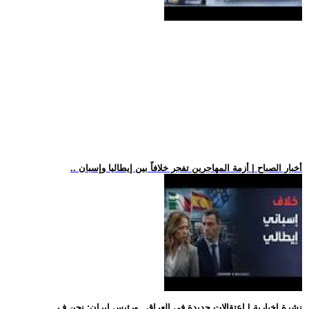
.. أخبار الصباح | أزمة المهاجرين تفجر خلافاً بين إيطاليا وإسبان
.. نشرة إخبارية | اعتقالات جديدة في العراق.. ورئيس إيران: نحن ف