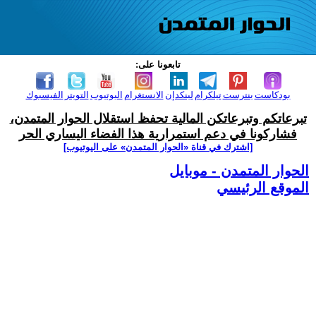
تابعونا على:
بودكاست
بنترست
تيلكرام
لينكدإن
الانستغرام
اليوتيوب
التويتر
الفيسبوك
تبرعاتكم وتبرعاتكن المالية تحفظ استقلال الحوار المتمدن،
فشاركونا في دعم استمرارية هذا الفضاء اليساري الحر
[اشترك في قناة ‫«الحوار المتمدن» على اليوتيوب]
الحوار المتمدن - موبايل
الموقع الرئيسي