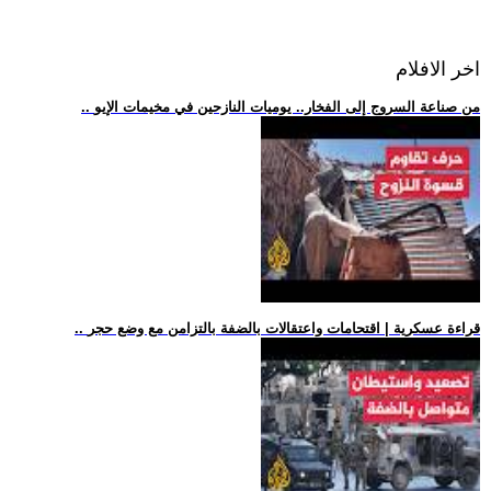
اخر الافلام
.. من صناعة السروج إلى الفخار.. يوميات النازحين في مخيمات الإيو
.. قراءة عسكرية | اقتحامات واعتقالات بالضفة بالتزامن مع وضع حجر