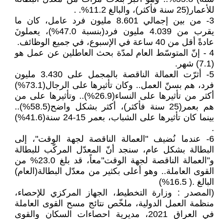
للأعمار(25 سنة فأكثر)، والبالغ 11.2%. .
3- من بين إجمالي 8.601 مليون فرد عامل، كان ما
يقرب من 4.039 مليون فرد(بنسبة 47.0%)، يعملونَ
عادةً أقل من 40 ساعة في الإسبوع، في جميع الوظائف.
4 - إنّ المتوسّط العام لمدّة بحث العاطلين عن عمل هو
(7.1) شهر.
5- أثرّت العمالة الناقصة بالمجمل على 3.430 مليون
فرد، هم بسنّ العمل.. وكان تأثيرها على الرجال(73.1%)
أكثر من تأثيرها على النساء(26.9%).. وتأثيرها على من
هم بعمر(25 سنة فأكثر)، أكثر بشكل واضح(58.5%)..
بينما كان تأثيرها على الشباب، بعمر 15-24 سنة(41.6%)
.
6- عندما نُضيف "العمالة الناقصة لجهة الوقت"، إلى
البطالة بشكل عام، سنجد أنّ المعدّل المركّب للبطالة
و"العمالة الناقصة لجهة الوقت"معاً، قد بلغ 23.0% من
القوى العاملة.. وهو أعلى بكثير من معدّل البطالة(العام)
البالغ .( 16.5%)
(المصدر : وزارة التخطيط، الجهاز المركزي للإحصاء،
منظمة العمل الدولية، ملخّص نتائج مسح القوى العاملة
في العراق 2021، مديرية احصاءات السكان والقوى