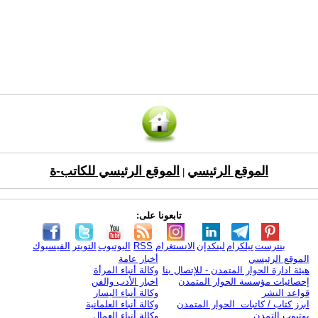
الموقع الرئيسي
الموقع الرئيسي للكاتب-ة
|
تابعونا على:
بنترست
تيلكرام
لينكدإن
الانستغرام
RSS
اليوتيوب
التويتر
الفيسبوك
الموقع الرئيسي
أخبار عامة
هيئة ادارة الحوار المتمدن - للإتصال بنا
وكالة أنباء المرأة
إحصائيات مؤسسة الحوار المتمدن
اخبار الأدب والفن
قواعد النشر
وكالة أنباء اليسار
ابرز كتاب / كاتبات الحوار المتمدن
وكالة أنباء العلمانية
يوتيوب التمدن
وكالة أنباء العمال