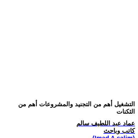
التشغيل أهم من التجنيد والمشروعات أهم من
الثكنات
عماد عبد اللطيف سالم
كاتب وباحث
(Imad A.salim)