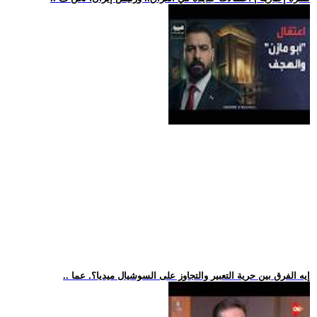
.. إيه الفرق بين حرية التعبير والتجاوز على السوشيال ميديا؟. عما