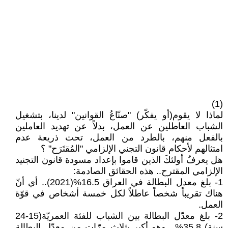
(1)
لماذا لا يقوم(أو يفكّر) "صنّاعُ القوانين" لدينا، بتشغيل
الشباب العاطلين عن العمل، بدلاً عن تهديد العاملين
بالفعل منهم، بالطرد من العمل، تحت ذريعة عدم
امتثالهم لأحكام قانون التجني الإلزامي "المُقتَرَح" ؟
هل يعرفُ أولئكَ الذين قاموا بإعداد مسودة قانون التجنيد
الإلزامي المقترح.. هذه الحقائق الصادمة:
1- بلغ معدل البطالة في العراق 16.5%(2021).. أي أنّ
هناك تقريباً شخصاً عاطلاً لكل خمسة أشخاص في قوّة
العمل.
2- بلغ معدّل البطالة بين الشباب للفئة العمريّة(15-24
سنة) 35.8%.. وهو أكبر بثلاث مرّات من معدّل البطالة