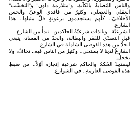
والناس المُصابةُ بالكآبةِ، و"متلازمةِ داون" و"التخشّب"
العقلي والعضلي، وكثيرٌ من فاقدي الوعيّ والحس
الأخلاقيّ.. كلّهم يستخِدمون برعونةٍ قلّ مثيلها.. هذا
الشارع.
الشرعيّة.. وبالذات شرعيّةُ الحاكمين.. تبدأُ من الشارع.
قبل التصدّي للفقر والبطالة، والحدّ من الفساد، ينبغي
الحدُّ من هذه الفوضى الشاملةِ في الشارع.
الشارِعُ لدينا لا يستحي.. وكثيرُ من الناس فيه.. تخافُ، ولا
تخجل.
ليستمِدّ الحُكمُ والحاكم شرعية إنجازه أوّلاً.. من ضَبطِ
هذه الفوضى العارمةِ.. في الشوارع.