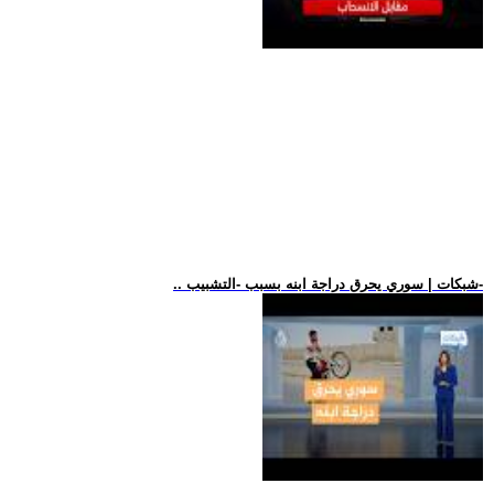
.. شبكات | سوري يحرق دراجة ابنه بسبب -التشبيب-