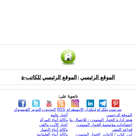
الموقع الرئيسي
الموقع الرئيسي للكاتب-ة
|
تابعونا على:
بنترست
تيلكرام
لينكدإن
الانستغرام
RSS
اليوتيوب
التويتر
الفيسبوك
الموقع الرئيسي
أخبار عامة
هيئة ادارة الحوار المتمدن - للإتصال بنا
وكالة أنباء المرأة
إحصائيات مؤسسة الحوار المتمدن
اخبار الأدب والفن
قواعد النشر
وكالة أنباء اليسار
ابرز كتاب / كاتبات الحوار المتمدن
وكالة أنباء العلمانية