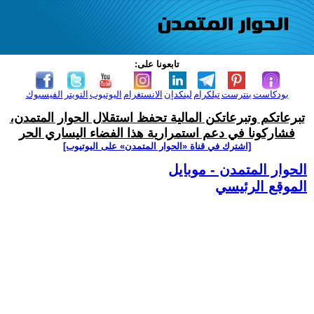
تابعونا على:
بودكاست
بنترست
تيلكرام
لينكدإن
الانستغرام
اليوتيوب
التويتر
الفيسبوك
تبرعاتكم وتبرعاتكن المالية تحفظ استقلال الحوار المتمدن،
فشاركونا في دعم استمرارية هذا الفضاء اليساري الحر
[اشترك في قناة ‫«الحوار المتمدن» على اليوتيوب]
الحوار المتمدن - موبايل
الموقع الرئيسي