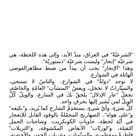
"الشرعيّةُ" في العراق، منذُ الأبد، وإلى هذه اللحظة، هي
شرعيّة "إنجاز" وليست شرعيّة "دستوريّة".
وهذا "الإنجاز" يجب أن يبدأ من ضبط مظاهرالفوضى
الهائلة في الشوارع.
لا توجد "دولةٌ" في الشوارع.. والناسُ لا تستحي،
والسيّاراتُ لا تخجَل، وبعضُ "المنشآتِ" العامّةِ والخاصّة،
تجعلُ "عار الإذلال" يلحقُ بكَ في الشارع، والويلُ كّلُّ
الويلُ لمن يُشير إليها بحرفٍ واحد.
كلُّ شيءٍ، وأيّ شيءٍ، يستخدِمُ الشارع كما يُريد، و"بكيفه"
و"على هواه".. الصهاريج المحمّلةُ بالوقود القابل للإنفجار
في أيّةِ لحظة، حاويات الكونكريت، وشاحنات الحمل
الثقيلة، و"لوريّات" الأنقاض المكشوفة، و"التريلات"
قاطرةً ومقطورة، والستّوتات، وعربات الحمير والأحصنة،