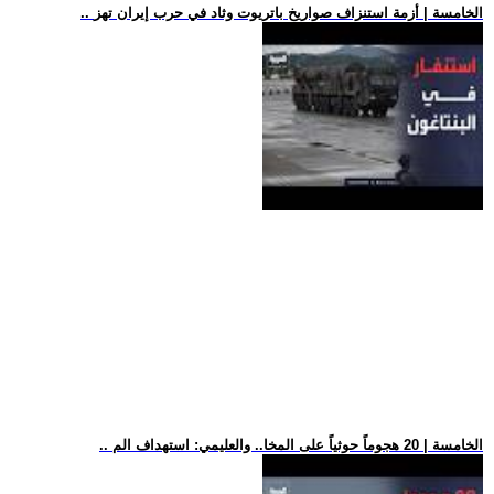
.. الخامسة | أزمة استنزاف صواريخ باتريوت وثاد في حرب إيران تهز
.. الخامسة | 20 هجوماً حوثياً على المخا.. والعليمي: استهداف الم