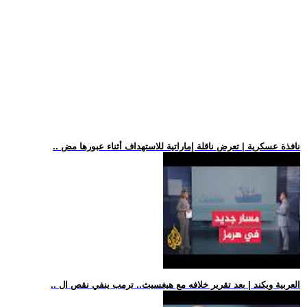
.. نافذة عسكرية | تعرض ناقلة إماراتية للاستهداف أثناء عبورها مض
.. العربية ويكند | بعد تقرير خلافه مع هيغسيث.. ترمب ينفي نقص ال