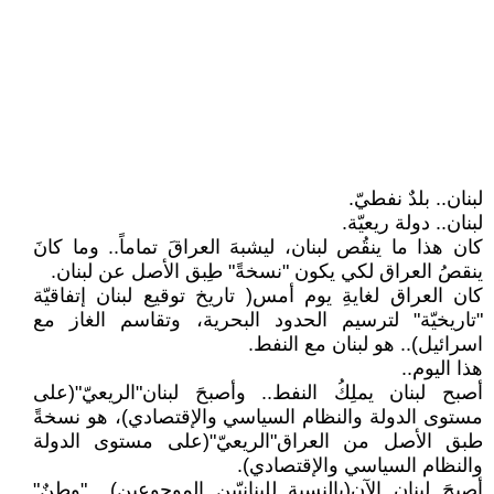
لبنان.. بلدٌ نفطيّ.
لبنان.. دولة ريعيّة.
كان هذا ما ينقُص لبنان، ليشبهَ العراقَ تماماً.. وما كانَ
ينقصُ العراق لكي يكون "نسخةً" طِبق الأصل عن لبنان.
كان العراق لغايةِ يوم أمس( تاريخ توقيع لبنان إتفاقيّة
"تاريخيّة" لترسيم الحدود البحرية، وتقاسم الغاز مع
اسرائيل).. هو لبنان مع النفط.
هذا اليوم..
أصبح لبنان يملِكُ النفط.. وأصبحَ لبنان"الريعيّ"(على
مستوى الدولة والنظام السياسي والإقتصادي)، هو نسخةً
طبق الأصل من العراق"الريعيّ"(على مستوى الدولة
والنظام السياسي والإقتصادي).
أصبحَ لبنان الآن(بالنسبة للبنانيّين الموجوعين).. "وطنٌ"