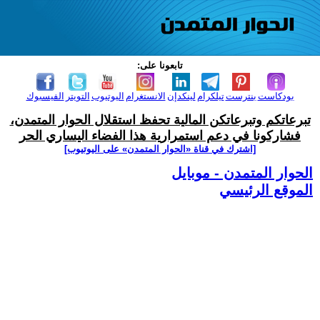
تابعونا على:
بودكاست
بنترست
تيلكرام
لينكدإن
الانستغرام
اليوتيوب
التويتر
الفيسبوك
تبرعاتكم وتبرعاتكن المالية تحفظ استقلال الحوار المتمدن،
فشاركونا في دعم استمرارية هذا الفضاء اليساري الحر
[اشترك في قناة ‫«الحوار المتمدن» على اليوتيوب]
الحوار المتمدن - موبايل
الموقع الرئيسي