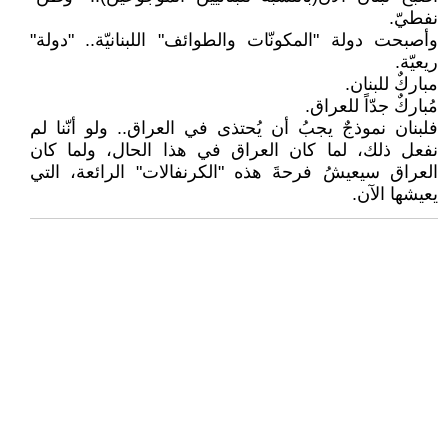
نفطيّ.
وأصبحت دولة "المكونّات والطوائف" اللبنانيّة.. "دولة"
ريعيّة.
مباركٌ للبنان.
مُباركٌ جدّاً للعراق.
فلبنان نموذجٌ يجبُ أن يُحتذى في العراق.. ولو أنّنا لم
نفعل ذلك، لما كان العراق في هذا الحال، ولما كان
العراق سيعيشُ فرحةَ هذه "الكرنفالات" الرائعة، التي
يعيشها الآن.