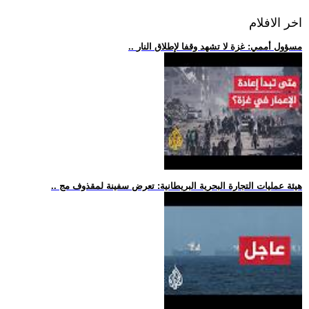
اخر الافلام
.. مسؤول أممي: غزة لا تشهد وقفا لإطلاق النار
.. هيئة عمليات التجارة البحرية البريطانية: تعرض سفينة لمقذوف مج