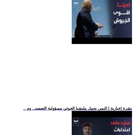
.. نشرة إخبارية | اليمن يحمل مليشيا الحوثي مسؤولية التصعيد.. وم