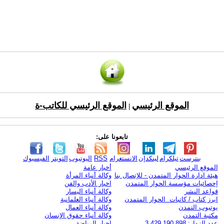
الموقع الرئيسي
الموقع الرئيسي للكاتب-ة
|
تابعونا على:
بنترست
تيلكرام
لينكدإن
الانستغرام
RSS
اليوتيوب
التويتر
الفيسبوك
الموقع الرئيسي
أخبار عامة
هيئة ادارة الحوار المتمدن - للإتصال بنا
وكالة أنباء المرأة
إحصائيات مؤسسة الحوار المتمدن
اخبار الأدب والفن
قواعد النشر
وكالة أنباء اليسار
ابرز كتاب / كاتبات الحوار المتمدن
وكالة أنباء العلمانية
يوتيوب التمدن
وكالة أنباء العمال
مكتبة التمدن
وكالة أنباء حقوق الإنسان
عدد الزوار: 3,429,190,898
اخبار الرياضة