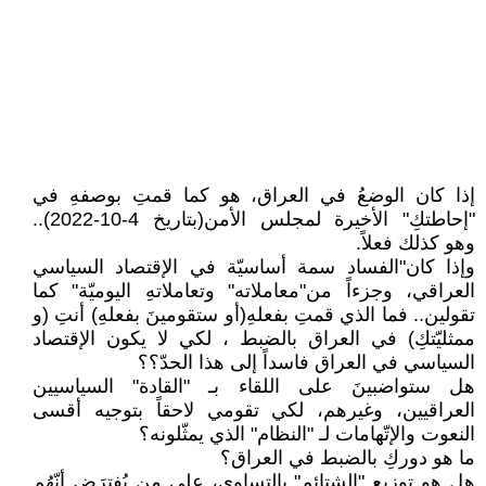
إذا كان الوضعُ في العراق، هو كما قمتِ بوصفهِ في
"إحاطتكِ" الأخيرة لمجلس الأمن(بتاريخ 4-10-2022)..
وهو كذلك فعلاً.
وإذا كان"الفساد سمة أساسيّة في الإقتصاد السياسي
العراقي، وجزءاً من"معاملاته" وتعاملاتهِ اليوميّة" كما
تقولين.. فما الذي قمتِ بفعلهِ(أو ستقومينَ بفعلهِ) أنتِ (و
ممثليّتكِ) في العراق بالضبط ، لكي لا يكون الإقتصاد
السياسي في العراق فاسداً إلى هذا الحدّ؟؟
هل ستواضبينَ على اللقاء بـ "القادة" السياسيين
العراقيين، وغيرهم، لكي تقومي لاحقاً بتوجيه أقسى
النعوت والإتّهامات لـ "النظام" الذي يمثّلونه؟
ما هو دوركِ بالضبط في العراق؟
هل هو توزيع "الشتائم" بالتساوي، على من يُفترَض أنّهُم