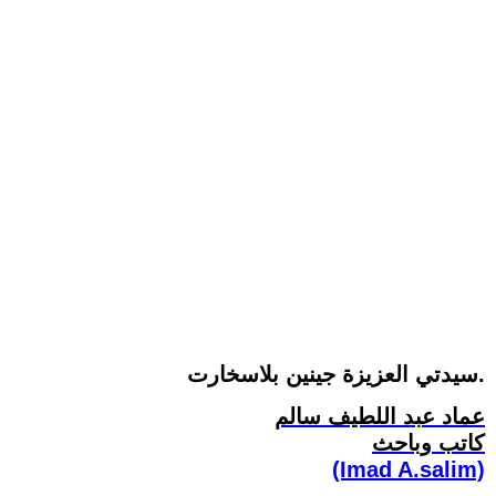
سيدتي العزيزة جينين بلاسخارت.
عماد عبد اللطيف سالم
كاتب وباحث
(Imad A.salim)