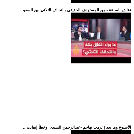
.. نقاش الساعة - من المستهدف الحقيقي بالتحالف الثلاثي بين السعو
.. الأسبوع وما بعد | ترمب يهاجم -عبدالرحمن السيد-.. وخطأ إنفانت