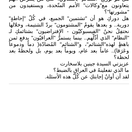
يتعاونون مع"وكالات" الأمم المتّحدة، ويستفيدون من
"مشورتها"؟
هل دوركِ هو أن "تشتمين" الجميع، في كُلّ "إحاطةٍ"
دورية.. و بعدها يقومُ "المشتومون" بردّ الشتيمة، وخلالها
نحتفِلُ نحنُ "الفيسبوكيّون - الإفتراضيون" بشتائمكِ لـ
"النظام" الذي أذّلّهم.. بينما يستمرُّ "العراقيّون" بدفعِ ثمن
باهظٍ لهذه"الشتائم"، و"الشتائم" المُضادّة( دماً ودموعاً
وعَرَقا).. عاماً بعد عام، ويوماً بعد يوم، بل ولحظةً بعد
لحظة؟
عزيزتي السيدة جينين بلاسخارت
ما الذي تفعلينهُ في العراقِ بالضبط؟
لقد آن أوانُ إجابتكِ عن كُلّ هذه الأسئلة.