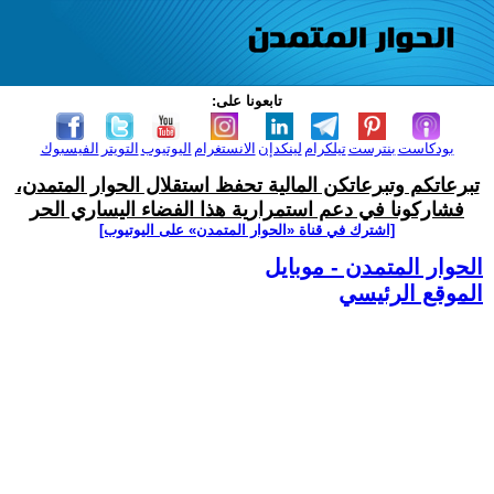
تابعونا على:
بودكاست
بنترست
تيلكرام
لينكدإن
الانستغرام
اليوتيوب
التويتر
الفيسبوك
تبرعاتكم وتبرعاتكن المالية تحفظ استقلال الحوار المتمدن،
فشاركونا في دعم استمرارية هذا الفضاء اليساري الحر
[اشترك في قناة ‫«الحوار المتمدن» على اليوتيوب]
الحوار المتمدن - موبايل
الموقع الرئيسي