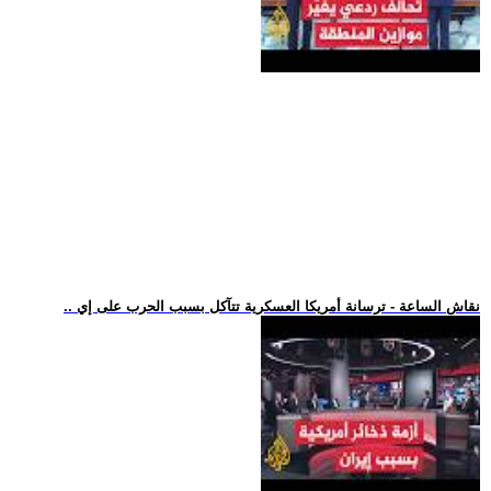
.. نقاش الساعة - ترسانة أمريكا العسكرية تتآكل بسبب الحرب على إي