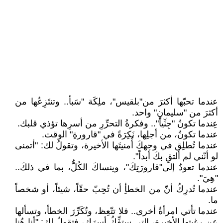
عندما تحبّها أكثرَ من"بلقيس"، ملِكَة "سَبأ.. وتنتَزِعُها من
أكثرَ من "سليمانٍ" واحد.
عِندما تكونُ "جِنِّياً".. وفكرةُ التحرِّرِ من أسرِها تؤذي قلبك.
عندما تكونُ، من أجلِها، نَكِرَةً في "قارورةِ" الوقت.
عندما تُطلِق في وجهكَ أُمنيتَها الأخيرة، وتقولُ لك: "أتمنى
لو أنّني لم ألتقِ بكَ أبداً".
عندما تعودُ إلى"قارورَتِكَ"، وينساكَ الكُلُّ، بما في ذلكَ..
"هِيَ".
عندما تُدرِكُ أنّ من الخطأِ أن تُحِبّ حقّاً، شيئاً، أو شخصاً
ما.
عندما تأتي امرأةٌ أخرى.. فلا تتّعِظ، وتُكَرِّرَ الخطأ، وتسألها
عن رغبتها الأخيرة، التي ستفِّكُ أسرَك، فتقولُ لك: "أنا هُنا