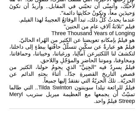
لأُحبُّكَ، وأتمنّى أن تحبّني في المقابل.. وأريدُ أن نكونَ
وَحيدَينِ معاً، وتكونُ حكايتنا دائمة".
عندما يحدثُ كُلُّ ذلك، تبدأُ الوقائعُ العجيبةُ لهذا الفيلم.
فيلم "ثلاثةُ آلافِ عامٍ من الحنين"
Three Thousand Years of Longing
هو فيلمٌ بإمكانهِ تعويضنا عن الكثير من الهُراء الحاليّ.
فيلمٌ هو عبارةٌ عن سكّينٍ تتسلّلُ حافّتها ببطءٍ إلى داخلنا،
لتكشفَ لنا اللكثيرعن آمالِنا، ورغباتنا، وخيباتنا، وحماقاتنا،
ومخاوفنا، وموتنا الحاضرِ والمؤجّلِ واللاحق.
فيلمٌ يسرِدُ فيه "الجِنِيِّ" الذي يحومُ حولنا، الكثير من
قصص التاريخِ القصيرةِ جدّاً.. أثناءَ بحثهِ الدائم عن
الحريّة.. تلكَ الحريّةُ التي نفتقدُ إليها جميعاً.
فيلمُ للرائعة تيلدا سوينتون Tilda Swinton.. التي طالما
تمنيّتُ أن يجمعها مع العظيمة ميريل ستريب Meryl
Streep فيلمٌ واحد.