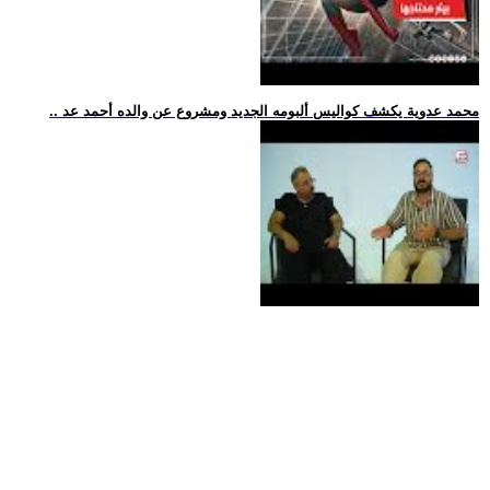
.. محمد عدوية يكشف كواليس ألبومه الجديد ومشروع عن والده أحمد عد