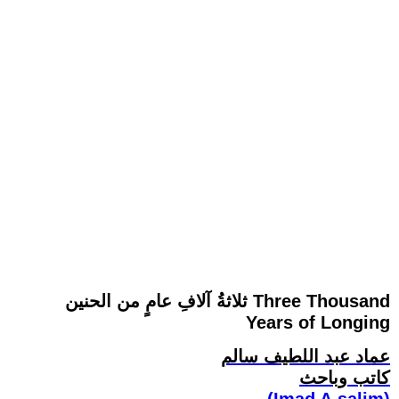
ثلاثةُ آلافِ عامٍ من الحنين Three Thousand
Years of Longing
عماد عبد اللطيف سالم
كاتب وباحث
(Imad A.salim)