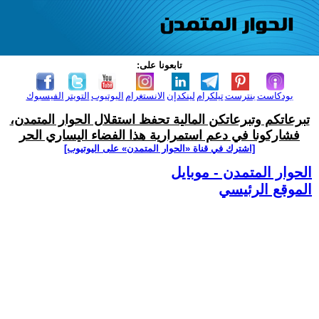
تابعونا على:
بودكاست
بنترست
تيلكرام
لينكدإن
الانستغرام
اليوتيوب
التويتر
الفيسبوك
تبرعاتكم وتبرعاتكن المالية تحفظ استقلال الحوار المتمدن،
فشاركونا في دعم استمرارية هذا الفضاء اليساري الحر
[اشترك في قناة ‫«الحوار المتمدن» على اليوتيوب]
الحوار المتمدن - موبايل
الموقع الرئيسي