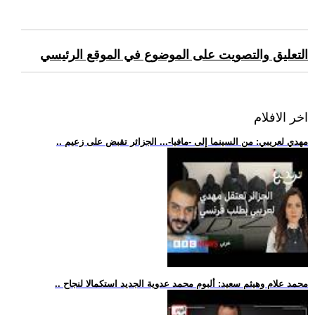
التعليق والتصويت على الموضوع في الموقع الرئيسي
اخر الافلام
.. مهدي لعريبي: من السينما إلى -مافيا-... الجزائر تقبض على زعيم
.. محمد علام وهيثم سعيد: ألبوم محمد عدوية الجديد استكمالا لنجاح