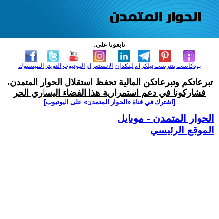
تابعونا على:
بودكاست
بنترست
تيلكرام
لينكدإن
الانستغرام
اليوتيوب
التويتر
الفيسبوك
تبرعاتكم وتبرعاتكن المالية تحفظ استقلال الحوار المتمدن،
فشاركونا في دعم استمرارية هذا الفضاء اليساري الحر
[اشترك في قناة ‫«الحوار المتمدن» على اليوتيوب]
الحوار المتمدن - موبايل
الموقع الرئيسي