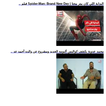
.. فيلم Spider-Man: Brand New Day | البداية اللي كان بيتر محتا
.. محمد عدوية يكشف كواليس ألبومه الجديد ومشروع عن والده أحمد عد