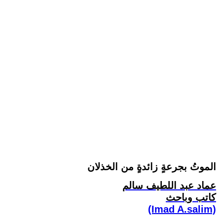
الموتُ بجرعةٍ زائدةٍ من الخذلان
عماد عبد اللطيف سالم
كاتب وباحث
(Imad A.salim)