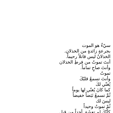
سيّءٌ هو الموت
بجرعةٍ زائدةٍ من الخذلان.
الخذلانُ ليس قاتلاً رحيماً.
أنتَ تموتُ من فرطِ الخذلان
وأنتَ صاحٍ تماماً.
تموتُ
وأنتَ تسمعُ قلبّكَ
يُغنّي لكَ
كما كانَ يُغنّي لها يوماً
ثُمَّ تسمعُ نَبَضاً خفيضاً
ليسَ لك
ثُمّ تموتُ وحيداً
كأنّكَ لم تعشَق أحداً من قبل.