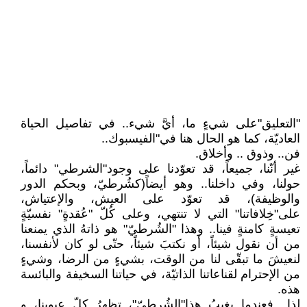
"التعليق"على شيءٍ ما، أيَّ شيء.. في تفاصيل الحياة
العاديّة، كما هو الحال هنا في"الفيسبوك..
فن.. وذوق .. وأخلاق.
غير أنّنا، جميعاً، قد تعوّدنا على وجود"الشرطي" دائماً،
حولنا، وفي داخلنا.. وهو أيضاً(كشُرطيّ، وبحكم الدور
والوظيفة)، قد تعوّد على العيش، والإعتياش،
على"خِلافاتنا" التي لا تنتهي، وعلى كُلّ "عُقدةٍ" نفسيّةٍ
تعيسةٍ كامنةٍ فينا.. وهذا "الشُرطيّ" هو ذاتهُ الذي يمنعنا
من أن نقول شيئاً، أو نكتبَ شيئاً، حتّى لو كان لأنفسنا،
لنعيشَ ما تبقّى لنا من الوقت، بشيءٍ من الرضا، وشيءٍ
من الإحترام لقناعاتنا الذاتيّة، في حياتنا السخيفة والبائسة
هذه.
لذا.. فعندما يغيبُ هذا"الشُرطيّ"، تظهرُ كلّ عيوبنا، و