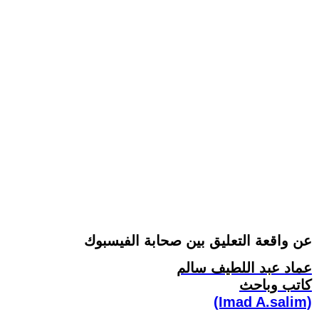
عن واقعة التعليق بين صحابة الفيسبوك
عماد عبد اللطيف سالم
كاتب وباحث
(Imad A.salim)