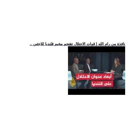
.. نافذة من رام الله | قوات الاحتلال تقتحم مخيم قلنديا للاجئين