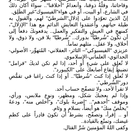
وقاحاتنا، وقلّةُ ذوقنا، وأنعدامُ "أخلاقنا".. سواءَ أكان ذلكَ
في الشارع، أو البيت، أو في هواء"الفيسبوك"غيرِ الطَلِق.
إنّ الذينَ تعوّدوا على إذلالِ"الشرطيّ" لهم، والقبولِ به
طيلة حياتهم، وأعتمَدوا التعايشِ الدائمِ مع هذا "الإذلال"،
كمنهجٍ في العيشِ والتفكيرِ والعمل.. يدفعونكَ دفعاً إلى
أن تكونَ "شُرطيّاً" بدورك.. "شُرطيّا" بلا فن، ولا ذوق، ولا
أخلاق، ولا عقل.. مثلهم تماماً.
عزيزي "الفيسبوكي"– الثائر- العقلاني- المُتهوِّر- الأصولي-
الحداثوي- العلماني-الإسلاموي.
لا تُعلِق على شيءٍ أو أحد، إذا لم تكن لديكَ "فرامل"
تضبطُ إيقاع أصابعكَ على "الكيبورد".
لا تُعلِّق إذا كنتَ "شُرطيّا".. أو إذا كنتَ راغبا في تقمُّصِ
دور"الشُرطي".
لا تقرأ لأحد، ولا تتصفّح حساب أحد.
وإذا لم يعجبكَ شكل، ومظهر، ونوع ملابس، ورأي،
وموقف "أحدهم".. "إضربهُ بلوك"، و"أخلص منه"، ودعهُ
"يخلُصُ منكَ" هو أيضاً، بسلامٍ و وئام.
أو .. إقرأ، وتصفّح، بشرط أن تكونَ قادِراً على كظمِ
غيضك، وتمتّع بالقيادة..
وكفى اللهُ المؤمنينَ شَرَّ القتال.