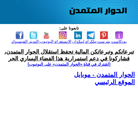
تابعونا على:
بودكاست
بنترست
تيلكرام
لينكدإن
الانستغرام
اليوتيوب
التويتر
الفيسبوك
تبرعاتكم وتبرعاتكن المالية تحفظ استقلال الحوار المتمدن،
فشاركونا في دعم استمرارية هذا الفضاء اليساري الحر
[اشترك في قناة ‫«الحوار المتمدن» على اليوتيوب]
الحوار المتمدن - موبايل
الموقع الرئيسي