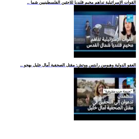
.. القوات الإسرائيلية تداهم مخيم قلنديا للاجئين الفلسطينيين شما
.. العفو الدولية وهيومن رايتس ووتش: مقتل الصحفية آمال خليل بهجو